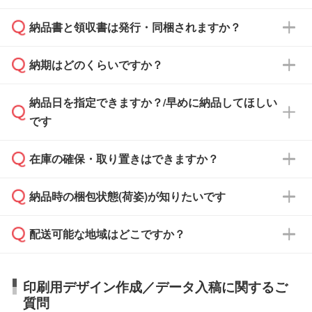
となります。
納品書と領収書は発行・同梱されますか？
基本的には先入金をお願いしておりますが、自
治体・行政機関・学校・病院・上場企業様 な
納期はどのくらいですか？
どの場合は、月末締め翌月末払いに対応可能で
納品書・領収書は ご依頼をいただいた場合の
す。
み発行しております。商品への同梱はしておら
納品日を指定できますか？/早めに納品してほしい
ず、通常はPDFデータをメール添付でお送りし
・印刷する場合(500個程度)
また、卒業・卒園記念品で対策委員会や個人様
です
ます。
ご入金、イメージ画像の校了から約2週間～2
からご注文いただく場合でも、お支払い元が学
原本の郵送をご希望の場合は、担当スタッフま
週間半でご納品いたします。
校や幼稚園・保育園であれば、同様の条件でご
たは注文フォームの『ご注文に関する備考欄』
在庫の確保・取り置きはできますか？
ご希望の納期がある場合は、お問い合わせ・お
対応できる場合がございます。
よりお知らせください。
・商品のみ注文する場合(サンプル購入を含む)
見積もり・ご注文時にその旨をお知らせくださ
ご希望の際は担当スタッフまでお気軽にご相談
ご入金確認後、1～2営業日で出荷いたしま
納品時の梱包状態(荷姿)が知りたいです
い。
ご入金確認後に在庫を確保し、注文確定のご連
ください。
す。
在庫状況や印刷スケジュールを確認のうえ、対
絡を致します。ご入金いただくまで在庫の確保
応が可能かご案内いたします。
配送可能な地域はどこですか？
はできかねますので予めご了承ください。
商品によって異なります。各ページにある商品
納期は商品や数量、印刷方法、ご納品場所、在
また、お急ぎで印刷をご希望の場合は、最短5
詳細の荷姿欄をご確認ください。
庫の有無によって異なります。正確な日程はス
営業日で出荷可能な商品もご用意しておりま
【箱入り】 商品がひとつずつ箱に入っていま
日本全国へお届けが可能です。なお、海外への
タッフまでお問い合わせください。
印刷用デザイン作成／データ入稿に関するご
す。>>
対象商品はこちら
す。(白箱、化粧箱、ブリスターパックなど)
直接納品は行っておりませんので予めご了承く
質問
※最短出荷日は商品によって異なります。各商
【袋入り】 商品がひとつずつ袋に入っていま
ださい。