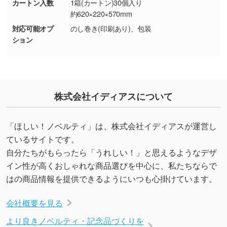
カートン入数
1箱(カートン)30個入り
しの作り方が分からない
約620×220×570mm
印刷したいデータが印刷範囲よりも小さい場
対応可能オプ
のし巻き(印刷あり)、包装
合、シンプルな色・柄の背景であれば拡張が可
ション
能です。→
詳しく見る
・デザインにQRコードを入れたい／QRコード
を生成してほしい
株式会社イディアスについて
URLをご指定いただければ、QRコードを生成
いたします。配置のご相談にも応じています。
→
詳しく見る
「ほしい！ノベルティ」は、株式会社イディアスが運営し
ているサイトです。
自分たちがもらったら「うれしい！」と思えるようなデザ
イン性が高くおしゃれな商品選びを中心に、私たちならで
はの商品情報を提供できるようにいつも心掛けています。
会社概要を見る
より良きノベルティ・記念品づくりを