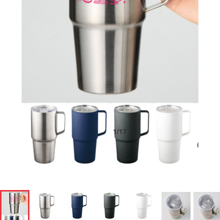
1
/
17