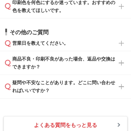
方
」をご確認ください。
印刷色を何色にするか迷っています。おすすめの
ム
へ添付いただくか、担当スタッフ宛にメール
データ作成でお困りの際には、担当スタッフが
でお送りください。
色を教えてほしいです。
サポートいたしますのでお気軽にご相談くださ
仕上がりに影響しそうな点もチェックいたしま
い。
すので、データのご相談だけでもお気軽にお問
お問い合わせフォーム
や、見積/注文フォーム
お見積・ご注文・
お問い合わせフォーム
からご
その他のご質問
い合わせください。
から添付してお送りください。
相談いただきますと、担当スタッフがお客様の
ご希望や商品の本体色を確認し、印刷色をご提
営業日を教えてください。
なお、印刷用データの作り方に関する詳細は、
・解像度の低いデータをトレース/調整してほ
案させていただきます。
「
完全データ入稿
」をご参照ください。
しい
本体色がブラック、ネイビーなど濃色の場合は
商品不良・印刷不良があった場合、返品や交換は
営業日は平日の10:00～18:00で、土日祝日はお
解像度の低い画像や、手書きのイラスト、写真
白色か淡い色の印刷色をおすすめしておりま
できますか？
休みとなります。注文・見積・お問い合わせ
などを、印刷に適したベクターデータに変換し
す。
は、土日祝日でもお送りいただければ、出社後
ます。→
詳しく見る
本体色がナチュラルなど淡色の場合、印刷をく
疑問や不安なことがあります。どこに問い合わせ
速やかに対応いたします。
お手数をお掛けいたしますが、至急担当スタッ
っきりと目立たせたいときは濃い印刷色が、柔
ればいいですか？
フまでご連絡ください。商品の状況を確認し、
・フルカラーデータを1色に変換してほしい
らかい雰囲気にしたいときは淡い印刷色が映え
改めてご案内いたします。
シルク印刷、レーザー彫刻など印刷方法にあわ
ます。
せて、フルカラーのデータを1色になおしま
お問い合わせフォームをご利用ください。1営
【返品・交換の対象】
す。→
詳しく見る
業日以内に担当スタッフよりメールにてご連絡
また、お選びいただいた印刷色が本体色に合わ
・お届け時に商品が損傷・故障している場合
いたします。
ない場合や仕上がりに影響しそうな場合は、ス
よくある質問をもっと見る
・ご注文と異なる商品が届いた場合
・1色印刷でグラデーションや濃淡を表現した
お急ぎの場合はお電話でのご質問も受け付けて
タッフから別の色をご案内することもございま