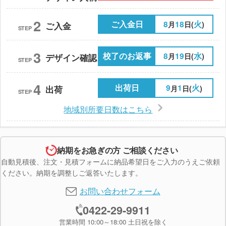
2
ご入金日
8
18
火
月
日(
)
ご入金
STEP
3
校了のお返事
8
19
水
月
日(
)
デザイン確認
STEP
4
出荷日
9
1
火
月
日(
)
出荷
STEP
地域別所要日数はこちら
納期をお急ぎの方 ご相談ください
自動見積後、注文・見積フォームに納品希望日をご入力のうえご依頼
ください。納期を調整しご返答いたします。
お問い合わせフォーム
0422-29-9911
営業時間 10:00～18:00 土日祝を除く