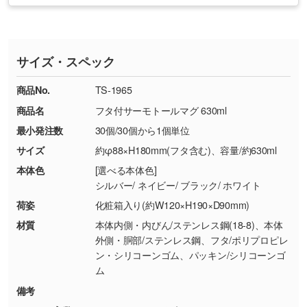
・印刷不良があった場合
い
おります。下記電話番号までお問い合わせくだ
す。
※印刷不良は原則として“再印刷”でご対応させ
網点という技法で濃淡を表現することができま
さい。
ていただいております。
す。濃淡の差が分かるデータに調整いたしま
サイズ・スペック
※詳しくは「
商品の良品基準について
」をご覧
す。→
詳しく見る
TEL：0422-29-9911 営業時間10:00～
ください。
18:00(土日祝日除く)
商品No.
TS-1965
・コーポレートカラーを使って印刷したい／印
お問い合わせフォームはこちら
商品名
フタ付サーモトールマグ 630ml
【返品・交換ができない場合】
刷色にこだわりがある
最小発注数
30個/30個から1個単位
・お客様の元で商品を加工された場合、または
DIC・PANTONEなどのカラーチップの指定や、
商品が破損した場合
現物支給による色指定も承っております。→
詳
サイズ
約φ88×H180mm(フタ含む)、容量/約630ml
・商品到着後7日以上経過している場合
しく見る
本体色
[選べる本体色]
・お客様のご都合による返品・交換依頼(商
シルバー/ ネイビー/ ブラック/ ホワイト
品・色・数量などの注文間違い等)
・背景がある画像からキャラクター部分だけを
荷姿
化粧箱入り(約W120×H190×D90mm)
使いたいです
材質
本体内側・内びん/ステンレス鋼(18-8)、本体
シンプルな背景のデータや、使いたいキャラク
外側・胴部/ステンレス鋼、フタ/ポリプロピレ
ター部分の輪郭がはっきりしているデータは切
ン・シリコーンゴム、パッキン/シリコーンゴ
り抜き処理が可能です。→
詳しく見る
ム
備考
・持っているデータの背景が足りない／塗り足