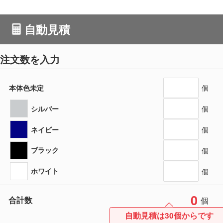
自動見積
注文数を入力
本体色未定
個
シルバー
個
ネイビー
個
ブラック
個
ホワイト
個
0
合計数
個
自動見積は30個からです