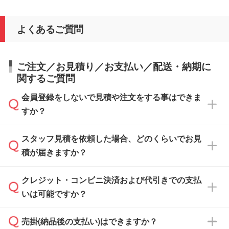
よくあるご質問
ご注文／お見積り／お支払い／配送・納期に
関するご質問
会員登録をしないで見積や注文をする事はできま
すか？
スタッフ見積を依頼した場合、どのくらいでお見
可能です。見積・注文フォームにて『ゲストの
積が届きますか？
まま進む』ボタンからお進みのうえ、ご依頼く
ださい。
クレジット・コンビニ決済および代引きでの支払
通常、翌営業日までにお送りしております。混
いは可能ですか？
雑状況によっては、お時間をいただくこともご
ざいます。予めご了承ください。土日祝日にご
売掛(納品後の支払い)はできますか？
依頼いただいた場合は、翌営業日以降のご連絡
銀行振込のみのご対応となります。