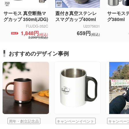
サーモス
サーモス 真空断熱マ
蓋付き真空ステンレ
グ380ml
グカップ 350ml(JDG)
スマグカップ400ml
FUJDG-352C
U2375631
1,848円
659円
(税込)
(税込)
2,200円(税込)
おすすめのデザイン事例
周年・創立記念品
キャンペーンイベント
キャンペー