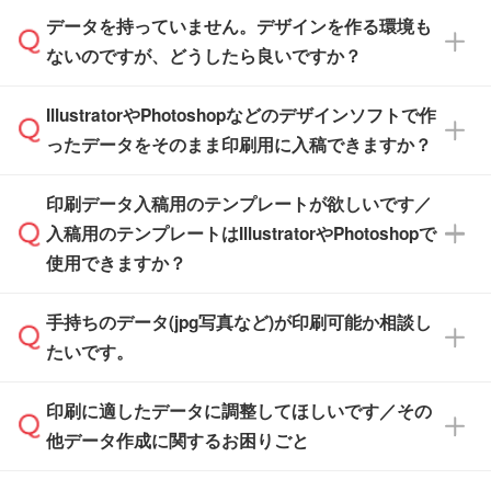
また、商品ページ内の「出荷までのスケジュー
品ページにてご確認ください
す。(透明袋、デザイン袋など)
データを持っていません。デザインを作る環境も
ル」に注文予定日をご入力いただくと、おおよ
【個包装なし】 個包装がされていない状態で
ないのですが、どうしたら良いですか？
その締切日や出荷目安をご確認いただけます。
納品します。
商品在庫や印刷ラインを確保するためにも、商
※化粧箱から白箱への入れ替えや、オリジナル
IllustratorやPhotoshopなどのデザインソフトで作
品が決まりましたらお早めのご発注をお願いい
無料の「
デザインシミュレーター
」を使えば、
箱の作成は原則承っておりません。
たします。
ったデータをそのまま印刷用に入稿できますか？
PCやスマホから簡単にデザインを作成できま
す。スタンプやテンプレートも豊富なので、デ
※土日祝日を除く営業日換算です。
印刷データ入稿用のテンプレートが欲しいです／
ザインソフトがなくても安心です。
IllustratorやPhotoshop、CLIP STUDIOなどのデ
※沖縄・離島は追加日数がかかります。
入稿用のテンプレートはIllustratorやPhotoshopで
ザインソフトでこだわりのデザインを作成した
また、「
データ作成サービス
」もご利用いただ
使用できますか？
い方は、
完全データ入稿
がおすすめです。
けます。ご希望の文言・書体・印刷色をお知ら
「.ai」形式または「.psd」形式で保存し、お見
せいただければ、弊社にて無料でデザインデー
積・ご注文フォームにアップロードしてご入稿
手持ちのデータ(jpg写真など)が印刷可能か相談し
一部商品は入稿用テンプレートのご用意があり
タを1点作成いたします。
ください。
たいです。
ます。各商品ページの『印刷方法・テンプレー
ト』からダウンロードをお願いいたします。
ご入稿後は経験豊富なスタッフがデータに不備
印刷に適したデータに調整してほしいです／その
入稿用のテンプレートはPDF形式ですが、
印刷に適したデータ・解像度かどうか、担当ス
がないかチェックし、お客様と確認してから印
IllustratorやPhotoshopで開いてご利用いただけ
他データ作成に関するお困りごと
タッフが事前に確認いたします。
刷に進みますので、ご安心ください。
ます。詳しい手順は「
入稿テンプレートの使い
データはお見積・ご注文・
お問い合わせフォー