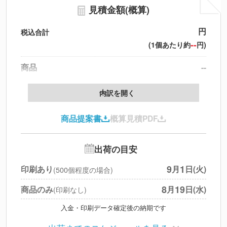
見積金額(概算)
円
税込合計
--
(1個あたり約
円)
商品
--
製版代
--
内訳を開く
印刷代
--
商品提案書
概算見積PDF
送料
--
※
北海道・沖縄・離島 別途
追加オプション
--
出荷の目安
円
税別合計
9
1
印刷あり
月
日(火)
(500個程度の場合)
※
上記小計は税別です
8
19
商品のみ
月
日(水)
(印刷なし)
入金・印刷データ確定後の納期です