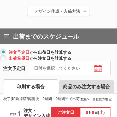
デザイン作成・入稿方法
出荷までのスケジュール
注文予定日
から出荷日を計算する
出荷希望日
から注文日を計算する
注文予定日
印刷する場合
商品のみ注文する場合
校了(印刷原稿確認)後、2週間～2週間半で出荷
(数量500個程度の場合)
注文・
1
ご注文日
8
8
土
月
日(
)
STEP
デザイン入稿