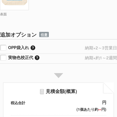
表面
追加オプション
任意
OPP袋入れ
納期+2～3営業日
実物色校正代
納期+約1～2週間
見積金額(概算)
円
税込合計
--
(1個あたり約
円)