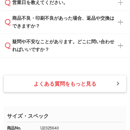
ご希望や商品の本体色を確認し、印刷色をご提
営業日を教えてください。
なお、印刷用データの作り方に関する詳細は、
・解像度の低いデータをトレース/調整してほ
案させていただきます。
「
完全データ入稿
」をご参照ください。
しい
本体色がブラック、ネイビーなど濃色の場合は
商品不良・印刷不良があった場合、返品や交換は
営業日は平日の10:00～18:00で、土日祝日はお
解像度の低い画像や、手書きのイラスト、写真
白色か淡い色の印刷色をおすすめしておりま
できますか？
休みとなります。注文・見積・お問い合わせ
などを、印刷に適したベクターデータに変換し
す。
は、土日祝日でもお送りいただければ、出社後
ます。→
詳しく見る
本体色がナチュラルなど淡色の場合、印刷をく
疑問や不安なことがあります。どこに問い合わせ
速やかに対応いたします。
お手数をお掛けいたしますが、至急担当スタッ
っきりと目立たせたいときは濃い印刷色が、柔
ればいいですか？
フまでご連絡ください。商品の状況を確認し、
・フルカラーデータを1色に変換してほしい
らかい雰囲気にしたいときは淡い印刷色が映え
改めてご案内いたします。
シルク印刷、レーザー彫刻など印刷方法にあわ
ます。
せて、フルカラーのデータを1色になおしま
お問い合わせフォームをご利用ください。1営
【返品・交換の対象】
す。→
詳しく見る
業日以内に担当スタッフよりメールにてご連絡
また、お選びいただいた印刷色が本体色に合わ
・お届け時に商品が損傷・故障している場合
いたします。
ない場合や仕上がりに影響しそうな場合は、ス
よくある質問をもっと見る
・ご注文と異なる商品が届いた場合
・1色印刷でグラデーションや濃淡を表現した
お急ぎの場合はお電話でのご質問も受け付けて
タッフから別の色をご案内することもございま
・印刷不良があった場合
い
おります。下記電話番号までお問い合わせくだ
す。
※印刷不良は原則として“再印刷”でご対応させ
網点という技法で濃淡を表現することができま
さい。
ていただいております。
す。濃淡の差が分かるデータに調整いたしま
サイズ・スペック
※詳しくは「
商品の良品基準について
」をご覧
す。→
詳しく見る
TEL：0422-29-9911 営業時間10:00～
ください。
18:00(土日祝日除く)
商品No.
U2325640