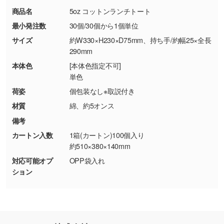
・コーポレートカラーを使って印刷したい／印
お問い合わせフォームはこちら
商品名
5oz コットンランチトート
【返品・交換ができない場合】
刷色にこだわりがある
最小発注数
30個/30個から1個単位
・お客様の元で商品を加工された場合、または
DIC・PANTONEなどのカラーチップの指定や、
商品が破損した場合
現物支給による色指定も承っております。→
詳
サイズ
約W330×H230×D75mm、持ち手/約幅25×全長
・商品到着後7日以上経過している場合
しく見る
290mm
・お客様のご都合による返品・交換依頼(商
本体色
[本体色指定不可]
品・色・数量などの注文間違い等)
・背景がある画像からキャラクター部分だけを
単色
使いたいです
荷姿
個包装なし※取説付き
シンプルな背景のデータや、使いたいキャラク
材質
綿、約5オンス
ター部分の輪郭がはっきりしているデータは切
備考
り抜き処理が可能です。→
詳しく見る
カートン入数
1箱(カートン)100個入り
約510×380×140mm
・持っているデータの背景が足りない／塗り足
対応可能オプ
OPP袋入れ
しの作り方が分からない
ション
印刷したいデータが印刷範囲よりも小さい場
合、シンプルな色・柄の背景であれば拡張が可
能です。→
詳しく見る