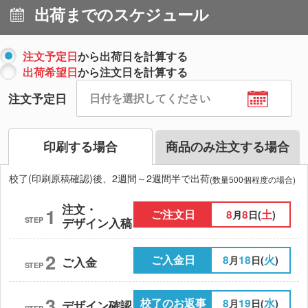
出荷までのスケジュール
注文予定日
から出荷日を計算する
出荷希望日
から注文日を計算する
注文予定日
印刷する場合
商品のみ注文する場合
校了(印刷原稿確認)後、2週間～2週間半で出荷
(数量500個程度の場合)
注文・
1
ご注文日
8
8
土
月
日(
)
STEP
デザイン入稿
2
ご入金日
8
18
火
月
日(
)
ご入金
STEP
3
校了のお返事
8
19
水
月
日(
)
デザイン確認