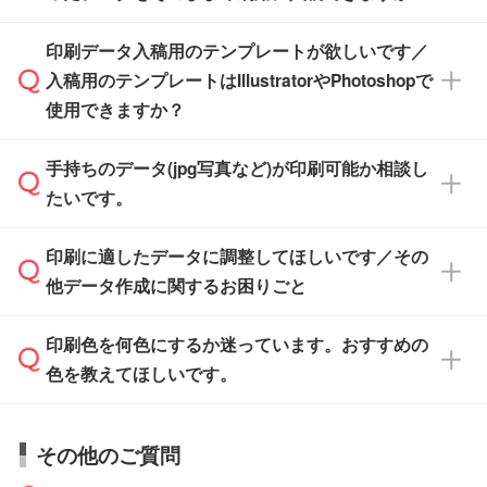
す。スタンプやテンプレートも豊富なので、デ
※土日祝日を除く営業日換算です。
印刷データ入稿用のテンプレートが欲しいです／
ザインソフトがなくても安心です。
IllustratorやPhotoshop、CLIP STUDIOなどのデ
※沖縄・離島は追加日数がかかります。
入稿用のテンプレートはIllustratorやPhotoshopで
ザインソフトでこだわりのデザインを作成した
また、「
データ作成サービス
」もご利用いただ
使用できますか？
い方は、
完全データ入稿
がおすすめです。
けます。ご希望の文言・書体・印刷色をお知ら
「.ai」形式または「.psd」形式で保存し、お見
せいただければ、弊社にて無料でデザインデー
積・ご注文フォームにアップロードしてご入稿
手持ちのデータ(jpg写真など)が印刷可能か相談し
一部商品は入稿用テンプレートのご用意があり
タを1点作成いたします。
ください。
たいです。
ます。各商品ページの『印刷方法・テンプレー
ト』からダウンロードをお願いいたします。
ご入稿後は経験豊富なスタッフがデータに不備
印刷に適したデータに調整してほしいです／その
入稿用のテンプレートはPDF形式ですが、
印刷に適したデータ・解像度かどうか、担当ス
がないかチェックし、お客様と確認してから印
IllustratorやPhotoshopで開いてご利用いただけ
他データ作成に関するお困りごと
タッフが事前に確認いたします。
刷に進みますので、ご安心ください。
ます。詳しい手順は「
入稿テンプレートの使い
データはお見積・ご注文・
お問い合わせフォー
方
」をご確認ください。
印刷色を何色にするか迷っています。おすすめの
ム
へ添付いただくか、担当スタッフ宛にメール
データ作成でお困りの際には、担当スタッフが
でお送りください。
色を教えてほしいです。
サポートいたしますのでお気軽にご相談くださ
仕上がりに影響しそうな点もチェックいたしま
い。
すので、データのご相談だけでもお気軽にお問
お問い合わせフォーム
や、見積/注文フォーム
お見積・ご注文・
お問い合わせフォーム
からご
その他のご質問
い合わせください。
から添付してお送りください。
相談いただきますと、担当スタッフがお客様の