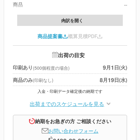
商品
--
製版代
--
内訳を開く
印刷代
--
商品提案書
概算見積PDF
送料
--
※
北海道・沖縄・離島 別途
追加オプション
--
出荷の目安
円
税別合計
9
1
印刷あり
月
日(火)
(500個程度の場合)
※
上記小計は税別です
8
19
商品のみ
月
日(水)
(印刷なし)
入金・印刷データ確定後の納期です
出荷までのスケジュールを見る
納期をお急ぎの方 ご相談ください
お問い合わせフォーム