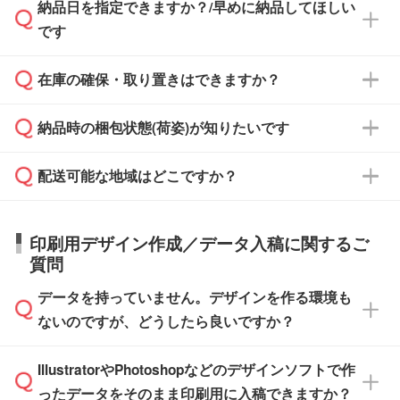
納品日を指定できますか？/早めに納品してほしい
ず、通常はPDFデータをメール添付でお送りし
・印刷する場合(500個程度)
また、卒業・卒園記念品で対策委員会や個人様
です
ます。
ご入金、イメージ画像の校了から約2週間～2
からご注文いただく場合でも、お支払い元が学
原本の郵送をご希望の場合は、担当スタッフま
週間半でご納品いたします。
校や幼稚園・保育園であれば、同様の条件でご
たは注文フォームの『ご注文に関する備考欄』
在庫の確保・取り置きはできますか？
ご希望の納期がある場合は、お問い合わせ・お
対応できる場合がございます。
よりお知らせください。
・商品のみ注文する場合(サンプル購入を含む)
見積もり・ご注文時にその旨をお知らせくださ
ご希望の際は担当スタッフまでお気軽にご相談
ご入金確認後、1～2営業日で出荷いたしま
納品時の梱包状態(荷姿)が知りたいです
い。
ご入金確認後に在庫を確保し、注文確定のご連
ください。
す。
在庫状況や印刷スケジュールを確認のうえ、対
絡を致します。ご入金いただくまで在庫の確保
応が可能かご案内いたします。
配送可能な地域はどこですか？
はできかねますので予めご了承ください。
商品によって異なります。各ページにある商品
納期は商品や数量、印刷方法、ご納品場所、在
また、お急ぎで印刷をご希望の場合は、最短5
詳細の荷姿欄をご確認ください。
庫の有無によって異なります。正確な日程はス
営業日で出荷可能な商品もご用意しておりま
【箱入り】 商品がひとつずつ箱に入っていま
日本全国へお届けが可能です。なお、海外への
タッフまでお問い合わせください。
印刷用デザイン作成／データ入稿に関するご
す。>>
対象商品はこちら
す。(白箱、化粧箱、ブリスターパックなど)
直接納品は行っておりませんので予めご了承く
質問
※最短出荷日は商品によって異なります。各商
【袋入り】 商品がひとつずつ袋に入っていま
ださい。
また、商品ページ内の「出荷までのスケジュー
品ページにてご確認ください
す。(透明袋、デザイン袋など)
データを持っていません。デザインを作る環境も
ル」に注文予定日をご入力いただくと、おおよ
【個包装なし】 個包装がされていない状態で
ないのですが、どうしたら良いですか？
その締切日や出荷目安をご確認いただけます。
納品します。
商品在庫や印刷ラインを確保するためにも、商
※化粧箱から白箱への入れ替えや、オリジナル
IllustratorやPhotoshopなどのデザインソフトで作
品が決まりましたらお早めのご発注をお願いい
無料の「
デザインシミュレーター
」を使えば、
箱の作成は原則承っておりません。
たします。
ったデータをそのまま印刷用に入稿できますか？
PCやスマホから簡単にデザインを作成できま