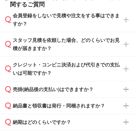
関するご質問
会員登録をしないで見積や注文をする事はできま
すか？
スタッフ見積を依頼した場合、どのくらいでお見
可能です。見積・注文フォームにて『ゲストの
積が届きますか？
まま進む』ボタンからお進みのうえ、ご依頼く
ださい。
クレジット・コンビニ決済および代引きでの支払
通常、翌営業日までにお送りしております。混
いは可能ですか？
雑状況によっては、お時間をいただくこともご
ざいます。予めご了承ください。土日祝日にご
売掛(納品後の支払い)はできますか？
依頼いただいた場合は、翌営業日以降のご連絡
銀行振込のみのご対応となります。
となります。
納品書と領収書は発行・同梱されますか？
基本的には先入金をお願いしておりますが、自
治体・行政機関・学校・病院・上場企業様 な
納期はどのくらいですか？
どの場合は、月末締め翌月末払いに対応可能で
納品書・領収書は ご依頼をいただいた場合の
す。
み発行しております。商品への同梱はしておら