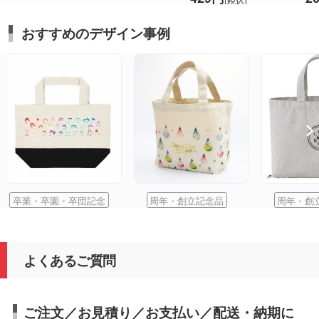
(税込)
おすすめのデザイン事例
卒業・卒園・卒団記念
周年・創立記念品
周年・創
よくあるご質問
ご注文／お見積り／お支払い／配送・納期に