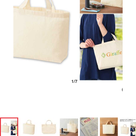
1
/
7