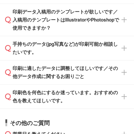
す。スタンプやテンプレートも豊富なので、デ
※土日祝日を除く営業日換算です。
印刷データ入稿用のテンプレートが欲しいです／
ザインソフトがなくても安心です。
IllustratorやPhotoshop、CLIP STUDIOなどのデ
※沖縄・離島は追加日数がかかります。
入稿用のテンプレートはIllustratorやPhotoshopで
ザインソフトでこだわりのデザインを作成した
また、「
データ作成サービス
」もご利用いただ
使用できますか？
い方は、
完全データ入稿
がおすすめです。
けます。ご希望の文言・書体・印刷色をお知ら
「.ai」形式または「.psd」形式で保存し、お見
せいただければ、弊社にて無料でデザインデー
積・ご注文フォームにアップロードしてご入稿
手持ちのデータ(jpg写真など)が印刷可能か相談し
一部商品は入稿用テンプレートのご用意があり
タを1点作成いたします。
ください。
たいです。
ます。各商品ページの『印刷方法・テンプレー
ト』からダウンロードをお願いいたします。
ご入稿後は経験豊富なスタッフがデータに不備
印刷に適したデータに調整してほしいです／その
入稿用のテンプレートはPDF形式ですが、
印刷に適したデータ・解像度かどうか、担当ス
がないかチェックし、お客様と確認してから印
IllustratorやPhotoshopで開いてご利用いただけ
他データ作成に関するお困りごと
タッフが事前に確認いたします。
刷に進みますので、ご安心ください。
ます。詳しい手順は「
入稿テンプレートの使い
データはお見積・ご注文・
お問い合わせフォー
方
」をご確認ください。
印刷色を何色にするか迷っています。おすすめの
ム
へ添付いただくか、担当スタッフ宛にメール
データ作成でお困りの際には、担当スタッフが
でお送りください。
色を教えてほしいです。
サポートいたしますのでお気軽にご相談くださ
仕上がりに影響しそうな点もチェックいたしま
い。
すので、データのご相談だけでもお気軽にお問
お問い合わせフォーム
や、見積/注文フォーム
お見積・ご注文・
お問い合わせフォーム
からご
その他のご質問
い合わせください。
から添付してお送りください。
相談いただきますと、担当スタッフがお客様の
ご希望や商品の本体色を確認し、印刷色をご提