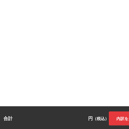
合計
円
内訳を
（税込）