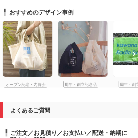
おすすめのデザイン事例
オープン記念・内覧会
周年・創立記念品
周年・創
よくあるご質問
ご注文／お見積り／お支払い／配送・納期に