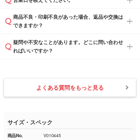
営業日を教えてください。
なお、印刷用データの作り方に関する詳細は、
・解像度の低いデータをトレース/調整してほ
案させていただきます。
「
完全データ入稿
」をご参照ください。
しい
本体色がブラック、ネイビーなど濃色の場合は
商品不良・印刷不良があった場合、返品や交換は
営業日は平日の10:00～18:00で、土日祝日はお
解像度の低い画像や、手書きのイラスト、写真
白色か淡い色の印刷色をおすすめしておりま
できますか？
休みとなります。注文・見積・お問い合わせ
などを、印刷に適したベクターデータに変換し
す。
は、土日祝日でもお送りいただければ、出社後
ます。→
詳しく見る
本体色がナチュラルなど淡色の場合、印刷をく
疑問や不安なことがあります。どこに問い合わせ
速やかに対応いたします。
お手数をお掛けいたしますが、至急担当スタッ
っきりと目立たせたいときは濃い印刷色が、柔
ればいいですか？
フまでご連絡ください。商品の状況を確認し、
・フルカラーデータを1色に変換してほしい
らかい雰囲気にしたいときは淡い印刷色が映え
改めてご案内いたします。
シルク印刷、レーザー彫刻など印刷方法にあわ
ます。
せて、フルカラーのデータを1色になおしま
お問い合わせフォームをご利用ください。1営
【返品・交換の対象】
す。→
詳しく見る
業日以内に担当スタッフよりメールにてご連絡
また、お選びいただいた印刷色が本体色に合わ
・お届け時に商品が損傷・故障している場合
いたします。
ない場合や仕上がりに影響しそうな場合は、ス
よくある質問をもっと見る
・ご注文と異なる商品が届いた場合
・1色印刷でグラデーションや濃淡を表現した
お急ぎの場合はお電話でのご質問も受け付けて
タッフから別の色をご案内することもございま
・印刷不良があった場合
い
おります。下記電話番号までお問い合わせくだ
す。
※印刷不良は原則として“再印刷”でご対応させ
網点という技法で濃淡を表現することができま
さい。
ていただいております。
す。濃淡の差が分かるデータに調整いたしま
サイズ・スペック
※詳しくは「
商品の良品基準について
」をご覧
す。→
詳しく見る
TEL：0422-29-9911 営業時間10:00～
ください。
18:00(土日祝日除く)
商品No.
V010445
・コーポレートカラーを使って印刷したい／印
お問い合わせフォームはこちら