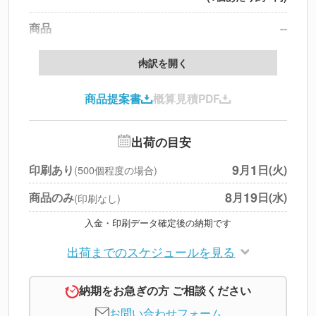
商品
--
製版代
--
内訳を開く
印刷代
--
商品提案書
概算見積PDF
送料
--
※
北海道・沖縄・離島 別途
追加オプション
--
出荷の目安
円
税別合計
9
1
印刷あり
月
日(火)
(500個程度の場合)
※
上記小計は税別です
8
19
商品のみ
月
日(水)
(印刷なし)
入金・印刷データ確定後の納期です
出荷までのスケジュールを見る
納期をお急ぎの方 ご相談ください
お問い合わせフォーム