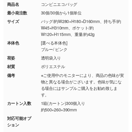
商品名
コンビニエコバッグ
【返品・交換ができない場合】
刷色にこだわりがある
最小発注数
30個/30個から1個単位
・お客様の元で商品を加工された場合、または
DIC・PANTONEなどのカラーチップの指定や、
商品が破損した場合
現物支給による色指定も承っております。→
詳
サイズ
バッグ/約W280×H180×D160mm、持ち手/約
・商品到着後7日以上経過している場合
しく見る
W45×H310mm、ポケット/約
W120×H115mm、重量/約42g
・お客様のご都合による返品・交換依頼(商
品・色・数量などの注文間違い等)
・背景がある画像からキャラクター部分だけを
本体色
[選べる本体色]
ブルー/ ピンク
使いたいです
シンプルな背景のデータや、使いたいキャラク
荷姿
透明袋入り
ター部分の輪郭がはっきりしているデータは切
材質
ポリエステル
り抜き処理が可能です。→
詳しく見る
備考
※ご使用中のモニターにより、商品の色味が実
物と異なる場合がございます。色味が気にな
・持っているデータの背景が足りない／塗り足
る場合にはサンプルご購入をお勧め致しま
しの作り方が分からない
す。
印刷したいデータが印刷範囲よりも小さい場
カートン入数
1箱(カートン)300個入り
合、シンプルな色・柄の背景であれば拡張が可
約500×260×390mm
能です。→
詳しく見る
対応可能オプ
ション
・デザインにQRコードを入れたい／QRコード