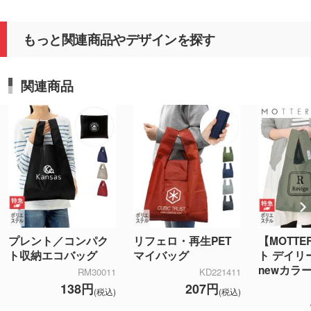
もっと関連商品やデザインを探す
関連商品
プレント／コンパク
リフェロ・再生PET
【MOTT
ト収納エコバッグ
マイバッグ
ト デイリ
newカラ
RM30011
KD221411
138円
207円
(税込)
(税込)