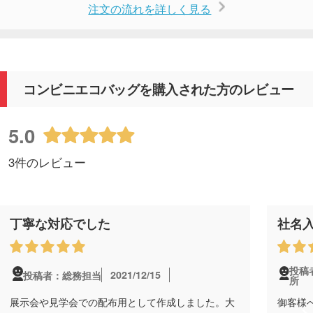
注文の流れを詳しく見る
コンビニエコバッグを購入された方のレビュー
5.0
3件のレビュー
丁寧な対応でした
社名
投稿
2021/12/15
投稿者：総務担当
所
展示会や見学会での配布用として作成しました。大
御客様