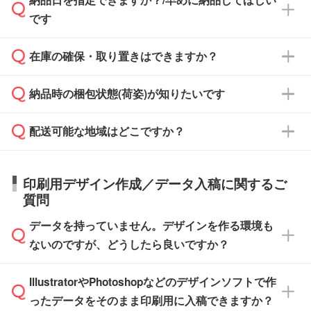
ず、通常はPDFデータをメール添付でお送りし
・印刷する場合(500個程度)
また、卒業・卒園記念品で対策委員会や個人様
です
ます。
ご入金、イメージ画像の校了から約2週間～2
からご注文いただく場合でも、お支払い元が学
原本の郵送をご希望の場合は、担当スタッフま
週間半でご納品いたします。
校や幼稚園・保育園であれば、同様の条件でご
たは注文フォームの『ご注文に関する備考欄』
在庫の確保・取り置きはできますか？
ご希望の納期がある場合は、お問い合わせ・お
対応できる場合がございます。
よりお知らせください。
・商品のみ注文する場合(サンプル購入を含む)
見積もり・ご注文時にその旨をお知らせくださ
ご希望の際は担当スタッフまでお気軽にご相談
ご入金確認後、1～2営業日で出荷いたしま
納品時の梱包状態(荷姿)が知りたいです
い。
ご入金確認後に在庫を確保し、注文確定のご連
ください。
す。
在庫状況や印刷スケジュールを確認のうえ、対
絡を致します。ご入金いただくまで在庫の確保
応が可能かご案内いたします。
配送可能な地域はどこですか？
はできかねますので予めご了承ください。
商品によって異なります。各ページにある商品
納期は商品や数量、印刷方法、ご納品場所、在
また、お急ぎで印刷をご希望の場合は、最短5
詳細の荷姿欄をご確認ください。
庫の有無によって異なります。正確な日程はス
営業日で出荷可能な商品もご用意しておりま
【箱入り】 商品がひとつずつ箱に入っていま
日本全国へお届けが可能です。なお、海外への
タッフまでお問い合わせください。
印刷用デザイン作成／データ入稿に関するご
す。>>
対象商品はこちら
す。(白箱、化粧箱、ブリスターパックなど)
直接納品は行っておりませんので予めご了承く
質問
※最短出荷日は商品によって異なります。各商
【袋入り】 商品がひとつずつ袋に入っていま
ださい。
また、商品ページ内の「出荷までのスケジュー
品ページにてご確認ください
す。(透明袋、デザイン袋など)
データを持っていません。デザインを作る環境も
ル」に注文予定日をご入力いただくと、おおよ
【個包装なし】 個包装がされていない状態で
ないのですが、どうしたら良いですか？
その締切日や出荷目安をご確認いただけます。
納品します。
商品在庫や印刷ラインを確保するためにも、商
※化粧箱から白箱への入れ替えや、オリジナル
IllustratorやPhotoshopなどのデザインソフトで作
品が決まりましたらお早めのご発注をお願いい
無料の「
デザインシミュレーター
」を使えば、
箱の作成は原則承っておりません。
たします。
ったデータをそのまま印刷用に入稿できますか？
PCやスマホから簡単にデザインを作成できま