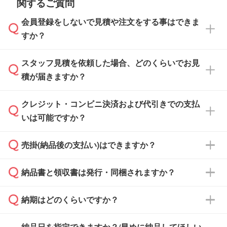
関するご質問
会員登録をしないで見積や注文をする事はできま
すか？
スタッフ見積を依頼した場合、どのくらいでお見
可能です。見積・注文フォームにて『ゲストの
積が届きますか？
まま進む』ボタンからお進みのうえ、ご依頼く
ださい。
クレジット・コンビニ決済および代引きでの支払
通常、翌営業日までにお送りしております。混
いは可能ですか？
雑状況によっては、お時間をいただくこともご
ざいます。予めご了承ください。土日祝日にご
売掛(納品後の支払い)はできますか？
依頼いただいた場合は、翌営業日以降のご連絡
銀行振込のみのご対応となります。
となります。
納品書と領収書は発行・同梱されますか？
基本的には先入金をお願いしておりますが、自
治体・行政機関・学校・病院・上場企業様 な
納期はどのくらいですか？
どの場合は、月末締め翌月末払いに対応可能で
納品書・領収書は ご依頼をいただいた場合の
す。
み発行しております。商品への同梱はしておら
納品日を指定できますか？/早めに納品してほしい