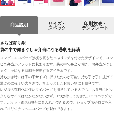
サイズ・
印刷方法・
商品説明
スペック
テンプレート
さらば寄り弁!
袋の中で傾きぐしゃ弁当になる悲劇を解消
コンビニエコバッグは横も底もたっぷりマチを付けたデザインで、コン
ビニ弁当がフラットに収まります。袋の中で弁当が傾き、お弁当がぐし
ゃぐしゃになる悲劇を解消するアイテムです。
持ち歩き時には手の平サイズに折りたたみが可能。持ち手は手に提げて
運ぶのに程よい大きさで、ちょっとしたお買い物にも便利です。
レジ袋の有料化に伴いマイバッグを用意している人でも、お弁当にピッ
タリなサイズはなかなかないはず。1つは持っておきたいエコバッグで
す。ポケット面(収納時)に名入れができるので、ショップ名やロゴを入
れてオリジナルのエコバッグが製作できます。