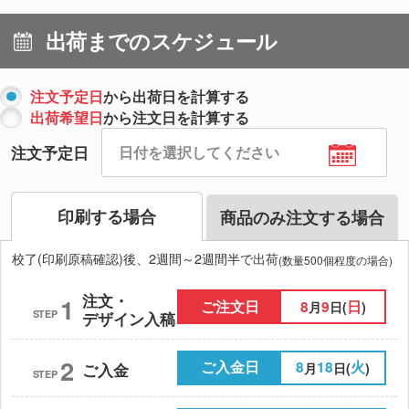
出荷までのスケジュール
注文予定日
から出荷日を計算する
出荷希望日
から注文日を計算する
注文予定日
印刷する場合
商品のみ注文する場合
校了(印刷原稿確認)後、2週間～2週間半で出荷
(数量500個程度の場合)
注文・
1
ご注文日
8
9
日
月
日(
)
STEP
デザイン入稿
2
ご入金日
8
18
火
月
日(
)
ご入金
STEP