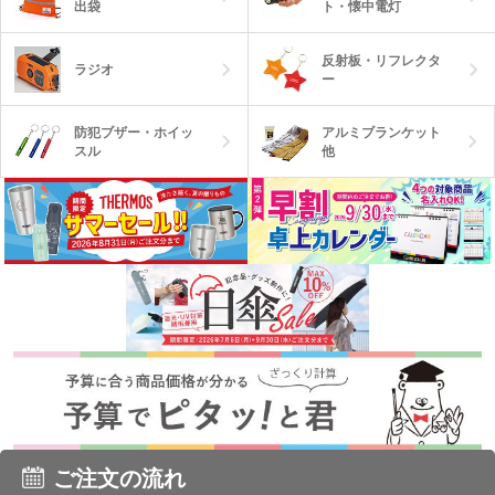
出袋
ト・懐中電灯
反射板・リフレクタ
ラジオ
ー
防犯ブザー・ホイッ
アルミブランケット
スル
他
ご注文の流れ