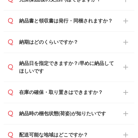
翌営業日以降のご連絡となります。
基本的には先入金をお願いしております
納品書と領収書は発行・同梱されますか？
が、自治体・行政機関・学校・病院・上場
企業様 などの場合は、月末締め翌月末払い
納品書・領収書は ご依頼をいただいた場合
納期はどのくらいですか？
に対応可能です。
のみ発行しております。商品への同梱はし
ておらず、通常はPDFデータをメール添付
また、卒業・卒園記念品で対策委員会や個
・印刷する場合(500個程度)
納品日を指定できますか？/早めに納品して
でお送りします。
人様からご注文いただく場合でも、お支払
ご入金、イメージ画像の校了から約2週間
ほしいです
原本の郵送をご希望の場合は、担当スタッ
い元が学校や幼稚園・保育園であれば、同
～2週間半でご納品いたします。
フまたは注文フォームの『ご注文に関する
様の条件でご対応できる場合がございま
備考欄』よりお知らせください。
す。
ご希望の納期がある場合は、お問い合わ
在庫の確保・取り置きはできますか？
・商品のみ注文する場合(サンプル購入を含
ご希望の際は担当スタッフまでお気軽にご
せ・お見積もり・ご注文時にその旨をお知
む)
相談ください。
らせください。
ご入金確認後、1～2営業日で出荷いたし
ご入金確認後に在庫を確保し、注文確定の
納品時の梱包状態(荷姿)が知りたいです
在庫状況や印刷スケジュールを確認のう
ます。
ご連絡を致します。ご入金いただくまで在
え、対応が可能かご案内いたします。
庫の確保はできかねますので予めご了承く
また、お急ぎで印刷をご希望の場合は、最
納期は商品や数量、印刷方法、ご納品場
商品によって異なります。各ページにある
配送可能な地域はどこですか？
ださい。