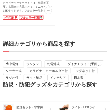
カラビナソーラーライトは、乾電池不
要。太陽光で充電できる、ミニサイズの
LEDライトです。フルカラー印刷で、オ
リジナルデザインも可能。印刷は、イン
1色印刷
フルカラー印刷
クの発色に優れたインクジェットを採
用。白地に鮮やかなカラーが映えます。
詳細カテゴリから商品を探す
懐中電灯
ランタン
乾電池式
ダイナモライト(手回し)
ソーラー式
カラビナ・キーホルダー付
マグネット付
ラジオ付
ライト単品
インテリア
日本製
防災・防犯グッズをカテゴリから探す
防災セット・非常持
ライト・LEDライ