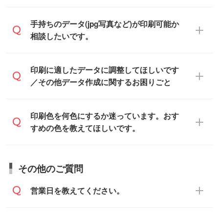
です。
をお知らせいただければ、弊社にて無料で
「.ai」形式または「.psd」形式で保存し、
デザインデータを1点作成いたします。
一部商品は入稿用テンプレートのご用意が
手持ちのデータ(jpg写真など)が印刷可能か
お見積・ご注文フォームにアップロードし
あります。各商品ページの『印刷方法・テ
相談したいです。
てご入稿ください。
ンプレート』からダウンロードをお願いい
たします。
ご入稿後は経験豊富なスタッフがデータに
印刷に適したデータ・解像度かどうか、担
印刷に適したデータに調整してほしいです
入稿用のテンプレートはPDF形式ですが、
不備がないかチェックし、お客様と確認し
当スタッフが事前に確認いたします。
／その他データ作成に関するお困りごと
IllustratorやPhotoshopで開いてご利用いた
てから印刷に進みますので、ご安心くださ
データはお見積・ご注文・
お問い合わせフ
だけます。詳しい手順は「
入稿テンプレー
い。
ォーム
へ添付いただくか、担当スタッフ宛
トの使い方
」をご確認ください。
データ作成でお困りの際には、担当スタッ
印刷色を何色にするか迷っています。おす
にメールでお送りください。
フがサポートいたしますのでお気軽にご相
すめの色を教えてほしいです。
仕上がりに影響しそうな点もチェックいた
談ください。
しますので、データのご相談だけでもお気
お問い合わせフォーム
や、見積/注文フォー
軽にお問い合わせください。
お見積・ご注文・
お問い合わせフォーム
か
ムから添付してお送りください。
その他のご質問
らご相談いただきますと、担当スタッフが
なお、印刷用データの作り方に関する詳細
お客様のご希望や商品の本体色を確認し、
・解像度の低いデータをトレース/調整して
営業日を教えてください。
は、「
完全データ入稿
」をご参照くださ
印刷色をご提案させていただきます。
ほしい
い。
本体色がブラック、ネイビーなど濃色の場
解像度の低い画像や、手書きのイラスト、