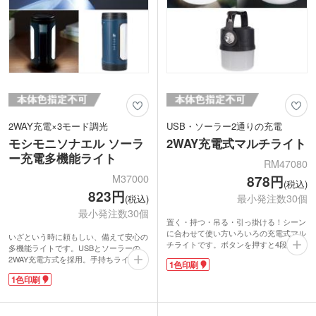
送局の放送区域において災害対策等のた
めにFM(超短波)の周波数を用いてAM番
組を補完的に放送することです。FMラ
ジオは雑音に強く、いざという時にも情
報を聞き取りやすいメリットがありま
す。
動画提供 : SP SOURCE
2WAY充電×3モード調光
USB・ソーラー2通りの充電
モシモニソナエル ソーラ
2WAY充電式マルチライト
ー充電多機能ライト
RM47080
M37000
878円
(税込)
823円
最小発注数30個
(税込)
最小発注数30個
置く・持つ・吊る・引っ掛ける！シーン
に合わせて使い方いろいろの充電式マル
いざという時に頼もしい、備えて安心の
チライトです。ボタンを押すと4段階で
多機能ライトです。USBとソーラーの
点灯モードが変わり、ランタン3種と懐
2WAY充電方式を採用。手持ちライトと
1色印刷
中電灯で使えます。USBとソーラーの充
してはもちろん、テーブルや床に置いて
電が可能。アウトドアや野外レジャー、
1色印刷
周囲を照らすことのできる便利な設計で
災害・停電時に便利です。
す。明るさはボタン一つで強・弱・点滅
本体の側面に1色ロゴ印刷ができるの
の3段階に切り替え可能。電源が確保で
で、オリジナルライトを製作できます。
きないアウトドアシーンや災害時の停電