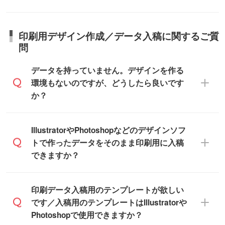
短5営業日で出荷可能な商品もご用意してお
所、在庫の有無によって異なります。正確
商品詳細の荷姿欄をご確認ください。
ります。>>
対象商品はこちら
な日程はスタッフまでお問い合わせくださ
【箱入り】 商品がひとつずつ箱に入って
※最短出荷日は商品によって異なります。各
い。
日本全国へお届けが可能です。なお、海外
います。(白箱、化粧箱、ブリスターパック
印刷用デザイン作成／データ入稿に関するご質
商品ページにてご確認ください
への直接納品は行っておりませんので予め
など)
問
また、商品ページ内の「出荷までのスケジ
ご了承ください。
【袋入り】 商品がひとつずつ袋に入って
ュール」に注文予定日をご入力いただく
います。(透明袋、デザイン袋など)
データを持っていません。デザインを作る
と、おおよその締切日や出荷目安をご確認
【個包装なし】 個包装がされていない状
環境もないのですが、どうしたら良いです
いただけます。
態で納品します。
か？
商品在庫や印刷ラインを確保するために
※化粧箱から白箱への入れ替えや、オリジナ
も、商品が決まりましたらお早めのご発注
ル箱の作成は原則承っておりません。
をお願いいたします。
無料の「
デザインシミュレーター
」を使え
IllustratorやPhotoshopなどのデザインソフ
ば、PCやスマホから簡単にデザインを作成
トで作ったデータをそのまま印刷用に入稿
※土日祝日を除く営業日換算です。
できます。スタンプやテンプレートも豊富
できますか？
※沖縄・離島は追加日数がかかります。
なので、デザインソフトがなくても安心で
す。
IllustratorやPhotoshop、CLIP STUDIOなどの
印刷データ入稿用のテンプレートが欲しい
デザインソフトでこだわりのデザインを作
です／入稿用のテンプレートはIllustratorや
また、「
データ作成サービス
」もご利用い
成したい方は、
完全データ入稿
がおすすめ
Photoshopで使用できますか？
ただけます。ご希望の文言・書体・印刷色