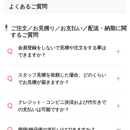
よくあるご質問
ご注文／お見積り／お支払い／配送・納期に関
するご質問
会員登録をしないで見積や注文をする事は
できますか？
可能です。見積・注文フォームにて『ゲス
スタッフ見積を依頼した場合、どのくらい
トのまま進む』ボタンからお進みのうえ、
でお見積が届きますか？
ご依頼ください。
通常、翌営業日までにお送りしておりま
クレジット・コンビニ決済および代引きで
す。混雑状況によっては、お時間をいただ
の支払いは可能ですか？
くこともございます。予めご了承くださ
い。土日祝日にご依頼いただいた場合は、
銀行振込のみのご対応となります。
売掛(納品後の支払い)はできますか？