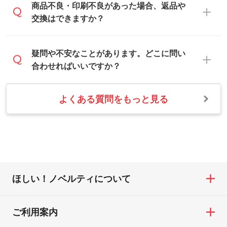
合は白色か淡い色の印刷色をおすすめして
営業日は平日の10:00～18:00で、土日祝日
商品不良・印刷不良があった場合、返品や
写真などを、印刷に適したベクターデータ
おります。
はお休みとなります。注文・見積・お問い
交換はできますか？
に変換します。→
詳しく見る
本体色がナチュラルなど淡色の場合、印刷
合わせは、土日祝日でもお送りいただけれ
をくっきりと目立たせたいときは濃い印刷
ば、出社後速やかに対応いたします。
・フルカラーデータを1色に変換してほしい
お手数をお掛けいたしますが、至急担当ス
疑問や不安なことがあります。どこに問い
色が、柔らかい雰囲気にしたいときは淡い
シルク印刷、レーザー彫刻など印刷方法に
タッフまでご連絡ください。商品の状況を
合わせればいいですか？
印刷色が映えます。
あわせて、フルカラーのデータを1色になお
確認し、改めてご案内いたします。
します。→
詳しく見る
また、お選びいただいた印刷色が本体色に
よくある質問をもっと見る
お問い合わせフォームをご利用ください。1
【返品・交換の対象】
合わない場合や仕上がりに影響しそうな場
・1色印刷でグラデーションや濃淡を表現し
営業日以内に担当スタッフよりメールにて
・お届け時に商品が損傷・故障している場
合は、スタッフから別の色をご案内するこ
たい
ご連絡いたします。
合
ともございます。
網点という技法で濃淡を表現することがで
お急ぎの場合はお電話でのご質問も受け付
・ご注文と異なる商品が届いた場合
きます。濃淡の差が分かるデータに調整い
けております。下記電話番号までお問い合
・印刷不良があった場合
たします。→
詳しく見る
わせください。
※印刷不良は原則として“再印刷”でご対応さ
ほしい！ノベルティについて
せていただいております。
・コーポレートカラーを使って印刷したい
TEL：0422-29-9911 営業時間10:00～
※詳しくは「
商品の良品基準について
」をご
／印刷色にこだわりがある
18:00(土日祝日除く)
覧ください。
DIC・PANTONEなどのカラーチップの指定
ご利用案内
お問い合わせフォームはこちら
や、現物支給による色指定も承っておりま