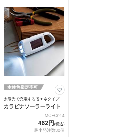
アウトドアショップの購入特典、記念品
時には、太陽光充電が活躍します。
におすすめです。
取っ手の対面部分へ1色印刷で名入れが
できます。防災イベントの参加賞、企業
のSDGs・災害対策関連のノベルティ、
アウトドア企画の販促品など、実用性と
安心感を同時にお届けできるアイテムで
す。
太陽光で充電する省エネタイプ
カラビナソーラーライト
MCFC014
462円
(税込)
最小発注数30個