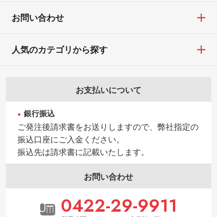
【返品・交換ができない場合】
す。→
詳しく見る
・お客様の元で商品を加工された場合、ま
お問い合わせ
たは商品が破損した場合
・背景がある画像からキャラクター部分だ
・商品到着後7日以上経過している場合
けを使いたいです
人気のカテゴリから探す
・お客様のご都合による返品・交換依頼(商
シンプルな背景のデータや、使いたいキャ
品・色・数量などの注文間違い等)
ラクター部分の輪郭がはっきりしているデ
ータは切り抜き処理が可能です。→
詳しく
お支払いについて
見る
銀行振込
・持っているデータの背景が足りない／塗
ご発注後請求書をお送りしますので、弊社指定の
り足しの作り方が分からない
振込口座にご入金ください。
印刷したいデータが印刷範囲よりも小さい
振込先は請求書に記載いたします。
場合、シンプルな色・柄の背景であれば拡
張が可能です。→
詳しく見る
お問い合わせ
・デザインにQRコードを入れたい／QRコ
0422-29-9911
ードを生成してほしい
URLをご指定いただければ、QRコードを生