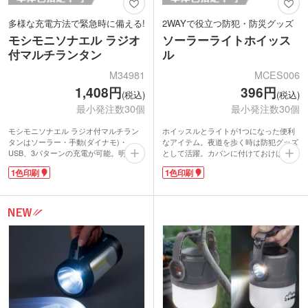
多様な充電方法で緊急時に備える!
2WAYで役立つ防犯・防災グッズ
モシモニソナエル ラジオ
ソーラーライトホイッス
付マルチランタン
ル
M34981
MCES006
1,408円
396円
(税込)
(税込)
最小発注数30個
最小発注数30個
モシモニソナエル ラジオ付マルチラン
ホイッスルとライトが1つになった便利
タンはソーラー・手動(ダイナモ)・
なアイテム。夜道を歩く時は防犯グッズ
USB、3パターンの充電が可能。明るい
として活躍。カバンに付けておけば、万
LEDライトで、災害時に役立つワイド
が一の災害時には防災グッズにも。電池
1色印刷
1色印刷
FM付きです。動作時間は満充電で約3時
交換が必要ない、ソーラー電池仕様で
間。USB充電は背面ランプで開始(赤)と
す。
完了(緑)を確認できます。ソーラーパネ
カバンの中でも見つけやすい鮮やかなイ
ルは快晴時、約8時間の充電で約90分、
エローカラー。本体に1色印刷でロゴを
ダイナモ充電は約5分間の連続回転で約
入れて、防犯・防災キャンペーンのグッ
10分間ライトが点灯します。
ズにおすすめです。
本体に1色でロゴ印刷ができます。防災
グッズの需要が高まる昨今、安心のアイ
テム。企業の周年や建設業の安全大会記
念品などに使えます。
[ワイドFMとは?]
ワイドFM(FM補完放送)とはAM(中波)放