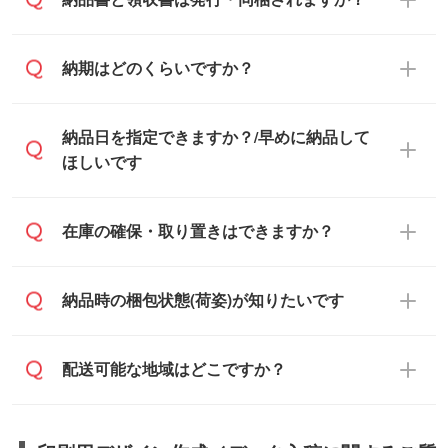
が、自治体・行政機関・学校・病院・上場
企業様 などの場合は、月末締め翌月末払い
納品書・領収書は ご依頼をいただいた場合
納期はどのくらいですか？
に対応可能です。
のみ発行しております。商品への同梱はし
ておらず、通常はPDFデータをメール添付
また、卒業・卒園記念品で対策委員会や個
・印刷する場合(500個程度)
納品日を指定できますか？/早めに納品して
でお送りします。
人様からご注文いただく場合でも、お支払
ご入金、イメージ画像の校了から約2週間
ほしいです
原本の郵送をご希望の場合は、担当スタッ
い元が学校や幼稚園・保育園であれば、同
～2週間半でご納品いたします。
フまたは注文フォームの『ご注文に関する
様の条件でご対応できる場合がございま
備考欄』よりお知らせください。
す。
ご希望の納期がある場合は、お問い合わ
在庫の確保・取り置きはできますか？
・商品のみ注文する場合(サンプル購入を含
ご希望の際は担当スタッフまでお気軽にご
せ・お見積もり・ご注文時にその旨をお知
む)
相談ください。
らせください。
ご入金確認後、1～2営業日で出荷いたし
ご入金確認後に在庫を確保し、注文確定の
納品時の梱包状態(荷姿)が知りたいです
在庫状況や印刷スケジュールを確認のう
ます。
ご連絡を致します。ご入金いただくまで在
え、対応が可能かご案内いたします。
庫の確保はできかねますので予めご了承く
また、お急ぎで印刷をご希望の場合は、最
納期は商品や数量、印刷方法、ご納品場
商品によって異なります。各ページにある
配送可能な地域はどこですか？
ださい。
短5営業日で出荷可能な商品もご用意してお
所、在庫の有無によって異なります。正確
商品詳細の荷姿欄をご確認ください。
ります。>>
対象商品はこちら
な日程はスタッフまでお問い合わせくださ
【箱入り】 商品がひとつずつ箱に入って
※最短出荷日は商品によって異なります。各
い。
日本全国へお届けが可能です。なお、海外
います。(白箱、化粧箱、ブリスターパック