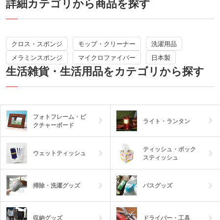
詳細カテゴリから商品を探す
の来場特典など、ファミリー層向けのノ
チなどのお洗濯にも活用できます。
ベルティにおすすめです。
厚さ約10mm/重量約20g(パッケージ含
む)でメール便にも対応。非接触でお渡
しできるノベルティはニューノーマル時
代にピッタリなアイテムです。
クロス・スポンジ
モップ・クリーナー
洗濯用品
メラミンスポンジ
マイクロファイバー
日本製
生活雑貨・生活用品をカテゴリから探す
フォトフレーム・ピ
ライト・ランタン
クチャーボード
ティッシュ・ボック
ウェットティッシュ
スティッシュ
掃除・洗濯グッズ
バスグッズ
収納グッズ
ドライバー・工具