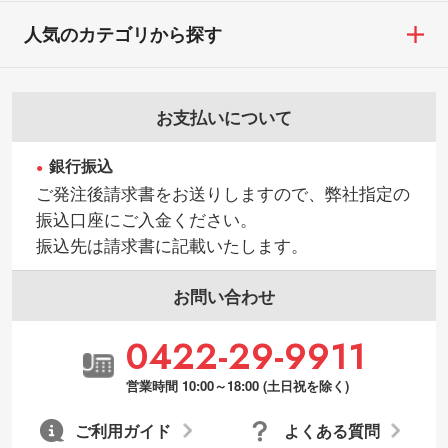
・商品到着後7日以上経過している場合
けを使いたいです
人気のカテゴリから探す
・お客様のご都合による返品・交換依頼(商
シンプルな背景のデータや、使いたいキャ
品・色・数量などの注文間違い等)
ラクター部分の輪郭がはっきりしているデ
ータは切り抜き処理が可能です。→
詳しく
お支払いについて
見る
銀行振込
・持っているデータの背景が足りない／塗
ご発注後請求書をお送りしますので、弊社指定の
り足しの作り方が分からない
振込口座にご入金ください。
印刷したいデータが印刷範囲よりも小さい
振込先は請求書に記載いたします。
場合、シンプルな色・柄の背景であれば拡
張が可能です。→
詳しく見る
お問い合わせ
・デザインにQRコードを入れたい／QRコ
0422-29-9911
ードを生成してほしい
URLをご指定いただければ、QRコードを生
営業時間 10:00～18:00 (土日祝を除く)
成いたします。配置のご相談にも応じてい
ます。→
詳しく見る
ご利用ガイド
よくある質問