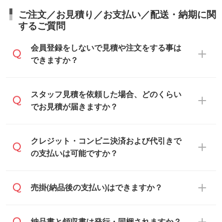
ご注文／お見積り／お支払い／配送・納期に関
するご質問
会員登録をしないで見積や注文をする事は
できますか？
可能です。見積・注文フォームにて『ゲス
スタッフ見積を依頼した場合、どのくらい
トのまま進む』ボタンからお進みのうえ、
でお見積が届きますか？
ご依頼ください。
通常、翌営業日までにお送りしておりま
クレジット・コンビニ決済および代引きで
す。混雑状況によっては、お時間をいただ
の支払いは可能ですか？
くこともございます。予めご了承くださ
い。土日祝日にご依頼いただいた場合は、
銀行振込のみのご対応となります。
売掛(納品後の支払い)はできますか？
翌営業日以降のご連絡となります。
基本的には先入金をお願いしております
納品書と領収書は発行・同梱されますか？