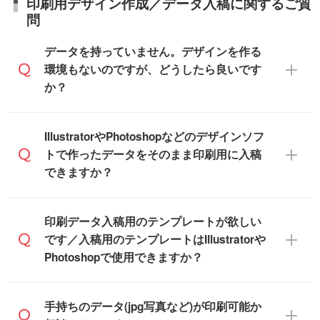
印刷用デザイン作成／データ入稿に関するご質
商品ページにてご確認ください
への直接納品は行っておりませんので予め
など)
問
また、商品ページ内の「出荷までのスケジ
ご了承ください。
【袋入り】 商品がひとつずつ袋に入って
ュール」に注文予定日をご入力いただく
います。(透明袋、デザイン袋など)
データを持っていません。デザインを作る
と、おおよその締切日や出荷目安をご確認
【個包装なし】 個包装がされていない状
環境もないのですが、どうしたら良いです
いただけます。
態で納品します。
か？
商品在庫や印刷ラインを確保するために
※化粧箱から白箱への入れ替えや、オリジナ
も、商品が決まりましたらお早めのご発注
ル箱の作成は原則承っておりません。
をお願いいたします。
無料の「
デザインシミュレーター
」を使え
IllustratorやPhotoshopなどのデザインソフ
ば、PCやスマホから簡単にデザインを作成
トで作ったデータをそのまま印刷用に入稿
※土日祝日を除く営業日換算です。
できます。スタンプやテンプレートも豊富
できますか？
※沖縄・離島は追加日数がかかります。
なので、デザインソフトがなくても安心で
す。
IllustratorやPhotoshop、CLIP STUDIOなどの
印刷データ入稿用のテンプレートが欲しい
デザインソフトでこだわりのデザインを作
です／入稿用のテンプレートはIllustratorや
また、「
データ作成サービス
」もご利用い
成したい方は、
完全データ入稿
がおすすめ
Photoshopで使用できますか？
ただけます。ご希望の文言・書体・印刷色
です。
をお知らせいただければ、弊社にて無料で
「.ai」形式または「.psd」形式で保存し、
デザインデータを1点作成いたします。
一部商品は入稿用テンプレートのご用意が
手持ちのデータ(jpg写真など)が印刷可能か
お見積・ご注文フォームにアップロードし