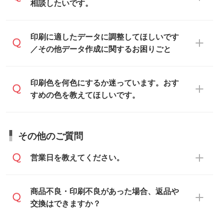
あります。各商品ページの『印刷方法・テ
相談したいです。
てご入稿ください。
ンプレート』からダウンロードをお願いい
たします。
ご入稿後は経験豊富なスタッフがデータに
印刷に適したデータ・解像度かどうか、担
印刷に適したデータに調整してほしいです
入稿用のテンプレートはPDF形式ですが、
不備がないかチェックし、お客様と確認し
当スタッフが事前に確認いたします。
／その他データ作成に関するお困りごと
IllustratorやPhotoshopで開いてご利用いた
てから印刷に進みますので、ご安心くださ
データはお見積・ご注文・
お問い合わせフ
だけます。詳しい手順は「
入稿テンプレー
い。
ォーム
へ添付いただくか、担当スタッフ宛
トの使い方
」をご確認ください。
データ作成でお困りの際には、担当スタッ
印刷色を何色にするか迷っています。おす
にメールでお送りください。
フがサポートいたしますのでお気軽にご相
すめの色を教えてほしいです。
仕上がりに影響しそうな点もチェックいた
談ください。
しますので、データのご相談だけでもお気
お問い合わせフォーム
や、見積/注文フォー
軽にお問い合わせください。
お見積・ご注文・
お問い合わせフォーム
か
ムから添付してお送りください。
その他のご質問
らご相談いただきますと、担当スタッフが
なお、印刷用データの作り方に関する詳細
お客様のご希望や商品の本体色を確認し、
・解像度の低いデータをトレース/調整して
営業日を教えてください。
は、「
完全データ入稿
」をご参照くださ
印刷色をご提案させていただきます。
ほしい
い。
本体色がブラック、ネイビーなど濃色の場
解像度の低い画像や、手書きのイラスト、
合は白色か淡い色の印刷色をおすすめして
営業日は平日の10:00～18:00で、土日祝日
商品不良・印刷不良があった場合、返品や
写真などを、印刷に適したベクターデータ
おります。
はお休みとなります。注文・見積・お問い
交換はできますか？
に変換します。→
詳しく見る
本体色がナチュラルなど淡色の場合、印刷
合わせは、土日祝日でもお送りいただけれ