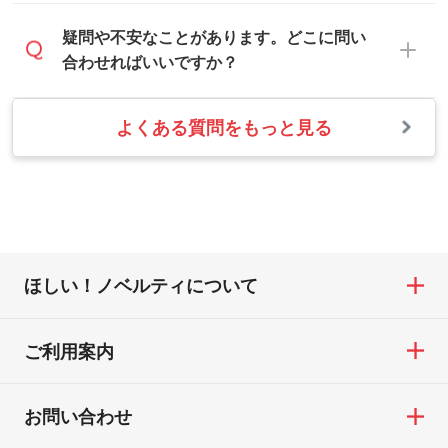
をくっきりと目立たせたいときは濃い印刷
ば、出社後速やかに対応いたします。
・フルカラーデータを1色に変換してほしい
お手数をお掛けいたしますが、至急担当ス
疑問や不安なことがあります。どこに問い
色が、柔らかい雰囲気にしたいときは淡い
シルク印刷、レーザー彫刻など印刷方法に
タッフまでご連絡ください。商品の状況を
合わせればいいですか？
印刷色が映えます。
あわせて、フルカラーのデータを1色になお
確認し、改めてご案内いたします。
します。→
詳しく見る
また、お選びいただいた印刷色が本体色に
よくある質問をもっと見る
お問い合わせフォームをご利用ください。1
【返品・交換の対象】
合わない場合や仕上がりに影響しそうな場
・1色印刷でグラデーションや濃淡を表現し
営業日以内に担当スタッフよりメールにて
・お届け時に商品が損傷・故障している場
合は、スタッフから別の色をご案内するこ
たい
ご連絡いたします。
合
ともございます。
網点という技法で濃淡を表現することがで
お急ぎの場合はお電話でのご質問も受け付
・ご注文と異なる商品が届いた場合
きます。濃淡の差が分かるデータに調整い
けております。下記電話番号までお問い合
・印刷不良があった場合
たします。→
詳しく見る
わせください。
※印刷不良は原則として“再印刷”でご対応さ
ほしい！ノベルティについて
せていただいております。
・コーポレートカラーを使って印刷したい
TEL：0422-29-9911 営業時間10:00～
※詳しくは「
商品の良品基準について
」をご
／印刷色にこだわりがある
18:00(土日祝日除く)
覧ください。
DIC・PANTONEなどのカラーチップの指定
ご利用案内
お問い合わせフォームはこちら
や、現物支給による色指定も承っておりま
【返品・交換ができない場合】
す。→
詳しく見る
・お客様の元で商品を加工された場合、ま
お問い合わせ
たは商品が破損した場合
・背景がある画像からキャラクター部分だ