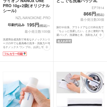
ライオン NANOX ONE
どこでも洗濯バッグ3L
PRO 10g×2袋(オリジナル
EP7814
シール)
866円
(税込)
NZL-NANOXONE-PRO
最小発注数30個
195円
印刷代込み
(税込)～
旅行や出張、アウトドアなどの外出先で
最小発注数100個
「ちょっと洗濯したい」ときに便利な洗
濯バッグ。洗濯物と水、洗剤を入れて上
下に振るだけで手軽に簡易洗濯ができま
洗濯用合成洗剤で有名なナノックスシリ
名入れ不可
す。バッグにはバルブが付いているため
ーズの中でも最高峰の洗浄・消臭力を誇
洗ったあとはそのまま脱水も可能。Tシ
るナノックス ワン プロ。お試しサイズ2
ャツなら1枚をしっかり洗えるサイズ感
袋がセットになった商品です。化粧箱表
フルカラー印刷
です。
面に貼るシールをフルカラーでオリジナ
ベルトバックル付きだから水だけ入れて
ル印刷できます。ドラッグストアの購入
吊り下げれば簡易的な手洗いにも対応。
特典やコインランドリーの初回利用特
旅先はもちろん防災グッズとしても備え
典、新生活応援キャンペーンなどでの配
ておくと安心です。
布におすすめです。
本品は2袋入りで、水30Lに対し1袋が使
用量目安。すぐ使えて配布しやすい少量
パック。オリジナルシールで企業の印象
もしっかり残る実用的なノベルティで
す。