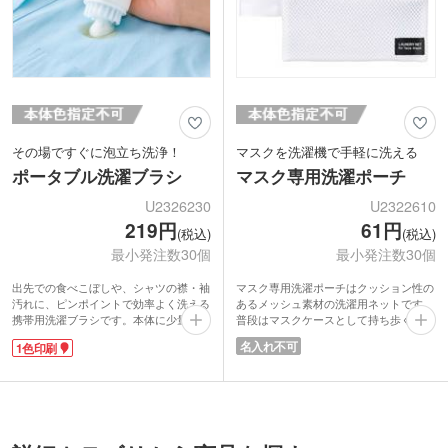
その場ですぐに泡立ち洗浄！
マスクを洗濯機で手軽に洗える
ポータブル洗濯ブラシ
マスク専用洗濯ポーチ
U2326230
U2322610
219円
61円
(税込)
(税込)
最小発注数30個
最小発注数30個
出先での食べこぼしや、シャツの襟・袖
マスク専用洗濯ポーチはクッション性の
汚れに、ピンポイントで効率よく洗える
あるメッシュ素材の洗濯用ネットです。
携帯用洗濯ブラシです。本体に少量の液
普段はマスクケースとして持ち歩くこと
体洗剤を入れ、プッシュするだけでブラ
ができ、帰宅後はそのまま洗濯機にINで
名入れ不可
1色印刷
シ部分から洗剤が出てきます。旅行や出
きるのでラクチンです。毎日の手洗いの
張先での急なトラブルにもあせらず対応
手間が省けます。洗濯後はサイドのルー
可能。小さなお子さまがいるご家庭でも
プをフックに掛けたり洗濯ばさみで挟ん
心強い1本です。
でそのまま干すことができ、とても便利
1色印刷で名入れができます。名入れが
なアイデア商品です。
見える窓付きパッケージで販促効果抜
手作りの布マスクやポリエステルマスク
群。量販店のキャンペーンや住宅展示場
にはもちろん、ネクタイや薄手のハンカ