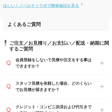
ほしい！ノベルティラボで開発秘話を見る
よくあるご質問
ご注文／お見積り／お支払い／配送・納期に関
するご質問
会員登録をしないで見積や注文をする事は
できますか？
可能です。見積・注文フォームにて『ゲス
スタッフ見積を依頼した場合、どのくらい
トのまま進む』ボタンからお進みのうえ、
でお見積が届きますか？
ご依頼ください。
通常、翌営業日までにお送りしておりま
クレジット・コンビニ決済および代引きで