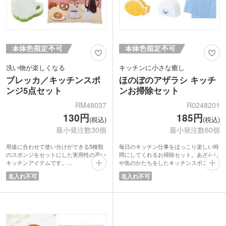
洗い物が楽しくなる
キッチンに小さな癒し
ブレッカ／キッチンスポ
ほのぼのアザラシ キッチ
ンジ5点セット
ンお掃除セット
RM48037
R0248201
130円
185円
(税込)
(税込)
最小発注数30個
最小発注数60個
用途に合わせて使い分けができる5種類
毎日のキッチン仕事をほっこり楽しい時
のスポンジをセットにした実用性の高い
間にしてくれるお掃除セット。あざらし
キッチンアイテムです。
や魚のかたちをしたキッチンスポンジ、
パンやコーヒーカップをモチーフにした
メラミンスポンジ、キッチンダスターが
名入れ不可
名入れ不可
ダイカットソフトスポンジをはじめ、ネ
セットになっています。かわいらしいデ
ットスポンジ、メラミンスポンジ、アル
ザインで、シンクまわりに置いておくだ
ミメッシュスポンジを揃え、食器や調理
けでも癒しのアクセントに。
器具の汚れに幅広く対応します。
食器洗いはもちろんシンクやコンロまわ
朝食をイメージした可愛らしいデザイン
りの汚れ落としまで幅広く活躍します。
がパッケージに施されており、ギフトや
実用性と可愛さを兼ね備えた毎日使いた