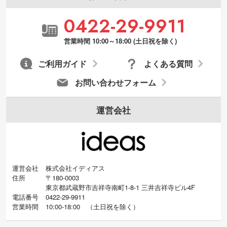
・デザインにQRコードを入れたい／QRコ
0422-29-9911
ードを生成してほしい
URLをご指定いただければ、QRコードを生
営業時間 10:00～18:00 (土日祝を除く)
成いたします。配置のご相談にも応じてい
ます。→
詳しく見る
ご利用ガイド
よくある質問
お問い合わせフォーム
運営会社
運営会社
株式会社イディアス
住所
〒180-0003
東京都武蔵野市吉祥寺南町1-8-1 三井吉祥寺ビル4F
電話番号
0422-29-9911
営業時間
10:00-18:00
（
土日祝を除く）