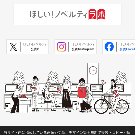
当サイト内に掲載している画像や文章、デザイン等を無断で複製・コピー・転