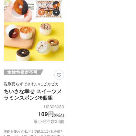
ノベルティにもぴったり。毎日のキッチ
くなるお掃除アイテムです。
ンを楽しく彩る、見た目と機能性を兼ね
備えたキッチンスポンジセットです。
洗剤要らずできれいにピカピカ
ちいさな幸せ スイーツメ
ラミンスポンジ6個組
U2326080
109円
(税込)
最小発注数30個
洗剤を使わず水だけで簡単に汚れを落と
して、キレイにしてくれる不思議なスポ