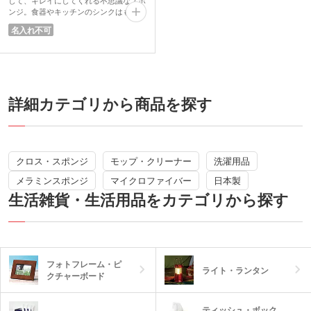
ンジ。食器やキッチンのシンクはもちろ
ん、洗面台などの水回りのお掃除に活躍
名入れ不可
します。6種類のドーナツがアソートさ
れたようなパッケージが超キュート！配
りやすい低価格かつ実用品、見た目もか
わいい優秀ノベルティです。
詳細カテゴリから商品を探す
クロス・スポンジ
モップ・クリーナー
洗濯用品
メラミンスポンジ
マイクロファイバー
日本製
生活雑貨・生活用品をカテゴリから探す
フォトフレーム・ピ
ライト・ランタン
クチャーボード
ティッシュ・ボック