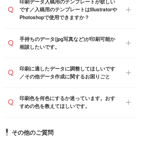
IllustratorやPhotoshop、CLIP STUDIOなどの
印刷データ入稿用のテンプレートが欲しい
デザインソフトでこだわりのデザインを作
です／入稿用のテンプレートはIllustratorや
また、「
データ作成サービス
」もご利用い
成したい方は、
完全データ入稿
がおすすめ
Photoshopで使用できますか？
ただけます。ご希望の文言・書体・印刷色
です。
をお知らせいただければ、弊社にて無料で
「.ai」形式または「.psd」形式で保存し、
デザインデータを1点作成いたします。
一部商品は入稿用テンプレートのご用意が
手持ちのデータ(jpg写真など)が印刷可能か
お見積・ご注文フォームにアップロードし
あります。各商品ページの『印刷方法・テ
相談したいです。
てご入稿ください。
ンプレート』からダウンロードをお願いい
たします。
ご入稿後は経験豊富なスタッフがデータに
印刷に適したデータ・解像度かどうか、担
印刷に適したデータに調整してほしいです
入稿用のテンプレートはPDF形式ですが、
不備がないかチェックし、お客様と確認し
当スタッフが事前に確認いたします。
／その他データ作成に関するお困りごと
IllustratorやPhotoshopで開いてご利用いた
てから印刷に進みますので、ご安心くださ
データはお見積・ご注文・
お問い合わせフ
だけます。詳しい手順は「
入稿テンプレー
い。
ォーム
へ添付いただくか、担当スタッフ宛
トの使い方
」をご確認ください。
データ作成でお困りの際には、担当スタッ
印刷色を何色にするか迷っています。おす
にメールでお送りください。
フがサポートいたしますのでお気軽にご相
すめの色を教えてほしいです。
仕上がりに影響しそうな点もチェックいた
談ください。
しますので、データのご相談だけでもお気
お問い合わせフォーム
や、見積/注文フォー
軽にお問い合わせください。
お見積・ご注文・
お問い合わせフォーム
か
ムから添付してお送りください。
その他のご質問
らご相談いただきますと、担当スタッフが
なお、印刷用データの作り方に関する詳細