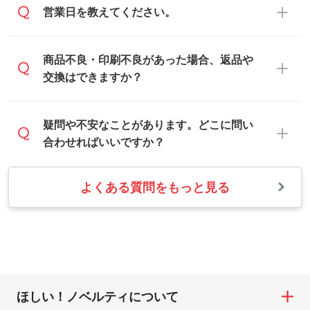
お客様のご希望や商品の本体色を確認し、
・解像度の低いデータをトレース/調整して
営業日を教えてください。
は、「
完全データ入稿
」をご参照くださ
印刷色をご提案させていただきます。
ほしい
い。
本体色がブラック、ネイビーなど濃色の場
解像度の低い画像や、手書きのイラスト、
合は白色か淡い色の印刷色をおすすめして
営業日は平日の10:00～18:00で、土日祝日
商品不良・印刷不良があった場合、返品や
写真などを、印刷に適したベクターデータ
おります。
はお休みとなります。注文・見積・お問い
交換はできますか？
に変換します。→
詳しく見る
本体色がナチュラルなど淡色の場合、印刷
合わせは、土日祝日でもお送りいただけれ
をくっきりと目立たせたいときは濃い印刷
ば、出社後速やかに対応いたします。
・フルカラーデータを1色に変換してほしい
お手数をお掛けいたしますが、至急担当ス
疑問や不安なことがあります。どこに問い
色が、柔らかい雰囲気にしたいときは淡い
シルク印刷、レーザー彫刻など印刷方法に
タッフまでご連絡ください。商品の状況を
合わせればいいですか？
印刷色が映えます。
あわせて、フルカラーのデータを1色になお
確認し、改めてご案内いたします。
します。→
詳しく見る
また、お選びいただいた印刷色が本体色に
よくある質問をもっと見る
お問い合わせフォームをご利用ください。1
【返品・交換の対象】
合わない場合や仕上がりに影響しそうな場
・1色印刷でグラデーションや濃淡を表現し
営業日以内に担当スタッフよりメールにて
・お届け時に商品が損傷・故障している場
合は、スタッフから別の色をご案内するこ
たい
ご連絡いたします。
合
ともございます。
網点という技法で濃淡を表現することがで
お急ぎの場合はお電話でのご質問も受け付
・ご注文と異なる商品が届いた場合
きます。濃淡の差が分かるデータに調整い
けております。下記電話番号までお問い合
・印刷不良があった場合
たします。→
詳しく見る
わせください。
※印刷不良は原則として“再印刷”でご対応さ
ほしい！ノベルティについて
せていただいております。
・コーポレートカラーを使って印刷したい