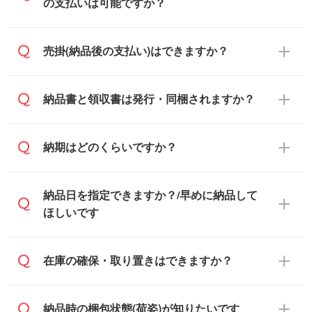
す。混雑状況によっては、お時間をいただ
の支払いは可能ですか？
くこともございます。予めご了承くださ
い。土日祝日にご依頼いただいた場合は、
銀行振込のみのご対応となります。
売掛(納品後の支払い)はできますか？
翌営業日以降のご連絡となります。
基本的には先入金をお願いしております
納品書と領収書は発行・同梱されますか？
が、自治体・行政機関・学校・病院・上場
企業様 などの場合は、月末締め翌月末払い
納品書・領収書は ご依頼をいただいた場合
納期はどのくらいですか？
に対応可能です。
のみ発行しております。商品への同梱はし
ておらず、通常はPDFデータをメール添付
また、卒業・卒園記念品で対策委員会や個
・印刷する場合(500個程度)
納品日を指定できますか？/早めに納品して
でお送りします。
人様からご注文いただく場合でも、お支払
ご入金、イメージ画像の校了から約2週間
ほしいです
原本の郵送をご希望の場合は、担当スタッ
い元が学校や幼稚園・保育園であれば、同
～2週間半でご納品いたします。
フまたは注文フォームの『ご注文に関する
様の条件でご対応できる場合がございま
備考欄』よりお知らせください。
す。
ご希望の納期がある場合は、お問い合わ
在庫の確保・取り置きはできますか？
・商品のみ注文する場合(サンプル購入を含
ご希望の際は担当スタッフまでお気軽にご
せ・お見積もり・ご注文時にその旨をお知
む)
相談ください。
らせください。
ご入金確認後、1～2営業日で出荷いたし
ご入金確認後に在庫を確保し、注文確定の
納品時の梱包状態(荷姿)が知りたいです