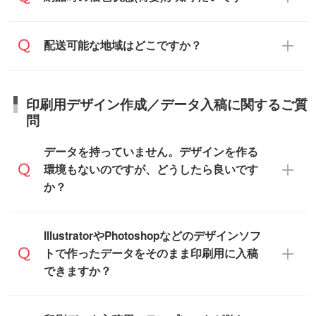
在庫状況や印刷スケジュールを確認のう
ます。
ご連絡を致します。ご入金いただくまで在
え、対応が可能かご案内いたします。
庫の確保はできかねますので予めご了承く
また、お急ぎで印刷をご希望の場合は、最
納期は商品や数量、印刷方法、ご納品場
商品によって異なります。各ページにある
配送可能な地域はどこですか？
ださい。
短5営業日で出荷可能な商品もご用意してお
所、在庫の有無によって異なります。正確
商品詳細の荷姿欄をご確認ください。
ります。>>
対象商品はこちら
な日程はスタッフまでお問い合わせくださ
【箱入り】 商品がひとつずつ箱に入って
※最短出荷日は商品によって異なります。各
い。
日本全国へお届けが可能です。なお、海外
います。(白箱、化粧箱、ブリスターパック
印刷用デザイン作成／データ入稿に関するご質
商品ページにてご確認ください
への直接納品は行っておりませんので予め
など)
問
また、商品ページ内の「出荷までのスケジ
ご了承ください。
【袋入り】 商品がひとつずつ袋に入って
ュール」に注文予定日をご入力いただく
います。(透明袋、デザイン袋など)
データを持っていません。デザインを作る
と、おおよその締切日や出荷目安をご確認
【個包装なし】 個包装がされていない状
環境もないのですが、どうしたら良いです
いただけます。
態で納品します。
か？
商品在庫や印刷ラインを確保するために
※化粧箱から白箱への入れ替えや、オリジナ
も、商品が決まりましたらお早めのご発注
ル箱の作成は原則承っておりません。
をお願いいたします。
無料の「
デザインシミュレーター
」を使え
IllustratorやPhotoshopなどのデザインソフ
ば、PCやスマホから簡単にデザインを作成
トで作ったデータをそのまま印刷用に入稿
※土日祝日を除く営業日換算です。
できます。スタンプやテンプレートも豊富
できますか？
※沖縄・離島は追加日数がかかります。
なので、デザインソフトがなくても安心で
す。