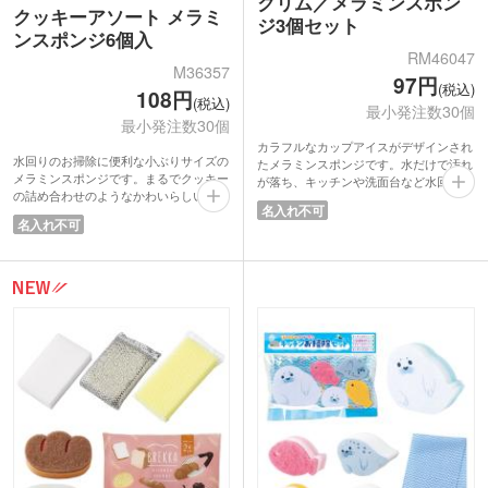
クリム／メラミンスポン
クッキーアソート メラミ
ジ3個セット
ンスポンジ6個入
RM46047
M36357
97円
(税込)
108円
(税込)
最小発注数30個
最小発注数30個
カラフルなカップアイスがデザインされ
水回りのお掃除に便利な小ぶりサイズの
たメラミンスポンジです。水だけで汚れ
メラミンスポンジです。まるでクッキー
が落ち、キッチンや洗面台など水回りの
の詰め合わせのようなかわいらしいデザ
お掃除に大活躍！洗剤不要なのでエコに
名入れ不可
インパッケージ入りで、見た目も楽しい
も繋がります。
名入れ不可
アイテム。6個セットで毎日のお掃除に
お掃除用スポンジはいくらあっても困ら
大活躍します。キッチングッズは使い勝
ない人気のノベルティです。可愛いビジ
手が良く実用的なので、もらって嬉しい
ュアルならもらった時の嬉しさは倍増で
プチギフトです。住宅展示場の来場特典
すよ。
やショッピングモールでのイベント配布
など、幅広いシーンで活躍します！