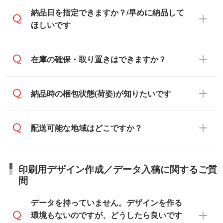
ておらず、通常はPDFデータをメール添付
また、卒業・卒園記念品で対策委員会や個
・印刷する場合(500個程度)
納品日を指定できますか？/早めに納品して
でお送りします。
人様からご注文いただく場合でも、お支払
ご入金、イメージ画像の校了から約2週間
ほしいです
原本の郵送をご希望の場合は、担当スタッ
い元が学校や幼稚園・保育園であれば、同
～2週間半でご納品いたします。
フまたは注文フォームの『ご注文に関する
様の条件でご対応できる場合がございま
備考欄』よりお知らせください。
す。
ご希望の納期がある場合は、お問い合わ
在庫の確保・取り置きはできますか？
・商品のみ注文する場合(サンプル購入を含
ご希望の際は担当スタッフまでお気軽にご
せ・お見積もり・ご注文時にその旨をお知
む)
相談ください。
らせください。
ご入金確認後、1～2営業日で出荷いたし
ご入金確認後に在庫を確保し、注文確定の
納品時の梱包状態(荷姿)が知りたいです
在庫状況や印刷スケジュールを確認のう
ます。
ご連絡を致します。ご入金いただくまで在
え、対応が可能かご案内いたします。
庫の確保はできかねますので予めご了承く
また、お急ぎで印刷をご希望の場合は、最
納期は商品や数量、印刷方法、ご納品場
商品によって異なります。各ページにある
配送可能な地域はどこですか？
ださい。
短5営業日で出荷可能な商品もご用意してお
所、在庫の有無によって異なります。正確
商品詳細の荷姿欄をご確認ください。
ります。>>
対象商品はこちら
な日程はスタッフまでお問い合わせくださ
【箱入り】 商品がひとつずつ箱に入って
※最短出荷日は商品によって異なります。各
い。
日本全国へお届けが可能です。なお、海外
います。(白箱、化粧箱、ブリスターパック
印刷用デザイン作成／データ入稿に関するご質
商品ページにてご確認ください
への直接納品は行っておりませんので予め
など)
問
また、商品ページ内の「出荷までのスケジ
ご了承ください。
【袋入り】 商品がひとつずつ袋に入って
ュール」に注文予定日をご入力いただく
います。(透明袋、デザイン袋など)
データを持っていません。デザインを作る
と、おおよその締切日や出荷目安をご確認
【個包装なし】 個包装がされていない状
環境もないのですが、どうしたら良いです