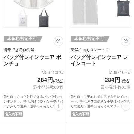
携帯できる雨対策
突然の雨もスマートに
バッグ付レインウェア ポ
バッグ付レインウェア レ
ンチョ
インコート
M36710PC
M36710RC
284円
284円
(税込)
(税込)
最小発注数80個
最小発注数80個
急な雨にさっと対応できるバッグ付レイ
急な雨にも安心して対応できるレインコ
ンポンチョ。持ち運びに便利な手提げバ
ート。持ち運びに便利な手提げバッグ入
ッグ入りで通勤・通学はもちろんアウト
りで通勤・通学はもちろんアウトドアや
ドアや野外フェス、スポーツ観戦など幅
野外フェス、スポーツ観戦などさまざま
名入れ不可
名入れ不可
広いシーンで活躍します。
なシーンで活躍します。
カラーは使いやすいホワイトとチャコー
カラーは使いやすいホワイトとチャコー
ルグレーの2色取混ぜ。身長160～
ルグレーの2色取混ぜ。身長160～
175cm、胸囲80～120cmに対応したゆっ
175cm、胸囲80～120cmに対応し、ゆっ