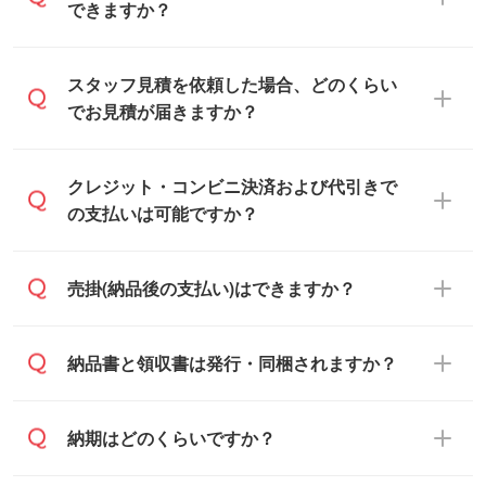
できますか？
可能です。見積・注文フォームにて『ゲス
スタッフ見積を依頼した場合、どのくらい
トのまま進む』ボタンからお進みのうえ、
でお見積が届きますか？
ご依頼ください。
通常、翌営業日までにお送りしておりま
クレジット・コンビニ決済および代引きで
す。混雑状況によっては、お時間をいただ
の支払いは可能ですか？
くこともございます。予めご了承くださ
い。土日祝日にご依頼いただいた場合は、
銀行振込のみのご対応となります。
売掛(納品後の支払い)はできますか？
翌営業日以降のご連絡となります。
基本的には先入金をお願いしております
納品書と領収書は発行・同梱されますか？
が、自治体・行政機関・学校・病院・上場
企業様 などの場合は、月末締め翌月末払い
納品書・領収書は ご依頼をいただいた場合
納期はどのくらいですか？
に対応可能です。
のみ発行しております。商品への同梱はし