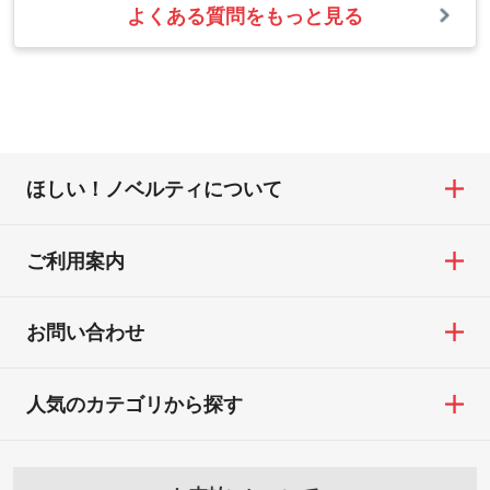
また、お選びいただいた印刷色が本体色に
よくある質問をもっと見る
お問い合わせフォームをご利用ください。1
【返品・交換の対象】
合わない場合や仕上がりに影響しそうな場
・1色印刷でグラデーションや濃淡を表現し
営業日以内に担当スタッフよりメールにて
・お届け時に商品が損傷・故障している場
合は、スタッフから別の色をご案内するこ
たい
ご連絡いたします。
合
ともございます。
網点という技法で濃淡を表現することがで
お急ぎの場合はお電話でのご質問も受け付
・ご注文と異なる商品が届いた場合
きます。濃淡の差が分かるデータに調整い
けております。下記電話番号までお問い合
・印刷不良があった場合
たします。→
詳しく見る
わせください。
※印刷不良は原則として“再印刷”でご対応さ
ほしい！ノベルティについて
せていただいております。
・コーポレートカラーを使って印刷したい
TEL：0422-29-9911 営業時間10:00～
※詳しくは「
商品の良品基準について
」をご
／印刷色にこだわりがある
18:00(土日祝日除く)
覧ください。
DIC・PANTONEなどのカラーチップの指定
ご利用案内
お問い合わせフォームはこちら
や、現物支給による色指定も承っておりま
【返品・交換ができない場合】
す。→
詳しく見る
・お客様の元で商品を加工された場合、ま
お問い合わせ
たは商品が破損した場合
・背景がある画像からキャラクター部分だ
・商品到着後7日以上経過している場合
けを使いたいです
人気のカテゴリから探す
・お客様のご都合による返品・交換依頼(商
シンプルな背景のデータや、使いたいキャ
品・色・数量などの注文間違い等)
ラクター部分の輪郭がはっきりしているデ
ータは切り抜き処理が可能です。→
詳しく