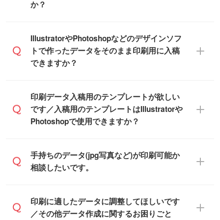
いただけます。
態で納品します。
か？
商品在庫や印刷ラインを確保するために
※化粧箱から白箱への入れ替えや、オリジナ
も、商品が決まりましたらお早めのご発注
ル箱の作成は原則承っておりません。
をお願いいたします。
無料の「
デザインシミュレーター
」を使え
IllustratorやPhotoshopなどのデザインソフ
ば、PCやスマホから簡単にデザインを作成
トで作ったデータをそのまま印刷用に入稿
※土日祝日を除く営業日換算です。
できます。スタンプやテンプレートも豊富
できますか？
※沖縄・離島は追加日数がかかります。
なので、デザインソフトがなくても安心で
す。
IllustratorやPhotoshop、CLIP STUDIOなどの
印刷データ入稿用のテンプレートが欲しい
デザインソフトでこだわりのデザインを作
です／入稿用のテンプレートはIllustratorや
また、「
データ作成サービス
」もご利用い
成したい方は、
完全データ入稿
がおすすめ
Photoshopで使用できますか？
ただけます。ご希望の文言・書体・印刷色
です。
をお知らせいただければ、弊社にて無料で
「.ai」形式または「.psd」形式で保存し、
デザインデータを1点作成いたします。
一部商品は入稿用テンプレートのご用意が
手持ちのデータ(jpg写真など)が印刷可能か
お見積・ご注文フォームにアップロードし
あります。各商品ページの『印刷方法・テ
相談したいです。
てご入稿ください。
ンプレート』からダウンロードをお願いい
たします。
ご入稿後は経験豊富なスタッフがデータに
印刷に適したデータ・解像度かどうか、担
印刷に適したデータに調整してほしいです
入稿用のテンプレートはPDF形式ですが、
不備がないかチェックし、お客様と確認し
当スタッフが事前に確認いたします。
／その他データ作成に関するお困りごと
IllustratorやPhotoshopで開いてご利用いた
てから印刷に進みますので、ご安心くださ