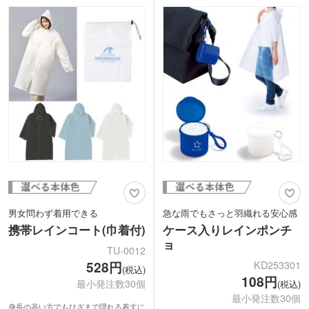
たりサイズです。首元と手元はスナップ
たり着られるサイズ感です。着脱しやす
ボタン式で着脱も簡単。フードには紐付
いスナップボタン式でフードには調節可
きで風のある日も快適に使えます。
能な紐付き。突然の雨にもスマートに備
えられる一着です。
男女問わず着用できる
急な雨でもさっと羽織れる安心感
携帯レインコート(巾着付)
ケース入りレインポンチ
ョ
TU-0012
KD253301
528円
(税込)
108円
最小発注数30個
(税込)
最小発注数30個
身長の高い方でもひざまで隠れる着丈に