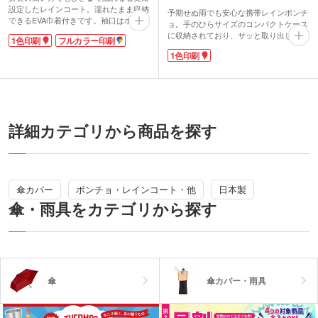
設定したレインコート。濡れたまま収納
予期せぬ雨でも安心な携帯レインポンチ
できるEVA巾着付きです。袖口はボタン
ョ。手のひらサイズのコンパクトケース
で留めると細くなり、雨の侵入を防ぎや
に収納されており、サッと取り出してす
1色印刷
フルカラー印刷
すい仕様。男女問わず着用いただけるシ
ぐに羽織れます。ケースは便利なカラビ
ンプル型で、どんな場面でも配りやすい
1色印刷
ナ付きで、リュックやバッグに取り付け
ノベルティです。
て持ち運び可能。アウトドアやキャン
EVA巾着は1色またはフルカラー印刷が
プ、山登り、スポーツ観戦など、さまざ
可能です。ロゴやマークを入れて、スポ
まなシーンで活躍します。備えておけ
ーツ観戦やイベントグッズ制作にいかが
ば、突然の天候変化にもスマートに対応
でしょうか。
できる便利なアイテムです。
ケースの天面か側面に1色印刷が可能。
詳細カテゴリから商品を探す
ロゴを印刷してスポーツイベントのノベ
ルティや、キャンプ場のオリジナルグッ
ズにいかがでしょうか。
傘カバー
ポンチョ・レインコート・他
日本製
傘・雨具をカテゴリから探す
傘
傘カバー・雨具