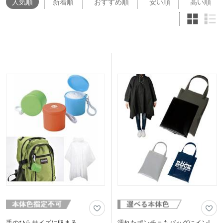
人気
順
新着順
おすすめ順
安い順
高い順
手のひらサイズに収まる
濡れたポンチョもバッグにイン!