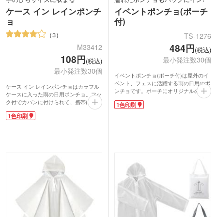
ケース イン レインポンチ
イベントポンチョ(ポーチ
ョ
付)
3
TS-1276
484円
M33412
(税込)
108円
最小発注数30個
(税込)
最小発注数30個
イベントポンチョ(ポーチ付)は屋外のイ
ベント、フェスに活躍する雨の日用のポ
ケース イン レインポンチョはカラフル
ンチョです。ポーチにオリジナルの名入
ケースに入った雨の日用ポンチョ。フッ
れ印刷ができます。
ク付でカバンに付けられて、携帯に便利
1色印刷
首元は着脱しやすいスナップボタン付。
です。ケースの天面に名入れロゴ印刷が
フードに紐が付いているので、雨が強く
1色印刷
できるので、イベントでのノベルティ配
なった時にすぼませて顔にかかる水滴を
布や遊園地などの来園記念品などに。屋
軽減できます。
外イベントなどで大活躍です。
アウトドア以外でも仕様できる落ち着い
やわらかで薄手。被るタイプの白いポン
たデザインで、ボタンと紐の白いコント
チョです。ケースのお色はオレンジ・グ
ラストがおしゃれ。雨をふせぐPEVA素
リーン・ブルーの3色取混ぜでお届けし
材です。
ます。