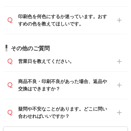
データはお見積・ご注文・
お問い合わせフ
だけます。詳しい手順は「
入稿テンプレー
い。
ォーム
へ添付いただくか、担当スタッフ宛
トの使い方
」をご確認ください。
データ作成でお困りの際には、担当スタッ
印刷色を何色にするか迷っています。おす
にメールでお送りください。
フがサポートいたしますのでお気軽にご相
すめの色を教えてほしいです。
仕上がりに影響しそうな点もチェックいた
談ください。
しますので、データのご相談だけでもお気
お問い合わせフォーム
や、見積/注文フォー
軽にお問い合わせください。
お見積・ご注文・
お問い合わせフォーム
か
ムから添付してお送りください。
その他のご質問
らご相談いただきますと、担当スタッフが
なお、印刷用データの作り方に関する詳細
お客様のご希望や商品の本体色を確認し、
・解像度の低いデータをトレース/調整して
営業日を教えてください。
は、「
完全データ入稿
」をご参照くださ
印刷色をご提案させていただきます。
ほしい
い。
本体色がブラック、ネイビーなど濃色の場
解像度の低い画像や、手書きのイラスト、
合は白色か淡い色の印刷色をおすすめして
営業日は平日の10:00～18:00で、土日祝日
商品不良・印刷不良があった場合、返品や
写真などを、印刷に適したベクターデータ
おります。
はお休みとなります。注文・見積・お問い
交換はできますか？
に変換します。→
詳しく見る
本体色がナチュラルなど淡色の場合、印刷
合わせは、土日祝日でもお送りいただけれ
をくっきりと目立たせたいときは濃い印刷
ば、出社後速やかに対応いたします。
・フルカラーデータを1色に変換してほしい
お手数をお掛けいたしますが、至急担当ス
疑問や不安なことがあります。どこに問い
色が、柔らかい雰囲気にしたいときは淡い
シルク印刷、レーザー彫刻など印刷方法に
タッフまでご連絡ください。商品の状況を
合わせればいいですか？
印刷色が映えます。
あわせて、フルカラーのデータを1色になお
確認し、改めてご案内いたします。
します。→
詳しく見る