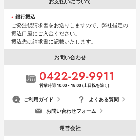
お支払いについて
見る
銀行振込
・持っているデータの背景が足りない／塗
ご発注後請求書をお送りしますので、弊社指定の
り足しの作り方が分からない
振込口座にご入金ください。
印刷したいデータが印刷範囲よりも小さい
振込先は請求書に記載いたします。
場合、シンプルな色・柄の背景であれば拡
張が可能です。→
詳しく見る
お問い合わせ
・デザインにQRコードを入れたい／QRコ
0422-29-9911
ードを生成してほしい
URLをご指定いただければ、QRコードを生
営業時間 10:00～18:00 (土日祝を除く)
成いたします。配置のご相談にも応じてい
ます。→
詳しく見る
ご利用ガイド
よくある質問
お問い合わせフォーム
運営会社