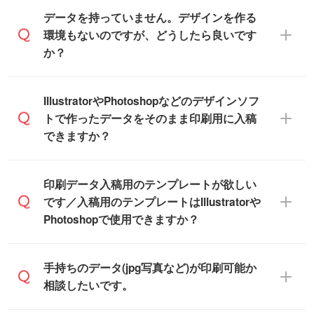
ュール」に注文予定日をご入力いただく
います。(透明袋、デザイン袋など)
データを持っていません。デザインを作る
と、おおよその締切日や出荷目安をご確認
【個包装なし】 個包装がされていない状
環境もないのですが、どうしたら良いです
いただけます。
態で納品します。
か？
商品在庫や印刷ラインを確保するために
※化粧箱から白箱への入れ替えや、オリジナ
も、商品が決まりましたらお早めのご発注
ル箱の作成は原則承っておりません。
をお願いいたします。
無料の「
デザインシミュレーター
」を使え
IllustratorやPhotoshopなどのデザインソフ
ば、PCやスマホから簡単にデザインを作成
トで作ったデータをそのまま印刷用に入稿
※土日祝日を除く営業日換算です。
できます。スタンプやテンプレートも豊富
できますか？
※沖縄・離島は追加日数がかかります。
なので、デザインソフトがなくても安心で
す。
IllustratorやPhotoshop、CLIP STUDIOなどの
印刷データ入稿用のテンプレートが欲しい
デザインソフトでこだわりのデザインを作
です／入稿用のテンプレートはIllustratorや
また、「
データ作成サービス
」もご利用い
成したい方は、
完全データ入稿
がおすすめ
Photoshopで使用できますか？
ただけます。ご希望の文言・書体・印刷色
です。
をお知らせいただければ、弊社にて無料で
「.ai」形式または「.psd」形式で保存し、
デザインデータを1点作成いたします。
一部商品は入稿用テンプレートのご用意が
手持ちのデータ(jpg写真など)が印刷可能か
お見積・ご注文フォームにアップロードし
あります。各商品ページの『印刷方法・テ
相談したいです。
てご入稿ください。
ンプレート』からダウンロードをお願いい