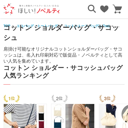
コットン ショルダーバッグ・サコッ
TOP
エコバッグ・トートバッグ
コットントートバッグ(～7oz)
コット
シュ
肩掛け可能なオリジナルコットンショルダーバッグ・サコ
ッシュは、名入れ印刷対応で販促品・ノベルティとして高
い人気を集めています。
コットン ショルダー・サコッシュバッグ
人気ランキング
1
2
3