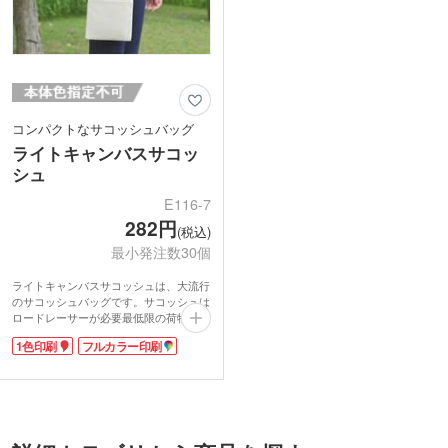
コンパクトなサコッシュバッグ
ライトキャンバスサコッ
シュ
E116-7
282円
(税込)
最小発注数30個
ライトキャンバスサコッシュは、大流行
のサコッシュバッグです。サコッシュは
ロードレーサーが必要最低限の荷物の受
け渡しをするためのバッグとして生まれ
1色印刷
フルカラー印刷
ました。今ではコンパクトで荷物が出し
入れしやすいデザインが好まれ、ファッ
ションとして広まりました。財布とスマ
ホだけを入れて近所への買い物や、チケ
ットとスマホだけを持ってライヴへと、
身軽なお出掛けにおススメです。
程よい厚みのライトキャンバス生地に、