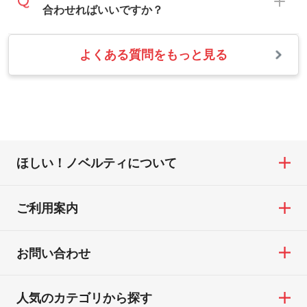
タッフまでご連絡ください。商品の状況を
合わせればいいですか？
印刷色が映えます。
あわせて、フルカラーのデータを1色になお
確認し、改めてご案内いたします。
します。→
詳しく見る
また、お選びいただいた印刷色が本体色に
よくある質問をもっと見る
お問い合わせフォームをご利用ください。1
【返品・交換の対象】
合わない場合や仕上がりに影響しそうな場
・1色印刷でグラデーションや濃淡を表現し
営業日以内に担当スタッフよりメールにて
・お届け時に商品が損傷・故障している場
合は、スタッフから別の色をご案内するこ
たい
ご連絡いたします。
合
ともございます。
網点という技法で濃淡を表現することがで
お急ぎの場合はお電話でのご質問も受け付
・ご注文と異なる商品が届いた場合
きます。濃淡の差が分かるデータに調整い
けております。下記電話番号までお問い合
・印刷不良があった場合
たします。→
詳しく見る
わせください。
※印刷不良は原則として“再印刷”でご対応さ
ほしい！ノベルティについて
せていただいております。
・コーポレートカラーを使って印刷したい
TEL：0422-29-9911 営業時間10:00～
※詳しくは「
商品の良品基準について
」をご
／印刷色にこだわりがある
18:00(土日祝日除く)
覧ください。
DIC・PANTONEなどのカラーチップの指定
ご利用案内
お問い合わせフォームはこちら
や、現物支給による色指定も承っておりま
【返品・交換ができない場合】
す。→
詳しく見る
・お客様の元で商品を加工された場合、ま
お問い合わせ
たは商品が破損した場合
・背景がある画像からキャラクター部分だ
・商品到着後7日以上経過している場合
けを使いたいです
人気のカテゴリから探す
・お客様のご都合による返品・交換依頼(商
シンプルな背景のデータや、使いたいキャ