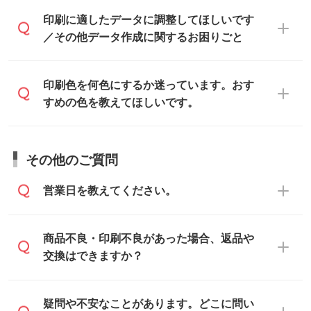
たします。
ご入稿後は経験豊富なスタッフがデータに
印刷に適したデータ・解像度かどうか、担
印刷に適したデータに調整してほしいです
入稿用のテンプレートはPDF形式ですが、
不備がないかチェックし、お客様と確認し
当スタッフが事前に確認いたします。
／その他データ作成に関するお困りごと
IllustratorやPhotoshopで開いてご利用いた
てから印刷に進みますので、ご安心くださ
データはお見積・ご注文・
お問い合わせフ
だけます。詳しい手順は「
入稿テンプレー
い。
ォーム
へ添付いただくか、担当スタッフ宛
トの使い方
」をご確認ください。
データ作成でお困りの際には、担当スタッ
印刷色を何色にするか迷っています。おす
にメールでお送りください。
フがサポートいたしますのでお気軽にご相
すめの色を教えてほしいです。
仕上がりに影響しそうな点もチェックいた
談ください。
しますので、データのご相談だけでもお気
お問い合わせフォーム
や、見積/注文フォー
軽にお問い合わせください。
お見積・ご注文・
お問い合わせフォーム
か
ムから添付してお送りください。
その他のご質問
らご相談いただきますと、担当スタッフが
なお、印刷用データの作り方に関する詳細
お客様のご希望や商品の本体色を確認し、
・解像度の低いデータをトレース/調整して
営業日を教えてください。
は、「
完全データ入稿
」をご参照くださ
印刷色をご提案させていただきます。
ほしい
い。
本体色がブラック、ネイビーなど濃色の場
解像度の低い画像や、手書きのイラスト、
合は白色か淡い色の印刷色をおすすめして
営業日は平日の10:00～18:00で、土日祝日
商品不良・印刷不良があった場合、返品や
写真などを、印刷に適したベクターデータ
おります。
はお休みとなります。注文・見積・お問い
交換はできますか？
に変換します。→
詳しく見る
本体色がナチュラルなど淡色の場合、印刷
合わせは、土日祝日でもお送りいただけれ
をくっきりと目立たせたいときは濃い印刷
ば、出社後速やかに対応いたします。
・フルカラーデータを1色に変換してほしい
お手数をお掛けいたしますが、至急担当ス
疑問や不安なことがあります。どこに問い
色が、柔らかい雰囲気にしたいときは淡い
シルク印刷、レーザー彫刻など印刷方法に