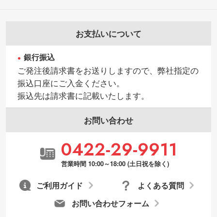
品・色・数量などの注文間違い等)
ラクター部分の輪郭がはっきりしているデ
ータは切り抜き処理が可能です。→
詳しく
お支払いについて
見る
銀行振込
・持っているデータの背景が足りない／塗
ご発注後請求書をお送りしますので、弊社指定の
り足しの作り方が分からない
振込口座にご入金ください。
印刷したいデータが印刷範囲よりも小さい
振込先は請求書に記載いたします。
場合、シンプルな色・柄の背景であれば拡
張が可能です。→
詳しく見る
お問い合わせ
・デザインにQRコードを入れたい／QRコ
0422-29-9911
ードを生成してほしい
URLをご指定いただければ、QRコードを生
営業時間 10:00～18:00 (土日祝を除く)
成いたします。配置のご相談にも応じてい
ます。→
詳しく見る
ご利用ガイド
よくある質問
お問い合わせフォーム