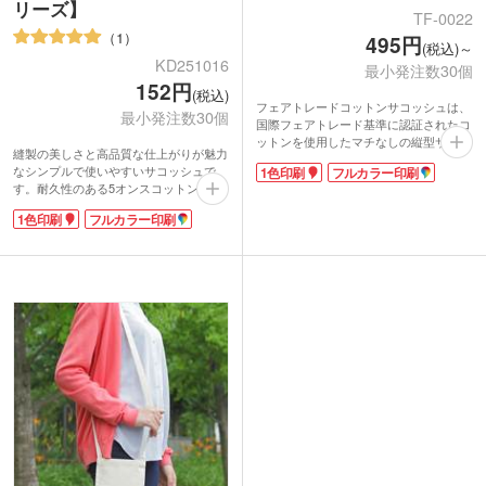
リーズ】
TF-0022
1
495円
(税込)～
KD251016
最小発注数30個
152円
(税込)
フェアトレードコットンサコッシュは、
最小発注数30個
国際フェアトレード基準に認証されたコ
ットンを使用したマチなしの縦型サコッ
縫製の美しさと高品質な仕上がりが魅力
シュ。薄手のシーチング生地ながらも、
なシンプルで使いやすいサコッシュで
1色印刷
フルカラー印刷
縫製がしっかりしています。スマホやお
す。耐久性のある5オンスコットン素材
財布を入れて、近所へのお散歩やお買い
を使用し、軽量ながら丈夫な仕上がり。
物で使うのに便利なサイズ感。ベーシッ
1色印刷
フルカラー印刷
オープンポケット付きで、小物の仕分け
クな色味からおしゃれなニュアンスカラ
や取り出しがしやすく実用性も抜群で
ーまで取り揃えています。
す。フラットなデザインで持ち運びしや
名入れは1色、フルカラーで印刷できま
すく、普段使いや旅行のサブバッグにも
す。エコグッズとしての付加価値を求め
最適。ショルダー紐は結んで長さ調節が
ている方、SDGsに向けたノベルティを
できます。
お探しの方にぴったりな商品です。ショ
1色かフルカラー印刷の名入れが可能。
ップの購入特典やイベント物販にいかが
野外フェスのノベルティや販促品にもお
でしょうか。
すすめです。