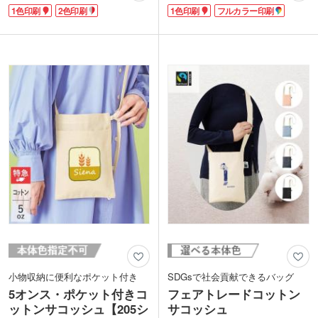
うに結ぶと台形バッグ、バッグの外側で
気の形状で、オリジナルの1色印刷・フ
1色印刷
2色印刷
1色印刷
フルカラー印刷
リボン結びをするとキュートなリボンバ
ルカラー印刷ができます。
ッグ、紐を先端だけ結べばショルダーバ
手持ちがついたデザインバッグは、普通
ッグになります。
のコットンバッグでは物足りないおしゃ
生地は農薬を使用せず栽培したオーガニ
れ感度の高い人たちに人気があります。
ックコットンを使用。厚みは約5オンス
最近ブームのラフなスタイルにぴったり
で柔らかな生地感です。リボンが可愛い
な、こなれたフォルムのオリジナルバッ
アクセントになるのでおしゃれ要素を取
グが製作できますよ。生地はやや薄手の
り入れつつ、SDGs活動の取り組みアピ
シーチング地です。
ールが可能です。アパレルやサロン系の
グッズ制作にいかがでしょうか。
小物収納に便利なポケット付き
SDGsで社会貢献できるバッグ
5オンス・ポケット付きコ
フェアトレードコットン
ットンサコッシュ【205シ
サコッシュ