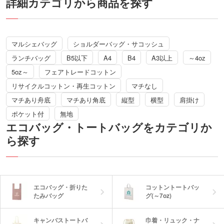
詳細カテゴリから商品を探す
便利な外ポケットが1つついて使い勝手
もバッチリ。一味違ったバッグのノベル
ティを作りたい時にオススメです。
動画提供 : ノベルティ・販促エコバッグ
マルシェバッグ
ショルダーバッグ・サコッシュ
チャンネル
ランチバッグ
B5以下
A4
B4
A3以上
～4oz
5oz～
フェアトレードコットン
リサイクルコットン・再生コットン
マチなし
マチあり舟底
マチあり角底
縦型
横型
肩掛け
ポケット付
無地
エコバッグ・トートバッグをカテゴリか
ら探す
エコバッグ・折りた
コットントートバッ
たみバッグ
グ(～7oz)
キャンバストートバ
巾着・リュック・ナ