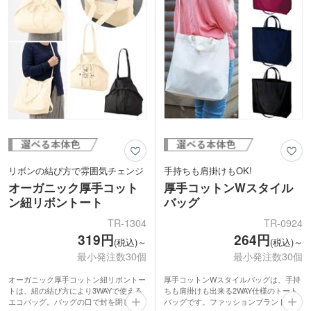
ます。印刷範囲が大きいので、SP効果
もバッチリ。低価格なので、予算を抑え
ながらトレンド感のあるノベルティが作
れます。
リボンの結び方で雰囲気チェンジ
手持ちも肩掛けもOK!
オーガニック厚手コット
厚手コットンWスタイル
ン紐リボントート
バッグ
TR-1304
TR-0924
319円
264円
(税込)～
(税込)～
最小発注数30個
最小発注数30個
オーガニック厚手コットン紐リボントー
厚手コットンWスタイルバッグは、手持
トは、紐の結び方により3WAYで使える
ちも肩掛けも出来る2WAY仕様のトート
エコバッグ。バッグの口で封を閉じるよ
バッグです。ファッションブランドで人