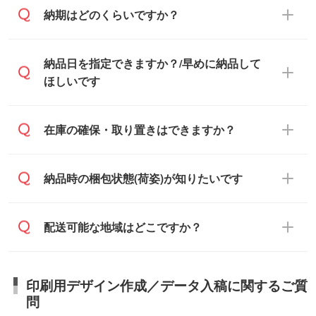
企業様 などの場合は、月末締め翌月末払い
納品書・領収書は ご依頼をいただいた場合
納期はどのくらいですか？
に対応可能です。
のみ発行しております。商品への同梱はし
ておらず、通常はPDFデータをメール添付
また、卒業・卒園記念品で対策委員会や個
・印刷する場合(500個程度)
納品日を指定できますか？/早めに納品して
でお送りします。
人様からご注文いただく場合でも、お支払
ご入金、イメージ画像の校了から約2週間
ほしいです
原本の郵送をご希望の場合は、担当スタッ
い元が学校や幼稚園・保育園であれば、同
～2週間半でご納品いたします。
フまたは注文フォームの『ご注文に関する
様の条件でご対応できる場合がございま
備考欄』よりお知らせください。
す。
ご希望の納期がある場合は、お問い合わ
在庫の確保・取り置きはできますか？
・商品のみ注文する場合(サンプル購入を含
ご希望の際は担当スタッフまでお気軽にご
せ・お見積もり・ご注文時にその旨をお知
む)
相談ください。
らせください。
ご入金確認後、1～2営業日で出荷いたし
ご入金確認後に在庫を確保し、注文確定の
納品時の梱包状態(荷姿)が知りたいです
在庫状況や印刷スケジュールを確認のう
ます。
ご連絡を致します。ご入金いただくまで在
え、対応が可能かご案内いたします。
庫の確保はできかねますので予めご了承く
また、お急ぎで印刷をご希望の場合は、最
納期は商品や数量、印刷方法、ご納品場
商品によって異なります。各ページにある
配送可能な地域はどこですか？
ださい。
短5営業日で出荷可能な商品もご用意してお
所、在庫の有無によって異なります。正確
商品詳細の荷姿欄をご確認ください。
ります。>>
対象商品はこちら
な日程はスタッフまでお問い合わせくださ
【箱入り】 商品がひとつずつ箱に入って
※最短出荷日は商品によって異なります。各
い。
日本全国へお届けが可能です。なお、海外
います。(白箱、化粧箱、ブリスターパック
印刷用デザイン作成／データ入稿に関するご質
商品ページにてご確認ください
への直接納品は行っておりませんので予め
など)
問
また、商品ページ内の「出荷までのスケジ
ご了承ください。
【袋入り】 商品がひとつずつ袋に入って