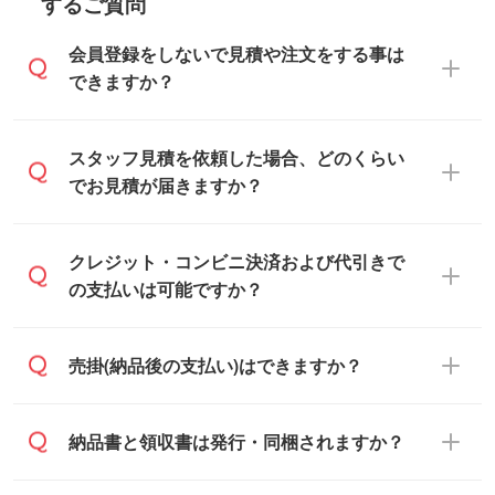
するご質問
会員登録をしないで見積や注文をする事は
できますか？
可能です。見積・注文フォームにて『ゲス
スタッフ見積を依頼した場合、どのくらい
トのまま進む』ボタンからお進みのうえ、
でお見積が届きますか？
ご依頼ください。
通常、翌営業日までにお送りしておりま
クレジット・コンビニ決済および代引きで
す。混雑状況によっては、お時間をいただ
の支払いは可能ですか？
くこともございます。予めご了承くださ
い。土日祝日にご依頼いただいた場合は、
銀行振込のみのご対応となります。
売掛(納品後の支払い)はできますか？
翌営業日以降のご連絡となります。
基本的には先入金をお願いしております
納品書と領収書は発行・同梱されますか？
が、自治体・行政機関・学校・病院・上場