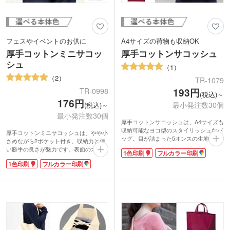
フェスやイベントのお供に
A4サイズの荷物も収納OK
厚手コットンミニサコッ
厚手コットンサコッシュ
シュ
1
2
TR-1079
TR-0998
193円
(税込)～
176円
最小発注数30個
(税込)～
最小発注数30個
厚手コットンサコッシュは、A4サイズも
収納可能なヨコ型のスタイリッシュなバ
厚手コットンミニサコッシュは、やや小
ッグ。目が詰まった5オンスの生地を使
さめながら2ポケット付き。収納力と使
用しているので、軽量でやわらかさを残
い勝手の良さが魅力です。表面のオープ
1色印刷
フルカラー印刷
しつつ中身が透けにくい仕上がりになっ
ンポケットと裏面のかぶせポケットがあ
ています。名入れがよく映えるシンプル
1色印刷
フルカラー印刷
るので、用途によって使い分けできま
なデザインで、資料が多くなりがちな展
す。フェスやお祭りなどのイベントの携
示会やオープンキャンパスのノベルティ
帯に最適。
にピッタリです。
もはや定番となりつつあるサコッシュ。
カラーはナチュラル、ネイビー、ブラッ
「少し小さなサコッシュ」は「スコッシ
ク、ワインレッドの4色をご用意。お好
ュバッグ」とも呼ばれ、新たなジャンル
きな色を選べます。リーズナブルなお値
になりそうです。
段なので、ワークショップの素材として
1色やフルカラーでの名入れ印刷ができ
も無地のご購入もおすすめです。