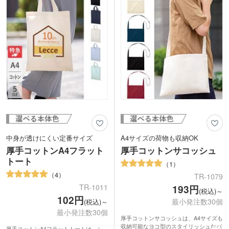
たエコマーク製品。人にも環境にもやさ
しいバッグです。
中身が透けにくい定番サイズ
A4サイズの荷物も収納OK
厚手コットンA4フラット
厚手コットンサコッシュ
トート
1
4
TR-1079
TR-1011
193円
(税込)～
102円
最小発注数30個
(税込)～
最小発注数30個
厚手コットンサコッシュは、A4サイズも
収納可能なヨコ型のスタイリッシュなバ
厚手コットンA4フラットトートは、シ