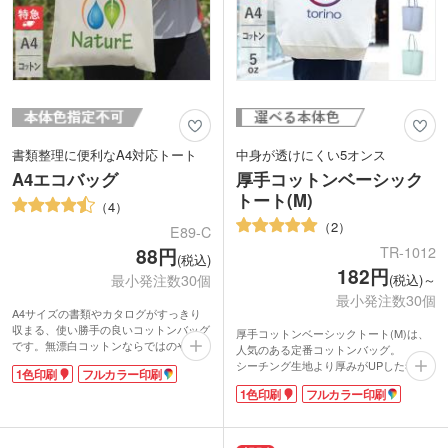
書類整理に便利なA4対応トート
中身が透けにくい5オンス
A4エコバッグ
厚手コットンベーシック
トート(M)
4
2
E89-C
TR-1012
88円
(税込)
182円
最小発注数30個
(税込)～
最小発注数30個
A4サイズの書類やカタログがすっきり
収まる、使い勝手の良いコットンバッグ
厚手コットンベーシックトート(M)は、
です。無漂白コットンならではのやさし
人気のある定番コットンバッグ。
いナチュラルな風合いが魅力で、手持ち
シーチング生地より厚みがUPした5オン
1色印刷
フルカラー印刷
しやすい短めの持ち手はサブバッグとし
スの厚手コットントートが登場しまし
ても活躍します。
1色印刷
フルカラー印刷
た!
名入れは1色印刷からフルカラーまで対
A4サイズが入るマチ付きのタイプは中に
応しており、オリジナルバッグの制作が
物を入れやすく、説明会の資料やカタロ
可能です。広めの名入れスペースに企業
グを入れたりライブ物販で使用したり、