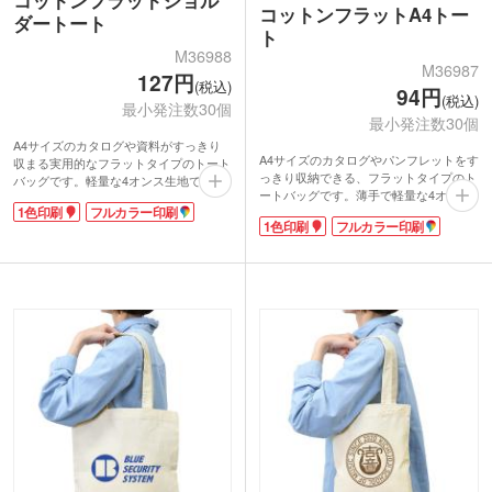
コットンフラットA4トー
ダートート
ト
M36988
M36987
127円
(税込)
94円
(税込)
最小発注数30個
最小発注数30個
A4サイズのカタログや資料がすっきり
A4サイズのカタログやパンフレットをす
収まる実用的なフラットタイプのトート
っきり収納できる、フラットタイプのト
バッグです。軽量な4オンス生地で持ち
ートバッグです。薄手で軽量な4オンス
運びやすく日常使いにも最適。長めの持
1色印刷
フルカラー印刷
生地を使用しているため展示会や説明
ち手で肩掛けができるため展示会や説明
1色印刷
フルカラー印刷
会、イベントでの資料配布用バッグとし
会、イベントでの配布用バッグとして活
て活躍します。かさばりにくく持ち運び
躍します。
や保管もしやすいのが魅力です。
広い印刷面を活かし、シルク1色印刷か
1色またはフルカラーで印刷できます。
らインクジェット印刷、DTF転写印刷ま
企業ロゴやイベント名を大きく名入れす
で対応。企業ロゴやオリジナルデザイン
ることで高いPR効果を発揮！販促品や
を鮮やかに表現でき、販促品として幅広
ノベルティ、キャンペーングッズなど幅
いシーンで人気です。
広い用途におすすめのアイテムです。