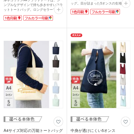
ッグ。目が詰まった5オンスの生地を使
ンプルなデザインで持ち歩きやすいフラ
用しているので、軽量でやわらかさを残
ットトートバッグ。ロングセラーで大人
1色印刷
フルカラー印刷
しつつ中身が透けにくい仕上がりになっ
気のコットンシリーズに、生地の目が詰
ています。名入れがよく映えるシンプル
1色印刷
フルカラー印刷
まった5オンスの厚手コットンが仲間入
なデザインで、資料が多くなりがちな展
りしました!
示会やオープンキャンパスのノベルティ
A4サイズがぴったり入るマチなしタイ
にピッタリです。
プで入れたものが透けにくいので説明会
カラーはナチュラル、ネイビー、ブラッ
での資料配布やライブ物販、エコバッグ
ク、ワインレッドの4色をご用意。お好
など幅広い用途で役立ちます。
きな色を選べます。リーズナブルなお値
名入れは1色・フルカラーで対応してい
段なので、ワークショップの素材として
ます。ロゴやイラストを印刷してオリジ
も無地のご購入もおすすめです。
ナルトートバッグを作成してみてはいか
がでしょうか?
A4サイズ対応の万能トートバッグ
中身が透けにくい5オンス