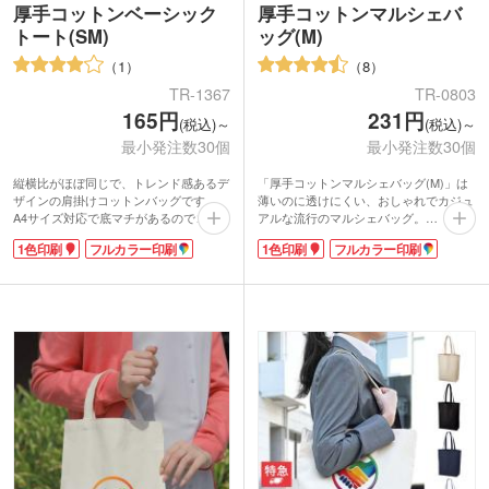
厚手コットンベーシック
厚手コットンマルシェバ
トート(SM)
ッグ(M)
1
8
TR-1367
TR-0803
165円
231円
(税込)～
(税込)～
最小発注数30個
最小発注数30個
縦横比がほぼ同じで、トレンド感あるデ
「厚手コットンマルシェバッグ(M)」は
ザインの肩掛けコットンバッグです。
薄いのに透けにくい、おしゃれでカジュ
A4サイズ対応で底マチがあるのでコン
アルな流行のマルシェバッグ。
パクトなのに収納力があります。約5オ
シーチングよりも生地の目が詰まったし
1色印刷
フルカラー印刷
1色印刷
フルカラー印刷
ンスの生地でかさばりにくいです。資料
なやかな素材。折りたためばコンパクト
の持ち帰りだけでなく、普段使いのサブ
になりますので持ち運びにも便利です。
バッグとしても重宝します。
印刷が可能なので、ショップのオリジナ
1色かフルカラーで大きく印刷できるの
ルロゴなど印刷して、ノベルティにいか
で、宣伝効果の高い販促品の制作にぴっ
かですか?スーパーのレジ袋と同じ形な
たり！企業の展示会やオープンキャンパ
のにロゴを入れただけでオリジナルのお
スで配布するノベルティなどにいかがで
洒落バッグになりますよ。
しょうか。イラストをプリントした同人
グッズにもおすすめです。