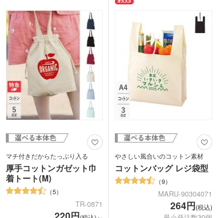
名やロゴ、学校名を入れれば高いPR効
お買い物のエコバッグとしても使えま
果が期待できます。シンプルなデザイン
す。厚手で中身が透けにくく、様々な用
で配布しやすく、幅広いシーンで喜ばれ
途に使いやすいのがうれしいポイント。
るノベルティです。
名入れは1色・フルカラーで対応してい
ます。好きなデザインをプリントすると
動画提供 : ノベルティ・販促エコバッグ
オリジナルバッグが作れます!
チャンネル
マチ付きだからたっぷり入る
やさしい風合いのコットン素材
厚手コットンガゼット巾
コットンバッグ レジ袋型
着トート(M)
9
5
MARU-90304071
TR-0871
264円
(税込)
220円
最小発注数30個
(税込)～