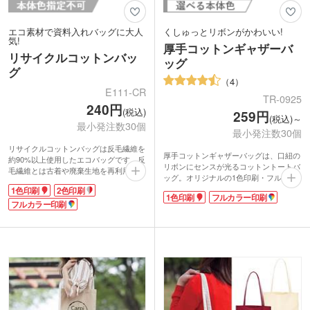
エコ素材で資料入れバッグに大人
くしゅっとリボンがかわいい!
気!
厚手コットンギャザーバ
リサイクルコットンバッ
ッグ
グ
4
E111-CR
TR-0925
240円
(税込)
259円
(税込)～
最小発注数30個
最小発注数30個
リサイクルコットンバッグは反毛繊維を
厚手コットンギャザーバッグは、口紐の
約90%以上使用したエコバッグです。反
リボンにセンスが光るコットントートバ
毛繊維とは古着や廃棄生地を再利用して
ッグ。オリジナルの1色印刷・フルカラ
作られたもの。日本では昔からある方法
ー印刷が可能です。口紐をひっぱると、
1色印刷
2色印刷
で、サステナブルが定着してきた今改め
1色印刷
フルカラー印刷
バッグがくしゅっとしたフォルムになり
て注目されているエコ素材です。
フルカラー印刷
ます。そのまま紐をリボン結びをすれば
サイズはA4サイズが入る大きさ。約
気分が思わず上がるキュートなトートバ
110mmの底マチ付きで厚めのカタログ
ッグに!
やペットボトルも入ります。生地は一般
バッグの生地はやや厚手のシーチング地
的なワイシャツ程度の薄手のシーチング
で、濃いものをいれると透ける程度で
素材で、使わない時はコンパクトに畳ん
す。耐久性は十分ですので、ちょっとし
でおけますよ。環境にやさしいエコバッ
たお出掛けに、通勤・通学のサブバッグ
グは、展示会や説明会の資料入れに大人
に、毎日使える可愛いバッグです。他と
気です!
差のつくオリジナルエコバッグをお探し