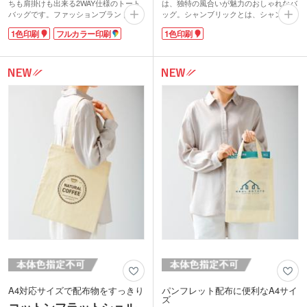
ちも肩掛けも出来る2WAY仕様のトート
は、独特の風合いが魅力のおしゃれなバ
バッグです。ファッションブランドで人
ッグ。シャンブリックとは、シャンブレ
気の形状で、オリジナルの1色印刷・フ
ーとファブリックを組み合わせた造語で
1色印刷
フルカラー印刷
1色印刷
ルカラー印刷ができます。
す。布地を糸として再利用した再生ファ
手持ちがついたデザインバッグは、普通
ブリックを使用しているので、ナチュラ
のコットンバッグでは物足りないおしゃ
ル思考の方におすすめの商品。
れ感度の高い人たちに人気があります。
コットンとは一味違う霜降り調の生地
最近ブームのラフなスタイルにぴったり
は、リネンのような爽やかさと、手触り
な、こなれたフォルムのオリジナルバッ
の良さが魅力。A4がすっぽり入るサイズ
グが製作できますよ。生地はやや薄手の
で、マチもあるので収納力抜群です。会
シーチング地です。
社やブランドのロゴを入れて、おしゃれ
なオリジナルバックを作ってみません
か。
A4対応サイズで配布物をすっきり
パンフレット配布に便利なA4サイ
ズ
コットンフラットショル