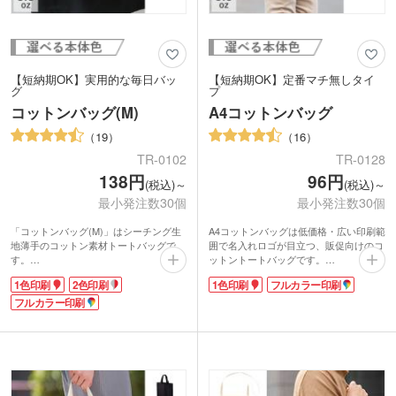
【短納期OK】実用的な毎日バッ
【短納期OK】定番マチ無しタイ
グ
プ
コットンバッグ(M)
A4コットンバッグ
19
16
TR-0102
TR-0128
138円
96円
(税込)～
(税込)～
最小発注数30個
最小発注数30個
「コットンバッグ(M)」はシーチング生
A4コットンバッグは低価格・広い印刷範
地薄手のコットン素材トートバッグで
囲で名入れロゴが目立つ、販促向けのコ
す。
ットントートバッグです。
毎日の生活シーンで出番が多いのは、コ
A4サイズのファイルや商品カタログがき
1色印刷
2色印刷
1色印刷
フルカラー印刷
ットンバッグ(M)のようなシンプルで軽
ちんと収納でき、展示会・セミナーなど
いトートバッグ。たたんでメインバッグ
フルカラー印刷
で配布物を入れるノベルティバッグとし
の中に入れておけば、外出先で荷物が増
ても定番の人気があります。企業名やシ
えたときも大丈夫。活用度の高いアイテ
ョップのロゴを名入れして、オリジナル
ムです。
のバッグを制作しませんか?小ロット30
個から1色印刷とフルカラー印刷が可能
です。
生地はコットン100%、自然素材で作っ