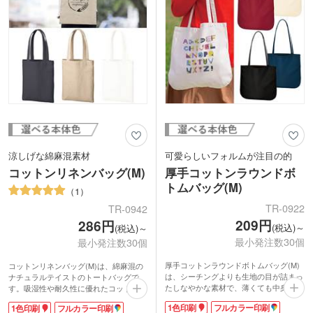
の方におすすめです。
動画提供:ノベルティ・販促エコバッグ
チャンネル
涼しげな綿麻混素材
可愛らしいフォルムが注目の的
コットンリネンバッグ(M)
厚手コットンラウンドボ
トムバッグ(M)
1
TR-0922
TR-0942
209円
286円
(税込)～
(税込)～
最小発注数30個
最小発注数30個
厚手コットンラウンドボトムバッグ(M)
コットンリネンバッグ(M)は、綿麻混の
は、シーチングよりも生地の目が詰まっ
ナチュラルテイストのトートバッグで
たしなやかな素材で、薄くても中身が透
す。吸湿性や耐久性に優れたコットンリ
けにくい5オンス。雑誌が縦にちょうど
ネン生地は、サラサラしていて涼しげな
1色印刷
フルカラー印刷
1色印刷
フルカラー印刷
収まるサイズです。
印象。A4サイズのファイルや商品カタ