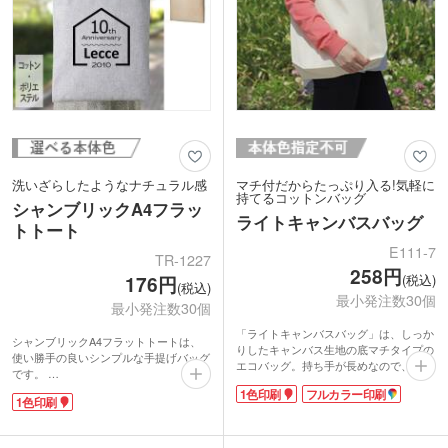
洗いざらしたようなナチュラル感
マチ付だからたっぷり入る!気軽に
持てるコットンバッグ
シャンブリックA4フラッ
ライトキャンバスバッグ
トトート
E111-7
TR-1227
258円
(税込)
176円
(税込)
最小発注数30個
最小発注数30個
「ライトキャンバスバッグ」は、しっか
シャンブリックA4フラットトートは、
りしたキャンバス生地の底マチタイプの
使い勝手の良いシンプルな手提げバッグ
エコバッグ。持ち手が長めなので、肩か
です。
ら掛けることもできます。本体色は、ナ
シャンブリックとは、シャンブレーとフ
1色印刷
フルカラー印刷
チュラルな風合いの生成り色です。
1色印刷
ァブリックを組み合わせた造語。布地を
糸として再利用した再生ファブリックを
動画提供 : ノベルティ・販促エコバッグ
使用しているので、ナチュラル思考の方
チャンネル