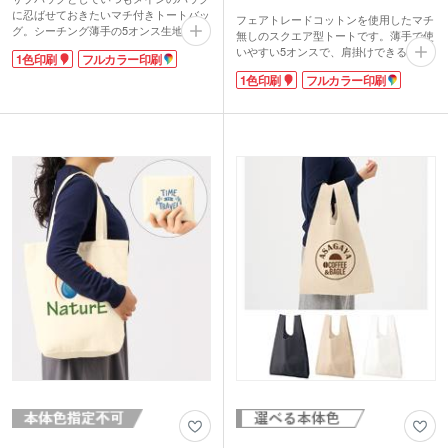
に忍ばせておきたいマチ付きトートバッ
フェアトレードコットンを使用したマチ
グ。シーチング薄手の5オンス生地で畳
無しのスクエア型トートです。薄手で使
みやすく、急に荷物が増えても安心で
いやすい5オンスで、肩掛けできる長め
1色印刷
フルカラー印刷
す。肩掛けできる長めのハンドル。雑誌
のハンドル付き。国際フェアトレード認
なども入れやすい縦型です。
1色印刷
フルカラー印刷
証ラベル付き。1色のシルク印刷かフル
印刷面が広く名入れロゴが映えるので販
カラー印刷が可能。
促効果も期待できます。印刷は1色・フ
フェアトレードとは発展途上国の原料や
ルカラー印刷に対応しています。
製品を適正な価格で購入することで、そ
のような国の人々の生活改善や自立を支
援する活動です。SDGs関連のキャンペ
ーン販促品やフェアトレード関連フード
の案件など素材の特性を生かした案件な
どにご提案いただけます。