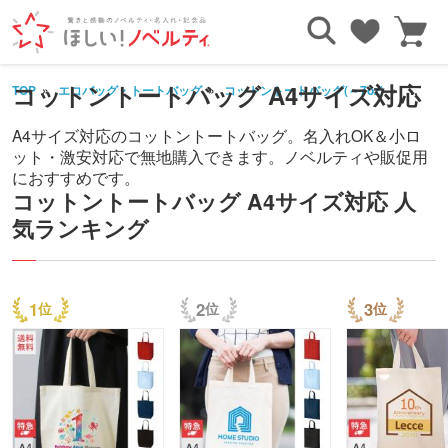
コットントートバッグ A4サイズ対応
TOP
エコバッグ・トートバッグ
コットントートバッグ(～7oz)
A4サ
A4サイズ対応のコットントートバッグ。名入れOK＆小ロ
ット・激安対応で無地購入できます。ノベルティや販促用
におすすめです。
コットントートバッグ A4サイズ対応 人
気ランキング
1
2
3