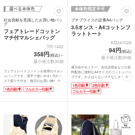
社会貢献を意識したお買い物バッ
プチプライスの定番A4バッグ
グ
3.5オンス・A4コットンフ
フェアトレードコットン
ラットトート
マチ付マルシェバッグ
KD241029
TR-1402
94円
(税込)
358円
(税込)～
最小発注数30個
最小発注数30個
展示会やセミナー、会社説明会などの資
フェアトレードコットンを使用のマルシ
料配布に便利なA4サイズのコットンバッ
ェバッグです。薄手で使いやすい5オン
グです。かさばらないマチなしタイプ。
スで底マチ付き。毎日のお買い物やエコ
折り畳むとコンパクトになるので、バッ
1色印刷
2色印刷
バッグにぴったりです。国際フェアトレ
グの中で邪魔になりにくくサブバッグと
1色印刷
フルカラー印刷
ード認証ラベル付き。1色のシルク印刷
しても活躍します。
フルカラー印刷
かフルカラー印刷が可能です。
1色・2色・フルカラー印刷で名入れがで
フェアトレードとは発展途上国の原料や
きます。コットン特有の自然な色合い
製品を適正な価格で購入することで、そ
は、名入れが馴染みオシャレな仕上がり
のような国の人々の生活改善や自立を支
に。低価格・小ロットでオリジナルバッ
援する活動です。SDGs関連のキャンペ
グの制作が可能です。
ーン販促品やフェアトレード関連フード
の案件など素材の特性を生かした案件な
どにご提案いただけます。