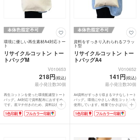
環境に優しい再生素材A4対応トー
資料をすっきり入れられるフラッ
ト
ト型
リサイクルコットン トー
リサイクルコットン トー
トバッグM
トバッグA4
V010653
V010652
218円
141円
(税込)
(税込)
最小発注数30個
最小発注数30個
再生コットンを使った環境配慮型トート
A4資料がすっきり収まるマチなしトート
バッグ。A4対応で資料配布におすすめ
バッグ。環境にやさしい再生コットンを
です。底マチ付きのため、資料以外にサ
使用しています。軽量でかさばりにく
ンプルの配布にも便利です。持ち手は肩
く、イベント会場でも扱いやすい仕様。
1色印刷
フルカラー印刷
1色印刷
フルカラー印刷
掛けしやすい長さ。生地はシーチングで
生地はシーチングで中身がやや透ける程
中身がやや透ける程度の厚みです。展示
度の厚みです。持ち手は肩掛け可能な長
会やセミナー、各種イベントで活躍しま
さで、持ち歩きも安心です。
す。
名入れは1色印刷からフルカラーまで対
名入れは1色印刷からフルカラーまで対
応。環境負荷の少ない素材を選ぶこと
応。環境負荷の少ない素材を選ぶこと
で、企業姿勢をさりげなく伝えられ、ブ