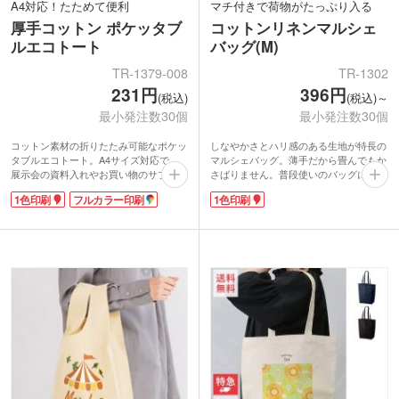
A4対応！たためて便利
マチ付きで荷物がたっぷり入る
厚手コットン ポケッタブ
コットンリネンマルシェ
ルエコトート
バッグ(M)
TR-1379-008
TR-1302
231円
396円
(税込)
(税込)～
最小発注数30個
最小発注数30個
コットン素材の折りたたみ可能なポケッ
しなやかさとハリ感のある生地が特長の
タブルエコトート。A4サイズ対応で、
マルシェバッグ。薄手だから畳んでもか
展示会の資料入れやお買い物のサブバッ
さばりません。普段使いのバッグに入れ
グに最適。持ち手は肩掛けしやすい長さ
ておけばサブバッグとして活躍します。
1色印刷
フルカラー印刷
1色印刷
で、荷物が多い日も快適に使えます。か
マチ付きでA4がすっぽりと入るサイズ感
さばらず折り畳みやすい約5オンス生
なので、普段の買い物のエコバッグにも
地。畳んだら内ポケットに収納してコン
最適です。
パクトに携帯できます。
1色シルク印刷が可能。ブランドロゴや
バッグ表面とポケットにオリジナル印刷
キャラクターを大きく印刷して目立つ名
が可能です。フルカラー印刷ならアーテ
入れノベルティが作成できます。
ィストグッズにもおすすめ！リーズナブ
ルな価格ながらも、シンプルなデザイン
は販促効果バッチリです。