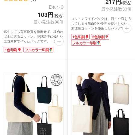
217円
(税込)
E401-C
最小発注数30個
103円
(税込)
コットンワイドバッグは、河川や海を汚
最小発注数30個
してしまう漂白剤や染料を使用しない、
無漂白コットンを使用したバッグです。
燃やしても有害物質を排出せず、埋めれ
長めの持ち手で肩掛け可能。1色・2色・
ば土に還るコットン。地球環境に優しい
1色印刷
2色印刷
フルカラーの多彩な印刷で、大きく名入
エコ素材で作ったバッグです。「コット
れが可能です。企業アピールや宣伝効果
フルカラー印刷
ンショッピングバッグ」は、薄手で小さ
抜群のノベルティが制作出来ます。
1色印刷
フルカラー印刷
くまとまるので、持ち運びに便利。普段
使いのバッグの中にたたんで入れておけ
動画提供 : ノベルティ・販促エコバッグ
ば、外出先で荷物が増えても安心です。
チャンネル
自然素材そのままの風合いを生かした無
漂白コットンで作りました。
動画提供 : ノベルティ・販促エコバッグ
チャンネル