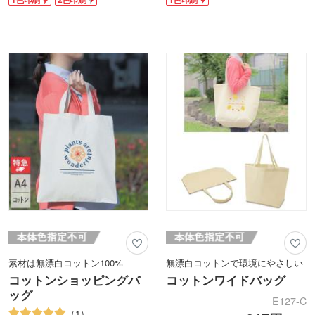
リボン結びをするとキュートなリボンバ
時の着替えなど、かさばる荷物もすっき
ッグ、紐を先端だけ結べばショルダーバ
り持ち運べます。
ッグになります。
シャンブリックとは、シャンブレーとフ
生地は農薬を使用せず栽培したオーガニ
ァブリックを組み合わせた造語。布地を
ックコットンを使用。厚みは約5オンス
糸として再利用した再生ファブリックを
で柔らかな生地感です。リボンが可愛い
使用しているので、ナチュラル志向の方
アクセントになるのでおしゃれ要素を取
にもおすすめです。風合いのある生地
り入れつつ、SDGs活動の取り組みアピ
は、他とは違う、おしゃれな販促バッグ
ールが可能です。アパレルやサロン系の
を作りたい方にぴったり。印刷範囲が大
グッズ制作にいかがでしょうか。
きいので、PR効果も期待できます。
素材は無漂白コットン100%
無漂白コットンで環境にやさしい
コットンショッピングバ
コットンワイドバッグ
ッグ
E127-C
1