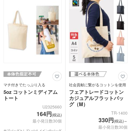
で、企業姿勢をさりげなく伝えられ、ブ
ランドイメージの向上や広告効果も期待
ランドイメージの向上や広告効果も期待
できます。展示会やセミナー、学校説明
できます。
会での資料配布にいかがでしょうか。
マチ付きでたっぷり入る
社会貢献に繋がるコットンを使用
5oz コットンミディアム
フェアトレードコットン
トート
カジュアルフラットバッ
グ（M）
U2325660
TR-1400
164円
(税込)
330円
最小発注数30個
(税込)～
最小発注数30個
サブバッグとしていつもメインのバッグ