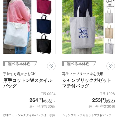
セミナー、展示会などのノベルティにオ
れにもおすすめ。
ススメです。
印刷は1色・2色からフルカラー転写まで
対応。小ロットでのお申し込みも可能で
す。
手持ちも肩掛けもOK!
再生ファブリック糸を使用
厚手コットンWスタイル
シャンブリックガゼット
バッグ
マチ付バッグ
TR-0924
TR-1228
264円
253円
(税込)～
(税込)
最小発注数30個
最小発注数30個
厚手コットンWスタイルバッグは、手持
シャンブリックガゼットマチ付バッグ