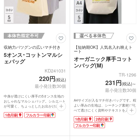
収納力バツグンの広いマチ付き
【短納期OK】人気名入れ映えト
ート
5オンス･コットンマルシ
オーガニック厚手コット
ェバッグ
ンバッグ(M)
KD241031
TR-1296
220円
(税込)
231円
(税込)～
最小発注数30個
最小発注数30個
中身が透けにくい厚手の5オンス生地の
A4サイズが入るマチ付きバッグです。程
おしゃれなマルシェバッグ。シルエット
よい厚みの生地は、シーチング素材に比
が可愛く、ちょっとしたお出かけにもお
べて透けにくく資料やテキストを入れる
すすめです。A4サイズが収納できて、
1色印刷
フルカラー印刷
サブバッグにぴったりです。バッグの内
広めのマチは角底。たっぷり荷物が入り
1色印刷
2色印刷
側にはオーガニックコットンのタグ付
ます。折りたたんでバッグに入れておけ
き。地球環境に配慮されたエコ素材は
フルカラー印刷
るから、サブバッグとしても大活躍しま
SDGsへの貢献にも繋がります。
すよ。
1色・2色・フルカラーで印刷可能。印刷
ロゴなど名入れ部分が映えるオリジナル