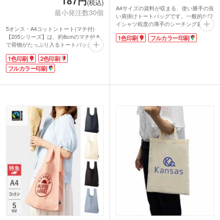
187円
(税込)
A4サイズの資料が収まる、使い勝手の良
最小発注数30個
い肩掛けトートバッグです。一般的なワ
イシャツ程度の薄手のシーチング素材を
5オンス・A4コットントート(マチ付)
使用しており、軽やかな持ち心地が魅
【205シリーズ】は、約8cmのマチ付き
1色印刷
フルカラー印刷
力。マチ付きなので、書類はもちろん、
で荷物がたっぷり入るトートバッグ。
ちょっとした小物も一緒に入れやすく、
A4サイズのパンフレットやクリアファ
日常使いにもぴったりです。シンプルな
1色印刷
2色印刷
イルが入るので、荷物が増えた時のサブ
デザインでどんなシーンにも合わせやす
バッグやお買い物用のエコバッグにと
フルカラー印刷
く、まとめ買いにも嬉しい安価な価格設
様々な使い方ができる万能バッグです。
定もポイント。1色印刷とフルカラー印
持ち手は肩掛けに十分な長さがあり、手
刷に対応しているため、展示会での資料
提げで持ってもバッグの底が地面につか
配布やオリジナルショップ袋としてもお
ない絶妙な長さです。
すすめです。
名入れは1色・2色・フルカラー印刷に対
応しています。1色印刷はバッグに大き
く印刷できるので、ロゴやデザインを目
立たせたい時におススメです。
印刷デザイン次第で雰囲気がガラリと変
わるので、展示会のカタログ配布用やフ
ァッションショップの購入特典、飲食店
の周年記念まで幅広く使えるノベルティ
です。