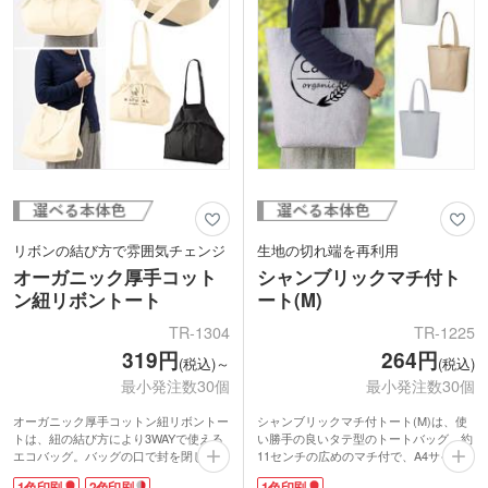
リボンの結び方で雰囲気チェンジ
生地の切れ端を再利用
オーガニック厚手コット
シャンブリックマチ付ト
ン紐リボントート
ート(M)
TR-1304
TR-1225
319円
264円
(税込)～
(税込)
最小発注数30個
最小発注数30個
オーガニック厚手コットン紐リボントー
シャンブリックマチ付トート(M)は、使
トは、紐の結び方により3WAYで使える
い勝手の良いタテ型のトートバッグ。約
エコバッグ。バッグの口で封を閉じるよ
11センチの広めのマチ付で、A4サイズ
うに結ぶと台形バッグ、バッグの外側で
の書類やカタログはもちろん、スポーツ
1色印刷
2色印刷
1色印刷