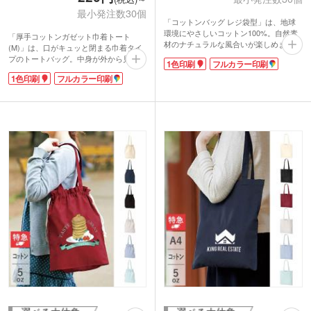
最小発注数30個
「コットンバッグ レジ袋型」は、地球
環境にやさしいコットン100%。自然素
「厚手コットンガゼット巾着トート
材のナチュラルな風合いが楽しめます。
(M)」は、口がキュッと閉まる巾着タイ
お買い物にぴったりのレジ袋型タイプ。
プのトートバッグ。中身が外から見えな
1色印刷
フルカラー印刷
小さくたたんで持ち運び、さっと広げれ
いので、貴重品を入れても安心。持ち手
ば収納力のあるバッグになります。本体
1色印刷
フルカラー印刷
も付いているので、通勤・通学のお弁当
色は素材の色合いを生かしたナチュラル
入れや、手軽なサブバッグにオススメで
です。
す。数日の出張や旅行の際に衣服を入れ
てキャリーバッグにしまえば、コンパク
トに荷物をまとめられますよ。記念品と
してだけではなく、服飾雑貨店や海外輸
入食品店などのショッパーとしてもご利
用いただけます。