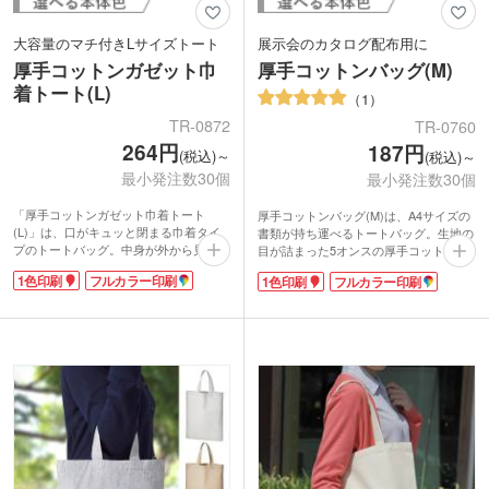
大容量のマチ付きLサイズトート
展示会のカタログ配布用に
厚手コットンガゼット巾
厚手コットンバッグ(M)
着トート(L)
1
TR-0872
TR-0760
264円
187円
(税込)～
(税込)～
最小発注数30個
最小発注数30個
「厚手コットンガゼット巾着トート
厚手コットンバッグ(M)は、A4サイズの
(L)」は、口がキュッと閉まる巾着タイ
書類が持ち運べるトートバッグ。生地の
プのトートバッグ。中身が外から見えな
目が詰まった5オンスの厚手コットン
いので、貴重品を入れても安心。マチ付
で、シーチングと比べてバッグの中身が
1色印刷
フルカラー印刷
1色印刷
フルカラー印刷
でたっぷり入るので、通学のメインバッ
透けにくいです。
グや、買い物のエコバッグとしても利用
軽くて丈夫なので、イベントや展示会の
できます。数日の出張や旅行の際に衣服
パンフレット入れにもぴったり。マチな
を入れてキャリーバッグにしまえば、コ
しタイプですが、使い勝手の良いA4サイ
ンパクトに荷物をまとめられますよ。
ズなので、マルチに使えます。荷物が多
記念品としてだけではなく、服飾雑貨店
い人には、デイリーのサブバッグとして
や海外輸入食品店などのショッパーとし
も活躍してくれますね。
てもご利用いただけます。