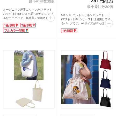
251円
最小発注数30個
(税込)
最小発注数30個
オーガニック厚手コットンA4フラット
バッグは約5オンスと柔らかめのシンプ
5オンス･コットンリネンビッグトート
ルなエコバッグ。無農薬で栽培されたオ
(マチ付)【205シリーズ】は肩掛けでき
ーガニックコットンを使用した地球にや
るバッグです。A4サイズがすっぽり入る
1色印刷
2色印刷
さしい商品です。
サイズ感。生地はコットンとリネンのい
マチなしのフラットタイプは資料やパン
フルカラー印刷
1色印刷
いとこ取り。しなやかで涼し気な質感が
フレット入れに最適。SDGsに取り組む
オシャレです。薄手の5オンス生地でマ
企業の展示会で配布するオリジナルバッ
チも付いているからたっぷりと荷物を入
グにいかがでしょうか。定番で使いやす
れることができますよ。
く、ロゴを入れるだけで映えるので難し
1色印刷が可能。アパレルショップのノ
いことを考えずデザインできます。
ベルティとしてロゴを印刷すれば、オリ
ジナルの限定ショッパーとしてキャンペ
ーンの目玉になります。