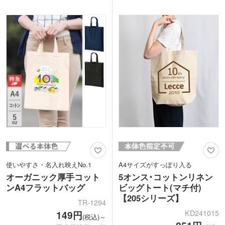
範囲が広いので、イベント名や名入れロ
マルシェバッグ製作にいかかでしょう
ゴを大きく印刷できます。スクールグッ
か。ショップの購入特典やノベルティに
ズや入会特典におすすめなノベルティで
おススメです。
す。
使いやすさ・名入れ映えNo.1
A4サイズがすっぽり入る
オーガニック厚手コット
5オンス･コットンリネン
ンA4フラットバッグ
ビッグトート(マチ付)
【205シリーズ】
TR-1294
KD241015
149円
(税込)～