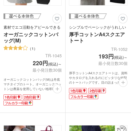
素材でエコ活動をアピールできる
シンプルでベーシックがうれしい
オーガニックコットンバ
厚手コットンA4スクエア
ッグ(M)
トート
1
TR-1052
193円
TR-1045
(税込)～
220円
最小発注数30個
(税込)～
最小発注数30個
厚手コットンA4スクエアトートは、資料
やカタログを入れるのにピッタリな縦型
オーガニックコットンバッグ(M)は舟底
のトートバッグです。目の詰まった約5
マチタイプのトート。オーガニックコッ
オンスの生地は、ほどよく柔らかい手触
トンは農薬を使用していない地球環境に
1色印刷
2色印刷
りでありつつも中身が透けにくい。環境
配慮されたエコ素材。シンプルな生成り
にも優しいので安心して使えます。A4サ
フルカラー印刷
1色印刷
2色印刷
の風合いで使いやすいコットンバッグで
イズで角底マチ付きのシンプルなデザイ
す。
フルカラー印刷
ンは汎用性も抜群です。
肩掛けができ、A4サイズが収納可能な
エコマーク取得の無表白コットンを使用
マチ付きバッグは幅広い業界に人気。広
したナチュラルとベーシックなブラック
く印刷出来るのでデザインが目立ちま
の2色展開。1色印刷、フルカラー印刷に
す。アパレルショップの購入特典・ノベ
対応しており、オリジナルの名入れもし
ルティなど色々な用途で使用でき、販促
っかり映えます。オープンキャンパスや
効果の高いトートです。展示会の資料入