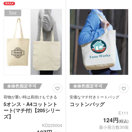
にもおすすめの商品です。
マチのないすっきりとしたフラットタイ
プで、「ちょっとそこまで」や、レッス
ンバッグなど使い方はいろいろ。シンプ
ルなトートバッグは、名入れも映えます
ね。コットンとは一味違うシャンブリッ
クで、ワンランク上のオリジナルバッグ
を作ってみませんか。
荷物が重い時は肩掛けもできる
安価なマチ付きトートバッグ
5オンス・A4コットント
コットンバッグ
ート(マチ付)【205シリー
E111
ズ】
124円
(税込)
KD225004
最小発注数30個