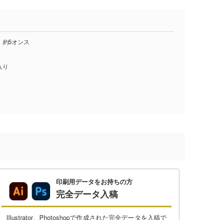
、約5オンス
入り
印刷用データをお持ちの方
完全データ入稿
Illustrator、Photoshopで作成された完全データを入稿で