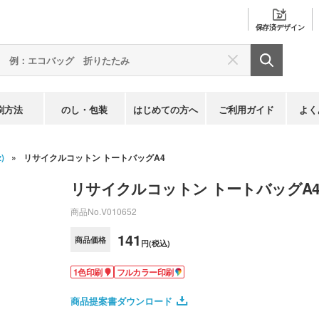
保存済
デザイン
刷方法
のし・包装
はじめての方へ
ご利用ガイド
よく
)
リサイクルコットン トートバッグA4
リサイクルコットン トートバッグA
商品No.
V010652
141
商品価格
円(税込)
1色印刷
フルカラー印刷
商品提案書ダウンロード