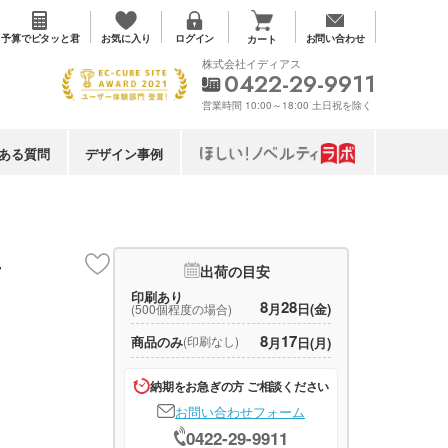
お気に入り
予算で
ピタッと君
ログイン
お問い合わせ
カート
株式会社イディアス
0422-29-9911
営業時間 10:00～18:00 土日祝を除く
ある質問
デザイン事例
4
出荷の目安
印刷あり
8
28
月
日(金)
(500個程度の場合)
8
17
商品のみ
(印刷なし)
月
日(月)
納期をお急ぎの方 ご相談ください
お問い合わせフォーム
0422-29-9911