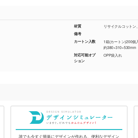
材質
リサイクルコットン
備考
カートン入数
1箱(カートン)200個
約380×310×530mm
対応可能オプ
OPP袋入れ
ション
誰でも今すぐ簡単にデザインが作れる、便利なデザイン