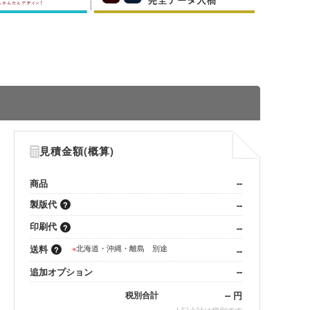
見積金額(概算)
商品
--
製版代
--
印刷代
--
送料
※
北海道・沖縄・離島 別途
--
追加オプション
--
--
円
税別合計
※
上記小計は税別です