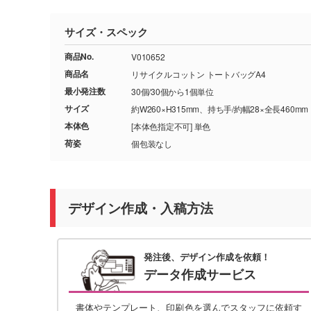
サイズ・スペック
商品No.
V010652
商品名
リサイクルコットン トートバッグA4
最小発注数
30個/30個から1個単位
サイズ
約W260×H315mm、持ち手/約幅28×全長460mm
本体色
[本体色指定不可] 単色
荷姿
個包装なし
デザイン作成・入稿方法
発注後、デザイン作成を依頼！
データ作成サービス
書体やテンプレート、印刷色を選んでスタッフに依頼す