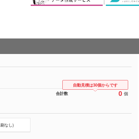
自動見積は30個からです
0
個
合計数
印刷なし)