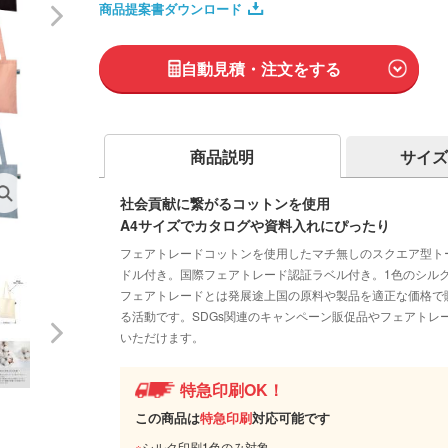
商品提案書ダウンロード
自動見積・注文をする
商品説明
サイズ
社会貢献に繋がるコットンを使用
A4サイズでカタログや資料入れにぴったり
フェアトレードコットンを使用したマチ無しのスクエア型ト
ドル付き。国際フェアトレード認証ラベル付き。1色のシル
フェアトレードとは発展途上国の原料や製品を適正な価格で
る活動です。SDGs関連のキャンペーン販促品やフェアト
いただけます。
特急印刷OK！
この商品は
特急印刷
対応可能です
※
シルク印刷1色のみ対象