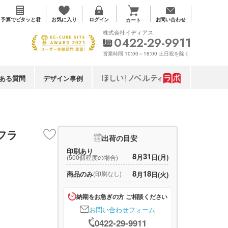
お気に入り
予算で
ピタッと君
ログイン
お問い合わせ
カート
株式会社イディアス
0422-29-9911
営業時間 10:00～18:00 土日祝を除く
ある質問
デザイン事例
フラ
出荷の目安
印刷あり
8
31
月
日(月)
(500個程度の場合)
8
18
商品のみ
(印刷なし)
月
日(火)
納期をお急ぎの方 ご相談ください
お問い合わせフォーム
0422-29-9911