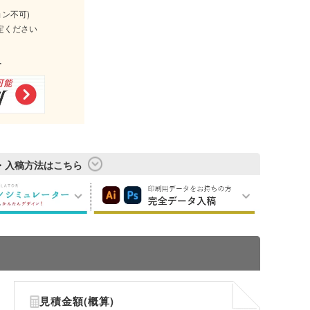
ョン不可)
定ください
す
・入稿方法はこちら
見積金額(概算)