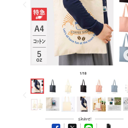
1
/
18