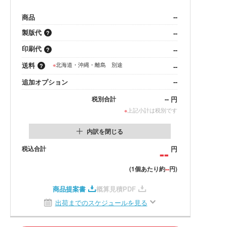
商品
--
製版代
--
印刷代
--
送料
※
北海道・沖縄・離島 別途
--
追加オプション
--
--
円
税別合計
※
上記小計は税別です
内訳を閉じる
税込合計
--
円
--
(1個あたり約
円)
商品提案書
概算見積PDF
出荷までのスケジュールを見る