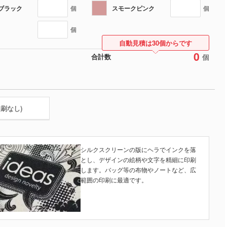
ブラック
スモークピンク
個
個
個
自動見積は30個からです
0
個
合計数
印刷なし)
シルクスクリーンの版にヘラでインクを落
とし、デザインの絵柄や文字を精細に印刷
します。バッグ等の布物やノートなど、広
範囲の印刷に最適です。