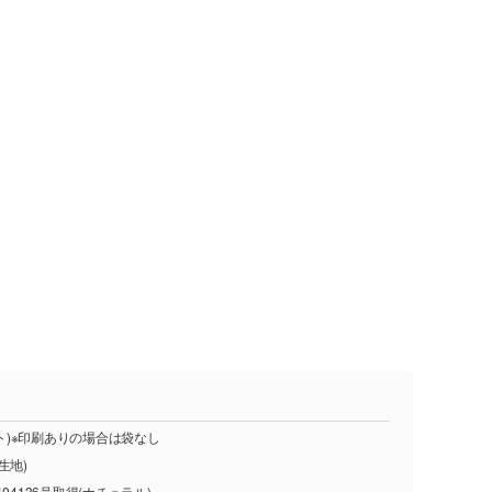
ット)※印刷ありの場合は袋なし
生地)
04136号取得(ナチュラル)