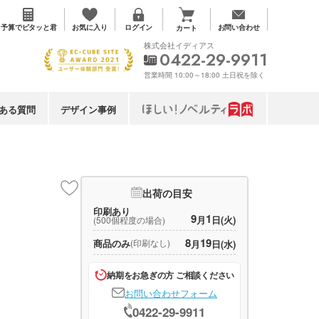
お気に入り
予算で
ピタッと君
ログイン
お問い合わせ
カート
株式会社イディアス
0422-29-9911
営業時間 10:00～18:00 土日祝を除く
ある質問
デザイン事例
出荷の目安
印刷あり
9
1
月
日(火)
(500個程度の場合)
8
19
商品のみ
(印刷なし)
月
日(水)
納期をお急ぎの方 ご相談ください
お問い合わせフォーム
0422-29-9911