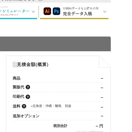
見積金額(概算)
商品
--
製版代
--
印刷代
--
送料
※
北海道・沖縄・離島 別途
--
追加オプション
--
--
円
税別合計
※
上記小計は税別です