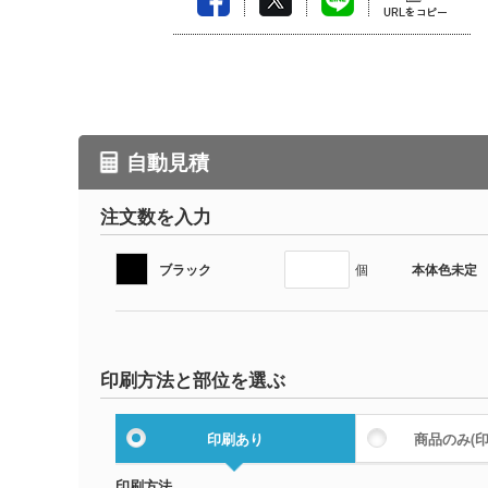
自動見積
注文数を入力
ブラック
本体色未定
個
印刷方法と部位を選ぶ
印刷あり
商品のみ
(
印刷方法