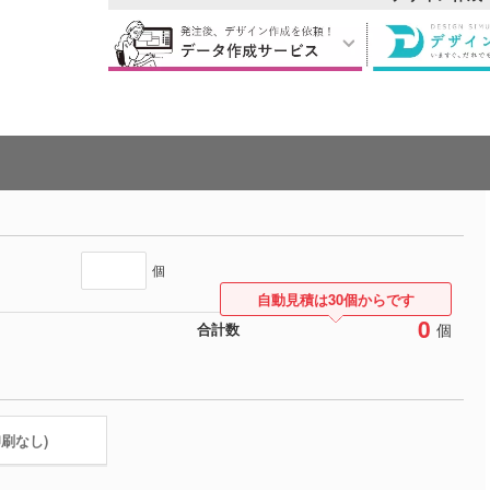
個
自動見積は30個からです
0
個
合計数
印刷なし)