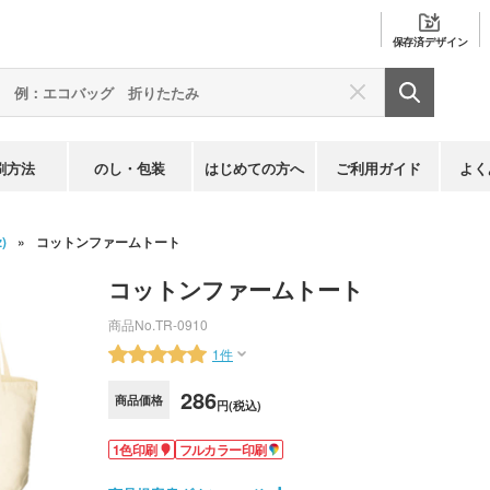
保存済
デザイン
刷方法
のし・包装
はじめての方へ
ご利用ガイド
よく
)
コットンファームトート
コットンファームトート
商品No.
TR-0910
1件
286
商品価格
円(税込)
1色印刷
フルカラー印刷