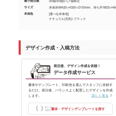
最小発注数
30個/30個から1個単位
サイズ
本体/約W420×H330×D150mm、持ち手/W25×H
本体色
[選べる本体色]
ナチュラル(完売)/ ブラック
デザイン作成・入稿方法
発注後、デザイン作成を依頼！
データ作成サービス
書体やテンプレート、印刷色を選んでスタッフに依頼す
るだけ。発注後、バランスよく配置したデザインを作成
します。
詳しく見る
書体・デザインデンプレートを探す