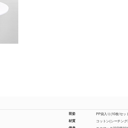
荷姿
PP袋入り(10枚/セ
材質
コットン(シーチング
備考
エコマーク認定第031