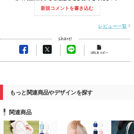
サイズ、価格、縫製ともにベストなバッグ!!
いつも
新規コメントを書き込む
いつもとても丁寧に対応してくださり
大変お
安心していろいろ相談できます。
大変お世話になり
レビュー一覧
ありがとうございました。
スタッフコメント
この度はレビュー投稿をいただきありがとうござい
ます。
昨年に引き続き、ご発注いただきましたこと、大変
嬉しく思います。
サイズや色の違いによる厚みの違いについて、高級
感を感じていただけたとのお言葉、大変光栄です。
もっと関連商品やデザインを探す
ナチュラル以外の本体色に関しましては、本体色ナ
チュラルを染色することで製造を行っております。
そのため、本体色ナチュラルとその他のお色では手
関連商品
触りに若干の違いが生じます。
次回ご発注時にご参考になりましたら幸いです。
また記念品をご制作の際は、是非ご利用いただけま
すと幸いです。