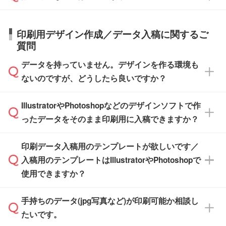
納期は商品や数量、印刷方法、ご納品場所、在
また、お急ぎで印刷をご希望の場合は、最短5
詳細の荷姿欄をご確認ください。
庫の有無によって異なります。正確な日程はス
営業日で出荷可能な商品もご用意しておりま
【箱入り】 商品がひとつずつ箱に入っていま
日本全国へお届けが可能です。なお、海外への
タッフまでお問い合わせください。
印刷用デザイン作成／データ入稿に関するご
す。>>
対象商品はこちら
す。(白箱、化粧箱、ブリスターパックなど)
直接納品は行っておりませんので予めご了承く
質問
※最短出荷日は商品によって異なります。各商
【袋入り】 商品がひとつずつ袋に入っていま
ださい。
また、商品ページ内の「出荷までのスケジュー
品ページにてご確認ください
す。(透明袋、デザイン袋など)
データを持っていません。デザインを作る環境も
ル」に注文予定日をご入力いただくと、おおよ
【個包装なし】 個包装がされていない状態で
ないのですが、どうしたら良いですか？
その締切日や出荷目安をご確認いただけます。
納品します。
商品在庫や印刷ラインを確保するためにも、商
※化粧箱から白箱への入れ替えや、オリジナル
IllustratorやPhotoshopなどのデザインソフトで作
品が決まりましたらお早めのご発注をお願いい
無料の「
デザインシミュレーター
」を使えば、
箱の作成は原則承っておりません。
たします。
ったデータをそのまま印刷用に入稿できますか？
PCやスマホから簡単にデザインを作成できま
す。スタンプやテンプレートも豊富なので、デ
※土日祝日を除く営業日換算です。
印刷データ入稿用のテンプレートが欲しいです／
ザインソフトがなくても安心です。
IllustratorやPhotoshop、CLIP STUDIOなどのデ
※沖縄・離島は追加日数がかかります。
入稿用のテンプレートはIllustratorやPhotoshopで
ザインソフトでこだわりのデザインを作成した
また、「
データ作成サービス
」もご利用いただ
使用できますか？
い方は、
完全データ入稿
がおすすめです。
けます。ご希望の文言・書体・印刷色をお知ら
「.ai」形式または「.psd」形式で保存し、お見
せいただければ、弊社にて無料でデザインデー
積・ご注文フォームにアップロードしてご入稿
手持ちのデータ(jpg写真など)が印刷可能か相談し
一部商品は入稿用テンプレートのご用意があり
タを1点作成いたします。
ください。
たいです。
ます。各商品ページの『印刷方法・テンプレー