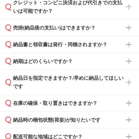
クレジット・コンビニ決済および代引きでの支払
通常、翌営業日までにお送りしております。混
いは可能ですか？
雑状況によっては、お時間をいただくこともご
ざいます。予めご了承ください。土日祝日にご
売掛(納品後の支払い)はできますか？
依頼いただいた場合は、翌営業日以降のご連絡
銀行振込のみのご対応となります。
となります。
納品書と領収書は発行・同梱されますか？
基本的には先入金をお願いしておりますが、自
治体・行政機関・学校・病院・上場企業様 な
納期はどのくらいですか？
どの場合は、月末締め翌月末払いに対応可能で
納品書・領収書は ご依頼をいただいた場合の
す。
み発行しております。商品への同梱はしておら
納品日を指定できますか？/早めに納品してほしい
ず、通常はPDFデータをメール添付でお送りし
・印刷する場合(500個程度)
また、卒業・卒園記念品で対策委員会や個人様
です
ます。
ご入金、イメージ画像の校了から約2週間～2
からご注文いただく場合でも、お支払い元が学
原本の郵送をご希望の場合は、担当スタッフま
週間半でご納品いたします。
校や幼稚園・保育園であれば、同様の条件でご
たは注文フォームの『ご注文に関する備考欄』
在庫の確保・取り置きはできますか？
ご希望の納期がある場合は、お問い合わせ・お
対応できる場合がございます。
よりお知らせください。
・商品のみ注文する場合(サンプル購入を含む)
見積もり・ご注文時にその旨をお知らせくださ
ご希望の際は担当スタッフまでお気軽にご相談
ご入金確認後、1～2営業日で出荷いたしま
納品時の梱包状態(荷姿)が知りたいです
い。
ご入金確認後に在庫を確保し、注文確定のご連
ください。
す。
在庫状況や印刷スケジュールを確認のうえ、対
絡を致します。ご入金いただくまで在庫の確保
応が可能かご案内いたします。
配送可能な地域はどこですか？
はできかねますので予めご了承ください。
商品によって異なります。各ページにある商品