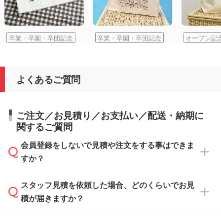
卒業・卒園・卒団記念
卒業・卒園・卒団記念
オープン記
よくあるご質問
ご注文／お見積り／お支払い／配送・納期に
関するご質問
会員登録をしないで見積や注文をする事はできま
すか？
スタッフ見積を依頼した場合、どのくらいでお見
可能です。見積・注文フォームにて『ゲストの
積が届きますか？
まま進む』ボタンからお進みのうえ、ご依頼く
ださい。