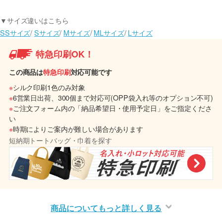
▼サイズ違いはこちら
SSサイズ
/
Sサイズ
/
Mサイズ
/
MLサイズ
/
Lサイズ
特急印刷OK！
この商品は
特急印刷
対応可能です
※
シルク印刷1色のみ対象
※
6営業日出荷、300個まで対応可(OPP袋入れ等のオプション不可)
※
ご注文フォーム内の「納品希望日・使用予定日」をご指定くださ
い
※
時期によりご案内が難しい場合があります
短納期トートバッグ・巾着を探す
商品についてもっと詳しく見る