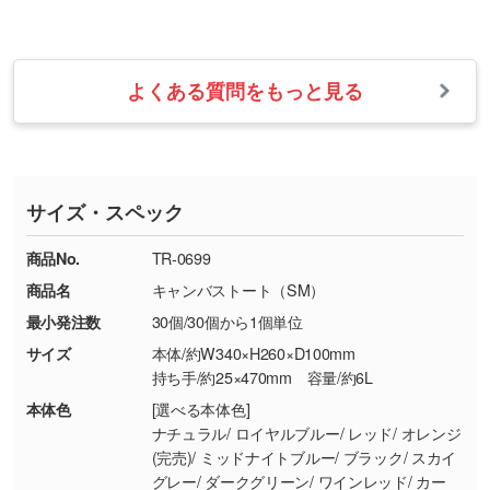
ます。
せて、フルカラーのデータを1色になおしま
お問い合わせフォームをご利用ください。1営
【返品・交換の対象】
す。→
詳しく見る
業日以内に担当スタッフよりメールにてご連絡
また、お選びいただいた印刷色が本体色に合わ
・お届け時に商品が損傷・故障している場合
いたします。
ない場合や仕上がりに影響しそうな場合は、ス
よくある質問をもっと見る
・ご注文と異なる商品が届いた場合
・1色印刷でグラデーションや濃淡を表現した
お急ぎの場合はお電話でのご質問も受け付けて
タッフから別の色をご案内することもございま
・印刷不良があった場合
い
おります。下記電話番号までお問い合わせくだ
す。
※印刷不良は原則として“再印刷”でご対応させ
網点という技法で濃淡を表現することができま
さい。
ていただいております。
す。濃淡の差が分かるデータに調整いたしま
サイズ・スペック
※詳しくは「
商品の良品基準について
」をご覧
す。→
詳しく見る
TEL：0422-29-9911 営業時間10:00～
ください。
18:00(土日祝日除く)
商品No.
TR-0699
・コーポレートカラーを使って印刷したい／印
お問い合わせフォームはこちら
商品名
キャンバストート（SM）
【返品・交換ができない場合】
刷色にこだわりがある
最小発注数
30個/30個から1個単位
・お客様の元で商品を加工された場合、または
DIC・PANTONEなどのカラーチップの指定や、
商品が破損した場合
現物支給による色指定も承っております。→
詳
サイズ
本体/約W340×H260×D100mm
・商品到着後7日以上経過している場合
しく見る
持ち手/約25×470mm 容量/約6L
・お客様のご都合による返品・交換依頼(商
本体色
[選べる本体色]
品・色・数量などの注文間違い等)
・背景がある画像からキャラクター部分だけを
ナチュラル/ ロイヤルブルー/ レッド/ オレンジ
(完売)/ ミッドナイトブルー/ ブラック/ スカイ
使いたいです
グレー/ ダークグリーン/ ワインレッド/ カー
シンプルな背景のデータや、使いたいキャラク