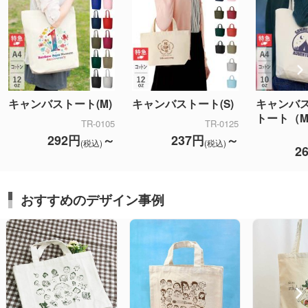
キャンバストート(M)
キャンバストート(S)
キャンバ
トート（
TR-0105
TR-0125
292円
～
237円
～
(税込)
(税込)
2
おすすめのデザイン事例