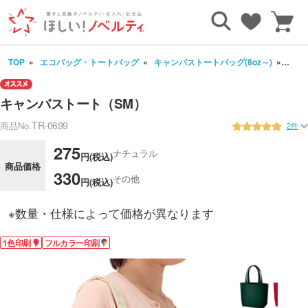
TOP
エコバッグ・トートバッグ
キャンバストートバッグ(8oz～)
キャ
キャンバストート（SM）
TR-0699
商品No.
2件
275
ナチュラル
円(税込)
商品価格
330
その他
円(税込)
※数量・仕様によって価格が異なります
1色印刷
フルカラー印刷