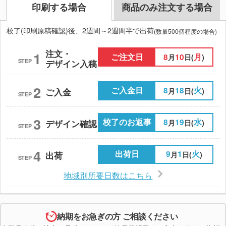
印刷する場合
商品のみ注文する場合
校了(印刷原稿確認)後、2週間～2週間半で出荷
(数量500個程度の場合)
注文・
1
ご注文日
8
10
月
月
日(
)
STEP
デザイン入稿
2
ご入金日
8
18
火
月
日(
)
ご入金
STEP
3
校了のお返事
8
19
水
月
日(
)
デザイン確認
STEP
4
出荷日
9
1
火
月
日(
)
出荷
STEP
地域別所要日数はこちら
納期をお急ぎの方 ご相談ください