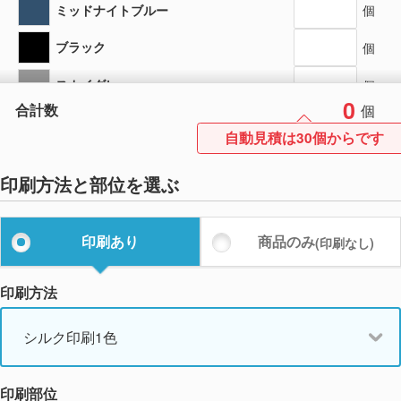
ミッドナイトブルー
個
ブラック
個
スカイグレー
個
0
合計数
個
ダークグリーン
個
自動見積は30個からです
ワインレッド
個
印刷方法と部位を選ぶ
カーキ
個
サンドベージュ
個
印刷あり
商品のみ
(印刷なし)
ピンク
個
印刷方法
ライトブルー
個
シルク印刷1色
ホワイト
個
印刷部位