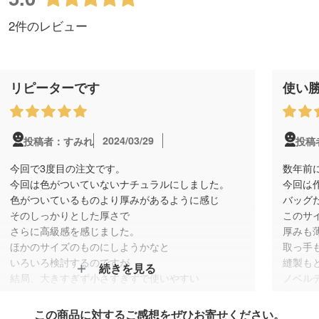
2件のレビュー
リピーターです
使い
2024/03/29
投稿者：すみれ
投稿
今回で3度目の注文です。
数年前
今回は色がついていないナチュラルにしました。
今回は
色がついているものより厚みがあるように感じ
バッグ
そのしっかりとした厚さで
このサ
さらに高級感を感じました。
厚みも
ほかのサイズのものにしようかなと
取っ手
いろいろ検討するのですが
縫製も
続きを見る
結局、大きすぎず小さすぎずで使いやすい
ノベル
このサイズを選んでしまうんですよね。
何より
お客様にもとても人気のあるサイズです。
すね!
この商品に対するご感想をぜひお寄せください。