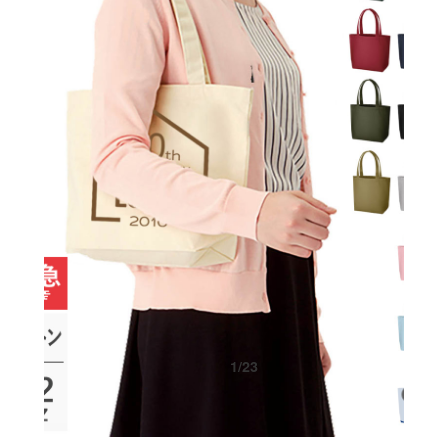
1
/
23