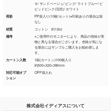
キ/ サンドベージュ/ ピンク/ ライトブルー/ ビ
ター部分の輪郭がはっきりしているデータは切
ビッドピンク(完売)/ ホワイト
り抜き処理が可能です。→
詳しく見る
荷姿
PP袋入り(10枚/セット)※印刷ありの場合は袋
なし
・持っているデータの背景が足りない／塗り足
材質
コットン 約12oz
しの作り方が分からない
備考
※ご使用中のモニターにより、商品の色味が実
印刷したいデータが印刷範囲よりも小さい場
物と異なる場合がございます。色味が気にな
合、シンプルな色・柄の背景であれば拡張が可
る場合にはサンプルご購入をお勧め致しま
能です。→
詳しく見る
す。
カートン入数
1箱(カートン)100個入り
・デザインにQRコードを入れたい／QRコード
約500×320×380mm
を生成してほしい
対応可能オプ
OPP袋入れ
URLをご指定いただければ、QRコードを生成
ション
いたします。配置のご相談にも応じています。
→
詳しく見る
株式会社イディアスについて