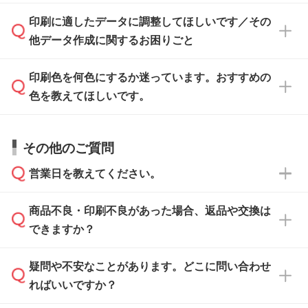
ト』からダウンロードをお願いいたします。
ご入稿後は経験豊富なスタッフがデータに不備
印刷に適したデータに調整してほしいです／その
入稿用のテンプレートはPDF形式ですが、
印刷に適したデータ・解像度かどうか、担当ス
がないかチェックし、お客様と確認してから印
IllustratorやPhotoshopで開いてご利用いただけ
他データ作成に関するお困りごと
タッフが事前に確認いたします。
刷に進みますので、ご安心ください。
ます。詳しい手順は「
入稿テンプレートの使い
データはお見積・ご注文・
お問い合わせフォー
方
」をご確認ください。
印刷色を何色にするか迷っています。おすすめの
ム
へ添付いただくか、担当スタッフ宛にメール
データ作成でお困りの際には、担当スタッフが
でお送りください。
色を教えてほしいです。
サポートいたしますのでお気軽にご相談くださ
仕上がりに影響しそうな点もチェックいたしま
い。
すので、データのご相談だけでもお気軽にお問
お問い合わせフォーム
や、見積/注文フォーム
お見積・ご注文・
お問い合わせフォーム
からご
その他のご質問
い合わせください。
から添付してお送りください。
相談いただきますと、担当スタッフがお客様の
ご希望や商品の本体色を確認し、印刷色をご提
営業日を教えてください。
なお、印刷用データの作り方に関する詳細は、
・解像度の低いデータをトレース/調整してほ
案させていただきます。
「
完全データ入稿
」をご参照ください。
しい
本体色がブラック、ネイビーなど濃色の場合は
商品不良・印刷不良があった場合、返品や交換は
営業日は平日の10:00～18:00で、土日祝日はお
解像度の低い画像や、手書きのイラスト、写真
白色か淡い色の印刷色をおすすめしておりま
できますか？
休みとなります。注文・見積・お問い合わせ
などを、印刷に適したベクターデータに変換し
す。
は、土日祝日でもお送りいただければ、出社後
ます。→
詳しく見る
本体色がナチュラルなど淡色の場合、印刷をく
疑問や不安なことがあります。どこに問い合わせ
速やかに対応いたします。
お手数をお掛けいたしますが、至急担当スタッ
っきりと目立たせたいときは濃い印刷色が、柔
ればいいですか？
フまでご連絡ください。商品の状況を確認し、
・フルカラーデータを1色に変換してほしい
らかい雰囲気にしたいときは淡い印刷色が映え
改めてご案内いたします。
シルク印刷、レーザー彫刻など印刷方法にあわ