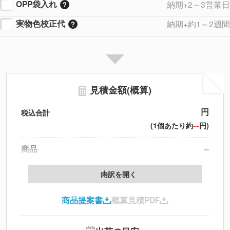
OPP袋入れ
納期+2～3営業日
実物色校正代
納期+約1～2週間
見積金額(概算)
円
税込合計
--
(1個あたり約
円)
商品
--
製版代
--
内訳を開く
印刷代
--
商品提案書
概算見積PDF
送料
--
※
北海道・沖縄・離島 別途
追加オプション
--