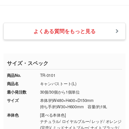
らかい雰囲気にしたいときは淡い印刷色が映え
改めてご案内いたします。
シルク印刷、レーザー彫刻など印刷方法にあわ
ます。
せて、フルカラーのデータを1色になおしま
お問い合わせフォームをご利用ください。1営
【返品・交換の対象】
す。→
詳しく見る
業日以内に担当スタッフよりメールにてご連絡
また、お選びいただいた印刷色が本体色に合わ
・お届け時に商品が損傷・故障している場合
いたします。
ない場合や仕上がりに影響しそうな場合は、ス
よくある質問をもっと見る
・ご注文と異なる商品が届いた場合
・1色印刷でグラデーションや濃淡を表現した
お急ぎの場合はお電話でのご質問も受け付けて
タッフから別の色をご案内することもございま
・印刷不良があった場合
い
おります。下記電話番号までお問い合わせくだ
す。
※印刷不良は原則として“再印刷”でご対応させ
網点という技法で濃淡を表現することができま
さい。
ていただいております。
す。濃淡の差が分かるデータに調整いたしま
サイズ・スペック
※詳しくは「
商品の良品基準について
」をご覧
す。→
詳しく見る
TEL：0422-29-9911 営業時間10:00～
ください。
18:00(土日祝日除く)
商品No.
TR-0101
・コーポレートカラーを使って印刷したい／印
お問い合わせフォームはこちら
商品名
キャンバストート(L)
【返品・交換ができない場合】
刷色にこだわりがある
最小発注数
30個/30個から1個単位
・お客様の元で商品を加工された場合、または
DIC・PANTONEなどのカラーチップの指定や、
商品が破損した場合
現物支給による色指定も承っております。→
詳
サイズ
本体/約W480×H400×D150mm
・商品到着後7日以上経過している場合
しく見る
持ち手/約W30×H600mm 容量/約19L
・お客様のご都合による返品・交換依頼(商
本体色
[選べる本体色]
品・色・数量などの注文間違い等)
・背景がある画像からキャラクター部分だけを
ナチュラル/ ロイヤルブルー/ レッド/ オレンジ
(完売)/ ミッドナイトブルー/ ナイトブラック/
使いたいです