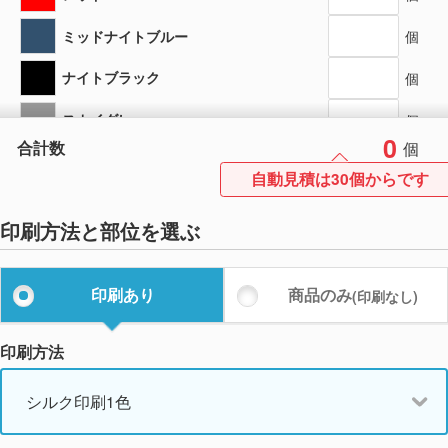
ミッドナイトブルー
個
ナイトブラック
個
スカイグレー
個
0
合計数
個
ダークグリーン
個
自動見積は30個からです
ワインレッド
個
印刷方法と部位を選ぶ
カーキ
個
サンドベージュ
個
印刷あり
商品のみ
(印刷なし)
ピンク
個
印刷方法
ライトブルー
個
シルク印刷1色
ホワイト
個