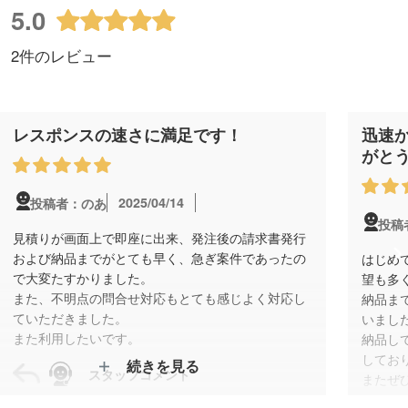
5.0
2件のレビュー
レスポンスの速さに満足です！
迅速
がとう
2025/04/14
投稿者：のあ
投稿
見積りが画面上で即座に出来、発注後の請求書発行
および納品までがとても早く、急ぎ案件であったの
はじめ
で大変たすかりました。
望も多
また、不明点の問合せ対応もとても感じよく対応し
納品ま
ていただきました。
いまし
また利用したいです。
納品し
してお
続きを見る
スタッフコメント
またぜ