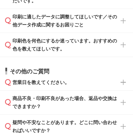
たいです。
ます。各商品ページの『印刷方法・テンプレー
ト』からダウンロードをお願いいたします。
ご入稿後は経験豊富なスタッフがデータに不備
印刷に適したデータに調整してほしいです／その
入稿用のテンプレートはPDF形式ですが、
印刷に適したデータ・解像度かどうか、担当ス
がないかチェックし、お客様と確認してから印
IllustratorやPhotoshopで開いてご利用いただけ
他データ作成に関するお困りごと
タッフが事前に確認いたします。
刷に進みますので、ご安心ください。
ます。詳しい手順は「
入稿テンプレートの使い
データはお見積・ご注文・
お問い合わせフォー
方
」をご確認ください。
印刷色を何色にするか迷っています。おすすめの
ム
へ添付いただくか、担当スタッフ宛にメール
データ作成でお困りの際には、担当スタッフが
でお送りください。
色を教えてほしいです。
サポートいたしますのでお気軽にご相談くださ
仕上がりに影響しそうな点もチェックいたしま
い。
すので、データのご相談だけでもお気軽にお問
お問い合わせフォーム
や、見積/注文フォーム
お見積・ご注文・
お問い合わせフォーム
からご
その他のご質問
い合わせください。
から添付してお送りください。
相談いただきますと、担当スタッフがお客様の
ご希望や商品の本体色を確認し、印刷色をご提
営業日を教えてください。
なお、印刷用データの作り方に関する詳細は、
・解像度の低いデータをトレース/調整してほ
案させていただきます。
「
完全データ入稿
」をご参照ください。
しい
本体色がブラック、ネイビーなど濃色の場合は
商品不良・印刷不良があった場合、返品や交換は
営業日は平日の10:00～18:00で、土日祝日はお
解像度の低い画像や、手書きのイラスト、写真
白色か淡い色の印刷色をおすすめしておりま
できますか？
休みとなります。注文・見積・お問い合わせ
などを、印刷に適したベクターデータに変換し
す。
は、土日祝日でもお送りいただければ、出社後
ます。→
詳しく見る
本体色がナチュラルなど淡色の場合、印刷をく
疑問や不安なことがあります。どこに問い合わせ
速やかに対応いたします。
お手数をお掛けいたしますが、至急担当スタッ
っきりと目立たせたいときは濃い印刷色が、柔
ればいいですか？
フまでご連絡ください。商品の状況を確認し、
・フルカラーデータを1色に変換してほしい