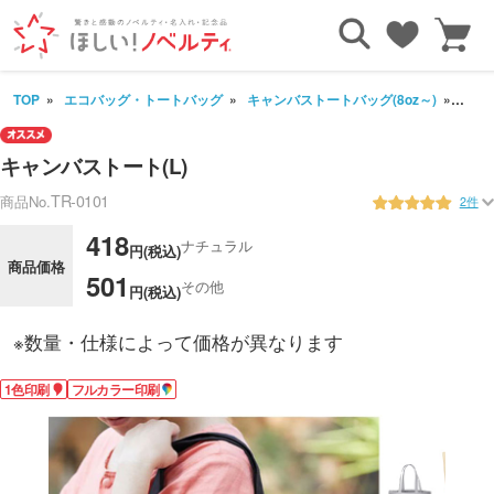
TOP
エコバッグ・トートバッグ
キャンバストートバッグ(8oz～)
キャ
キャンバストート(L)
TR-0101
商品No.
2件
418
ナチュラル
円(税込)
商品価格
501
その他
円(税込)
※数量・仕様によって価格が異なります
1色印刷
フルカラー印刷