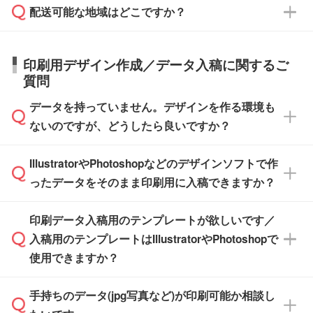
応が可能かご案内いたします。
配送可能な地域はどこですか？
はできかねますので予めご了承ください。
商品によって異なります。各ページにある商品
納期は商品や数量、印刷方法、ご納品場所、在
また、お急ぎで印刷をご希望の場合は、最短5
詳細の荷姿欄をご確認ください。
庫の有無によって異なります。正確な日程はス
営業日で出荷可能な商品もご用意しておりま
【箱入り】 商品がひとつずつ箱に入っていま
日本全国へお届けが可能です。なお、海外への
タッフまでお問い合わせください。
印刷用デザイン作成／データ入稿に関するご
す。>>
対象商品はこちら
す。(白箱、化粧箱、ブリスターパックなど)
直接納品は行っておりませんので予めご了承く
質問
※最短出荷日は商品によって異なります。各商
【袋入り】 商品がひとつずつ袋に入っていま
ださい。
また、商品ページ内の「出荷までのスケジュー
品ページにてご確認ください
す。(透明袋、デザイン袋など)
データを持っていません。デザインを作る環境も
ル」に注文予定日をご入力いただくと、おおよ
【個包装なし】 個包装がされていない状態で
ないのですが、どうしたら良いですか？
その締切日や出荷目安をご確認いただけます。
納品します。
商品在庫や印刷ラインを確保するためにも、商
※化粧箱から白箱への入れ替えや、オリジナル
IllustratorやPhotoshopなどのデザインソフトで作
品が決まりましたらお早めのご発注をお願いい
無料の「
デザインシミュレーター
」を使えば、
箱の作成は原則承っておりません。
たします。
ったデータをそのまま印刷用に入稿できますか？
PCやスマホから簡単にデザインを作成できま
す。スタンプやテンプレートも豊富なので、デ
※土日祝日を除く営業日換算です。
印刷データ入稿用のテンプレートが欲しいです／
ザインソフトがなくても安心です。
IllustratorやPhotoshop、CLIP STUDIOなどのデ
※沖縄・離島は追加日数がかかります。
入稿用のテンプレートはIllustratorやPhotoshopで
ザインソフトでこだわりのデザインを作成した
また、「
データ作成サービス
」もご利用いただ
使用できますか？
い方は、
完全データ入稿
がおすすめです。
けます。ご希望の文言・書体・印刷色をお知ら
「.ai」形式または「.psd」形式で保存し、お見
せいただければ、弊社にて無料でデザインデー
積・ご注文フォームにアップロードしてご入稿
手持ちのデータ(jpg写真など)が印刷可能か相談し
一部商品は入稿用テンプレートのご用意があり
タを1点作成いたします。
ください。