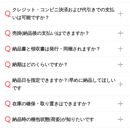
ださい。
クレジット・コンビニ決済および代引きでの支払
通常、翌営業日までにお送りしております。混
いは可能ですか？
雑状況によっては、お時間をいただくこともご
ざいます。予めご了承ください。土日祝日にご
売掛(納品後の支払い)はできますか？
依頼いただいた場合は、翌営業日以降のご連絡
銀行振込のみのご対応となります。
となります。
納品書と領収書は発行・同梱されますか？
基本的には先入金をお願いしておりますが、自
治体・行政機関・学校・病院・上場企業様 な
納期はどのくらいですか？
どの場合は、月末締め翌月末払いに対応可能で
納品書・領収書は ご依頼をいただいた場合の
す。
み発行しております。商品への同梱はしておら
納品日を指定できますか？/早めに納品してほしい
ず、通常はPDFデータをメール添付でお送りし
・印刷する場合(500個程度)
また、卒業・卒園記念品で対策委員会や個人様
です
ます。
ご入金、イメージ画像の校了から約2週間～2
からご注文いただく場合でも、お支払い元が学
原本の郵送をご希望の場合は、担当スタッフま
週間半でご納品いたします。
校や幼稚園・保育園であれば、同様の条件でご
たは注文フォームの『ご注文に関する備考欄』
在庫の確保・取り置きはできますか？
ご希望の納期がある場合は、お問い合わせ・お
対応できる場合がございます。
よりお知らせください。
・商品のみ注文する場合(サンプル購入を含む)
見積もり・ご注文時にその旨をお知らせくださ
ご希望の際は担当スタッフまでお気軽にご相談
ご入金確認後、1～2営業日で出荷いたしま
納品時の梱包状態(荷姿)が知りたいです
い。
ご入金確認後に在庫を確保し、注文確定のご連
ください。
す。
在庫状況や印刷スケジュールを確認のうえ、対
絡を致します。ご入金いただくまで在庫の確保