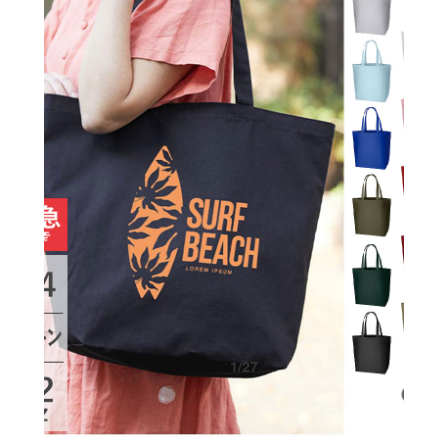
1
/
27