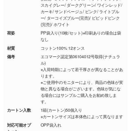
スカイグレー/ ダークグリーン/ ワインレッド/
シンプルな背景のデータや、使いたいキャラク
カーキ/ サンドベージュ/ ピンク/ ライトブル
ター部分の輪郭がはっきりしているデータは切
ー/ ターコイズブルー(完売)/ ビビッドピンク
り抜き処理が可能です。→
詳しく見る
(完売)/ ホワイト
荷姿
PP袋入り(10枚/セット)※印刷ありの場合は袋
・持っているデータの背景が足りない／塗り足
なし
しの作り方が分からない
材質
コットン100% 12オンス
印刷したいデータが印刷範囲よりも小さい場
備考
エコマーク認定第06104012号取得(ナチュラ
合、シンプルな色・柄の背景であれば拡張が可
ル)
能です。→
詳しく見る
※入荷時期によって若干厚さが異なることがあ
ります。
・デザインにQRコードを入れたい／QRコード
※ご使用中のモニターにより、商品の色味が実
を生成してほしい
物と異なる場合がございます。色味が気にな
URLをご指定いただければ、QRコードを生成
る場合にはサンプルご購入をお勧め致しま
いたします。配置のご相談にも応じています。
す。
→
詳しく見る
カートン入数
1箱(カートン)50個入り
※カートンサイズは本体色によって異なります
対応可能オプ
OPP袋入れ