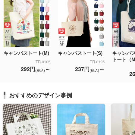
キャンバストート(M)
キャンバストート(S)
キャンバ
トート（
TR-0105
TR-0125
292円
～
237円
～
(税込)
(税込)
2
おすすめのデザイン事例