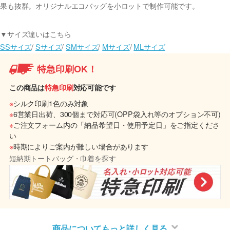
果も抜群。オリジナルエコバッグを小ロットで制作可能です。
▼サイズ違いはこちら
SSサイズ
/
Sサイズ
/
SMサイズ
/
Mサイズ
/
MLサイズ
特急印刷OK！
この商品は
特急印刷
対応可能です
※
シルク印刷1色のみ対象
※
6営業日出荷、300個まで対応可(OPP袋入れ等のオプション不可)
※
ご注文フォーム内の「納品希望日・使用予定日」をご指定くださ
い
※
時期によりご案内が難しい場合があります
短納期トートバッグ・巾着を探す
商品についてもっと詳しく見る