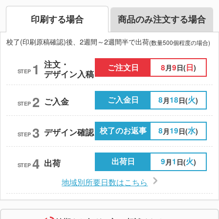
印刷する場合
商品のみ注文する場合
校了(印刷原稿確認)後、2週間～2週間半で出荷
(数量500個程度の場合)
注文・
1
ご注文日
8
9
日
月
日(
)
STEP
デザイン入稿
2
ご入金日
8
18
火
月
日(
)
ご入金
STEP
3
校了のお返事
8
19
水
月
日(
)
デザイン確認
STEP
4
出荷日
9
1
火
月
日(
)
出荷
STEP
地域別所要日数はこちら