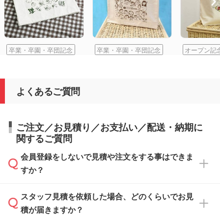
卒業・卒園・卒団記念
卒業・卒園・卒団記念
オープン記
よくあるご質問
ご注文／お見積り／お支払い／配送・納期に
関するご質問
会員登録をしないで見積や注文をする事はできま
すか？
スタッフ見積を依頼した場合、どのくらいでお見
可能です。見積・注文フォームにて『ゲストの
積が届きますか？
まま進む』ボタンからお進みのうえ、ご依頼く