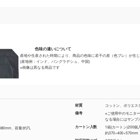
色味の違いについて
産地や生産された時期により、商品の色味に若干の差（色ブレ）が生じ
(産地例：インド、バングラデシュ、中国)
※画像は異なる商品です
材質
コットン、ポリエス
備考
※ご使用中のモニタ
なる場合にはサンプ
カートン入数
1箱(カートン)200個
380mm、容量/約7L
約370×400×570mm