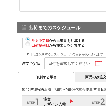
出荷までのスケジュール
注文予定日
から出荷日を計算する
出荷希望日
から注文日を計算する
▼日付選択をするとスケジュールの目安が表示されます
注文予定日
商品のみ注
印刷する場合
校了(印刷原稿確認)後、2週間～2週間半で出荷
(数量500個程
注文・
デザイン入稿