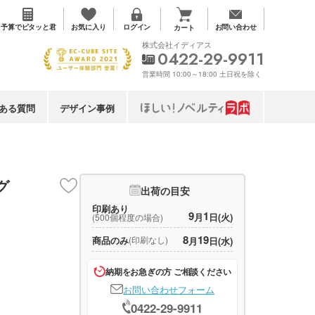
お気に入り
予算で
ピタッと君
ログイン
お問い合わせ
カート
株式会社イディアス
0422-29-9911
営業時間 10:00～18:00 土日祝を除く
ある質問
デザイン事例
グ
出荷の目安
印刷あり
9
1
月
日(火)
(500個程度の場合)
8
19
商品のみ
(印刷なし)
月
日(水)
納期をお急ぎの方 ご相談ください
お問い合わせフォーム
0422-29-9911