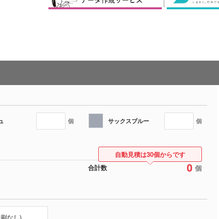
ュ
サックスブルー
個
個
自動見積は30個からです
0
個
合計数
印刷なし)