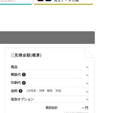
見積金額(概算)
商品
--
製版代
--
印刷代
--
送料
※
北海道・沖縄・離島 別途
--
追加オプション
--
--
円
税別合計
※
上記小計は税別です