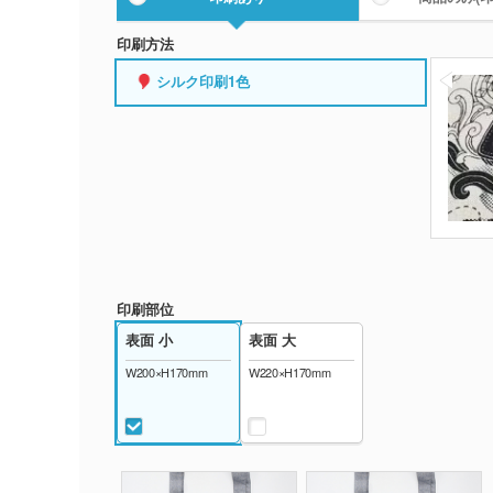
印刷方法
シルク印刷1色
印刷部位
表面 小
表面 大
W200×H170mm
W220×H170mm