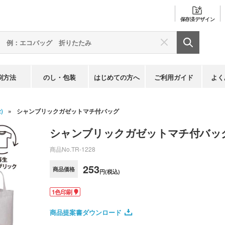
保存済
デザイン
刷方法
のし・包装
はじめての方へ
ご利用ガイド
よく
)
シャンブリックガゼットマチ付バッグ
シャンブリックガゼットマチ付バッ
商品No.
TR-1228
253
商品価格
円(税込)
1色印刷
商品提案書ダウンロード