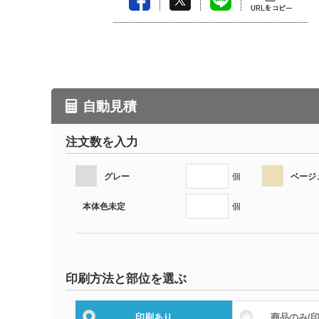
自動見積
注文数を入力
グレー
ベージ
個
本体色未定
個
印刷方法と部位を選ぶ
印刷あり
商品のみ
(