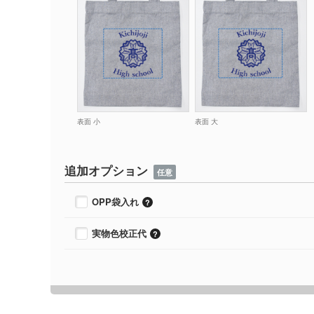
表面 小
表面 大
追加オプション
任意
OPP袋入れ
実物色校正代