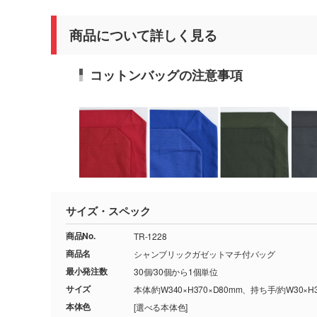
商品について詳しく見る
コットンバッグの注意事項
サイズ・スペック
商品No.
TR-1228
商品名
シャンブリックガゼットマチ付バッグ
最小発注数
30個/30個から1個単位
サイズ
本体/約W340×H370×D80mm、持ち手/約W30×H
本体色
[選べる本体色]