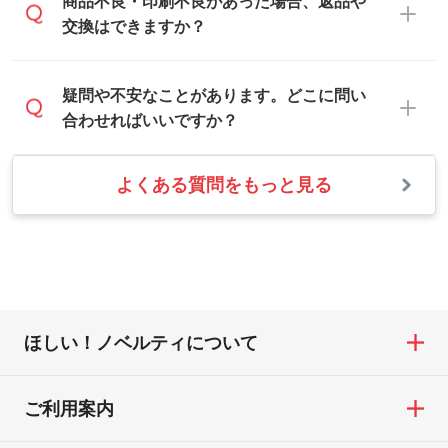
商品不良・印刷不良があった場合、返品や
写真などを、印刷に適したベクターデータ
おります。
はお休みとなります。注文・見積・お問い
交換はできますか？
に変換します。→
詳しく見る
本体色がナチュラルなど淡色の場合、印刷
合わせは、土日祝日でもお送りいただけれ
をくっきりと目立たせたいときは濃い印刷
ば、出社後速やかに対応いたします。
・フルカラーデータを1色に変換してほしい
お手数をお掛けいたしますが、至急担当ス
疑問や不安なことがあります。どこに問い
色が、柔らかい雰囲気にしたいときは淡い
シルク印刷、レーザー彫刻など印刷方法に
タッフまでご連絡ください。商品の状況を
合わせればいいですか？
印刷色が映えます。
あわせて、フルカラーのデータを1色になお
確認し、改めてご案内いたします。
します。→
詳しく見る
また、お選びいただいた印刷色が本体色に
よくある質問をもっと見る
お問い合わせフォームをご利用ください。1
【返品・交換の対象】
合わない場合や仕上がりに影響しそうな場
・1色印刷でグラデーションや濃淡を表現し
営業日以内に担当スタッフよりメールにて
・お届け時に商品が損傷・故障している場
合は、スタッフから別の色をご案内するこ
たい
ご連絡いたします。
合
ともございます。
網点という技法で濃淡を表現することがで
お急ぎの場合はお電話でのご質問も受け付
・ご注文と異なる商品が届いた場合
きます。濃淡の差が分かるデータに調整い
けております。下記電話番号までお問い合
・印刷不良があった場合
たします。→
詳しく見る
わせください。
※印刷不良は原則として“再印刷”でご対応さ
ほしい！ノベルティについて
せていただいております。
・コーポレートカラーを使って印刷したい
TEL：0422-29-9911 営業時間10:00～
※詳しくは「
商品の良品基準について
」をご
／印刷色にこだわりがある
18:00(土日祝日除く)
覧ください。
DIC・PANTONEなどのカラーチップの指定
ご利用案内
お問い合わせフォームはこちら
や、現物支給による色指定も承っておりま
【返品・交換ができない場合】