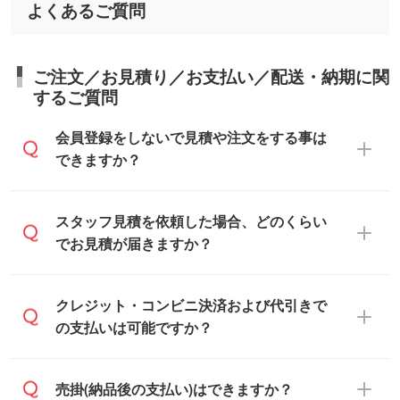
よくあるご質問
ご注文／お見積り／お支払い／配送・納期に関
するご質問
会員登録をしないで見積や注文をする事は
できますか？
可能です。見積・注文フォームにて『ゲス
スタッフ見積を依頼した場合、どのくらい
トのまま進む』ボタンからお進みのうえ、
でお見積が届きますか？
ご依頼ください。
通常、翌営業日までにお送りしておりま
クレジット・コンビニ決済および代引きで
す。混雑状況によっては、お時間をいただ
の支払いは可能ですか？
くこともございます。予めご了承くださ
い。土日祝日にご依頼いただいた場合は、
銀行振込のみのご対応となります。
売掛(納品後の支払い)はできますか？
翌営業日以降のご連絡となります。