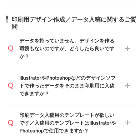
商品詳細の荷姿欄をご確認ください。
ります。>>
対象商品はこちら
な日程はスタッフまでお問い合わせくださ
【箱入り】 商品がひとつずつ箱に入って
※最短出荷日は商品によって異なります。各
い。
日本全国へお届けが可能です。なお、海外
います。(白箱、化粧箱、ブリスターパック
印刷用デザイン作成／データ入稿に関するご質
商品ページにてご確認ください
への直接納品は行っておりませんので予め
など)
問
また、商品ページ内の「出荷までのスケジ
ご了承ください。
【袋入り】 商品がひとつずつ袋に入って
ュール」に注文予定日をご入力いただく
います。(透明袋、デザイン袋など)
データを持っていません。デザインを作る
と、おおよその締切日や出荷目安をご確認
【個包装なし】 個包装がされていない状
環境もないのですが、どうしたら良いです
いただけます。
態で納品します。
か？
商品在庫や印刷ラインを確保するために
※化粧箱から白箱への入れ替えや、オリジナ
も、商品が決まりましたらお早めのご発注
ル箱の作成は原則承っておりません。
をお願いいたします。
無料の「
デザインシミュレーター
」を使え
IllustratorやPhotoshopなどのデザインソフ
ば、PCやスマホから簡単にデザインを作成
トで作ったデータをそのまま印刷用に入稿
※土日祝日を除く営業日換算です。
できます。スタンプやテンプレートも豊富
できますか？
※沖縄・離島は追加日数がかかります。
なので、デザインソフトがなくても安心で
す。
IllustratorやPhotoshop、CLIP STUDIOなどの
印刷データ入稿用のテンプレートが欲しい
デザインソフトでこだわりのデザインを作
です／入稿用のテンプレートはIllustratorや
また、「
データ作成サービス
」もご利用い
成したい方は、
完全データ入稿
がおすすめ
Photoshopで使用できますか？
ただけます。ご希望の文言・書体・印刷色
です。
をお知らせいただければ、弊社にて無料で