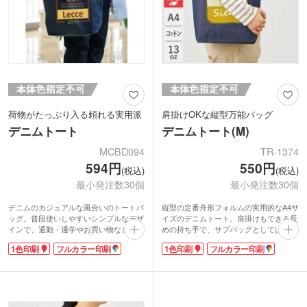
荷物がたっぷり入る頼れる実用派
肩掛けOKな縦型万能バッグ
デニムトート
デニムトート(M)
MCBD094
TR-1374
594円
550円
(税込)
(税込)
最小発注数30個
最小発注数30個
デニムのカジュアルな風合いのトートバ
縦型の定番舟形フォルムの実用的なA4サ
ッグ。普段使いしやすいシンプルなデザ
イズのデニムトート。肩掛けもできる長
インで、通勤・通学やお買い物など幅広
めの持ち手で、サブバッグとしてはもち
く活躍します。マチ付きで収納力があ
ろん、メインバッグとしても活躍しま
1色印刷
フルカラー印刷
1色印刷
フルカラー印刷
り、荷物をたっぷり入れられるのもポイ
す。しっかりとしたデニム生地は、カジ
ント。しっかりとした厚みのある生地を
ュアルにもきれいめにも合わせやすい万
使用しており、長めの持ち手で肩掛けも
能アイテムです。
できるため、荷物が多い日でも安心で
1色印刷か、フルカラー印刷が可能。ロ
す。
ゴを印刷してアパレルショップの周年記
1色かフルカラーでロゴを広範囲に印刷
念にいかがですか。