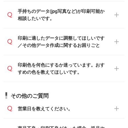
「.ai」形式または「.psd」形式で保存し、
デザインデータを1点作成いたします。
一部商品は入稿用テンプレートのご用意が
手持ちのデータ(jpg写真など)が印刷可能か
お見積・ご注文フォームにアップロードし
あります。各商品ページの『印刷方法・テ
相談したいです。
てご入稿ください。
ンプレート』からダウンロードをお願いい
たします。
ご入稿後は経験豊富なスタッフがデータに
印刷に適したデータ・解像度かどうか、担
印刷に適したデータに調整してほしいです
入稿用のテンプレートはPDF形式ですが、
不備がないかチェックし、お客様と確認し
当スタッフが事前に確認いたします。
／その他データ作成に関するお困りごと
IllustratorやPhotoshopで開いてご利用いた
てから印刷に進みますので、ご安心くださ
データはお見積・ご注文・
お問い合わせフ
だけます。詳しい手順は「
入稿テンプレー
い。
ォーム
へ添付いただくか、担当スタッフ宛
トの使い方
」をご確認ください。
データ作成でお困りの際には、担当スタッ
印刷色を何色にするか迷っています。おす
にメールでお送りください。
フがサポートいたしますのでお気軽にご相
すめの色を教えてほしいです。
仕上がりに影響しそうな点もチェックいた
談ください。
しますので、データのご相談だけでもお気
お問い合わせフォーム
や、見積/注文フォー
軽にお問い合わせください。
お見積・ご注文・
お問い合わせフォーム
か
ムから添付してお送りください。
その他のご質問
らご相談いただきますと、担当スタッフが
なお、印刷用データの作り方に関する詳細
お客様のご希望や商品の本体色を確認し、
・解像度の低いデータをトレース/調整して
営業日を教えてください。
は、「
完全データ入稿
」をご参照くださ
印刷色をご提案させていただきます。
ほしい
い。
本体色がブラック、ネイビーなど濃色の場
解像度の低い画像や、手書きのイラスト、
合は白色か淡い色の印刷色をおすすめして
営業日は平日の10:00～18:00で、土日祝日