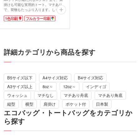
掛けも可能な実用的トート。マチあり
で、荷物もたっぷり入ります。しっかり
としたデニム生地に、ハンドル部分のア
1色印刷
フルカラー印刷
ンティークゴールドのスタッズがアクセ
ントを加え、カジュアルながら個性的な
印象に。
1色印刷か、フルカラー印刷が可能。広
い印刷面を活かしてロゴなどを大きくプ
リントできるため、イベントやライブの
物販バッグとしても最適です。
詳細カテゴリから商品を探す
B5サイズ以下
A4サイズ対応
B4サイズ対応
A3サイズ以上
8oz～
12oz～
インディゴ
ウォッシュ
マチなし
マチあり舟底
マチあり角底
縦型
横型
肩掛け
ポケット付
日本製
エコバッグ・トートバッグをカテゴリか
ら探す