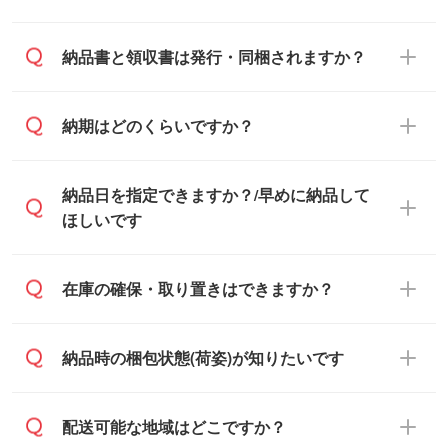
基本的には先入金をお願いしております
納品書と領収書は発行・同梱されますか？
が、自治体・行政機関・学校・病院・上場
企業様 などの場合は、月末締め翌月末払い
納品書・領収書は ご依頼をいただいた場合
納期はどのくらいですか？
に対応可能です。
のみ発行しております。商品への同梱はし
ておらず、通常はPDFデータをメール添付
また、卒業・卒園記念品で対策委員会や個
・印刷する場合(500個程度)
納品日を指定できますか？/早めに納品して
でお送りします。
人様からご注文いただく場合でも、お支払
ご入金、イメージ画像の校了から約2週間
ほしいです
原本の郵送をご希望の場合は、担当スタッ
い元が学校や幼稚園・保育園であれば、同
～2週間半でご納品いたします。
フまたは注文フォームの『ご注文に関する
様の条件でご対応できる場合がございま
備考欄』よりお知らせください。
す。
ご希望の納期がある場合は、お問い合わ
在庫の確保・取り置きはできますか？
・商品のみ注文する場合(サンプル購入を含
ご希望の際は担当スタッフまでお気軽にご
せ・お見積もり・ご注文時にその旨をお知
む)
相談ください。
らせください。
ご入金確認後、1～2営業日で出荷いたし
ご入金確認後に在庫を確保し、注文確定の
納品時の梱包状態(荷姿)が知りたいです
在庫状況や印刷スケジュールを確認のう
ます。
ご連絡を致します。ご入金いただくまで在
え、対応が可能かご案内いたします。
庫の確保はできかねますので予めご了承く
また、お急ぎで印刷をご希望の場合は、最
納期は商品や数量、印刷方法、ご納品場
商品によって異なります。各ページにある
配送可能な地域はどこですか？
ださい。
短5営業日で出荷可能な商品もご用意してお
所、在庫の有無によって異なります。正確