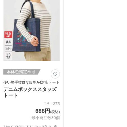
したオリジナルバッグを作れます。ショ
ップの周年記念品や学校関連のノベルテ
ィとしてもおすすめの商品です。
使い勝手抜群な縦型A4対応トート
デニムボックススタッズ
トート
TR-1375
688円
(税込)
最小発注数30個
A4サイズが縦に入るスクエア型で、肩