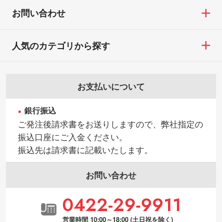
す。→
詳しく見る
・お客様の元で商品を加工された場合、ま
お問い合わせ
たは商品が破損した場合
・背景がある画像からキャラクター部分だ
・商品到着後7日以上経過している場合
けを使いたいです
人気のカテゴリから探す
・お客様のご都合による返品・交換依頼(商
シンプルな背景のデータや、使いたいキャ
品・色・数量などの注文間違い等)
ラクター部分の輪郭がはっきりしているデ
ータは切り抜き処理が可能です。→
詳しく
お支払いについて
見る
銀行振込
・持っているデータの背景が足りない／塗
ご発注後請求書をお送りしますので、弊社指定の
り足しの作り方が分からない
振込口座にご入金ください。
印刷したいデータが印刷範囲よりも小さい
振込先は請求書に記載いたします。
場合、シンプルな色・柄の背景であれば拡
張が可能です。→
詳しく見る
お問い合わせ
・デザインにQRコードを入れたい／QRコ
0422-29-9911
ードを生成してほしい
URLをご指定いただければ、QRコードを生
営業時間 10:00～18:00 (土日祝を除く)