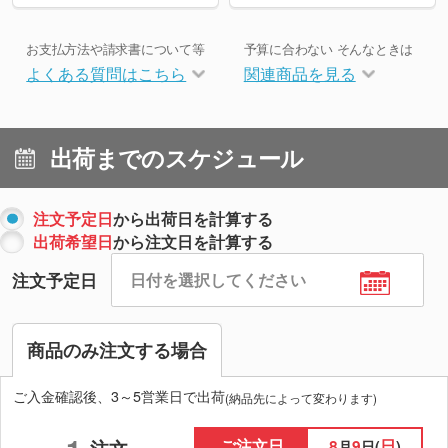
お支払方法や請求書について等
予算に合わない そんなときは
よくある質問はこちら
関連商品を見る
出荷までのスケジュール
注文予定日
から出荷日を計算する
出荷希望日
から注文日を計算する
注文予定日
商品のみ注文する場合
ご入金確認後、3～5営業日で出荷
(納品先によって変わります)
ご注文日
8
9
日
月
日(
)