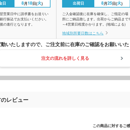
8
18
火
8
25
火
金日
出荷日
月
日(
)
月
日(
)
翌営業日中に請求書をお送りい
ご入金確認後に在庫を確保し、ご指定の場
銀行振込でお支払いください。
所にご納品致します。出荷からご納品まで
後の進行となります。
～4営業日程度かかります。(地域による)
地域別所要日数はこちら
変動いたしますので、
ご注文前に在庫のご確認をお願いいた
注文の流れを詳しく見る
方のレビュー
この商品に対するご