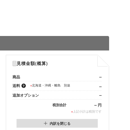
見積金額(概算)
商品
--
送料
※
北海道・沖縄・離島 別途
--
追加オプション
--
--
円
税別合計
※
上記小計は税別です
内訳を閉じる