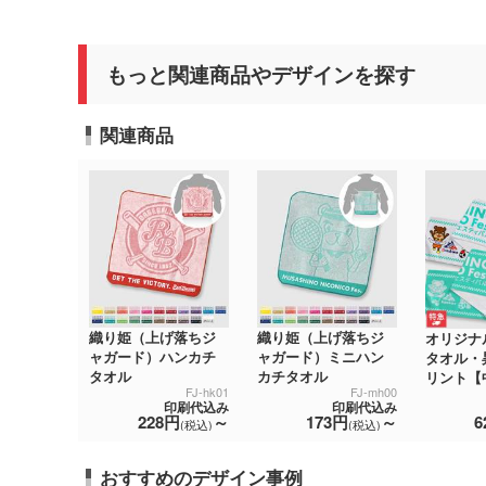
もっと関連商品やデザインを探す
関連商品
織り姫（上げ落ちジ
織り姫（上げ落ちジ
オリジナ
ャガード）ハンカチ
ャガード）ミニハン
タオル・
タオル
カチタオル
リント【
FJ-hk01
FJ-mh00
印刷代込み
印刷代込み
228円
～
173円
～
6
(税込)
(税込)
おすすめのデザイン事例