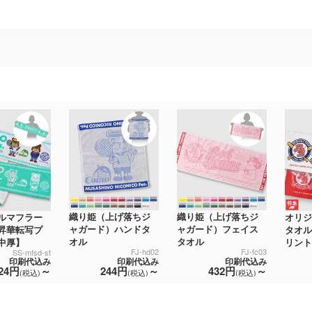
織り姫（上げ落ちジ
織り姫（上げ落ちジ
ルマフラー
オリジ
ャガード）ハンドタ
ャガード）フェイス
昇華転写プ
タオル
オル
タオル
中厚】
リント
FJ-hd02
FJ-fc03
SS-mfsd-st
印刷代込み
印刷代込み
印刷代込み
244円
～
432円
～
24円
～
(税込)
(税込)
(税込)