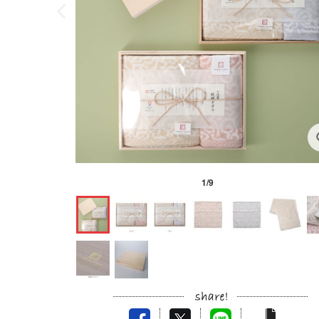
1
/
9