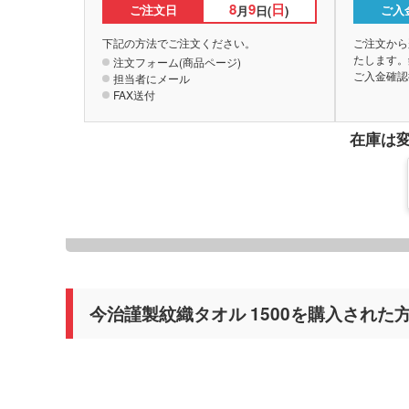
8
9
日
ご注文日
ご入
月
日(
)
下記の方法でご注文ください。
ご注文から
たします。
注文フォーム(商品ページ)
ご入金確認
担当者にメール
FAX送付
在庫は
今治謹製紋織タオル 1500を購入された