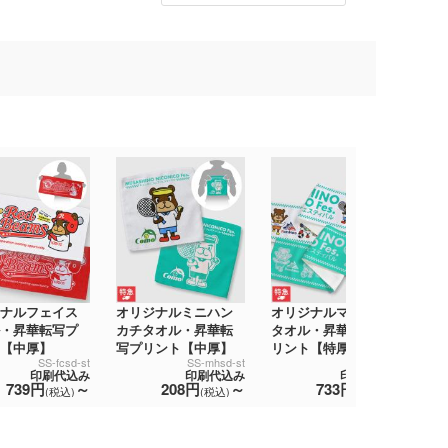
ナルフェイス
オリジナルミニハン
オリジナルマフラー
オ
・昇華転写プ
カチタオル・昇華転
タオル・昇華転写プ
タ
【中厚】
写プリント【中厚】
リント【特厚】
リ
SS-fcsd-st
SS-mhsd-st
SS-mfrb-st
印刷代込み
印刷代込み
印刷代込み
739円
～
208円
～
733円
～
(税込)
(税込)
(税込)