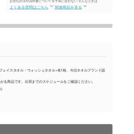
お支払方法や請求書について等
予算に合わない そんなときは
よくある質問はこちら
関連商品を見る
/フェイスタオル・ウォッシュタオル×各1枚、今治タオルブランド認
号
かかる商品です。出荷までのスケジュールをご確認ください。
入り