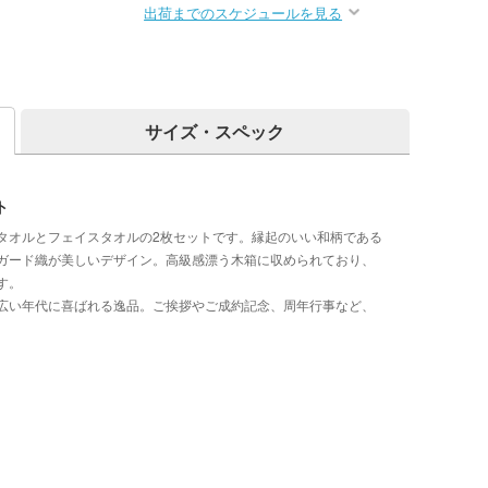
出荷までのスケジュールを見る
サイズ・スペック
ト
タオルとフェイスタオルの2枚セットです。縁起のいい和柄である
ガード織が美しいデザイン。高級感漂う木箱に収められており、
す。
広い年代に喜ばれる逸品。ご挨拶やご成約記念、周年行事など、