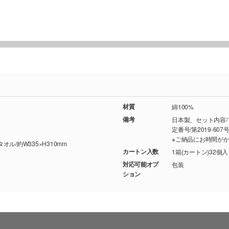
材質
綿100%
備考
日本製、セット内容
定番号/第2019-607
※ご納品にお時間が
オル/約W335×H310mm
カートン入数
1箱(カートン)32個
対応可能オプ
包装
ション