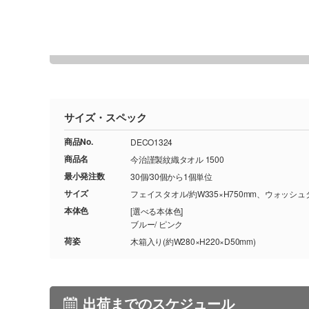
サイズ・スペック
商品No.
DECO1324
商品名
今治謹製紋織タオル 1500
最小発注数
30個/30個から1個単位
サイズ
フェイスタオル/約W335×H750mm、ウォッシュタ
本体色
[選べる本体色]
ブルー/ ピンク
荷姿
木箱入り(約W280×H220×D50mm)
出荷までのスケジュール