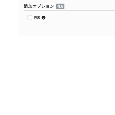
追加オプション
任意
包装