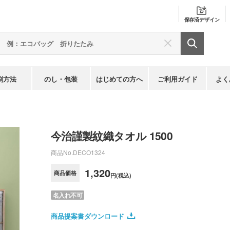
保存済
デザイン
刷方法
のし・包装
はじめての方へ
ご利用ガイド
よく
今治謹製紋織タオル 1500
商品No.
DECO1324
1,320
商品価格
円(税込)
名入れ不可
商品提案書ダウンロード