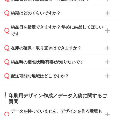
基本的には先入金をお願いしておりますが、自
治体・行政機関・学校・病院・上場企業様 な
納期はどのくらいですか？
どの場合は、月末締め翌月末払いに対応可能で
納品書・領収書は ご依頼をいただいた場合の
す。
み発行しております。商品への同梱はしておら
納品日を指定できますか？/早めに納品してほしい
ず、通常はPDFデータをメール添付でお送りし
・印刷する場合(500個程度)
また、卒業・卒園記念品で対策委員会や個人様
です
ます。
ご入金、イメージ画像の校了から約2週間～2
からご注文いただく場合でも、お支払い元が学
原本の郵送をご希望の場合は、担当スタッフま
週間半でご納品いたします。
校や幼稚園・保育園であれば、同様の条件でご
たは注文フォームの『ご注文に関する備考欄』
在庫の確保・取り置きはできますか？
ご希望の納期がある場合は、お問い合わせ・お
対応できる場合がございます。
よりお知らせください。
・商品のみ注文する場合(サンプル購入を含む)
見積もり・ご注文時にその旨をお知らせくださ
ご希望の際は担当スタッフまでお気軽にご相談
ご入金確認後、1～2営業日で出荷いたしま
納品時の梱包状態(荷姿)が知りたいです
い。
ご入金確認後に在庫を確保し、注文確定のご連
ください。
す。
在庫状況や印刷スケジュールを確認のうえ、対
絡を致します。ご入金いただくまで在庫の確保
応が可能かご案内いたします。
配送可能な地域はどこですか？
はできかねますので予めご了承ください。
商品によって異なります。各ページにある商品
納期は商品や数量、印刷方法、ご納品場所、在
また、お急ぎで印刷をご希望の場合は、最短5
詳細の荷姿欄をご確認ください。
庫の有無によって異なります。正確な日程はス
営業日で出荷可能な商品もご用意しておりま
【箱入り】 商品がひとつずつ箱に入っていま
日本全国へお届けが可能です。なお、海外への
タッフまでお問い合わせください。
印刷用デザイン作成／データ入稿に関するご
す。>>
対象商品はこちら
す。(白箱、化粧箱、ブリスターパックなど)
直接納品は行っておりませんので予めご了承く
質問
※最短出荷日は商品によって異なります。各商
【袋入り】 商品がひとつずつ袋に入っていま
ださい。
また、商品ページ内の「出荷までのスケジュー
品ページにてご確認ください
す。(透明袋、デザイン袋など)
データを持っていません。デザインを作る環境も
ル」に注文予定日をご入力いただくと、おおよ