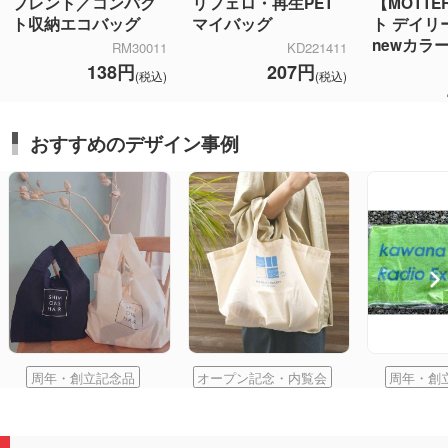
プレント／コンパク
リフェロ・再生PET
【MOTT
ト収納エコバッグ
マイバッグ
ト デイリ
newカラ
RM30011
KD221411
138円
207円
(税込)
(税込)
おすすめのデザイン事例
周年・創立記念品
オープン記念・内覧会
周年・創