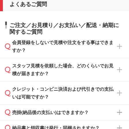
よくあるご質問
ご注文／お見積り／お支払い／配送・納期に
関するご質問
会員登録をしないで見積や注文をする事はできま
すか？
スタッフ見積を依頼した場合、どのくらいでお見
可能です。見積・注文フォームにて『ゲストの
積が届きますか？
まま進む』ボタンからお進みのうえ、ご依頼く
ださい。
クレジット・コンビニ決済および代引きでの支払
通常、翌営業日までにお送りしております。混
いは可能ですか？
雑状況によっては、お時間をいただくこともご
ざいます。予めご了承ください。土日祝日にご
売掛(納品後の支払い)はできますか？
依頼いただいた場合は、翌営業日以降のご連絡
銀行振込のみのご対応となります。
となります。
納品書と領収書は発行・同梱されますか？