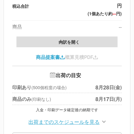
円
税込合計
--
(1個あたり約
円)
商品
--
製版代
--
内訳を開く
印刷代
--
商品提案書
概算見積PDF
送料
--
※
北海道・沖縄・離島 別途
追加オプション
--
出荷の目安
円
税別合計
8
28
印刷あり
月
日(金)
(500個程度の場合)
※
上記小計は税別です
8
17
商品のみ
月
日(月)
(印刷なし)
入金・印刷データ確定後の納期です
出荷までのスケジュールを見る