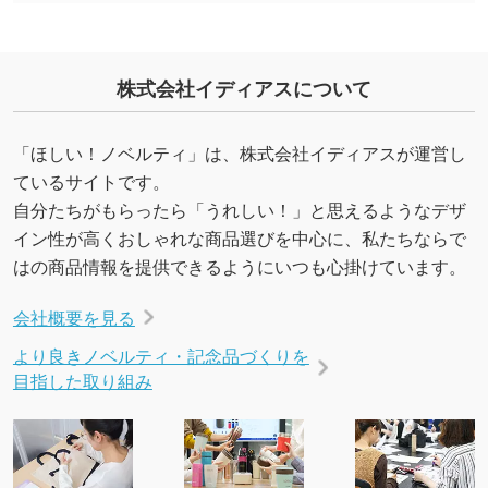
印刷したいデータが印刷範囲よりも小さい場
合、シンプルな色・柄の背景であれば拡張が可
能です。→
詳しく見る
株式会社イディアスについて
・デザインにQRコードを入れたい／QRコード
を生成してほしい
「ほしい！ノベルティ」は、株式会社イディアスが運営し
URLをご指定いただければ、QRコードを生成
ているサイトです。
いたします。配置のご相談にも応じています。
自分たちがもらったら「うれしい！」と思えるようなデザ
→
詳しく見る
イン性が高くおしゃれな商品選びを中心に、私たちならで
はの商品情報を提供できるようにいつも心掛けています。
会社概要を見る
より良きノベルティ・記念品づくりを
目指した取り組み