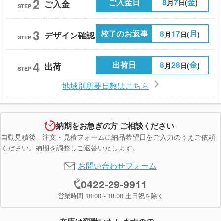
2
ご入金日
8
7
金
月
日(
)
ご入金
STEP
3
校了のお返事
8
17
月
月
日(
)
デザイン確認
STEP
4
出荷日
8
28
金
月
日(
)
出荷
STEP
地域別所要日数はこちら
納期をお急ぎの方 ご相談ください
自動見積後、注文・見積フォームに納品希望日をご入力のうえご依頼
ください。納期を調整しご返答いたします。
お問い合わせフォーム
0422-29-9911
営業時間 10:00～18:00 土日祝を除く