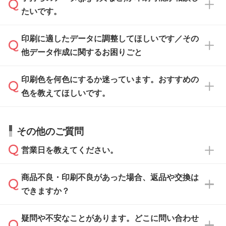
一部商品は入稿用テンプレートのご用意があり
タを1点作成いたします。
ください。
たいです。
ます。各商品ページの『印刷方法・テンプレー
ト』からダウンロードをお願いいたします。
ご入稿後は経験豊富なスタッフがデータに不備
印刷に適したデータに調整してほしいです／その
入稿用のテンプレートはPDF形式ですが、
印刷に適したデータ・解像度かどうか、担当ス
がないかチェックし、お客様と確認してから印
IllustratorやPhotoshopで開いてご利用いただけ
他データ作成に関するお困りごと
タッフが事前に確認いたします。
刷に進みますので、ご安心ください。
ます。詳しい手順は「
入稿テンプレートの使い
データはお見積・ご注文・
お問い合わせフォー
方
」をご確認ください。
印刷色を何色にするか迷っています。おすすめの
ム
へ添付いただくか、担当スタッフ宛にメール
データ作成でお困りの際には、担当スタッフが
でお送りください。
色を教えてほしいです。
サポートいたしますのでお気軽にご相談くださ
仕上がりに影響しそうな点もチェックいたしま
い。
すので、データのご相談だけでもお気軽にお問
お問い合わせフォーム
や、見積/注文フォーム
お見積・ご注文・
お問い合わせフォーム
からご
その他のご質問
い合わせください。
から添付してお送りください。
相談いただきますと、担当スタッフがお客様の
ご希望や商品の本体色を確認し、印刷色をご提
営業日を教えてください。
なお、印刷用データの作り方に関する詳細は、
・解像度の低いデータをトレース/調整してほ
案させていただきます。
「
完全データ入稿
」をご参照ください。
しい
本体色がブラック、ネイビーなど濃色の場合は
商品不良・印刷不良があった場合、返品や交換は
営業日は平日の10:00～18:00で、土日祝日はお
解像度の低い画像や、手書きのイラスト、写真
白色か淡い色の印刷色をおすすめしておりま
できますか？
休みとなります。注文・見積・お問い合わせ
などを、印刷に適したベクターデータに変換し
す。
は、土日祝日でもお送りいただければ、出社後
ます。→
詳しく見る
本体色がナチュラルなど淡色の場合、印刷をく
疑問や不安なことがあります。どこに問い合わせ
速やかに対応いたします。
お手数をお掛けいたしますが、至急担当スタッ
っきりと目立たせたいときは濃い印刷色が、柔