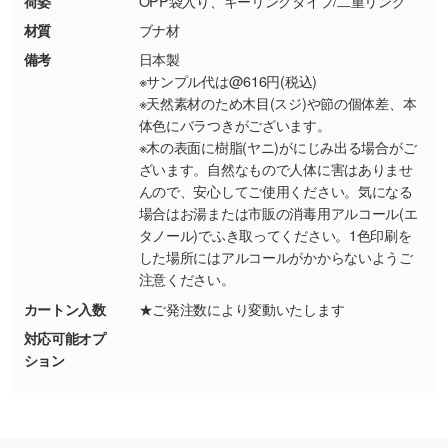
荷姿
OPP袋入り、キーリングタイプ/二重リング
使いたいです
材質
ブナ材
シンプルな背景のデータや、使いたいキャラク
備考
日本製
ター部分の輪郭がはっきりしているデータは切
※サンプル代は@616円(税込)
り抜き処理が可能です。→
詳しく見る
※天然素材のため木目(スジ)や節の個体差、本
体色にバラつきがございます。
・持っているデータの背景が足りない／塗り足
※木の表面に樹脂(ヤニ)がにじみ出る場合がご
しの作り方が分からない
ざいます。自然なもので人体に害はありませ
んので、安心してご使用ください。気になる
印刷したいデータが印刷範囲よりも小さい場
場合はお湯または市販の消毒用アルコール(エ
合、シンプルな色・柄の背景であれば拡張が可
タノール)でふき取ってください。1色印刷を
能です。→
詳しく見る
した場所にはアルコールがかからないようご
注意ください。
・デザインにQRコードを入れたい／QRコード
カートン入数
★ご発注数により変動いたします
を生成してほしい
対応可能オプ
URLをご指定いただければ、QRコードを生成
ション
いたします。配置のご相談にも応じています。
→
詳しく見る