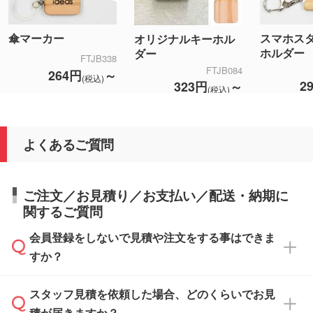
傘マーカー
スマホス
オリジナルキーホル
ホルダー
ダー
FTJB338
FTJB084
264円
～
(税込)
2
323円
～
(税込)
よくあるご質問
ご注文／お見積り／お支払い／配送・納期に
関するご質問
会員登録をしないで見積や注文をする事はできま
すか？
スタッフ見積を依頼した場合、どのくらいでお見
可能です。見積・注文フォームにて『ゲストの
積が届きますか？