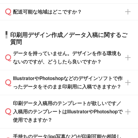
す。
在庫状況や印刷スケジュールを確認のうえ、対
絡を致します。ご入金いただくまで在庫の確保
応が可能かご案内いたします。
配送可能な地域はどこですか？
はできかねますので予めご了承ください。
商品によって異なります。各ページにある商品
納期は商品や数量、印刷方法、ご納品場所、在
また、お急ぎで印刷をご希望の場合は、最短5
詳細の荷姿欄をご確認ください。
庫の有無によって異なります。正確な日程はス
営業日で出荷可能な商品もご用意しておりま
【箱入り】 商品がひとつずつ箱に入っていま
日本全国へお届けが可能です。なお、海外への
タッフまでお問い合わせください。
印刷用デザイン作成／データ入稿に関するご
す。>>
対象商品はこちら
す。(白箱、化粧箱、ブリスターパックなど)
直接納品は行っておりませんので予めご了承く
質問
※最短出荷日は商品によって異なります。各商
【袋入り】 商品がひとつずつ袋に入っていま
ださい。
また、商品ページ内の「出荷までのスケジュー
品ページにてご確認ください
す。(透明袋、デザイン袋など)
データを持っていません。デザインを作る環境も
ル」に注文予定日をご入力いただくと、おおよ
【個包装なし】 個包装がされていない状態で
ないのですが、どうしたら良いですか？
その締切日や出荷目安をご確認いただけます。
納品します。
商品在庫や印刷ラインを確保するためにも、商
※化粧箱から白箱への入れ替えや、オリジナル
IllustratorやPhotoshopなどのデザインソフトで作
品が決まりましたらお早めのご発注をお願いい
無料の「
デザインシミュレーター
」を使えば、
箱の作成は原則承っておりません。
たします。
ったデータをそのまま印刷用に入稿できますか？
PCやスマホから簡単にデザインを作成できま
す。スタンプやテンプレートも豊富なので、デ
※土日祝日を除く営業日換算です。
印刷データ入稿用のテンプレートが欲しいです／
ザインソフトがなくても安心です。
IllustratorやPhotoshop、CLIP STUDIOなどのデ
※沖縄・離島は追加日数がかかります。
入稿用のテンプレートはIllustratorやPhotoshopで
ザインソフトでこだわりのデザインを作成した
また、「
データ作成サービス
」もご利用いただ
使用できますか？
い方は、
完全データ入稿
がおすすめです。
けます。ご希望の文言・書体・印刷色をお知ら
「.ai」形式または「.psd」形式で保存し、お見
せいただければ、弊社にて無料でデザインデー
積・ご注文フォームにアップロードしてご入稿
手持ちのデータ(jpg写真など)が印刷可能か相談し