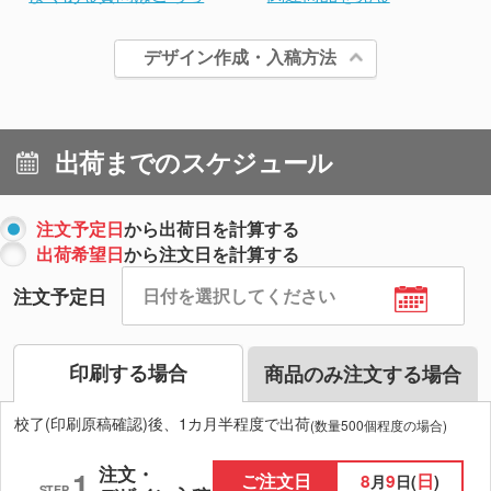
デザイン作成・入稿方法
出荷までのスケジュール
注文予定日
から出荷日を計算する
出荷希望日
から注文日を計算する
注文予定日
印刷する場合
商品のみ注文する場合
校了(印刷原稿確認)後、1カ月半程度で出荷
(数量500個程度の場合)
注文・
1
ご注文日
8
9
日
月
日(
)
STEP