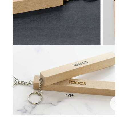
1
/
14