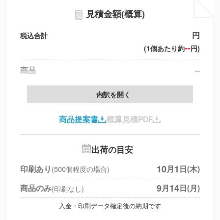
見積金額(概算)
円
税込合計
--
(1個あたり約
円)
商品
--
製版代
--
内訳を開く
印刷代
--
商品提案書
概算見積PDF
送料
--
※
北海道・沖縄・離島 別途
追加オプション
--
出荷の目安
円
税別合計
10
1
印刷あり
月
日(木)
(500個程度の場合)
※
上記小計は税別です
9
14
商品のみ
月
日(月)
(印刷なし)
入金・印刷データ確定後の納期です