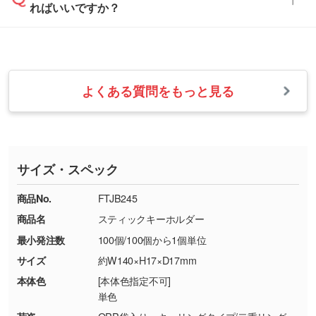
ればいいですか？
フまでご連絡ください。商品の状況を確認し、
・フルカラーデータを1色に変換してほしい
らかい雰囲気にしたいときは淡い印刷色が映え
改めてご案内いたします。
シルク印刷、レーザー彫刻など印刷方法にあわ
ます。
せて、フルカラーのデータを1色になおしま
お問い合わせフォームをご利用ください。1営
【返品・交換の対象】
す。→
詳しく見る
業日以内に担当スタッフよりメールにてご連絡
また、お選びいただいた印刷色が本体色に合わ
・お届け時に商品が損傷・故障している場合
いたします。
ない場合や仕上がりに影響しそうな場合は、ス
よくある質問をもっと見る
・ご注文と異なる商品が届いた場合
・1色印刷でグラデーションや濃淡を表現した
お急ぎの場合はお電話でのご質問も受け付けて
タッフから別の色をご案内することもございま
・印刷不良があった場合
い
おります。下記電話番号までお問い合わせくだ
す。
※印刷不良は原則として“再印刷”でご対応させ
網点という技法で濃淡を表現することができま
さい。
ていただいております。
す。濃淡の差が分かるデータに調整いたしま
サイズ・スペック
※詳しくは「
商品の良品基準について
」をご覧
す。→
詳しく見る
TEL：0422-29-9911 営業時間10:00～
ください。
18:00(土日祝日除く)
商品No.
FTJB245
・コーポレートカラーを使って印刷したい／印
お問い合わせフォームはこちら
商品名
スティックキーホルダー
【返品・交換ができない場合】
刷色にこだわりがある
最小発注数
100個/100個から1個単位
・お客様の元で商品を加工された場合、または
DIC・PANTONEなどのカラーチップの指定や、
商品が破損した場合
現物支給による色指定も承っております。→
詳
サイズ
約W140×H17×D17mm
・商品到着後7日以上経過している場合
しく見る
本体色
[本体色指定不可]
・お客様のご都合による返品・交換依頼(商
単色
品・色・数量などの注文間違い等)
・背景がある画像からキャラクター部分だけを