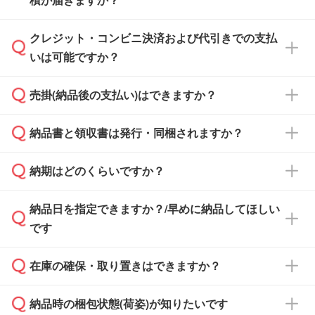
まま進む』ボタンからお進みのうえ、ご依頼く
ださい。
クレジット・コンビニ決済および代引きでの支払
通常、翌営業日までにお送りしております。混
いは可能ですか？
雑状況によっては、お時間をいただくこともご
ざいます。予めご了承ください。土日祝日にご
売掛(納品後の支払い)はできますか？
依頼いただいた場合は、翌営業日以降のご連絡
銀行振込のみのご対応となります。
となります。
納品書と領収書は発行・同梱されますか？
基本的には先入金をお願いしておりますが、自
治体・行政機関・学校・病院・上場企業様 な
納期はどのくらいですか？
どの場合は、月末締め翌月末払いに対応可能で
納品書・領収書は ご依頼をいただいた場合の
す。
み発行しております。商品への同梱はしておら
納品日を指定できますか？/早めに納品してほしい
ず、通常はPDFデータをメール添付でお送りし
・印刷する場合(500個程度)
また、卒業・卒園記念品で対策委員会や個人様
です
ます。
ご入金、イメージ画像の校了から約2週間～2
からご注文いただく場合でも、お支払い元が学
原本の郵送をご希望の場合は、担当スタッフま
週間半でご納品いたします。
校や幼稚園・保育園であれば、同様の条件でご
たは注文フォームの『ご注文に関する備考欄』
在庫の確保・取り置きはできますか？
ご希望の納期がある場合は、お問い合わせ・お
対応できる場合がございます。
よりお知らせください。
・商品のみ注文する場合(サンプル購入を含む)
見積もり・ご注文時にその旨をお知らせくださ
ご希望の際は担当スタッフまでお気軽にご相談
ご入金確認後、1～2営業日で出荷いたしま
納品時の梱包状態(荷姿)が知りたいです
い。
ご入金確認後に在庫を確保し、注文確定のご連
ください。