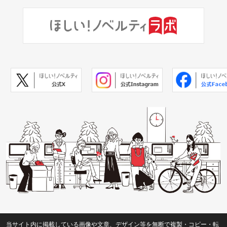
当サイト内に掲載している画像や文章、デザイン等を無断で複製・コピー・転