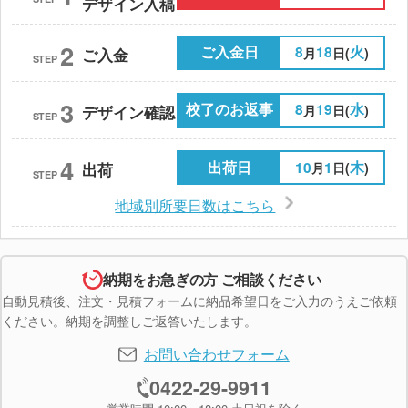
デザイン入稿
2
ご入金日
8
18
火
月
日(
)
ご入金
STEP
3
校了のお返事
8
19
水
月
日(
)
デザイン確認
STEP
4
出荷日
10
1
木
月
日(
)
出荷
STEP
地域別所要日数はこちら
納期をお急ぎの方 ご相談ください
自動見積後、注文・見積フォームに納品希望日をご入力のうえご依頼
ください。納期を調整しご返答いたします。
お問い合わせフォーム
0422-29-9911