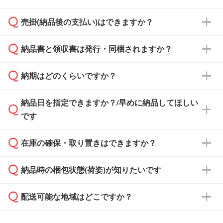
ざいます。予めご了承ください。土日祝日にご
売掛(納品後の支払い)はできますか？
依頼いただいた場合は、翌営業日以降のご連絡
銀行振込のみのご対応となります。
となります。
納品書と領収書は発行・同梱されますか？
基本的には先入金をお願いしておりますが、自
治体・行政機関・学校・病院・上場企業様 な
納期はどのくらいですか？
どの場合は、月末締め翌月末払いに対応可能で
納品書・領収書は ご依頼をいただいた場合の
す。
み発行しております。商品への同梱はしておら
納品日を指定できますか？/早めに納品してほしい
ず、通常はPDFデータをメール添付でお送りし
・印刷する場合(500個程度)
また、卒業・卒園記念品で対策委員会や個人様
です
ます。
ご入金、イメージ画像の校了から約2週間～2
からご注文いただく場合でも、お支払い元が学
原本の郵送をご希望の場合は、担当スタッフま
週間半でご納品いたします。
校や幼稚園・保育園であれば、同様の条件でご
たは注文フォームの『ご注文に関する備考欄』
在庫の確保・取り置きはできますか？
ご希望の納期がある場合は、お問い合わせ・お
対応できる場合がございます。
よりお知らせください。
・商品のみ注文する場合(サンプル購入を含む)
見積もり・ご注文時にその旨をお知らせくださ
ご希望の際は担当スタッフまでお気軽にご相談
ご入金確認後、1～2営業日で出荷いたしま
納品時の梱包状態(荷姿)が知りたいです
い。
ご入金確認後に在庫を確保し、注文確定のご連
ください。
す。
在庫状況や印刷スケジュールを確認のうえ、対
絡を致します。ご入金いただくまで在庫の確保
応が可能かご案内いたします。
配送可能な地域はどこですか？
はできかねますので予めご了承ください。
商品によって異なります。各ページにある商品
納期は商品や数量、印刷方法、ご納品場所、在
また、お急ぎで印刷をご希望の場合は、最短5
詳細の荷姿欄をご確認ください。
庫の有無によって異なります。正確な日程はス
営業日で出荷可能な商品もご用意しておりま