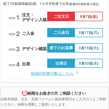
校了(印刷原稿確認)後、1カ月半程度で出荷
(数量500個程度の場合)
注文・
1
ご注文日
8
7
金
月
日(
)
STEP
デザイン入稿
2
ご入金日
8
17
月
月
日(
)
ご入金
STEP
3
校了のお返事
8
18
火
月
日(
)
デザイン確認
STEP
4
出荷日
9
30
水
月
日(
)
出荷
STEP
地域別所要日数はこちら
納期をお急ぎの方 ご相談ください
自動見積後、注文・見積フォームに納品希望日をご入力のうえご依頼
ください。納期を調整しご返答いたします。