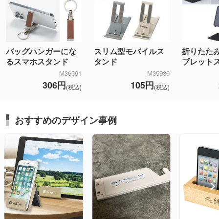
バッグハンガーにな
スリム型モバイルス
折りたた
るスマホスタンド
タンド
ブレット
M36991
M35986
306円
105円
(税込)
(税込)
おすすめのデザイン事例