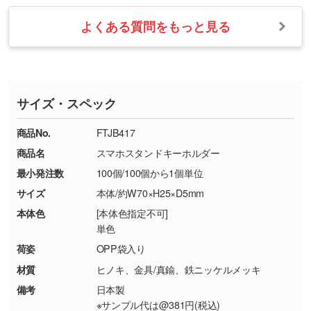
【返品・交換の対象】
す。→
詳しく見る
業日以内に担当スタッフよりメールにてご連絡
また、お選びいただいた印刷色が本体色に合わ
・お届け時に商品が損傷・故障している場合
いたします。
ない場合や仕上がりに影響しそうな場合は、ス
よくある質問をもっと見る
・ご注文と異なる商品が届いた場合
・1色印刷でグラデーションや濃淡を表現した
お急ぎの場合はお電話でのご質問も受け付けて
タッフから別の色をご案内することもございま
・印刷不良があった場合
い
おります。下記電話番号までお問い合わせくだ
す。
※印刷不良は原則として“再印刷”でご対応させ
網点という技法で濃淡を表現することができま
さい。
ていただいております。
す。濃淡の差が分かるデータに調整いたしま
サイズ・スペック
※詳しくは「
商品の良品基準について
」をご覧
す。→
詳しく見る
TEL：0422-29-9911 営業時間10:00～
ください。
18:00(土日祝日除く)
商品No.
FTJB417
・コーポレートカラーを使って印刷したい／印
お問い合わせフォームはこちら
商品名
スマホスタンドキーホルダー
【返品・交換ができない場合】
刷色にこだわりがある
最小発注数
100個/100個から1個単位
・お客様の元で商品を加工された場合、または
DIC・PANTONEなどのカラーチップの指定や、
商品が破損した場合
現物支給による色指定も承っております。→
詳
サイズ
本体/約W70×H25×D5mm
・商品到着後7日以上経過している場合
しく見る
本体色
[本体色指定不可]
・お客様のご都合による返品・交換依頼(商
単色
品・色・数量などの注文間違い等)
・背景がある画像からキャラクター部分だけを
荷姿
OPP袋入り
使いたいです
材質
ヒノキ、金具/真鍮、鉄ニッケルメッキ
シンプルな背景のデータや、使いたいキャラク
備考
日本製
ター部分の輪郭がはっきりしているデータは切
※サンプル代は@381円(税込)