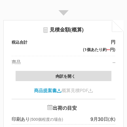
見積金額(概算)
円
税込合計
--
(1個あたり約
円)
商品
--
製版代
--
内訳を開く
印刷代
--
商品提案書
概算見積PDF
送料
--
※
北海道・沖縄・離島 別途
追加オプション
--
出荷の目安
円
税別合計
9
30
印刷あり
月
日(水)
(500個程度の場合)
※
上記小計は税別です