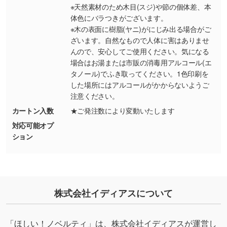
り抜き処理が可能です。→
詳しく見る
※天然素材のため木目(スジ)や節の個体差、本
体色にバラつきがございます。
・持っているデータの背景が足りない／塗り足
※木の表面に樹脂(ヤニ)がにじみ出る場合がご
しの作り方が分からない
ざいます。自然なもので人体に害はありませ
んので、安心してご使用ください。気になる
印刷したいデータが印刷範囲よりも小さい場
場合はお湯または市販の消毒用アルコール(エ
合、シンプルな色・柄の背景であれば拡張が可
タノール)でふき取ってください。1色印刷を
能です。→
詳しく見る
した場所にはアルコールがかからないようご
注意ください。
・デザインにQRコードを入れたい／QRコード
カートン入数
★ご発注数により変動いたします
を生成してほしい
対応可能オプ
URLをご指定いただければ、QRコードを生成
ション
いたします。配置のご相談にも応じています。
→
詳しく見る
株式会社イディアスについて
「ほしい！ノベルティ」は、株式会社イディアスが運営し