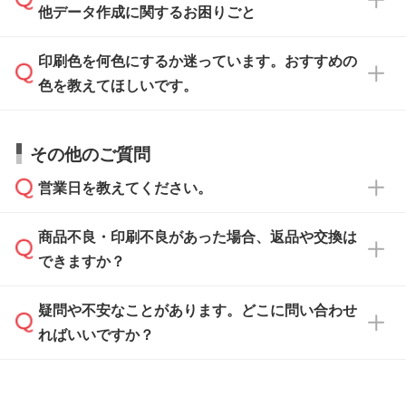
がないかチェックし、お客様と確認してから印
IllustratorやPhotoshopで開いてご利用いただけ
他データ作成に関するお困りごと
タッフが事前に確認いたします。
刷に進みますので、ご安心ください。
ます。詳しい手順は「
入稿テンプレートの使い
データはお見積・ご注文・
お問い合わせフォー
方
」をご確認ください。
印刷色を何色にするか迷っています。おすすめの
ム
へ添付いただくか、担当スタッフ宛にメール
データ作成でお困りの際には、担当スタッフが
でお送りください。
色を教えてほしいです。
サポートいたしますのでお気軽にご相談くださ
仕上がりに影響しそうな点もチェックいたしま
い。
すので、データのご相談だけでもお気軽にお問
お問い合わせフォーム
や、見積/注文フォーム
お見積・ご注文・
お問い合わせフォーム
からご
その他のご質問
い合わせください。
から添付してお送りください。
相談いただきますと、担当スタッフがお客様の
ご希望や商品の本体色を確認し、印刷色をご提
営業日を教えてください。
なお、印刷用データの作り方に関する詳細は、
・解像度の低いデータをトレース/調整してほ
案させていただきます。
「
完全データ入稿
」をご参照ください。
しい
本体色がブラック、ネイビーなど濃色の場合は
商品不良・印刷不良があった場合、返品や交換は
営業日は平日の10:00～18:00で、土日祝日はお
解像度の低い画像や、手書きのイラスト、写真
白色か淡い色の印刷色をおすすめしておりま
できますか？
休みとなります。注文・見積・お問い合わせ
などを、印刷に適したベクターデータに変換し
す。
は、土日祝日でもお送りいただければ、出社後
ます。→
詳しく見る
本体色がナチュラルなど淡色の場合、印刷をく
疑問や不安なことがあります。どこに問い合わせ
速やかに対応いたします。
お手数をお掛けいたしますが、至急担当スタッ
っきりと目立たせたいときは濃い印刷色が、柔
ればいいですか？
フまでご連絡ください。商品の状況を確認し、
・フルカラーデータを1色に変換してほしい
らかい雰囲気にしたいときは淡い印刷色が映え
改めてご案内いたします。
シルク印刷、レーザー彫刻など印刷方法にあわ
ます。
せて、フルカラーのデータを1色になおしま
お問い合わせフォームをご利用ください。1営