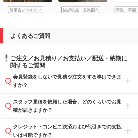
展示会ノベルティ
挨拶粗品・営業配布
卒業・卒園
よくあるご質問
ご注文／お見積り／お支払い／配送・納期に
関するご質問
会員登録をしないで見積や注文をする事はできま
すか？
スタッフ見積を依頼した場合、どのくらいでお見
可能です。見積・注文フォームにて『ゲストの
積が届きますか？
まま進む』ボタンからお進みのうえ、ご依頼く
ださい。
クレジット・コンビニ決済および代引きでの支払
通常、翌営業日までにお送りしております。混
いは可能ですか？
雑状況によっては、お時間をいただくこともご