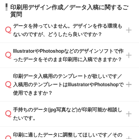
【箱入り】 商品がひとつずつ箱に入っていま
日本全国へお届けが可能です。なお、海外への
タッフまでお問い合わせください。
印刷用デザイン作成／データ入稿に関するご
す。>>
対象商品はこちら
す。(白箱、化粧箱、ブリスターパックなど)
直接納品は行っておりませんので予めご了承く
質問
※最短出荷日は商品によって異なります。各商
【袋入り】 商品がひとつずつ袋に入っていま
ださい。
また、商品ページ内の「出荷までのスケジュー
品ページにてご確認ください
す。(透明袋、デザイン袋など)
データを持っていません。デザインを作る環境も
ル」に注文予定日をご入力いただくと、おおよ
【個包装なし】 個包装がされていない状態で
ないのですが、どうしたら良いですか？
その締切日や出荷目安をご確認いただけます。
納品します。
商品在庫や印刷ラインを確保するためにも、商
※化粧箱から白箱への入れ替えや、オリジナル
IllustratorやPhotoshopなどのデザインソフトで作
品が決まりましたらお早めのご発注をお願いい
無料の「
デザインシミュレーター
」を使えば、
箱の作成は原則承っておりません。
たします。
ったデータをそのまま印刷用に入稿できますか？
PCやスマホから簡単にデザインを作成できま
す。スタンプやテンプレートも豊富なので、デ
※土日祝日を除く営業日換算です。
印刷データ入稿用のテンプレートが欲しいです／
ザインソフトがなくても安心です。
IllustratorやPhotoshop、CLIP STUDIOなどのデ
※沖縄・離島は追加日数がかかります。
入稿用のテンプレートはIllustratorやPhotoshopで
ザインソフトでこだわりのデザインを作成した
また、「
データ作成サービス
」もご利用いただ
使用できますか？
い方は、
完全データ入稿
がおすすめです。
けます。ご希望の文言・書体・印刷色をお知ら
「.ai」形式または「.psd」形式で保存し、お見
せいただければ、弊社にて無料でデザインデー
積・ご注文フォームにアップロードしてご入稿
手持ちのデータ(jpg写真など)が印刷可能か相談し
一部商品は入稿用テンプレートのご用意があり
タを1点作成いたします。
ください。
たいです。
ます。各商品ページの『印刷方法・テンプレー
ト』からダウンロードをお願いいたします。
ご入稿後は経験豊富なスタッフがデータに不備
印刷に適したデータに調整してほしいです／その
入稿用のテンプレートはPDF形式ですが、
印刷に適したデータ・解像度かどうか、担当ス