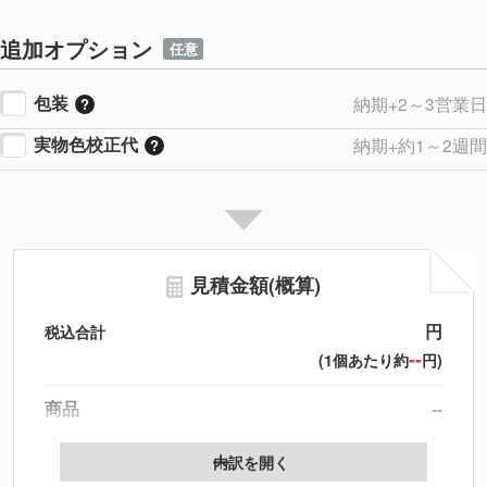
追加オプション
任意
包装
納期+2～3営業日
実物色校正代
納期+約1～2週間
見積金額(概算)
円
税込合計
--
(1個あたり約
円)
商品
--
製版代
--
内訳を開く