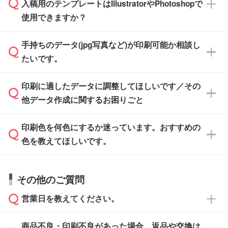
入稿用のテンプレートはIllustratorやPhotoshopで
ザインソフトでこだわりのデザインを作成した
また、「
データ作成サービス
」もご利用いただ
使用できますか？
い方は、
完全データ入稿
がおすすめです。
けます。ご希望の文言・書体・印刷色をお知ら
「.ai」形式または「.psd」形式で保存し、お見
せいただければ、弊社にて無料でデザインデー
積・ご注文フォームにアップロードしてご入稿
手持ちのデータ(jpg写真など)が印刷可能か相談し
一部商品は入稿用テンプレートのご用意があり
タを1点作成いたします。
ください。
たいです。
ます。各商品ページの『印刷方法・テンプレー
ト』からダウンロードをお願いいたします。
ご入稿後は経験豊富なスタッフがデータに不備
印刷に適したデータに調整してほしいです／その
入稿用のテンプレートはPDF形式ですが、
印刷に適したデータ・解像度かどうか、担当ス
がないかチェックし、お客様と確認してから印
IllustratorやPhotoshopで開いてご利用いただけ
他データ作成に関するお困りごと
タッフが事前に確認いたします。
刷に進みますので、ご安心ください。
ます。詳しい手順は「
入稿テンプレートの使い
データはお見積・ご注文・
お問い合わせフォー
方
」をご確認ください。
印刷色を何色にするか迷っています。おすすめの
ム
へ添付いただくか、担当スタッフ宛にメール
データ作成でお困りの際には、担当スタッフが
でお送りください。
色を教えてほしいです。
サポートいたしますのでお気軽にご相談くださ
仕上がりに影響しそうな点もチェックいたしま
い。
すので、データのご相談だけでもお気軽にお問
お問い合わせフォーム
や、見積/注文フォーム
お見積・ご注文・
お問い合わせフォーム
からご
その他のご質問
い合わせください。
から添付してお送りください。
相談いただきますと、担当スタッフがお客様の
ご希望や商品の本体色を確認し、印刷色をご提
営業日を教えてください。
なお、印刷用データの作り方に関する詳細は、
・解像度の低いデータをトレース/調整してほ
案させていただきます。
「
完全データ入稿
」をご参照ください。
しい
本体色がブラック、ネイビーなど濃色の場合は
商品不良・印刷不良があった場合、返品や交換は