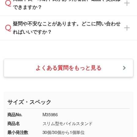
営業日は平日の10:00～18:00で、土日祝日はお
解像度の低い画像や、手書きのイラスト、写真
白色か淡い色の印刷色をおすすめしておりま
できますか？
休みとなります。注文・見積・お問い合わせ
などを、印刷に適したベクターデータに変換し
す。
は、土日祝日でもお送りいただければ、出社後
ます。→
詳しく見る
本体色がナチュラルなど淡色の場合、印刷をく
疑問や不安なことがあります。どこに問い合わせ
速やかに対応いたします。
お手数をお掛けいたしますが、至急担当スタッ
っきりと目立たせたいときは濃い印刷色が、柔
ればいいですか？
フまでご連絡ください。商品の状況を確認し、
・フルカラーデータを1色に変換してほしい
らかい雰囲気にしたいときは淡い印刷色が映え
改めてご案内いたします。
シルク印刷、レーザー彫刻など印刷方法にあわ
ます。
せて、フルカラーのデータを1色になおしま
お問い合わせフォームをご利用ください。1営
【返品・交換の対象】
す。→
詳しく見る
業日以内に担当スタッフよりメールにてご連絡
また、お選びいただいた印刷色が本体色に合わ
・お届け時に商品が損傷・故障している場合
いたします。
ない場合や仕上がりに影響しそうな場合は、ス
よくある質問をもっと見る
・ご注文と異なる商品が届いた場合
・1色印刷でグラデーションや濃淡を表現した
お急ぎの場合はお電話でのご質問も受け付けて
タッフから別の色をご案内することもございま
・印刷不良があった場合
い
おります。下記電話番号までお問い合わせくだ
す。
※印刷不良は原則として“再印刷”でご対応させ
網点という技法で濃淡を表現することができま
さい。
ていただいております。
す。濃淡の差が分かるデータに調整いたしま
サイズ・スペック
※詳しくは「
商品の良品基準について
」をご覧
す。→
詳しく見る
TEL：0422-29-9911 営業時間10:00～
ください。
18:00(土日祝日除く)
商品No.
M35986
・コーポレートカラーを使って印刷したい／印
お問い合わせフォームはこちら
商品名
スリム型モバイルスタンド
【返品・交換ができない場合】
刷色にこだわりがある
最小発注数
30個/30個から1個単位
・お客様の元で商品を加工された場合、または
DIC・PANTONEなどのカラーチップの指定や、