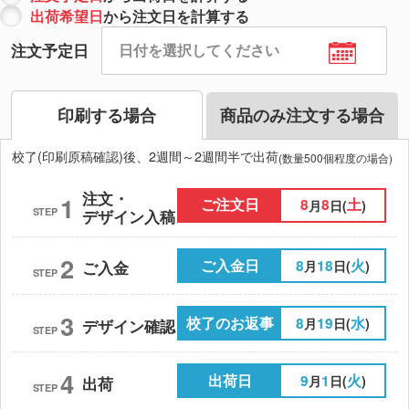
出荷希望日
から注文日を計算する
注文予定日
印刷する場合
商品のみ注文する場合
校了(印刷原稿確認)後、2週間～2週間半で出荷
(数量500個程度の場合)
注文・
1
ご注文日
8
8
土
月
日(
)
STEP
デザイン入稿
2
ご入金日
8
18
火
月
日(
)
ご入金
STEP
3
校了のお返事
8
19
水
月
日(
)
デザイン確認
STEP
4
出荷日
9
1
火
月
日(
)
出荷
STEP