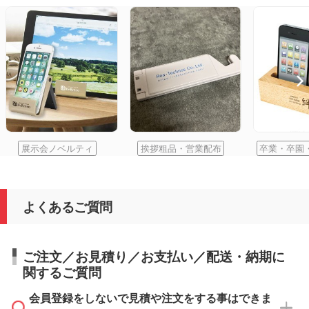
展示会ノベルティ
挨拶粗品・営業配布
卒業・卒園
よくあるご質問
ご注文／お見積り／お支払い／配送・納期に
関するご質問
会員登録をしないで見積や注文をする事はできま