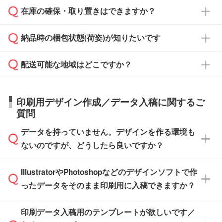
校や幼稚園・保育園であれば、同様の条件でご
たは注文フォームの『ご注文に関する備考欄』
在庫の確保・取り置きはできますか？
ご希望の納期がある場合は、お問い合わせ・お
対応できる場合がございます。
よりお知らせください。
・商品のみ注文する場合(サンプル購入を含む)
見積もり・ご注文時にその旨をお知らせくださ
ご希望の際は担当スタッフまでお気軽にご相談
ご入金確認後、1～2営業日で出荷いたしま
納品時の梱包状態(荷姿)が知りたいです
い。
ご入金確認後に在庫を確保し、注文確定のご連
ください。
す。
在庫状況や印刷スケジュールを確認のうえ、対
絡を致します。ご入金いただくまで在庫の確保
応が可能かご案内いたします。
配送可能な地域はどこですか？
はできかねますので予めご了承ください。
商品によって異なります。各ページにある商品
納期は商品や数量、印刷方法、ご納品場所、在
また、お急ぎで印刷をご希望の場合は、最短5
詳細の荷姿欄をご確認ください。
庫の有無によって異なります。正確な日程はス
営業日で出荷可能な商品もご用意しておりま
【箱入り】 商品がひとつずつ箱に入っていま
日本全国へお届けが可能です。なお、海外への
タッフまでお問い合わせください。
印刷用デザイン作成／データ入稿に関するご
す。>>
対象商品はこちら
す。(白箱、化粧箱、ブリスターパックなど)
直接納品は行っておりませんので予めご了承く
質問
※最短出荷日は商品によって異なります。各商
【袋入り】 商品がひとつずつ袋に入っていま
ださい。
また、商品ページ内の「出荷までのスケジュー
品ページにてご確認ください
す。(透明袋、デザイン袋など)
データを持っていません。デザインを作る環境も
ル」に注文予定日をご入力いただくと、おおよ
【個包装なし】 個包装がされていない状態で
ないのですが、どうしたら良いですか？
その締切日や出荷目安をご確認いただけます。
納品します。
商品在庫や印刷ラインを確保するためにも、商
※化粧箱から白箱への入れ替えや、オリジナル
IllustratorやPhotoshopなどのデザインソフトで作
品が決まりましたらお早めのご発注をお願いい
無料の「
デザインシミュレーター
」を使えば、
箱の作成は原則承っておりません。
たします。
ったデータをそのまま印刷用に入稿できますか？
PCやスマホから簡単にデザインを作成できま
す。スタンプやテンプレートも豊富なので、デ
※土日祝日を除く営業日換算です。
印刷データ入稿用のテンプレートが欲しいです／
ザインソフトがなくても安心です。
IllustratorやPhotoshop、CLIP STUDIOなどのデ
※沖縄・離島は追加日数がかかります。