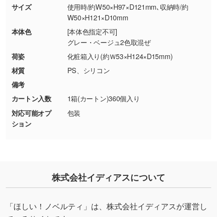
商品が破損した場合
現物支給による色指定も承っております。→
詳
サイズ
使用時/約W50×H97×D121mm､収納時/約
・商品到着後7日以上経過している場合
しく見る
W50×H121×D10mm
・お客様のご都合による返品・交換依頼(商
本体色
[本体色指定不可]
品・色・数量などの注文間違い等)
・背景がある画像からキャラクター部分だけを
グレー・ベージュ2色取混ぜ
使いたいです
荷姿
化粧箱入り(約Ｗ53×H124×D15mm)
シンプルな背景のデータや、使いたいキャラク
材質
PS、シリコン
ター部分の輪郭がはっきりしているデータは切
備考
り抜き処理が可能です。→
詳しく見る
カートン入数
1箱(カートン)360個入り
対応可能オプ
包装
・持っているデータの背景が足りない／塗り足
ション
しの作り方が分からない
印刷したいデータが印刷範囲よりも小さい場
合、シンプルな色・柄の背景であれば拡張が可
能です。→
詳しく見る
株式会社イディアスについて
・デザインにQRコードを入れたい／QRコード
を生成してほしい
「ほしい！ノベルティ」は、株式会社イディアスが運営し
URLをご指定いただければ、QRコードを生成