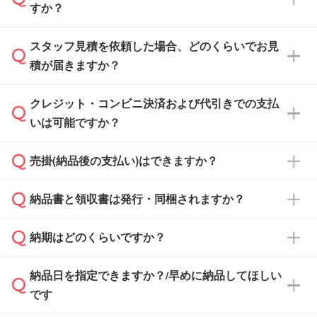
すか？
スタッフ見積を依頼した場合、どのくらいでお見
可能です。見積・注文フォームにて『ゲストの
積が届きますか？
まま進む』ボタンからお進みのうえ、ご依頼く
ださい。
クレジット・コンビニ決済および代引きでの支払
通常、翌営業日までにお送りしております。混
いは可能ですか？
雑状況によっては、お時間をいただくこともご
ざいます。予めご了承ください。土日祝日にご
売掛(納品後の支払い)はできますか？
依頼いただいた場合は、翌営業日以降のご連絡
銀行振込のみのご対応となります。
となります。
納品書と領収書は発行・同梱されますか？
基本的には先入金をお願いしておりますが、自
治体・行政機関・学校・病院・上場企業様 な
納期はどのくらいですか？
どの場合は、月末締め翌月末払いに対応可能で
納品書・領収書は ご依頼をいただいた場合の
す。
み発行しております。商品への同梱はしておら
納品日を指定できますか？/早めに納品してほしい
ず、通常はPDFデータをメール添付でお送りし
・印刷する場合(500個程度)
また、卒業・卒園記念品で対策委員会や個人様
です
ます。
ご入金、イメージ画像の校了から約2週間～2
からご注文いただく場合でも、お支払い元が学
原本の郵送をご希望の場合は、担当スタッフま
週間半でご納品いたします。