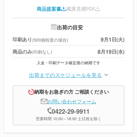
印刷代
--
商品提案書
概算見積PDF
送料
--
※
北海道・沖縄・離島 別途
追加オプション
--
出荷の目安
円
税別合計
9
1
印刷あり
月
日(火)
(500個程度の場合)
※
上記小計は税別です
8
19
商品のみ
月
日(水)
(印刷なし)
入金・印刷データ確定後の納期です
出荷までのスケジュールを見る
納期をお急ぎの方 ご相談ください
お問い合わせフォーム
0422-29-9911
営業時間 10:00～18:00 土日祝を除く