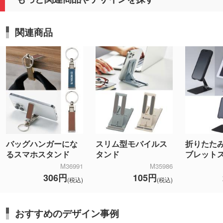
関連商品
バッグハンガーにな
スリム型モバイルス
折りたた
るスマホスタンド
タンド
ブレット
M36991
M35986
306円
105円
(税込)
(税込)
おすすめのデザイン事例