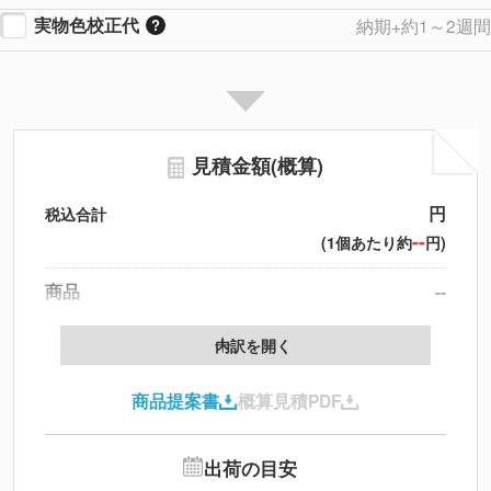
実物色校正代
納期+約1～2週間
見積金額(概算)
円
税込合計
--
(1個あたり約
円)
商品
--
製版代
--
内訳を開く
印刷代
--
商品提案書
概算見積PDF
送料
--
※
北海道・沖縄・離島 別途
追加オプション
--
出荷の目安