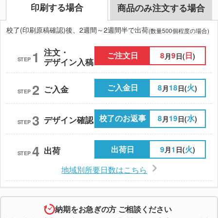
印刷する場合
商品のみ注文する場合
校了(印刷原稿確認)後、2週間～2週間半で出荷
(数量500個程度の場合)
注文・
1
ご注文日
8
9
日
月
日(
)
STEP
デザイン入稿
2
ご入金日
8
18
火
月
日(
)
ご入金
STEP
3
校了のお返事
8
19
水
月
日(
)
デザイン確認
STEP
4
出荷日
9
1
火
月
日(
)
出荷
STEP
地域別所要日数はこちら
納期をお急ぎの方 ご相談ください