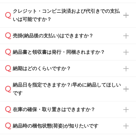
ださい。
クレジット・コンビニ決済および代引きでの支払
通常、翌営業日までにお送りしております。混
いは可能ですか？
雑状況によっては、お時間をいただくこともご
ざいます。予めご了承ください。土日祝日にご
売掛(納品後の支払い)はできますか？
依頼いただいた場合は、翌営業日以降のご連絡
銀行振込のみのご対応となります。
となります。
納品書と領収書は発行・同梱されますか？
基本的には先入金をお願いしておりますが、自
治体・行政機関・学校・病院・上場企業様 な
納期はどのくらいですか？
どの場合は、月末締め翌月末払いに対応可能で
納品書・領収書は ご依頼をいただいた場合の
す。
み発行しております。商品への同梱はしておら
納品日を指定できますか？/早めに納品してほしい
ず、通常はPDFデータをメール添付でお送りし
・印刷する場合(500個程度)
また、卒業・卒園記念品で対策委員会や個人様
です
ます。
ご入金、イメージ画像の校了から約2週間～2
からご注文いただく場合でも、お支払い元が学
原本の郵送をご希望の場合は、担当スタッフま
週間半でご納品いたします。
校や幼稚園・保育園であれば、同様の条件でご
たは注文フォームの『ご注文に関する備考欄』
在庫の確保・取り置きはできますか？
ご希望の納期がある場合は、お問い合わせ・お
対応できる場合がございます。
よりお知らせください。
・商品のみ注文する場合(サンプル購入を含む)
見積もり・ご注文時にその旨をお知らせくださ
ご希望の際は担当スタッフまでお気軽にご相談
ご入金確認後、1～2営業日で出荷いたしま
納品時の梱包状態(荷姿)が知りたいです
い。
ご入金確認後に在庫を確保し、注文確定のご連
ください。
す。
在庫状況や印刷スケジュールを確認のうえ、対
絡を致します。ご入金いただくまで在庫の確保