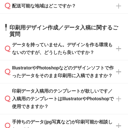
応が可能かご案内いたします。
配送可能な地域はどこですか？
はできかねますので予めご了承ください。
商品によって異なります。各ページにある商品
納期は商品や数量、印刷方法、ご納品場所、在
また、お急ぎで印刷をご希望の場合は、最短5
詳細の荷姿欄をご確認ください。
庫の有無によって異なります。正確な日程はス
営業日で出荷可能な商品もご用意しておりま
【箱入り】 商品がひとつずつ箱に入っていま
日本全国へお届けが可能です。なお、海外への
タッフまでお問い合わせください。
印刷用デザイン作成／データ入稿に関するご
す。>>
対象商品はこちら
す。(白箱、化粧箱、ブリスターパックなど)
直接納品は行っておりませんので予めご了承く
質問
※最短出荷日は商品によって異なります。各商
【袋入り】 商品がひとつずつ袋に入っていま
ださい。
また、商品ページ内の「出荷までのスケジュー
品ページにてご確認ください
す。(透明袋、デザイン袋など)
データを持っていません。デザインを作る環境も
ル」に注文予定日をご入力いただくと、おおよ
【個包装なし】 個包装がされていない状態で
ないのですが、どうしたら良いですか？
その締切日や出荷目安をご確認いただけます。
納品します。
商品在庫や印刷ラインを確保するためにも、商
※化粧箱から白箱への入れ替えや、オリジナル
IllustratorやPhotoshopなどのデザインソフトで作
品が決まりましたらお早めのご発注をお願いい
無料の「
デザインシミュレーター
」を使えば、
箱の作成は原則承っておりません。
たします。
ったデータをそのまま印刷用に入稿できますか？
PCやスマホから簡単にデザインを作成できま
す。スタンプやテンプレートも豊富なので、デ
※土日祝日を除く営業日換算です。
印刷データ入稿用のテンプレートが欲しいです／
ザインソフトがなくても安心です。
IllustratorやPhotoshop、CLIP STUDIOなどのデ
※沖縄・離島は追加日数がかかります。
入稿用のテンプレートはIllustratorやPhotoshopで
ザインソフトでこだわりのデザインを作成した
また、「
データ作成サービス
」もご利用いただ
使用できますか？
い方は、
完全データ入稿
がおすすめです。
けます。ご希望の文言・書体・印刷色をお知ら
「.ai」形式または「.psd」形式で保存し、お見
せいただければ、弊社にて無料でデザインデー
積・ご注文フォームにアップロードしてご入稿
手持ちのデータ(jpg写真など)が印刷可能か相談し
一部商品は入稿用テンプレートのご用意があり
タを1点作成いたします。