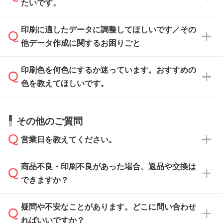
ください。
たいです。
ます。各商品ページの『印刷方法・テンプレー
ト』からダウンロードをお願いいたします。
ご入稿後は経験豊富なスタッフがデータに不備
印刷に適したデータに調整してほしいです／その
入稿用のテンプレートはPDF形式ですが、
印刷に適したデータ・解像度かどうか、担当ス
がないかチェックし、お客様と確認してから印
IllustratorやPhotoshopで開いてご利用いただけ
他データ作成に関するお困りごと
タッフが事前に確認いたします。
刷に進みますので、ご安心ください。
ます。詳しい手順は「
入稿テンプレートの使い
データはお見積・ご注文・
お問い合わせフォー
方
」をご確認ください。
印刷色を何色にするか迷っています。おすすめの
ム
へ添付いただくか、担当スタッフ宛にメール
データ作成でお困りの際には、担当スタッフが
でお送りください。
色を教えてほしいです。
サポートいたしますのでお気軽にご相談くださ
仕上がりに影響しそうな点もチェックいたしま
い。
すので、データのご相談だけでもお気軽にお問
お問い合わせフォーム
や、見積/注文フォーム
お見積・ご注文・
お問い合わせフォーム
からご
その他のご質問
い合わせください。
から添付してお送りください。
相談いただきますと、担当スタッフがお客様の
ご希望や商品の本体色を確認し、印刷色をご提
営業日を教えてください。
なお、印刷用データの作り方に関する詳細は、
・解像度の低いデータをトレース/調整してほ
案させていただきます。
「
完全データ入稿
」をご参照ください。
しい
本体色がブラック、ネイビーなど濃色の場合は
商品不良・印刷不良があった場合、返品や交換は
営業日は平日の10:00～18:00で、土日祝日はお
解像度の低い画像や、手書きのイラスト、写真
白色か淡い色の印刷色をおすすめしておりま
できますか？
休みとなります。注文・見積・お問い合わせ
などを、印刷に適したベクターデータに変換し
す。
は、土日祝日でもお送りいただければ、出社後
ます。→
詳しく見る
本体色がナチュラルなど淡色の場合、印刷をく
疑問や不安なことがあります。どこに問い合わせ
速やかに対応いたします。
お手数をお掛けいたしますが、至急担当スタッ
っきりと目立たせたいときは濃い印刷色が、柔
ればいいですか？
フまでご連絡ください。商品の状況を確認し、
・フルカラーデータを1色に変換してほしい