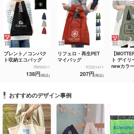
プレント／コンパク
リフェロ・再生PET
【MOTT
ト収納エコバッグ
マイバッグ
ト デイリ
newカラ
RM30011
KD221411
138円
207円
(税込)
(税込)
おすすめのデザイン事例