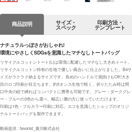
サイズ・
印刷方法・
商品説明
スペック
テンプレート
ナチュラルっぽさがおしゃれ!
環境にやさしくSDGsを意識したマチなしトートバッグ
リサイクルコットントート(L)は環境に配慮したマチなし大きめトート。
リサイクルコットン特有の生地で優しい風合いに仕上がりました。B4サ
イズがラクラク納まるサイズです。長めのハンドルで肩掛けもOK!大き
目のロゴ印刷が目立ちます。約5オンス生地で軽く、折りたたみ時は間
口中央の紐で縛ればコンパクトに携帯も可能です。グレー・ダークグレ
ー・ブルーの3色から選べ、幅広い層の方に使っていただけます。
印刷は1色・フルカラー印刷に対応。エコを意識したショップのオリジ
ナルトートバッグを製作できます。
動画提供 : favorist_廣川株式会社