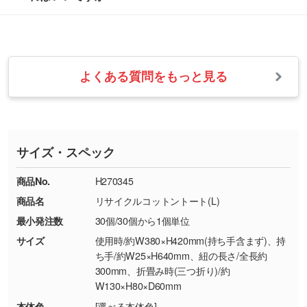
らかい雰囲気にしたいときは淡い印刷色が映え
改めてご案内いたします。
シルク印刷、レーザー彫刻など印刷方法にあわ
ます。
せて、フルカラーのデータを1色になおしま
お問い合わせフォームをご利用ください。1営
【返品・交換の対象】
す。→
詳しく見る
業日以内に担当スタッフよりメールにてご連絡
また、お選びいただいた印刷色が本体色に合わ
・お届け時に商品が損傷・故障している場合
いたします。
ない場合や仕上がりに影響しそうな場合は、ス
よくある質問をもっと見る
・ご注文と異なる商品が届いた場合
・1色印刷でグラデーションや濃淡を表現した
お急ぎの場合はお電話でのご質問も受け付けて
タッフから別の色をご案内することもございま
・印刷不良があった場合
い
おります。下記電話番号までお問い合わせくだ
す。
※印刷不良は原則として“再印刷”でご対応させ
網点という技法で濃淡を表現することができま
さい。
ていただいております。
す。濃淡の差が分かるデータに調整いたしま
サイズ・スペック
※詳しくは「
商品の良品基準について
」をご覧
す。→
詳しく見る
TEL：0422-29-9911 営業時間10:00～
ください。
18:00(土日祝日除く)
商品No.
H270345
・コーポレートカラーを使って印刷したい／印
お問い合わせフォームはこちら
商品名
リサイクルコットントート(L)
【返品・交換ができない場合】
刷色にこだわりがある
最小発注数
30個/30個から1個単位
・お客様の元で商品を加工された場合、または
DIC・PANTONEなどのカラーチップの指定や、
商品が破損した場合
現物支給による色指定も承っております。→
詳
サイズ
使用時/約W380×H420mm(持ち手含まず)、持
・商品到着後7日以上経過している場合
しく見る
ち手/約W25×H640mm、紐の長さ/全長約
300mm、折畳み時(三つ折り)/約
・お客様のご都合による返品・交換依頼(商
W130×H80×D60mm
品・色・数量などの注文間違い等)
・背景がある画像からキャラクター部分だけを
本体色
[選べる本体色]