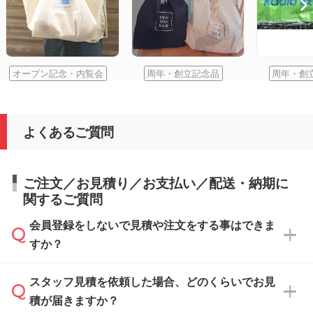
オープン記念・内覧会
周年・創立記念品
周年・創
よくあるご質問
ご注文／お見積り／お支払い／配送・納期に
関するご質問
会員登録をしないで見積や注文をする事はできま
すか？
スタッフ見積を依頼した場合、どのくらいでお見
可能です。見積・注文フォームにて『ゲストの
積が届きますか？
まま進む』ボタンからお進みのうえ、ご依頼く