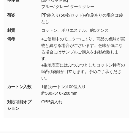
使いたいです
ブルー/ グレー/ ダークグレー
シンプルな背景のデータや、使いたいキャラク
ター部分の輪郭がはっきりしているデータは切
荷姿
PP袋入り(50枚/セット)※印刷ありの場合は袋
なし
り抜き処理が可能です。→
詳しく見る
材質
コットン、ポリエステル、約5オンス
・持っているデータの背景が足りない／塗り足
備考
※ご使用中のモニターにより、商品の色味が実
しの作り方が分からない
物と異なる場合がございます。色味が気にな
る場合にはサンプルご購入をお勧め致しま
印刷したいデータが印刷範囲よりも小さい場
す。
合、シンプルな色・柄の背景であれば拡張が可
※生地表面にはぷつぷつとしたコットン特有の
能です。→
詳しく見る
凹凸(綿糟)が目立ちます。予めご了承くださ
い。
・デザインにQRコードを入れたい／QRコード
カートン入数
1箱(カートン)100個入り
を生成してほしい
約560×510×200mm
URLをご指定いただければ、QRコードを生成
対応可能オプ
OPP袋入れ
いたします。配置のご相談にも応じています。
ション
→
詳しく見る