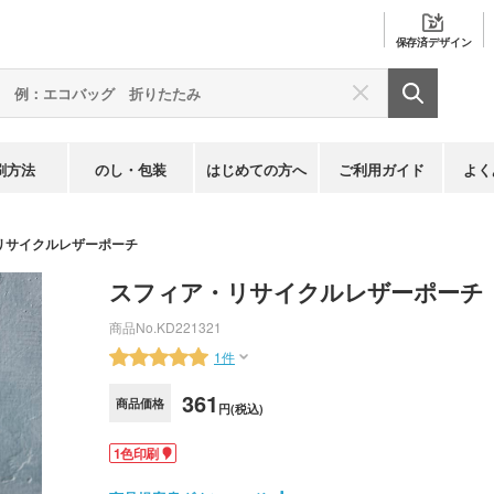
保存済
デザイン
刷方法
のし・包装
はじめての方へ
ご利用ガイド
よく
リサイクルレザーポーチ
スフィア・リサイクルレザーポーチ
商品No.
KD221321
1件
361
商品価格
円(税込)
1色印刷