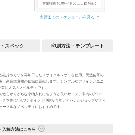
営業時間 10:00～18:00 土日祝を除く
出荷までのスケジュールを見る
・スペック
印刷方法・テンプレート
る破片やくずを再加工したリサイクルレザーを使用。天然皮革の
用、産業廃棄物の低減に貢献します。シンプルなデザインとユニ
企業に人気のノベルティです。
で散らかりがちな小物入れにちょうど良いサイズ。車内のグロー
ーチ本体に1色ワンポイント印刷が可能。アパレルショップやディ
ォーマルなノベルティにおすすめです。
・入稿方法はこちら