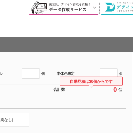
ル
本体色未定
個
個
自動見積は30個からです
0
個
合計数
印刷なし)