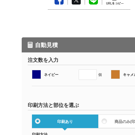
自動見積
注文数を入力
ネイビー
キャメ
個
印刷方法と部位を選ぶ
印刷あり
商品のみ
(
印刷方法