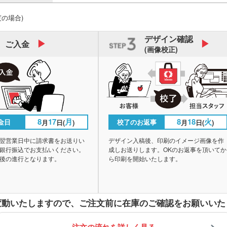
度の場合)
デザイン
確認
ご入金
(画像校正)
8
17
月
8
18
火
金日
校了のお返事
月
日(
)
月
日(
)
翌営業日中に請求書をお送りい
デザイン入稿後、印刷のイメージ画像を作
銀行振込でお支払いください。
成しお送りします。OKのお返事を頂いてか
後の進行となります。
ら印刷を開始いたします。
変動いたしますので、
ご注文前に在庫のご確認をお願いいた