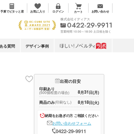
お気に入り
予算で
ピタッと君
ログイン
お問い合わせ
カート
株式会社イディアス
0422-29-9911
営業時間 10:00～18:00 土日祝を除く
ある質問
デザイン事例
出荷の目安
印刷あり
8
31
月
日(月)
(500個程度の場合)
8
18
商品のみ
(印刷なし)
月
日(火)
納期をお急ぎの方 ご相談ください
お問い合わせフォーム
0422-29-9911