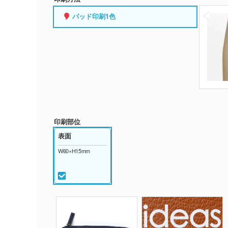
パッド印刷1色
印刷部位
表面
W60×H15mm