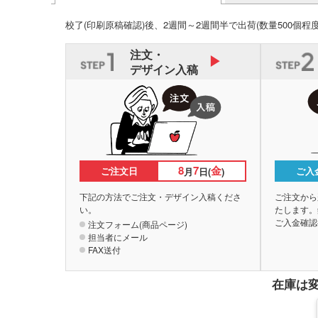
校了(印刷原稿確認)後、2週間～2週間半で出荷
(数量500個程
注文・
デザイン入稿
8
7
金
ご注文日
ご入
月
日(
)
下記の方法でご注文・デザイン入稿くださ
ご注文から
い。
たします。
ご入金確認
注文フォーム(商品ページ)
担当者にメール
FAX送付
在庫は