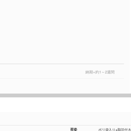
納期+約1～2週間
荷姿
ポリ袋入り※取説付