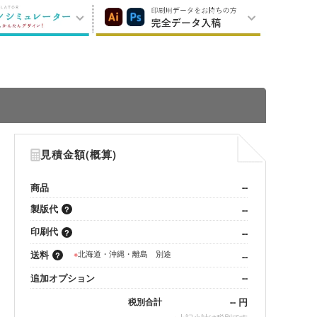
見積金額(概算)
商品
--
製版代
--
印刷代
--
送料
※
北海道・沖縄・離島 別途
--
追加オプション
--
--
円
税別合計
※
上記小計は税別です