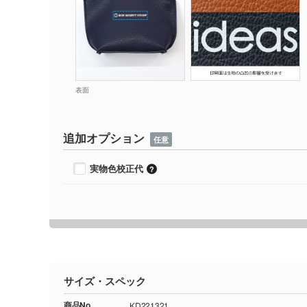
表面
追加オプション
任意
実物色校正代
サイズ・スペック
商品No.
KD221321