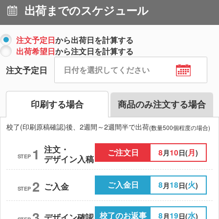
出荷までのスケジュール
注文予定日
から出荷日を計算する
出荷希望日
から注文日を計算する
注文予定日
印刷する場合
商品のみ注文する場合
校了(印刷原稿確認)後、2週間～2週間半で出荷
(数量500個程度の場合)
注文・
1
ご注文日
8
10
月
月
日(
)
STEP
デザイン入稿
2
ご入金日
8
18
火
月
日(
)
ご入金
STEP
3
校了のお返事
8
19
水
月
日(
)
デザイン確認