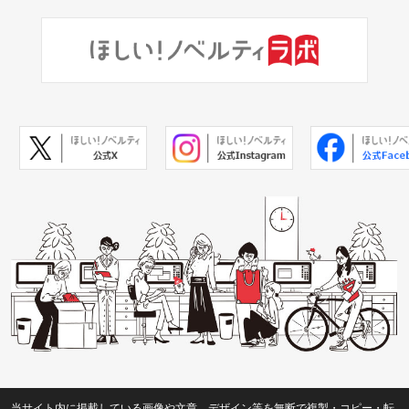
当サイト内に掲載している画像や文章、デザイン等を無断で複製・コピー・転