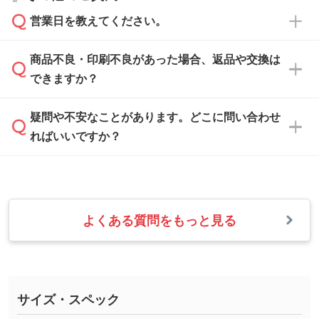
相談いただきますと、担当スタッフがお客様の
ご希望や商品の本体色を確認し、印刷色をご提
営業日を教えてください。
なお、印刷用データの作り方に関する詳細は、
・解像度の低いデータをトレース/調整してほ
案させていただきます。
「
完全データ入稿
」をご参照ください。
しい
本体色がブラック、ネイビーなど濃色の場合は
商品不良・印刷不良があった場合、返品や交換は
営業日は平日の10:00～18:00で、土日祝日はお
解像度の低い画像や、手書きのイラスト、写真
白色か淡い色の印刷色をおすすめしておりま
できますか？
休みとなります。注文・見積・お問い合わせ
などを、印刷に適したベクターデータに変換し
す。
は、土日祝日でもお送りいただければ、出社後
ます。→
詳しく見る
本体色がナチュラルなど淡色の場合、印刷をく
疑問や不安なことがあります。どこに問い合わせ
速やかに対応いたします。
お手数をお掛けいたしますが、至急担当スタッ
っきりと目立たせたいときは濃い印刷色が、柔
ればいいですか？
フまでご連絡ください。商品の状況を確認し、
・フルカラーデータを1色に変換してほしい
らかい雰囲気にしたいときは淡い印刷色が映え
改めてご案内いたします。
シルク印刷、レーザー彫刻など印刷方法にあわ
ます。
せて、フルカラーのデータを1色になおしま
お問い合わせフォームをご利用ください。1営
【返品・交換の対象】
す。→
詳しく見る
業日以内に担当スタッフよりメールにてご連絡
また、お選びいただいた印刷色が本体色に合わ
・お届け時に商品が損傷・故障している場合
いたします。
ない場合や仕上がりに影響しそうな場合は、ス
よくある質問をもっと見る
・ご注文と異なる商品が届いた場合
・1色印刷でグラデーションや濃淡を表現した
お急ぎの場合はお電話でのご質問も受け付けて
タッフから別の色をご案内することもございま
・印刷不良があった場合
い
おります。下記電話番号までお問い合わせくだ
す。
※印刷不良は原則として“再印刷”でご対応させ
網点という技法で濃淡を表現することができま
さい。
ていただいております。
す。濃淡の差が分かるデータに調整いたしま
サイズ・スペック
※詳しくは「
商品の良品基準について
」をご覧
す。→
詳しく見る
TEL：0422-29-9911 営業時間10:00～
ください。