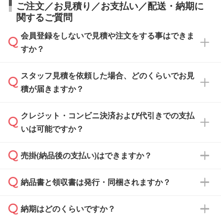
ご注文／お見積り／お支払い／配送・納期に
関するご質問
会員登録をしないで見積や注文をする事はできま
すか？
スタッフ見積を依頼した場合、どのくらいでお見
可能です。見積・注文フォームにて『ゲストの
積が届きますか？
まま進む』ボタンからお進みのうえ、ご依頼く
ださい。
クレジット・コンビニ決済および代引きでの支払
通常、翌営業日までにお送りしております。混
いは可能ですか？
雑状況によっては、お時間をいただくこともご
ざいます。予めご了承ください。土日祝日にご
売掛(納品後の支払い)はできますか？
依頼いただいた場合は、翌営業日以降のご連絡
銀行振込のみのご対応となります。
となります。
納品書と領収書は発行・同梱されますか？
基本的には先入金をお願いしておりますが、自
治体・行政機関・学校・病院・上場企業様 な
納期はどのくらいですか？
どの場合は、月末締め翌月末払いに対応可能で
納品書・領収書は ご依頼をいただいた場合の