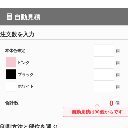
自動見積
注文数を入力
本体色未定
個
ピンク
個
ブラック
個
ホワイト
個
0
合計数
個
自動見積は90個からです
印刷方法と部位を選ぶ