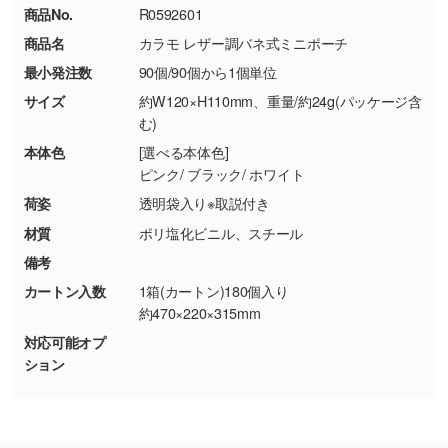
18:00(土日祝日除く)
商品No.
R0592601
・コーポレートカラーを使って印刷したい／印
お問い合わせフォームはこちら
商品名
カラモ レザー調バネ式ミニポーチ
【返品・交換ができない場合】
刷色にこだわりがある
最小発注数
90個/90個から1個単位
・お客様の元で商品を加工された場合、または
DIC・PANTONEなどのカラーチップの指定や、
商品が破損した場合
現物支給による色指定も承っております。→
詳
サイズ
約W120×H110mm、重量/約24g(パッケージ含
・商品到着後7日以上経過している場合
しく見る
む)
・お客様のご都合による返品・交換依頼(商
本体色
[選べる本体色]
品・色・数量などの注文間違い等)
・背景がある画像からキャラクター部分だけを
ピンク/ ブラック/ ホワイト
使いたいです
荷姿
透明袋入り※取説付き
シンプルな背景のデータや、使いたいキャラク
材質
ポリ塩化ビニル、スチール
ター部分の輪郭がはっきりしているデータは切
備考
り抜き処理が可能です。→
詳しく見る
カートン入数
1箱(カートン)180個入り
約470×220×315mm
・持っているデータの背景が足りない／塗り足
対応可能オプ
しの作り方が分からない
ション
印刷したいデータが印刷範囲よりも小さい場
合、シンプルな色・柄の背景であれば拡張が可
能です。→
詳しく見る