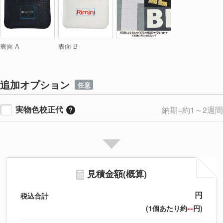
表面 A
表面 B
追加オプション
任意
実物色校正代
納期+約1～2週間
見積金額(概算)
円
税込合計
--
(1個あたり約
円)