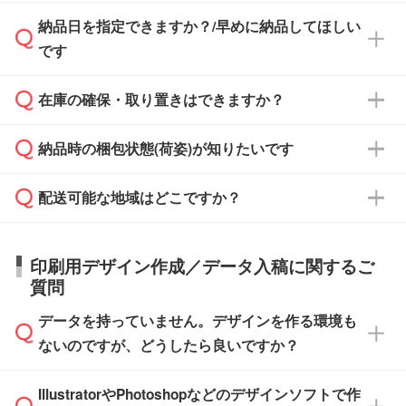
す。
み発行しております。商品への同梱はしておら
納品日を指定できますか？/早めに納品してほしい
ず、通常はPDFデータをメール添付でお送りし
・印刷する場合(500個程度)
また、卒業・卒園記念品で対策委員会や個人様
です
ます。
ご入金、イメージ画像の校了から約2週間～2
からご注文いただく場合でも、お支払い元が学
原本の郵送をご希望の場合は、担当スタッフま
週間半でご納品いたします。
校や幼稚園・保育園であれば、同様の条件でご
たは注文フォームの『ご注文に関する備考欄』
在庫の確保・取り置きはできますか？
ご希望の納期がある場合は、お問い合わせ・お
対応できる場合がございます。
よりお知らせください。
・商品のみ注文する場合(サンプル購入を含む)
見積もり・ご注文時にその旨をお知らせくださ
ご希望の際は担当スタッフまでお気軽にご相談
ご入金確認後、1～2営業日で出荷いたしま
納品時の梱包状態(荷姿)が知りたいです
い。
ご入金確認後に在庫を確保し、注文確定のご連
ください。
す。
在庫状況や印刷スケジュールを確認のうえ、対
絡を致します。ご入金いただくまで在庫の確保
応が可能かご案内いたします。
配送可能な地域はどこですか？
はできかねますので予めご了承ください。
商品によって異なります。各ページにある商品
納期は商品や数量、印刷方法、ご納品場所、在
また、お急ぎで印刷をご希望の場合は、最短5
詳細の荷姿欄をご確認ください。
庫の有無によって異なります。正確な日程はス
営業日で出荷可能な商品もご用意しておりま
【箱入り】 商品がひとつずつ箱に入っていま
日本全国へお届けが可能です。なお、海外への
タッフまでお問い合わせください。
印刷用デザイン作成／データ入稿に関するご
す。>>
対象商品はこちら
す。(白箱、化粧箱、ブリスターパックなど)
直接納品は行っておりませんので予めご了承く
質問
※最短出荷日は商品によって異なります。各商
【袋入り】 商品がひとつずつ袋に入っていま
ださい。
また、商品ページ内の「出荷までのスケジュー
品ページにてご確認ください
す。(透明袋、デザイン袋など)
データを持っていません。デザインを作る環境も
ル」に注文予定日をご入力いただくと、おおよ
【個包装なし】 個包装がされていない状態で
ないのですが、どうしたら良いですか？
その締切日や出荷目安をご確認いただけます。
納品します。
商品在庫や印刷ラインを確保するためにも、商
※化粧箱から白箱への入れ替えや、オリジナル
IllustratorやPhotoshopなどのデザインソフトで作
品が決まりましたらお早めのご発注をお願いい
無料の「
デザインシミュレーター
」を使えば、