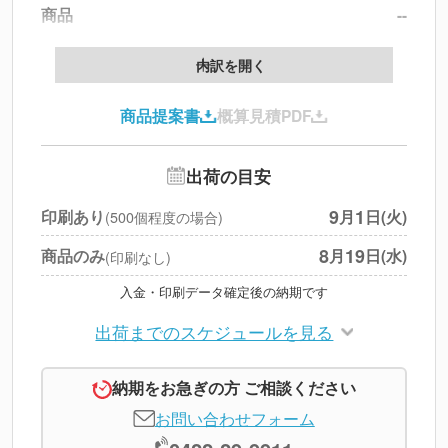
商品
--
製版代
--
内訳を開く
印刷代
--
商品提案書
概算見積PDF
送料
--
※
北海道・沖縄・離島 別途
追加オプション
--
出荷の目安
円
税別合計
9
1
印刷あり
月
日(火)
(500個程度の場合)
※
上記小計は税別です
8
19
商品のみ
月
日(水)
(印刷なし)
入金・印刷データ確定後の納期です
出荷までのスケジュールを見る
納期をお急ぎの方 ご相談ください
お問い合わせフォーム