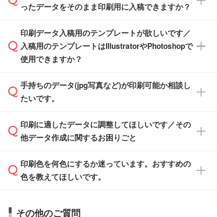
箱の作成は原則承っておりません。
たします。
ったデータをそのまま印刷用に入稿できますか？
PCやスマホから簡単にデザインを作成できま
す。スタンプやテンプレートも豊富なので、デ
※土日祝日を除く営業日換算です。
印刷データ入稿用のテンプレートが欲しいです／
ザインソフトがなくても安心です。
IllustratorやPhotoshop、CLIP STUDIOなどのデ
※沖縄・離島は追加日数がかかります。
入稿用のテンプレートはIllustratorやPhotoshopで
ザインソフトでこだわりのデザインを作成した
また、「
データ作成サービス
」もご利用いただ
使用できますか？
い方は、
完全データ入稿
がおすすめです。
けます。ご希望の文言・書体・印刷色をお知ら
「.ai」形式または「.psd」形式で保存し、お見
せいただければ、弊社にて無料でデザインデー
積・ご注文フォームにアップロードしてご入稿
手持ちのデータ(jpg写真など)が印刷可能か相談し
一部商品は入稿用テンプレートのご用意があり
タを1点作成いたします。
ください。
たいです。
ます。各商品ページの『印刷方法・テンプレー
ト』からダウンロードをお願いいたします。
ご入稿後は経験豊富なスタッフがデータに不備
印刷に適したデータに調整してほしいです／その
入稿用のテンプレートはPDF形式ですが、
印刷に適したデータ・解像度かどうか、担当ス
がないかチェックし、お客様と確認してから印
IllustratorやPhotoshopで開いてご利用いただけ
他データ作成に関するお困りごと
タッフが事前に確認いたします。
刷に進みますので、ご安心ください。
ます。詳しい手順は「
入稿テンプレートの使い
データはお見積・ご注文・
お問い合わせフォー
方
」をご確認ください。
印刷色を何色にするか迷っています。おすすめの
ム
へ添付いただくか、担当スタッフ宛にメール
データ作成でお困りの際には、担当スタッフが
でお送りください。
色を教えてほしいです。
サポートいたしますのでお気軽にご相談くださ
仕上がりに影響しそうな点もチェックいたしま
い。
すので、データのご相談だけでもお気軽にお問
お問い合わせフォーム
や、見積/注文フォーム
お見積・ご注文・
お問い合わせフォーム
からご
その他のご質問
い合わせください。
から添付してお送りください。