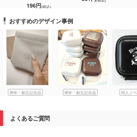
196円
(税込)
おすすめのデザイン事例
周年・創立記念品
周年・創立記念品
同人ノベ
よくあるご質問