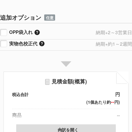
追加オプション
任意
OPP袋入れ
納期+2～3営業日
実物色校正代
納期+約1～2週間
見積金額(概算)
円
税込合計
--
(1個あたり約
円)
商品
--
製版代
--
内訳を開く