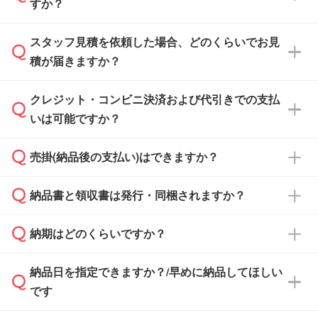
すか？
スタッフ見積を依頼した場合、どのくらいでお見
可能です。見積・注文フォームにて『ゲストの
積が届きますか？
まま進む』ボタンからお進みのうえ、ご依頼く
ださい。
クレジット・コンビニ決済および代引きでの支払
通常、翌営業日までにお送りしております。混
いは可能ですか？
雑状況によっては、お時間をいただくこともご
ざいます。予めご了承ください。土日祝日にご
売掛(納品後の支払い)はできますか？
依頼いただいた場合は、翌営業日以降のご連絡
銀行振込のみのご対応となります。
となります。
納品書と領収書は発行・同梱されますか？
基本的には先入金をお願いしておりますが、自
治体・行政機関・学校・病院・上場企業様 な
納期はどのくらいですか？
どの場合は、月末締め翌月末払いに対応可能で
納品書・領収書は ご依頼をいただいた場合の
す。
み発行しております。商品への同梱はしておら
納品日を指定できますか？/早めに納品してほしい
ず、通常はPDFデータをメール添付でお送りし
・印刷する場合(500個程度)
また、卒業・卒園記念品で対策委員会や個人様
です
ます。
ご入金、イメージ画像の校了から約2週間～2
からご注文いただく場合でも、お支払い元が学
原本の郵送をご希望の場合は、担当スタッフま
週間半でご納品いたします。