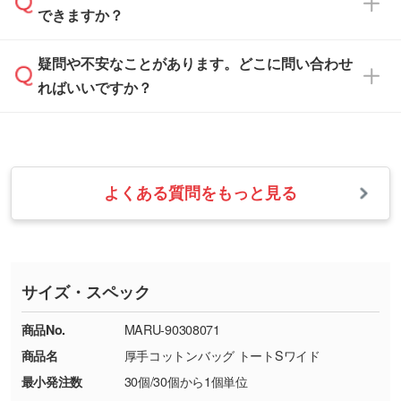
解像度の低い画像や、手書きのイラスト、写真
白色か淡い色の印刷色をおすすめしておりま
できますか？
休みとなります。注文・見積・お問い合わせ
などを、印刷に適したベクターデータに変換し
す。
は、土日祝日でもお送りいただければ、出社後
ます。→
詳しく見る
本体色がナチュラルなど淡色の場合、印刷をく
疑問や不安なことがあります。どこに問い合わせ
速やかに対応いたします。
お手数をお掛けいたしますが、至急担当スタッ
っきりと目立たせたいときは濃い印刷色が、柔
ればいいですか？
フまでご連絡ください。商品の状況を確認し、
・フルカラーデータを1色に変換してほしい
らかい雰囲気にしたいときは淡い印刷色が映え
改めてご案内いたします。
シルク印刷、レーザー彫刻など印刷方法にあわ
ます。
せて、フルカラーのデータを1色になおしま
お問い合わせフォームをご利用ください。1営
【返品・交換の対象】
す。→
詳しく見る
業日以内に担当スタッフよりメールにてご連絡
また、お選びいただいた印刷色が本体色に合わ
・お届け時に商品が損傷・故障している場合
いたします。
ない場合や仕上がりに影響しそうな場合は、ス
よくある質問をもっと見る
・ご注文と異なる商品が届いた場合
・1色印刷でグラデーションや濃淡を表現した
お急ぎの場合はお電話でのご質問も受け付けて
タッフから別の色をご案内することもございま
・印刷不良があった場合
い
おります。下記電話番号までお問い合わせくだ
す。
※印刷不良は原則として“再印刷”でご対応させ
網点という技法で濃淡を表現することができま
さい。
ていただいております。
す。濃淡の差が分かるデータに調整いたしま
サイズ・スペック
※詳しくは「
商品の良品基準について
」をご覧
す。→
詳しく見る
TEL：0422-29-9911 営業時間10:00～
ください。
18:00(土日祝日除く)
商品No.
MARU-90308071
・コーポレートカラーを使って印刷したい／印
お問い合わせフォームはこちら
商品名
厚手コットンバッグ トートSワイド
【返品・交換ができない場合】
刷色にこだわりがある
最小発注数
30個/30個から1個単位
・お客様の元で商品を加工された場合、または
DIC・PANTONEなどのカラーチップの指定や、