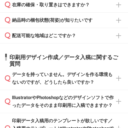
校や幼稚園・保育園であれば、同様の条件でご
たは注文フォームの『ご注文に関する備考欄』
在庫の確保・取り置きはできますか？
ご希望の納期がある場合は、お問い合わせ・お
対応できる場合がございます。
よりお知らせください。
・商品のみ注文する場合(サンプル購入を含む)
見積もり・ご注文時にその旨をお知らせくださ
ご希望の際は担当スタッフまでお気軽にご相談
ご入金確認後、1～2営業日で出荷いたしま
納品時の梱包状態(荷姿)が知りたいです
い。
ご入金確認後に在庫を確保し、注文確定のご連
ください。
す。
在庫状況や印刷スケジュールを確認のうえ、対
絡を致します。ご入金いただくまで在庫の確保
応が可能かご案内いたします。
配送可能な地域はどこですか？
はできかねますので予めご了承ください。
商品によって異なります。各ページにある商品
納期は商品や数量、印刷方法、ご納品場所、在
また、お急ぎで印刷をご希望の場合は、最短5
詳細の荷姿欄をご確認ください。
庫の有無によって異なります。正確な日程はス
営業日で出荷可能な商品もご用意しておりま
【箱入り】 商品がひとつずつ箱に入っていま
日本全国へお届けが可能です。なお、海外への
タッフまでお問い合わせください。
印刷用デザイン作成／データ入稿に関するご
す。>>
対象商品はこちら
す。(白箱、化粧箱、ブリスターパックなど)
直接納品は行っておりませんので予めご了承く
質問
※最短出荷日は商品によって異なります。各商
【袋入り】 商品がひとつずつ袋に入っていま
ださい。
また、商品ページ内の「出荷までのスケジュー
品ページにてご確認ください
す。(透明袋、デザイン袋など)
データを持っていません。デザインを作る環境も
ル」に注文予定日をご入力いただくと、おおよ
【個包装なし】 個包装がされていない状態で
ないのですが、どうしたら良いですか？
その締切日や出荷目安をご確認いただけます。
納品します。
商品在庫や印刷ラインを確保するためにも、商
※化粧箱から白箱への入れ替えや、オリジナル
IllustratorやPhotoshopなどのデザインソフトで作
品が決まりましたらお早めのご発注をお願いい
無料の「
デザインシミュレーター
」を使えば、
箱の作成は原則承っておりません。
たします。
ったデータをそのまま印刷用に入稿できますか？
PCやスマホから簡単にデザインを作成できま
す。スタンプやテンプレートも豊富なので、デ
※土日祝日を除く営業日換算です。
印刷データ入稿用のテンプレートが欲しいです／
ザインソフトがなくても安心です。
IllustratorやPhotoshop、CLIP STUDIOなどのデ
※沖縄・離島は追加日数がかかります。