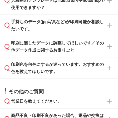
入稿用のテンプレートはIllustratorやPhotoshopで
ザインソフトでこだわりのデザインを作成した
また、「
データ作成サービス
」もご利用いただ
使用できますか？
い方は、
完全データ入稿
がおすすめです。
けます。ご希望の文言・書体・印刷色をお知ら
「.ai」形式または「.psd」形式で保存し、お見
せいただければ、弊社にて無料でデザインデー
積・ご注文フォームにアップロードしてご入稿
手持ちのデータ(jpg写真など)が印刷可能か相談し
一部商品は入稿用テンプレートのご用意があり
タを1点作成いたします。
ください。
たいです。
ます。各商品ページの『印刷方法・テンプレー
ト』からダウンロードをお願いいたします。
ご入稿後は経験豊富なスタッフがデータに不備
印刷に適したデータに調整してほしいです／その
入稿用のテンプレートはPDF形式ですが、
印刷に適したデータ・解像度かどうか、担当ス
がないかチェックし、お客様と確認してから印
IllustratorやPhotoshopで開いてご利用いただけ
他データ作成に関するお困りごと
タッフが事前に確認いたします。
刷に進みますので、ご安心ください。
ます。詳しい手順は「
入稿テンプレートの使い
データはお見積・ご注文・
お問い合わせフォー
方
」をご確認ください。
印刷色を何色にするか迷っています。おすすめの
ム
へ添付いただくか、担当スタッフ宛にメール
データ作成でお困りの際には、担当スタッフが
でお送りください。
色を教えてほしいです。
サポートいたしますのでお気軽にご相談くださ
仕上がりに影響しそうな点もチェックいたしま
い。
すので、データのご相談だけでもお気軽にお問
お問い合わせフォーム
や、見積/注文フォーム
お見積・ご注文・
お問い合わせフォーム
からご
その他のご質問
い合わせください。
から添付してお送りください。
相談いただきますと、担当スタッフがお客様の
ご希望や商品の本体色を確認し、印刷色をご提
営業日を教えてください。
なお、印刷用データの作り方に関する詳細は、
・解像度の低いデータをトレース/調整してほ
案させていただきます。
「
完全データ入稿
」をご参照ください。
しい
本体色がブラック、ネイビーなど濃色の場合は
商品不良・印刷不良があった場合、返品や交換は
営業日は平日の10:00～18:00で、土日祝日はお