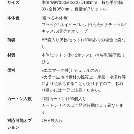
商品が破損した場合
現物支給による色指定も承っております。→
詳
サイズ
本体/約W380×H220×D160mm、持ち手/約幅
・商品到着後7日以上経過している場合
しく見る
30×全長350mm、容量/約7リットル
・お客様のご都合による返品・交換依頼(商
本体色
[選べる本体色]
品・色・数量などの注文間違い等)
・背景がある画像からキャラクター部分だけを
ブラック/ ネイビー/ レッド(完売)/ ナチュラル/
キャメル(完売)/ オリーブ
使いたいです
シンプルな背景のデータや、使いたいキャラク
荷姿
PP袋入り(5枚/セット)※印刷ありの場合は袋な
ター部分の輪郭がはっきりしているデータは切
し
り抜き処理が可能です。→
詳しく見る
材質
本体/コットン(約12オンス)、持ち手/綿平織り
ひも
・持っているデータの背景が足りない／塗り足
備考
※エコマーク付(ナチュラルのみ)
しの作り方が分からない
※カラー生地は素材の性質上、摩擦・水濡れ等
により色落ちすることがありますので、お取
印刷したいデータが印刷範囲よりも小さい場
り扱いには十分ご注意ください。
合、シンプルな色・柄の背景であれば拡張が可
能です。→
詳しく見る
カートン入数
1箱(カートン)100個入り
カートンサイズはご発注時期により異なりま
す
・デザインにQRコードを入れたい／QRコード
対応可能オプ
OPP袋入れ
を生成してほしい
ション
URLをご指定いただければ、QRコードを生成