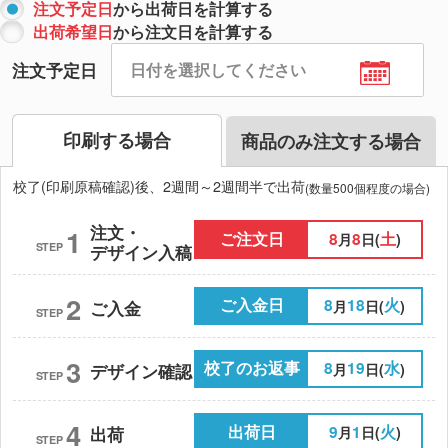
注文予定日
から出荷日を計算する
出荷希望日
から注文日を計算する
注文予定日
印刷する場合
商品のみ注文する場合
校了(印刷原稿確認)後、2週間～2週間半で出荷
(数量500個程度の場合)
注文・
1
ご注文日
8
8
土
月
日(
)
STEP
デザイン入稿
2
ご入金日
8
18
火
月
日(
)
ご入金
STEP
3
校了のお返事
8
19
水
月
日(
)
デザイン確認
STEP
4
出荷日
9
1
火
月
日(
)
出荷
STEP