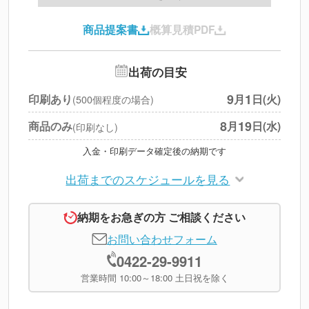
印刷代
--
商品提案書
概算見積PDF
送料
--
※
北海道・沖縄・離島 別途
追加オプション
--
出荷の目安
円
税別合計
9
1
印刷あり
月
日(火)
(500個程度の場合)
※
上記小計は税別です
8
19
商品のみ
月
日(水)
(印刷なし)
入金・印刷データ確定後の納期です
出荷までのスケジュールを見る
納期をお急ぎの方 ご相談ください
お問い合わせフォーム
0422-29-9911
営業時間 10:00～18:00 土日祝を除く