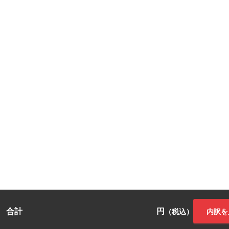
合計
円
内訳を
（税込）