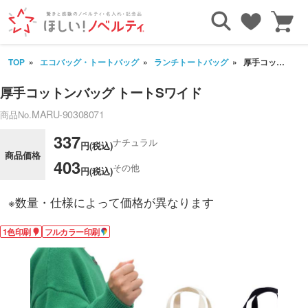
TOP
エコバッグ・トートバッグ
ランチトートバッグ
厚手コットンバッグ トートSワイド
厚手コットンバッグ トートSワイド
MARU-90308071
商品No.
337
ナチュラル
円(税込)
商品価格
403
その他
円(税込)
※数量・仕様によって価格が異なります
1色印刷
フルカラー印刷