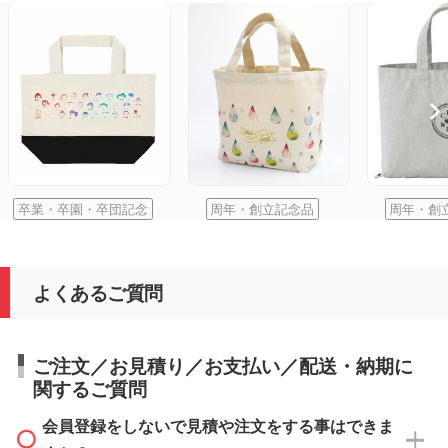
卒業・卒園・卒団記念
周年・創立記念品
周年・創
よくあるご質問
ご注文／お見積り／お支払い／配送・納期に
関するご質問
会員登録をしないで見積や注文をする事はできま