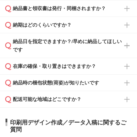
納品書と領収書は発行・同梱されますか？
基本的には先入金をお願いしておりますが、自
治体・行政機関・学校・病院・上場企業様 な
納期はどのくらいですか？
どの場合は、月末締め翌月末払いに対応可能で
納品書・領収書は ご依頼をいただいた場合の
す。
み発行しております。商品への同梱はしておら
納品日を指定できますか？/早めに納品してほしい
ず、通常はPDFデータをメール添付でお送りし
・印刷する場合(500個程度)
また、卒業・卒園記念品で対策委員会や個人様
です
ます。
ご入金、イメージ画像の校了から約2週間～2
からご注文いただく場合でも、お支払い元が学
原本の郵送をご希望の場合は、担当スタッフま
週間半でご納品いたします。
校や幼稚園・保育園であれば、同様の条件でご
たは注文フォームの『ご注文に関する備考欄』
在庫の確保・取り置きはできますか？
ご希望の納期がある場合は、お問い合わせ・お
対応できる場合がございます。
よりお知らせください。
・商品のみ注文する場合(サンプル購入を含む)
見積もり・ご注文時にその旨をお知らせくださ
ご希望の際は担当スタッフまでお気軽にご相談
ご入金確認後、1～2営業日で出荷いたしま
納品時の梱包状態(荷姿)が知りたいです
い。
ご入金確認後に在庫を確保し、注文確定のご連
ください。
す。
在庫状況や印刷スケジュールを確認のうえ、対
絡を致します。ご入金いただくまで在庫の確保
応が可能かご案内いたします。
配送可能な地域はどこですか？
はできかねますので予めご了承ください。
商品によって異なります。各ページにある商品
納期は商品や数量、印刷方法、ご納品場所、在
また、お急ぎで印刷をご希望の場合は、最短5
詳細の荷姿欄をご確認ください。
庫の有無によって異なります。正確な日程はス
営業日で出荷可能な商品もご用意しておりま
【箱入り】 商品がひとつずつ箱に入っていま
日本全国へお届けが可能です。なお、海外への
タッフまでお問い合わせください。
印刷用デザイン作成／データ入稿に関するご
す。>>
対象商品はこちら
す。(白箱、化粧箱、ブリスターパックなど)
直接納品は行っておりませんので予めご了承く
質問
※最短出荷日は商品によって異なります。各商
【袋入り】 商品がひとつずつ袋に入っていま
ださい。
また、商品ページ内の「出荷までのスケジュー
品ページにてご確認ください