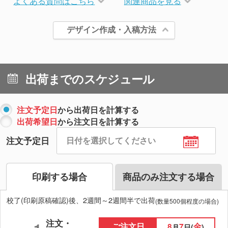
よくある質問はこちら
関連商品を見る
デザイン作成・入稿方法
出荷までのスケジュール
注文予定日
から出荷日を計算する
出荷希望日
から注文日を計算する
注文予定日
印刷する場合
商品のみ注文する場合
校了(印刷原稿確認)後、2週間～2週間半で出荷
(数量500個程度の場合)
注文・
ご注文日
8
7
金
月
日(
)