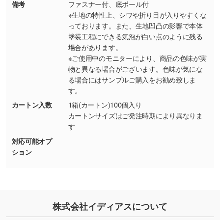
しの作り方が分からない
備考
ファスナー付、底ボール付
※生地の特性上、シワや折り目が入りやすくな
印刷したいデータが印刷範囲よりも小さい場
っております。また、生地凹凸の影響で本体
合、シンプルな色・柄の背景であれば拡張が可
塗装工程にできる気泡が白い点のように残る
能です。→
詳しく見る
場合があります。
※ご使用中のモニターにより、商品の色味が実
・デザインにQRコードを入れたい／QRコード
物と異なる場合がございます。色味が気にな
を生成してほしい
る場合にはサンプルご購入をお勧め致しま
URLをご指定いただければ、QRコードを生成
す。
いたします。配置のご相談にも応じています。
カートン入数
1箱(カートン)100個入り
→
詳しく見る
カートンサイズはご発注時期により異なりま
す
対応可能オプ
ション
株式会社イディアスについて