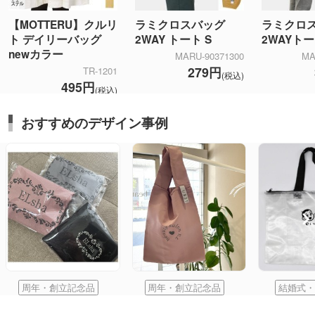
【MOTTERU】クルリ
ラミクロスバッグ
ラミクロ
ト デイリーバッグ
2WAY トート S
2WAYト
newカラー
MARU-90371300
MA
279円
TR-1201
(税込)
495円
(税込)
おすすめのデザイン事例
周年・創立記念品
周年・創立記念品
結婚式・