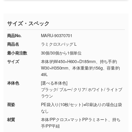
・印刷不良があった場合
い
おります。下記電話番号までお問い合わせくだ
す。
※印刷不良は原則として“再印刷”でご対応させ
網点という技法で濃淡を表現することができま
さい。
ていただいております。
す。濃淡の差が分かるデータに調整いたしま
サイズ・スペック
※詳しくは「
商品の良品基準について
」をご覧
す。→
詳しく見る
TEL：0422-29-9911 営業時間10:00～
ください。
18:00(土日祝日除く)
商品No.
MARU-90370701
・コーポレートカラーを使って印刷したい／印
お問い合わせフォームはこちら
商品名
ラミクロスバッグ L
【返品・交換ができない場合】
刷色にこだわりがある
最小発注数
30個/30個から1個単位
・お客様の元で商品を加工された場合、または
DIC・PANTONEなどのカラーチップの指定や、
商品が破損した場合
現物支給による色指定も承っております。→
詳
サイズ
本体/約W450×H600×D185mm、持ち手/約
・商品到着後7日以上経過している場合
しく見る
W30×H350mm、本体重量/約156g、容量/約
49L
・お客様のご都合による返品・交換依頼(商
品・色・数量などの注文間違い等)
・背景がある画像からキャラクター部分だけを
本体色
[選べる本体色]
ブラック/ ブルー/ クリア/ ホワイト/ ライトブ
使いたいです
ラウン
シンプルな背景のデータや、使いたいキャラク
ター部分の輪郭がはっきりしているデータは切
荷姿
PE袋入り(10枚/セット)※印刷ありの場合は袋
なし
り抜き処理が可能です。→
詳しく見る
材質
本体/PPクロス+マットPPラミネート、持ち
手/PP平紐
・持っているデータの背景が足りない／塗り足