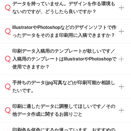
す。(透明袋、デザイン袋など)
データを持っていません。デザインを作る環境も
ル」に注文予定日をご入力いただくと、おおよ
【個包装なし】 個包装がされていない状態で
ないのですが、どうしたら良いですか？
その締切日や出荷目安をご確認いただけます。
納品します。
商品在庫や印刷ラインを確保するためにも、商
※化粧箱から白箱への入れ替えや、オリジナル
IllustratorやPhotoshopなどのデザインソフトで作
品が決まりましたらお早めのご発注をお願いい
無料の「
デザインシミュレーター
」を使えば、
箱の作成は原則承っておりません。
たします。
ったデータをそのまま印刷用に入稿できますか？
PCやスマホから簡単にデザインを作成できま
す。スタンプやテンプレートも豊富なので、デ
※土日祝日を除く営業日換算です。
印刷データ入稿用のテンプレートが欲しいです／
ザインソフトがなくても安心です。
IllustratorやPhotoshop、CLIP STUDIOなどのデ
※沖縄・離島は追加日数がかかります。
入稿用のテンプレートはIllustratorやPhotoshopで
ザインソフトでこだわりのデザインを作成した
また、「
データ作成サービス
」もご利用いただ
使用できますか？
い方は、
完全データ入稿
がおすすめです。
けます。ご希望の文言・書体・印刷色をお知ら
「.ai」形式または「.psd」形式で保存し、お見
せいただければ、弊社にて無料でデザインデー
積・ご注文フォームにアップロードしてご入稿
手持ちのデータ(jpg写真など)が印刷可能か相談し
一部商品は入稿用テンプレートのご用意があり
タを1点作成いたします。
ください。
たいです。
ます。各商品ページの『印刷方法・テンプレー
ト』からダウンロードをお願いいたします。
ご入稿後は経験豊富なスタッフがデータに不備
印刷に適したデータに調整してほしいです／その
入稿用のテンプレートはPDF形式ですが、
印刷に適したデータ・解像度かどうか、担当ス
がないかチェックし、お客様と確認してから印
IllustratorやPhotoshopで開いてご利用いただけ
他データ作成に関するお困りごと
タッフが事前に確認いたします。
刷に進みますので、ご安心ください。
ます。詳しい手順は「
入稿テンプレートの使い
データはお見積・ご注文・
お問い合わせフォー
方
」をご確認ください。
印刷色を何色にするか迷っています。おすすめの
ム
へ添付いただくか、担当スタッフ宛にメール