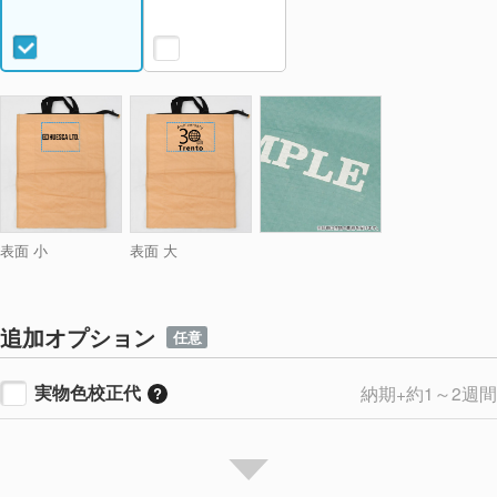
表面 小
表面 大
追加オプション
任意
実物色校正代
納期+約1～2週間