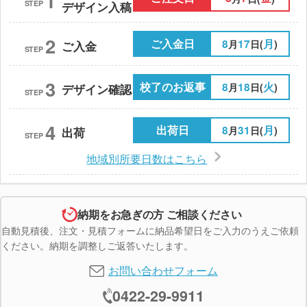
1
STEP
デザイン入稿
2
ご入金日
8
17
月
月
日(
)
ご入金
STEP
3
校了のお返事
8
18
火
月
日(
)
デザイン確認
STEP
4
出荷日
8
31
月
月
日(
)
出荷
STEP
地域別所要日数はこちら
納期をお急ぎの方 ご相談ください
自動見積後、注文・見積フォームに納品希望日をご入力のうえご依頼
ください。納期を調整しご返答いたします。
お問い合わせフォーム
0422-29-9911