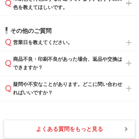
データ作成でお困りの際には、担当スタッフが
でお送りください。
色を教えてほしいです。
サポートいたしますのでお気軽にご相談くださ
仕上がりに影響しそうな点もチェックいたしま
い。
すので、データのご相談だけでもお気軽にお問
お問い合わせフォーム
や、見積/注文フォーム
お見積・ご注文・
お問い合わせフォーム
からご
その他のご質問
い合わせください。
から添付してお送りください。
相談いただきますと、担当スタッフがお客様の
ご希望や商品の本体色を確認し、印刷色をご提
営業日を教えてください。
なお、印刷用データの作り方に関する詳細は、
・解像度の低いデータをトレース/調整してほ
案させていただきます。
「
完全データ入稿
」をご参照ください。
しい
本体色がブラック、ネイビーなど濃色の場合は
商品不良・印刷不良があった場合、返品や交換は
営業日は平日の10:00～18:00で、土日祝日はお
解像度の低い画像や、手書きのイラスト、写真
白色か淡い色の印刷色をおすすめしておりま
できますか？
休みとなります。注文・見積・お問い合わせ
などを、印刷に適したベクターデータに変換し
す。
は、土日祝日でもお送りいただければ、出社後
ます。→
詳しく見る
本体色がナチュラルなど淡色の場合、印刷をく
疑問や不安なことがあります。どこに問い合わせ
速やかに対応いたします。
お手数をお掛けいたしますが、至急担当スタッ
っきりと目立たせたいときは濃い印刷色が、柔
ればいいですか？
フまでご連絡ください。商品の状況を確認し、
・フルカラーデータを1色に変換してほしい
らかい雰囲気にしたいときは淡い印刷色が映え
改めてご案内いたします。
シルク印刷、レーザー彫刻など印刷方法にあわ
ます。
せて、フルカラーのデータを1色になおしま
お問い合わせフォームをご利用ください。1営
【返品・交換の対象】
す。→
詳しく見る
業日以内に担当スタッフよりメールにてご連絡
また、お選びいただいた印刷色が本体色に合わ
・お届け時に商品が損傷・故障している場合
いたします。
ない場合や仕上がりに影響しそうな場合は、ス
よくある質問をもっと見る
・ご注文と異なる商品が届いた場合
・1色印刷でグラデーションや濃淡を表現した
お急ぎの場合はお電話でのご質問も受け付けて
タッフから別の色をご案内することもございま