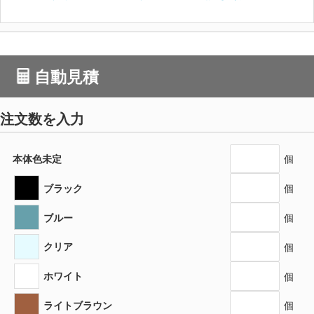
自動見積
注文数を入力
本体色未定
個
ブラック
個
ブルー
個
クリア
個
ホワイト
個
ライトブラウン
個