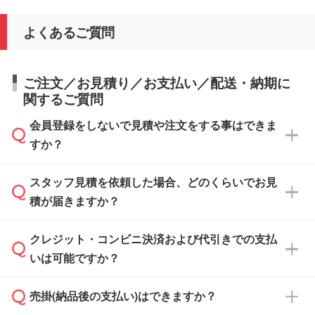
よくあるご質問
ご注文／お見積り／お支払い／配送・納期に
関するご質問
会員登録をしないで見積や注文をする事はできま
すか？
スタッフ見積を依頼した場合、どのくらいでお見
可能です。見積・注文フォームにて『ゲストの
積が届きますか？
まま進む』ボタンからお進みのうえ、ご依頼く
ださい。
クレジット・コンビニ決済および代引きでの支払
通常、翌営業日までにお送りしております。混
いは可能ですか？
雑状況によっては、お時間をいただくこともご
ざいます。予めご了承ください。土日祝日にご
売掛(納品後の支払い)はできますか？
依頼いただいた場合は、翌営業日以降のご連絡
銀行振込のみのご対応となります。
となります。