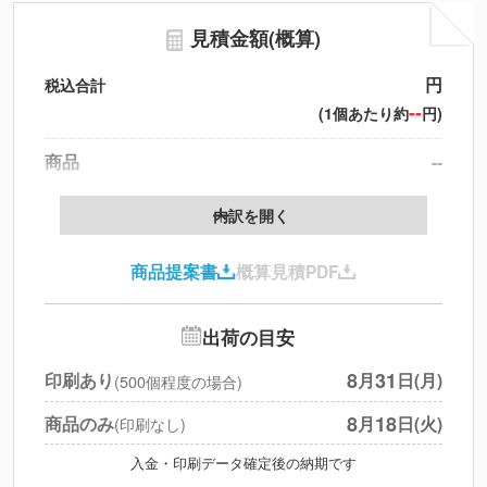
見積金額(概算)
円
税込合計
--
(1個あたり約
円)
商品
--
製版代
--
内訳を開く
印刷代
--
商品提案書
概算見積PDF
送料
--
※
北海道・沖縄・離島 別途
追加オプション
--
出荷の目安
円
税別合計
8
31
印刷あり
月
日(月)
(500個程度の場合)
※
上記小計は税別です
8
18
商品のみ
月
日(火)
(印刷なし)
入金・印刷データ確定後の納期です