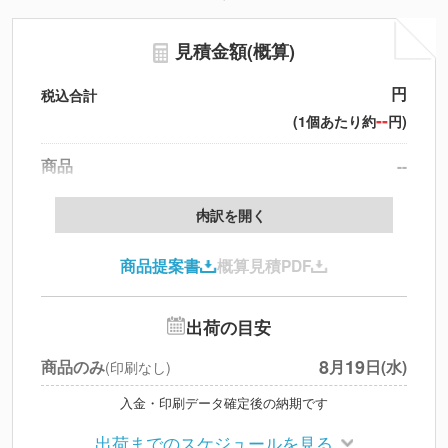
見積金額(概算)
円
税込合計
--
(1個あたり約
円)
商品
--
送料
--
※
北海道・沖縄・離島 別途
内訳を開く
円
税別合計
商品提案書
概算見積PDF
※
上記小計は税別です
出荷の目安
8
19
商品のみ
月
日(水)
(印刷なし)
入金・印刷データ確定後の納期です
出荷までのスケジュールを見る