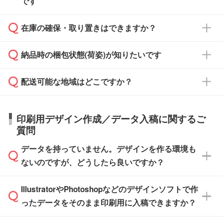
です
ます。
ご入金、イメージ画像の校了から約2週間～2
からご注文いただく場合でも、お支払い元が学
原本の郵送をご希望の場合は、担当スタッフま
週間半でご納品いたします。
校や幼稚園・保育園であれば、同様の条件でご
たは注文フォームの『ご注文に関する備考欄』
在庫の確保・取り置きはできますか？
ご希望の納期がある場合は、お問い合わせ・お
対応できる場合がございます。
よりお知らせください。
・商品のみ注文する場合(サンプル購入を含む)
見積もり・ご注文時にその旨をお知らせくださ
ご希望の際は担当スタッフまでお気軽にご相談
ご入金確認後、1～2営業日で出荷いたしま
納品時の梱包状態(荷姿)が知りたいです
い。
ご入金確認後に在庫を確保し、注文確定のご連
ください。
す。
在庫状況や印刷スケジュールを確認のうえ、対
絡を致します。ご入金いただくまで在庫の確保
応が可能かご案内いたします。
配送可能な地域はどこですか？
はできかねますので予めご了承ください。
商品によって異なります。各ページにある商品
納期は商品や数量、印刷方法、ご納品場所、在
また、お急ぎで印刷をご希望の場合は、最短5
詳細の荷姿欄をご確認ください。
庫の有無によって異なります。正確な日程はス
営業日で出荷可能な商品もご用意しておりま
【箱入り】 商品がひとつずつ箱に入っていま
日本全国へお届けが可能です。なお、海外への
タッフまでお問い合わせください。
印刷用デザイン作成／データ入稿に関するご
す。>>
対象商品はこちら
す。(白箱、化粧箱、ブリスターパックなど)
直接納品は行っておりませんので予めご了承く
質問
※最短出荷日は商品によって異なります。各商
【袋入り】 商品がひとつずつ袋に入っていま
ださい。
また、商品ページ内の「出荷までのスケジュー
品ページにてご確認ください
す。(透明袋、デザイン袋など)
データを持っていません。デザインを作る環境も
ル」に注文予定日をご入力いただくと、おおよ
【個包装なし】 個包装がされていない状態で
ないのですが、どうしたら良いですか？
その締切日や出荷目安をご確認いただけます。
納品します。
商品在庫や印刷ラインを確保するためにも、商
※化粧箱から白箱への入れ替えや、オリジナル
IllustratorやPhotoshopなどのデザインソフトで作
品が決まりましたらお早めのご発注をお願いい
無料の「
デザインシミュレーター
」を使えば、
箱の作成は原則承っておりません。
たします。
ったデータをそのまま印刷用に入稿できますか？
PCやスマホから簡単にデザインを作成できま
す。スタンプやテンプレートも豊富なので、デ