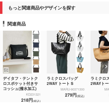
もっと関連商品やデザインを探す
関連商品
デイタフ・テントク
ラミクロスバッグ
ラミクロ
ロスポケット付きサ
2WAY トート S
2WAYト
コッシュ(撥水加工)
MARU-90371300
MA
279円
KD231321
(税込)
218円
(税込)