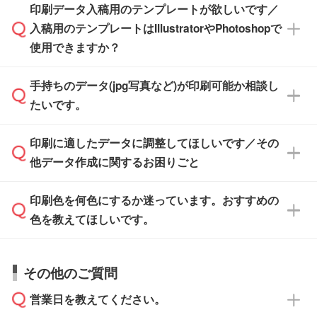
※土日祝日を除く営業日換算です。
印刷データ入稿用のテンプレートが欲しいです／
ザインソフトがなくても安心です。
IllustratorやPhotoshop、CLIP STUDIOなどのデ
※沖縄・離島は追加日数がかかります。
入稿用のテンプレートはIllustratorやPhotoshopで
ザインソフトでこだわりのデザインを作成した
また、「
データ作成サービス
」もご利用いただ
使用できますか？
い方は、
完全データ入稿
がおすすめです。
けます。ご希望の文言・書体・印刷色をお知ら
「.ai」形式または「.psd」形式で保存し、お見
せいただければ、弊社にて無料でデザインデー
積・ご注文フォームにアップロードしてご入稿
手持ちのデータ(jpg写真など)が印刷可能か相談し
一部商品は入稿用テンプレートのご用意があり
タを1点作成いたします。
ください。
たいです。
ます。各商品ページの『印刷方法・テンプレー
ト』からダウンロードをお願いいたします。
ご入稿後は経験豊富なスタッフがデータに不備
印刷に適したデータに調整してほしいです／その
入稿用のテンプレートはPDF形式ですが、
印刷に適したデータ・解像度かどうか、担当ス
がないかチェックし、お客様と確認してから印
IllustratorやPhotoshopで開いてご利用いただけ
他データ作成に関するお困りごと
タッフが事前に確認いたします。
刷に進みますので、ご安心ください。
ます。詳しい手順は「
入稿テンプレートの使い
データはお見積・ご注文・
お問い合わせフォー
方
」をご確認ください。
印刷色を何色にするか迷っています。おすすめの
ム
へ添付いただくか、担当スタッフ宛にメール
データ作成でお困りの際には、担当スタッフが
でお送りください。
色を教えてほしいです。
サポートいたしますのでお気軽にご相談くださ
仕上がりに影響しそうな点もチェックいたしま
い。
すので、データのご相談だけでもお気軽にお問
お問い合わせフォーム
や、見積/注文フォーム
お見積・ご注文・
お問い合わせフォーム
からご
その他のご質問
い合わせください。
から添付してお送りください。
相談いただきますと、担当スタッフがお客様の
ご希望や商品の本体色を確認し、印刷色をご提
営業日を教えてください。
なお、印刷用データの作り方に関する詳細は、
・解像度の低いデータをトレース/調整してほ
案させていただきます。