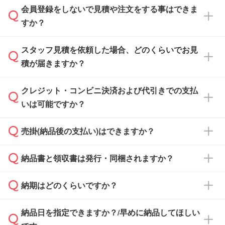
会員登録をしないで見積や注文をする事はできま
すか？
スタッフ見積を依頼した場合、どのくらいでお見
可能です。見積・注文フォームにて『ゲストの
積が届きますか？
まま進む』ボタンからお進みのうえ、ご依頼く
ださい。
クレジット・コンビニ決済および代引きでの支払
通常、翌営業日までにお送りしております。混
いは可能ですか？
雑状況によっては、お時間をいただくこともご
ざいます。予めご了承ください。土日祝日にご
売掛(納品後の支払い)はできますか？
依頼いただいた場合は、翌営業日以降のご連絡
銀行振込のみのご対応となります。
となります。
納品書と領収書は発行・同梱されますか？
基本的には先入金をお願いしておりますが、自
治体・行政機関・学校・病院・上場企業様 な
納期はどのくらいですか？
どの場合は、月末締め翌月末払いに対応可能で
納品書・領収書は ご依頼をいただいた場合の
す。
み発行しております。商品への同梱はしておら
納品日を指定できますか？/早めに納品してほしい
ず、通常はPDFデータをメール添付でお送りし
・印刷する場合(500個程度)
また、卒業・卒園記念品で対策委員会や個人様