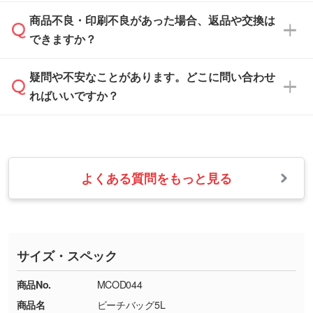
「
完全データ入稿
」をご参照ください。
しい
本体色がブラック、ネイビーなど濃色の場合は
商品不良・印刷不良があった場合、返品や交換は
営業日は平日の10:00～18:00で、土日祝日はお
解像度の低い画像や、手書きのイラスト、写真
白色か淡い色の印刷色をおすすめしておりま
できますか？
休みとなります。注文・見積・お問い合わせ
などを、印刷に適したベクターデータに変換し
す。
は、土日祝日でもお送りいただければ、出社後
ます。→
詳しく見る
本体色がナチュラルなど淡色の場合、印刷をく
疑問や不安なことがあります。どこに問い合わせ
速やかに対応いたします。
お手数をお掛けいたしますが、至急担当スタッ
っきりと目立たせたいときは濃い印刷色が、柔
ればいいですか？
フまでご連絡ください。商品の状況を確認し、
・フルカラーデータを1色に変換してほしい
らかい雰囲気にしたいときは淡い印刷色が映え
改めてご案内いたします。
シルク印刷、レーザー彫刻など印刷方法にあわ
ます。
せて、フルカラーのデータを1色になおしま
お問い合わせフォームをご利用ください。1営
【返品・交換の対象】
す。→
詳しく見る
業日以内に担当スタッフよりメールにてご連絡
また、お選びいただいた印刷色が本体色に合わ
・お届け時に商品が損傷・故障している場合
いたします。
ない場合や仕上がりに影響しそうな場合は、ス
よくある質問をもっと見る
・ご注文と異なる商品が届いた場合
・1色印刷でグラデーションや濃淡を表現した
お急ぎの場合はお電話でのご質問も受け付けて
タッフから別の色をご案内することもございま
・印刷不良があった場合
い
おります。下記電話番号までお問い合わせくだ
す。
※印刷不良は原則として“再印刷”でご対応させ
網点という技法で濃淡を表現することができま
さい。
ていただいております。
す。濃淡の差が分かるデータに調整いたしま
サイズ・スペック
※詳しくは「
商品の良品基準について
」をご覧
す。→
詳しく見る
TEL：0422-29-9911 営業時間10:00～
ください。
18:00(土日祝日除く)
商品No.
MCOD044
・コーポレートカラーを使って印刷したい／印
お問い合わせフォームはこちら
商品名
ビーチバッグ5L
【返品・交換ができない場合】
刷色にこだわりがある