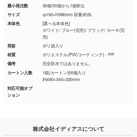
最小発注数
30個/30個から1個単位
・お客様の元で商品を加工された場合、または
DIC・PANTONEなどのカラーチップの指定や、
商品が破損した場合
現物支給による色指定も承っております。→
詳
サイズ
φ190×H380mm 容量/約5L
・商品到着後7日以上経過している場合
しく見る
本体色
[選べる本体色]
・お客様のご都合による返品・交換依頼(商
ホワイト/ ブルー(完売)/ ブラック/ カーキ(完
品・色・数量などの注文間違い等)
・背景がある画像からキャラクター部分だけを
売)
使いたいです
荷姿
ポリ袋入り
シンプルな背景のデータや、使いたいキャラク
材質
ポリエステル(PVCコーティング)・PP
ター部分の輪郭がはっきりしているデータは切
備考
完全防水ではありません。
り抜き処理が可能です。→
詳しく見る
カートン入数
1箱(カートン)50個入り
約490×340×320mm
・持っているデータの背景が足りない／塗り足
対応可能オプ
しの作り方が分からない
ション
印刷したいデータが印刷範囲よりも小さい場
合、シンプルな色・柄の背景であれば拡張が可
能です。→
詳しく見る
・デザインにQRコードを入れたい／QRコード
株式会社イディアスについて
を生成してほしい