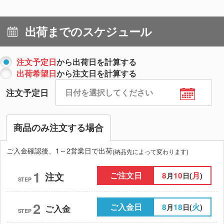
出荷までのスケジュール
注文予定日
から出荷日を計算する
出荷希望日
から注文日を計算する
注文予定日
商品のみ注文する場合
ご入金確認後、1～2営業日で出荷
(納品先によって変わります)
1
ご注文日
8
10
月
注文
月
日(
)
STEP
2
ご入金日
8
18
火
月
日(
)
ご入金
STEP