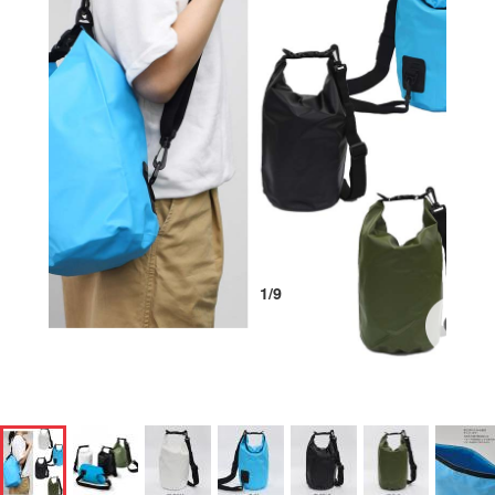
1
/
9