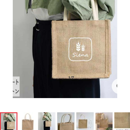
1
/
7