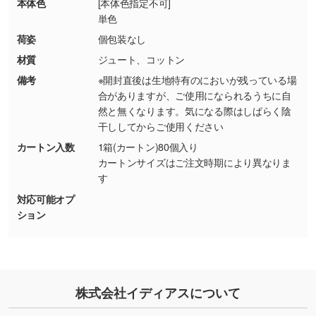
本体色
[本体色指定不可]
品・色・数量などの注文間違い等)
・背景がある画像からキャラクター部分だけを
単色
使いたいです
荷姿
個包装なし
シンプルな背景のデータや、使いたいキャラク
材質
ジュート、コットン
ター部分の輪郭がはっきりしているデータは切
備考
※開封直後は生地特有のにおいが残っている場
り抜き処理が可能です。→
詳しく見る
合がありますが、ご使用になられるうちに自
然と無くなります。気になる際はしばらく陰
・持っているデータの背景が足りない／塗り足
干ししてからご使用ください
しの作り方が分からない
カートン入数
1箱(カートン)80個入り
印刷したいデータが印刷範囲よりも小さい場
カートンサイズはご注文時期により異なりま
合、シンプルな色・柄の背景であれば拡張が可
す
能です。→
詳しく見る
対応可能オプ
ション
・デザインにQRコードを入れたい／QRコード
を生成してほしい
URLをご指定いただければ、QRコードを生成
いたします。配置のご相談にも応じています。
株式会社イディアスについて
→
詳しく見る