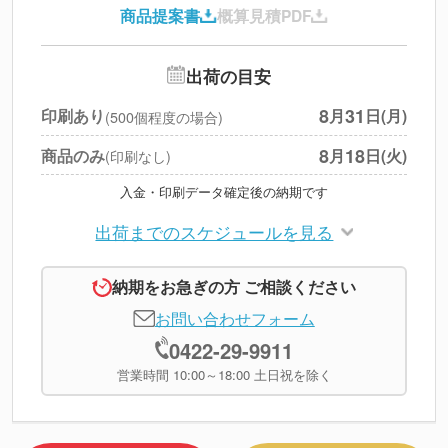
商品提案書
概算見積PDF
送料
--
※
北海道・沖縄・離島 別途
追加オプション
--
出荷の目安
円
税別合計
8
31
印刷あり
月
日(月)
(500個程度の場合)
※
上記小計は税別です
8
18
商品のみ
月
日(火)
(印刷なし)
入金・印刷データ確定後の納期です
出荷までのスケジュールを見る
納期をお急ぎの方 ご相談ください
お問い合わせフォーム
0422-29-9911
営業時間 10:00～18:00 土日祝を除く