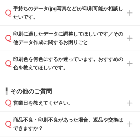
「.ai」形式または「.psd」形式で保存し、お見
せいただければ、弊社にて無料でデザインデー
積・ご注文フォームにアップロードしてご入稿
手持ちのデータ(jpg写真など)が印刷可能か相談し
一部商品は入稿用テンプレートのご用意があり
タを1点作成いたします。
ください。
たいです。
ます。各商品ページの『印刷方法・テンプレー
ト』からダウンロードをお願いいたします。
ご入稿後は経験豊富なスタッフがデータに不備
印刷に適したデータに調整してほしいです／その
入稿用のテンプレートはPDF形式ですが、
印刷に適したデータ・解像度かどうか、担当ス
がないかチェックし、お客様と確認してから印
IllustratorやPhotoshopで開いてご利用いただけ
他データ作成に関するお困りごと
タッフが事前に確認いたします。
刷に進みますので、ご安心ください。
ます。詳しい手順は「
入稿テンプレートの使い
データはお見積・ご注文・
お問い合わせフォー
方
」をご確認ください。
印刷色を何色にするか迷っています。おすすめの
ム
へ添付いただくか、担当スタッフ宛にメール
データ作成でお困りの際には、担当スタッフが
でお送りください。
色を教えてほしいです。
サポートいたしますのでお気軽にご相談くださ
仕上がりに影響しそうな点もチェックいたしま
い。
すので、データのご相談だけでもお気軽にお問
お問い合わせフォーム
や、見積/注文フォーム
お見積・ご注文・
お問い合わせフォーム
からご
その他のご質問
い合わせください。
から添付してお送りください。
相談いただきますと、担当スタッフがお客様の
ご希望や商品の本体色を確認し、印刷色をご提
営業日を教えてください。
なお、印刷用データの作り方に関する詳細は、
・解像度の低いデータをトレース/調整してほ
案させていただきます。
「
完全データ入稿
」をご参照ください。
しい
本体色がブラック、ネイビーなど濃色の場合は
商品不良・印刷不良があった場合、返品や交換は
営業日は平日の10:00～18:00で、土日祝日はお
解像度の低い画像や、手書きのイラスト、写真
白色か淡い色の印刷色をおすすめしておりま
できますか？
休みとなります。注文・見積・お問い合わせ
などを、印刷に適したベクターデータに変換し
す。
は、土日祝日でもお送りいただければ、出社後
ます。→
詳しく見る