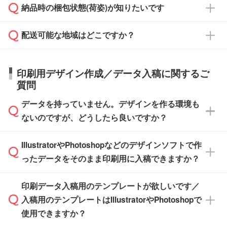
ご希望の際は担当スタッフまでお気軽にご相談
ご入金確認後、1～2営業日で出荷いたしま
納品時の梱包状態(荷姿)が知りたいです
い。
ご入金確認後に在庫を確保し、注文確定のご連
ください。
す。
在庫状況や印刷スケジュールを確認のうえ、対
絡を致します。ご入金いただくまで在庫の確保
応が可能かご案内いたします。
配送可能な地域はどこですか？
はできかねますので予めご了承ください。
商品によって異なります。各ページにある商品
納期は商品や数量、印刷方法、ご納品場所、在
また、お急ぎで印刷をご希望の場合は、最短5
詳細の荷姿欄をご確認ください。
庫の有無によって異なります。正確な日程はス
営業日で出荷可能な商品もご用意しておりま
【箱入り】 商品がひとつずつ箱に入っていま
日本全国へお届けが可能です。なお、海外への
タッフまでお問い合わせください。
印刷用デザイン作成／データ入稿に関するご
す。>>
対象商品はこちら
す。(白箱、化粧箱、ブリスターパックなど)
直接納品は行っておりませんので予めご了承く
質問
※最短出荷日は商品によって異なります。各商
【袋入り】 商品がひとつずつ袋に入っていま
ださい。
また、商品ページ内の「出荷までのスケジュー
品ページにてご確認ください
す。(透明袋、デザイン袋など)
データを持っていません。デザインを作る環境も
ル」に注文予定日をご入力いただくと、おおよ
【個包装なし】 個包装がされていない状態で
ないのですが、どうしたら良いですか？
その締切日や出荷目安をご確認いただけます。
納品します。
商品在庫や印刷ラインを確保するためにも、商
※化粧箱から白箱への入れ替えや、オリジナル
IllustratorやPhotoshopなどのデザインソフトで作
品が決まりましたらお早めのご発注をお願いい
無料の「
デザインシミュレーター
」を使えば、
箱の作成は原則承っておりません。
たします。
ったデータをそのまま印刷用に入稿できますか？
PCやスマホから簡単にデザインを作成できま
す。スタンプやテンプレートも豊富なので、デ
※土日祝日を除く営業日換算です。
印刷データ入稿用のテンプレートが欲しいです／
ザインソフトがなくても安心です。
IllustratorやPhotoshop、CLIP STUDIOなどのデ
※沖縄・離島は追加日数がかかります。
入稿用のテンプレートはIllustratorやPhotoshopで
ザインソフトでこだわりのデザインを作成した
また、「
データ作成サービス
」もご利用いただ
使用できますか？
い方は、
完全データ入稿
がおすすめです。
けます。ご希望の文言・書体・印刷色をお知ら