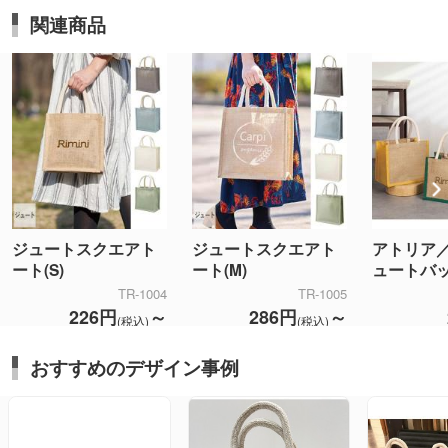
関連商品
ジュートスクエアト
ジュートスクエアト
アトリア
ート(S)
ート(M)
ュートバ
TR-1004
TR-1005
226円
～
286円
～
(税込)
(税込)
おすすめのデザイン事例