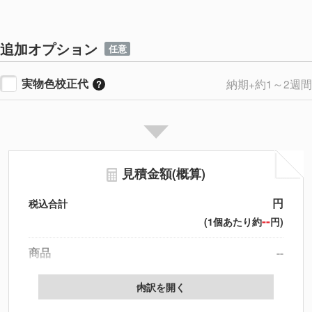
追加オプション
任意
実物色校正代
納期+約1～2週間
見積金額(概算)
円
税込合計
--
(1個あたり約
円)
商品
--
製版代
--
内訳を開く
印刷代
--