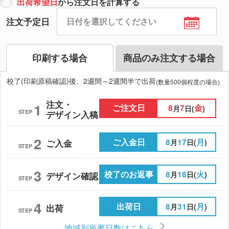
出荷希望日
から注文日を計算する
注文予定日
印刷する場合
商品のみ注文する場合
校了(印刷原稿確認)後、2週間～2週間半で出荷
(数量500個程度の場合)
注文・
1
ご注文日
8
7
金
月
日(
)
STEP
デザイン入稿
2
ご入金日
8
17
月
月
日(
)
ご入金
STEP
3
校了のお返事
8
18
火
月
日(
)
デザイン確認
STEP
4
出荷日
8
31
月
月
日(
)
出荷
STEP
地域別所要日数はこちら