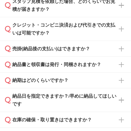
スタッフ見積を依頼した場合、どのくらいでお見
可能です。見積・注文フォームにて『ゲストの
積が届きますか？
まま進む』ボタンからお進みのうえ、ご依頼く
ださい。
クレジット・コンビニ決済および代引きでの支払
通常、翌営業日までにお送りしております。混
いは可能ですか？
雑状況によっては、お時間をいただくこともご
ざいます。予めご了承ください。土日祝日にご
売掛(納品後の支払い)はできますか？
依頼いただいた場合は、翌営業日以降のご連絡
銀行振込のみのご対応となります。
となります。
納品書と領収書は発行・同梱されますか？
基本的には先入金をお願いしておりますが、自
治体・行政機関・学校・病院・上場企業様 な
納期はどのくらいですか？
どの場合は、月末締め翌月末払いに対応可能で
納品書・領収書は ご依頼をいただいた場合の
す。
み発行しております。商品への同梱はしておら
納品日を指定できますか？/早めに納品してほしい
ず、通常はPDFデータをメール添付でお送りし
・印刷する場合(500個程度)
また、卒業・卒園記念品で対策委員会や個人様
です
ます。
ご入金、イメージ画像の校了から約2週間～2
からご注文いただく場合でも、お支払い元が学
原本の郵送をご希望の場合は、担当スタッフま
週間半でご納品いたします。
校や幼稚園・保育園であれば、同様の条件でご
たは注文フォームの『ご注文に関する備考欄』
在庫の確保・取り置きはできますか？
ご希望の納期がある場合は、お問い合わせ・お
対応できる場合がございます。
よりお知らせください。
・商品のみ注文する場合(サンプル購入を含む)
見積もり・ご注文時にその旨をお知らせくださ