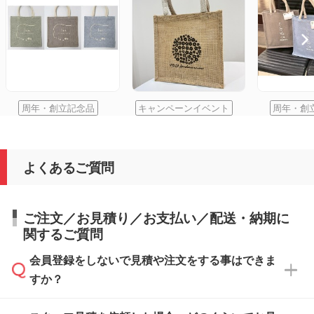
周年・創立記念品
キャンペーンイベント
周年・創
よくあるご質問
ご注文／お見積り／お支払い／配送・納期に
関するご質問
会員登録をしないで見積や注文をする事はできま
すか？