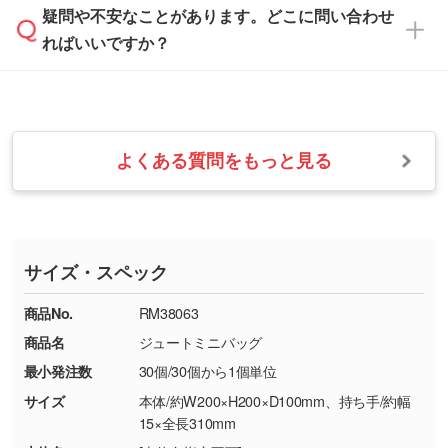
本体色がナチュラルなど淡色の場合、印刷をく
疑問や不安なことがあります。どこに問い合わせ
速やかに対応いたします。
お手数をお掛けいたしますが、至急担当スタッ
っきりと目立たせたいときは濃い印刷色が、柔
ればいいですか？
フまでご連絡ください。商品の状況を確認し、
・フルカラーデータを1色に変換してほしい
らかい雰囲気にしたいときは淡い印刷色が映え
改めてご案内いたします。
シルク印刷、レーザー彫刻など印刷方法にあわ
ます。
せて、フルカラーのデータを1色になおしま
お問い合わせフォームをご利用ください。1営
【返品・交換の対象】
す。→
詳しく見る
業日以内に担当スタッフよりメールにてご連絡
また、お選びいただいた印刷色が本体色に合わ
・お届け時に商品が損傷・故障している場合
いたします。
ない場合や仕上がりに影響しそうな場合は、ス
よくある質問をもっと見る
・ご注文と異なる商品が届いた場合
・1色印刷でグラデーションや濃淡を表現した
お急ぎの場合はお電話でのご質問も受け付けて
タッフから別の色をご案内することもございま
・印刷不良があった場合
い
おります。下記電話番号までお問い合わせくだ
す。
※印刷不良は原則として“再印刷”でご対応させ
網点という技法で濃淡を表現することができま
さい。
ていただいております。
す。濃淡の差が分かるデータに調整いたしま
サイズ・スペック
※詳しくは「
商品の良品基準について
」をご覧
す。→
詳しく見る
TEL：0422-29-9911 営業時間10:00～
ください。
18:00(土日祝日除く)
商品No.
RM38063
・コーポレートカラーを使って印刷したい／印
お問い合わせフォームはこちら
商品名
ジュートミニバッグ
【返品・交換ができない場合】
刷色にこだわりがある
最小発注数
30個/30個から1個単位
・お客様の元で商品を加工された場合、または
DIC・PANTONEなどのカラーチップの指定や、
商品が破損した場合
現物支給による色指定も承っております。→
詳
サイズ
本体/約W200×H200×D100mm、持ち手/約幅
・商品到着後7日以上経過している場合
しく見る
15×全長310mm
・お客様のご都合による返品・交換依頼(商