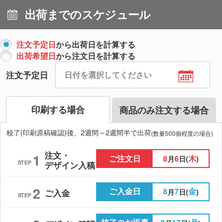
出荷までのスケジュール
注文予定日
から出荷日を計算する
出荷希望日
から注文日を計算する
注文予定日
印刷する場合
商品のみ注文する場合
校了(印刷原稿確認)後、2週間～2週間半で出荷
(数量500個程度の場合)
注文・
1
ご注文日
8
6
木
月
日(
)
STEP
デザイン入稿
2
ご入金日
8
7
金
月
日(
)
ご入金
STEP