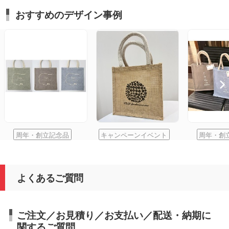
おすすめのデザイン事例
周年・創立記念品
キャンペーンイベント
周年・創
よくあるご質問
ご注文／お見積り／お支払い／配送・納期に
関するご質問