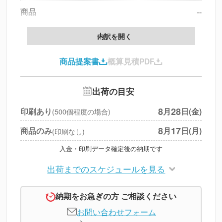
商品
--
製版代
--
内訳を開く
印刷代
--
商品提案書
概算見積PDF
送料
--
※
北海道・沖縄・離島 別途
追加オプション
--
出荷の目安
円
税別合計
8
28
印刷あり
月
日(金)
(500個程度の場合)
※
上記小計は税別です
8
17
商品のみ
月
日(月)
(印刷なし)
入金・印刷データ確定後の納期です
出荷までのスケジュールを見る
納期をお急ぎの方 ご相談ください
お問い合わせフォーム