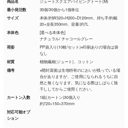
商品名
ジュートスクエアパイピングトート(M)
【返品・交換ができない場合】
刷色にこだわりがある
最小発注数
30個/30個から1個単位
・お客様の元で商品を加工された場合、または
DIC・PANTONEなどのカラーチップの指定や、
商品が破損した場合
現物支給による色指定も承っております。→
詳
サイズ
本体/約W320×H200×D120mm、持ち手/約幅
・商品到着後7日以上経過している場合
しく見る
20×全長350mm、容量/約7L
・お客様のご都合による返品・交換依頼(商
本体色
[選べる本体色]
品・色・数量などの注文間違い等)
・背景がある画像からキャラクター部分だけを
ナチュラル/ チャコールグレー
使いたいです
荷姿
PP袋入り(10枚/セット)※印刷ありの場合は袋
シンプルな背景のデータや、使いたいキャラク
なし
ター部分の輪郭がはっきりしているデータは切
材質
植物繊維(ジュート)、コットン
り抜き処理が可能です。→
詳しく見る
備考
※開封直後は生地特有のにおいが残っている場
合がありますが、ご使用になられるうちに自
・持っているデータの背景が足りない／塗り足
然と無くなります。気になる際はしばらく陰
しの作り方が分からない
干ししてからご使用ください。
印刷したいデータが印刷範囲よりも小さい場
カートン入数
1箱(カートン)30個入り
合、シンプルな色・柄の背景であれば拡張が可
約720×150×370mm
能です。→
詳しく見る
対応可能オプ
ション
・デザインにQRコードを入れたい／QRコード