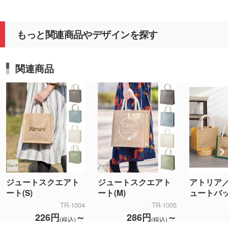
もっと関連商品やデザインを探す
関連商品
ジュートスクエアト
ジュートスクエアト
アトリア
ート(S)
ート(M)
ュートバ
TR-1004
TR-1005
226円
～
286円
～
(税込)
(税込)