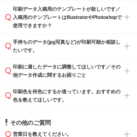
す。スタンプやテンプレートも豊富なので、デ
※土日祝日を除く営業日換算です。
印刷データ入稿用のテンプレートが欲しいです／
ザインソフトがなくても安心です。
IllustratorやPhotoshop、CLIP STUDIOなどのデ
※沖縄・離島は追加日数がかかります。
入稿用のテンプレートはIllustratorやPhotoshopで
ザインソフトでこだわりのデザインを作成した
また、「
データ作成サービス
」もご利用いただ
使用できますか？
い方は、
完全データ入稿
がおすすめです。
けます。ご希望の文言・書体・印刷色をお知ら
「.ai」形式または「.psd」形式で保存し、お見
せいただければ、弊社にて無料でデザインデー
積・ご注文フォームにアップロードしてご入稿
手持ちのデータ(jpg写真など)が印刷可能か相談し
一部商品は入稿用テンプレートのご用意があり
タを1点作成いたします。
ください。
たいです。
ます。各商品ページの『印刷方法・テンプレー
ト』からダウンロードをお願いいたします。
ご入稿後は経験豊富なスタッフがデータに不備
印刷に適したデータに調整してほしいです／その
入稿用のテンプレートはPDF形式ですが、
印刷に適したデータ・解像度かどうか、担当ス
がないかチェックし、お客様と確認してから印
IllustratorやPhotoshopで開いてご利用いただけ
他データ作成に関するお困りごと
タッフが事前に確認いたします。
刷に進みますので、ご安心ください。
ます。詳しい手順は「
入稿テンプレートの使い
データはお見積・ご注文・
お問い合わせフォー
方
」をご確認ください。
印刷色を何色にするか迷っています。おすすめの
ム
へ添付いただくか、担当スタッフ宛にメール
データ作成でお困りの際には、担当スタッフが
でお送りください。
色を教えてほしいです。
サポートいたしますのでお気軽にご相談くださ
仕上がりに影響しそうな点もチェックいたしま
い。
すので、データのご相談だけでもお気軽にお問
お問い合わせフォーム
や、見積/注文フォーム
お見積・ご注文・
お問い合わせフォーム
からご
その他のご質問
い合わせください。
から添付してお送りください。
相談いただきますと、担当スタッフがお客様の
ご希望や商品の本体色を確認し、印刷色をご提
営業日を教えてください。