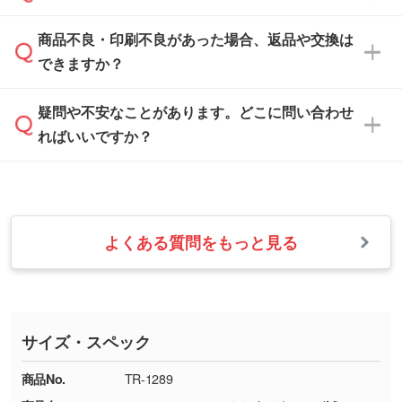
なお、印刷用データの作り方に関する詳細は、
・解像度の低いデータをトレース/調整してほ
案させていただきます。
「
完全データ入稿
」をご参照ください。
しい
本体色がブラック、ネイビーなど濃色の場合は
商品不良・印刷不良があった場合、返品や交換は
営業日は平日の10:00～18:00で、土日祝日はお
解像度の低い画像や、手書きのイラスト、写真
白色か淡い色の印刷色をおすすめしておりま
できますか？
休みとなります。注文・見積・お問い合わせ
などを、印刷に適したベクターデータに変換し
す。
は、土日祝日でもお送りいただければ、出社後
ます。→
詳しく見る
本体色がナチュラルなど淡色の場合、印刷をく
疑問や不安なことがあります。どこに問い合わせ
速やかに対応いたします。
お手数をお掛けいたしますが、至急担当スタッ
っきりと目立たせたいときは濃い印刷色が、柔
ればいいですか？
フまでご連絡ください。商品の状況を確認し、
・フルカラーデータを1色に変換してほしい
らかい雰囲気にしたいときは淡い印刷色が映え
改めてご案内いたします。
シルク印刷、レーザー彫刻など印刷方法にあわ
ます。
せて、フルカラーのデータを1色になおしま
お問い合わせフォームをご利用ください。1営
【返品・交換の対象】
す。→
詳しく見る
業日以内に担当スタッフよりメールにてご連絡
また、お選びいただいた印刷色が本体色に合わ
・お届け時に商品が損傷・故障している場合
いたします。
ない場合や仕上がりに影響しそうな場合は、ス
よくある質問をもっと見る
・ご注文と異なる商品が届いた場合
・1色印刷でグラデーションや濃淡を表現した
お急ぎの場合はお電話でのご質問も受け付けて
タッフから別の色をご案内することもございま
・印刷不良があった場合
い
おります。下記電話番号までお問い合わせくだ
す。
※印刷不良は原則として“再印刷”でご対応させ
網点という技法で濃淡を表現することができま
さい。
ていただいております。
す。濃淡の差が分かるデータに調整いたしま
サイズ・スペック
※詳しくは「
商品の良品基準について
」をご覧
す。→
詳しく見る
TEL：0422-29-9911 営業時間10:00～
ください。
18:00(土日祝日除く)
商品No.
TR-1289
・コーポレートカラーを使って印刷したい／印
お問い合わせフォームはこちら