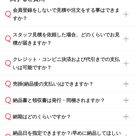
会員登録をしないで見積や注文をする事はできま
すか？
スタッフ見積を依頼した場合、どのくらいでお見
可能です。見積・注文フォームにて『ゲストの
積が届きますか？
まま進む』ボタンからお進みのうえ、ご依頼く
ださい。
クレジット・コンビニ決済および代引きでの支払
通常、翌営業日までにお送りしております。混
いは可能ですか？
雑状況によっては、お時間をいただくこともご
ざいます。予めご了承ください。土日祝日にご
売掛(納品後の支払い)はできますか？
依頼いただいた場合は、翌営業日以降のご連絡
銀行振込のみのご対応となります。
となります。
納品書と領収書は発行・同梱されますか？
基本的には先入金をお願いしておりますが、自
治体・行政機関・学校・病院・上場企業様 な
納期はどのくらいですか？
どの場合は、月末締め翌月末払いに対応可能で
納品書・領収書は ご依頼をいただいた場合の
す。
み発行しております。商品への同梱はしておら
納品日を指定できますか？/早めに納品してほしい
ず、通常はPDFデータをメール添付でお送りし
・印刷する場合(500個程度)