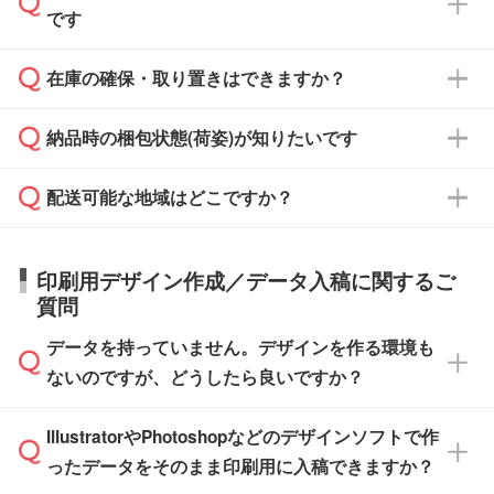
また、卒業・卒園記念品で対策委員会や個人様
です
ます。
ご入金、イメージ画像の校了から約2週間～2
からご注文いただく場合でも、お支払い元が学
原本の郵送をご希望の場合は、担当スタッフま
週間半でご納品いたします。
校や幼稚園・保育園であれば、同様の条件でご
たは注文フォームの『ご注文に関する備考欄』
在庫の確保・取り置きはできますか？
ご希望の納期がある場合は、お問い合わせ・お
対応できる場合がございます。
よりお知らせください。
・商品のみ注文する場合(サンプル購入を含む)
見積もり・ご注文時にその旨をお知らせくださ
ご希望の際は担当スタッフまでお気軽にご相談
ご入金確認後、1～2営業日で出荷いたしま
納品時の梱包状態(荷姿)が知りたいです
い。
ご入金確認後に在庫を確保し、注文確定のご連
ください。
す。
在庫状況や印刷スケジュールを確認のうえ、対
絡を致します。ご入金いただくまで在庫の確保
応が可能かご案内いたします。
配送可能な地域はどこですか？
はできかねますので予めご了承ください。
商品によって異なります。各ページにある商品
納期は商品や数量、印刷方法、ご納品場所、在
また、お急ぎで印刷をご希望の場合は、最短5
詳細の荷姿欄をご確認ください。
庫の有無によって異なります。正確な日程はス
営業日で出荷可能な商品もご用意しておりま
【箱入り】 商品がひとつずつ箱に入っていま
日本全国へお届けが可能です。なお、海外への
タッフまでお問い合わせください。
印刷用デザイン作成／データ入稿に関するご
す。>>
対象商品はこちら
す。(白箱、化粧箱、ブリスターパックなど)
直接納品は行っておりませんので予めご了承く
質問
※最短出荷日は商品によって異なります。各商
【袋入り】 商品がひとつずつ袋に入っていま
ださい。
また、商品ページ内の「出荷までのスケジュー
品ページにてご確認ください
す。(透明袋、デザイン袋など)
データを持っていません。デザインを作る環境も
ル」に注文予定日をご入力いただくと、おおよ
【個包装なし】 個包装がされていない状態で
ないのですが、どうしたら良いですか？
その締切日や出荷目安をご確認いただけます。
納品します。
商品在庫や印刷ラインを確保するためにも、商
※化粧箱から白箱への入れ替えや、オリジナル
IllustratorやPhotoshopなどのデザインソフトで作
品が決まりましたらお早めのご発注をお願いい
無料の「
デザインシミュレーター
」を使えば、
箱の作成は原則承っておりません。
たします。
ったデータをそのまま印刷用に入稿できますか？
PCやスマホから簡単にデザインを作成できま