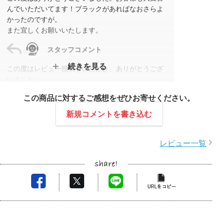
んでいただいてます！ブラックがあればなおさらよ
かったのですが。
また宜しくお願いいたします。
スタッフコメント
続きを見る
この度はレビュー投稿をいただき、ありがとうござ
いました。
ご希望のお色がご用意できず、残念なお気持ちにさ
この商品に対するご感想をぜひお寄せください。
せてしまいましたが、結果ご満足いただくことがで
きて大変嬉しく思います。
新規コメントを書き込む
またのご利用を心よりお待ちしております！
レビュー一覧