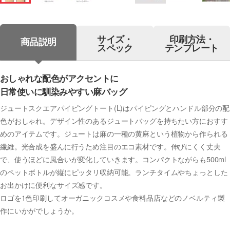
サイズ・
印刷方法・
商品説明
スペック
テンプレート
おしゃれな配色がアクセントに
日常使いに馴染みやすい麻バッグ
ジュートスクエアパイピングトート(L)はパイピングとハンドル部分の配
色がおしゃれ。デザイン性のあるジュートバッグを持ちたい方におすす
めのアイテムです。ジュートは麻の一種の黄麻という植物から作られる
繊維。光合成を盛んに行うため注目のエコ素材です。伸びにくく丈夫
で、使うほどに風合いが変化していきます。コンパクトながらも500ml
のペットボトルが縦にピッタリ収納可能。ランチタイムやちょっとした
お出かけに便利なサイズ感です。
ロゴを1色印刷してオーガニックコスメや食料品店などのノベルティ製
作にいかがでしょうか。