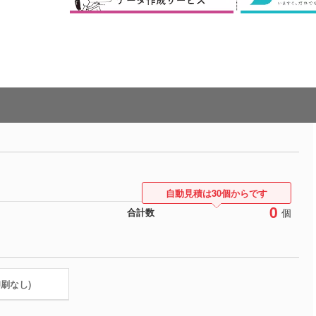
自動見積は30個からです
0
個
合計数
印刷なし)