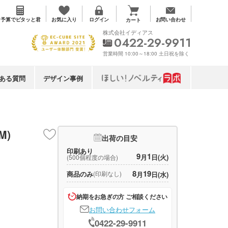
お気に入り
予算で
ピタッと君
ログイン
お問い合わせ
カート
株式会社イディアス
0422-29-9911
営業時間 10:00～18:00 土日祝を除く
ある質問
デザイン事例
M)
出荷の目安
印刷あり
9
1
月
日(火)
(500個程度の場合)
8
19
商品のみ
(印刷なし)
月
日(水)
納期をお急ぎの方 ご相談ください
お問い合わせフォーム
0422-29-9911