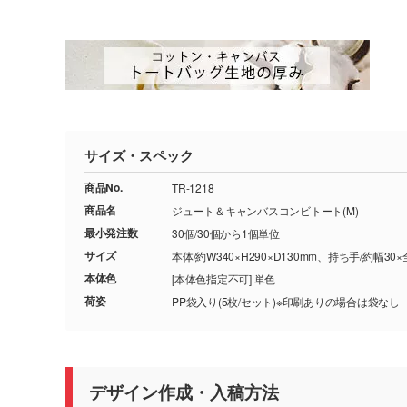
サイズ・スペック
商品No.
TR-1218
商品名
ジュート＆キャンバスコンビトート(M)
最小発注数
30個/30個から1個単位
サイズ
本体/約W340×H290×D130mm、持ち手/約幅30×
本体色
[本体色指定不可] 単色
荷姿
PP袋入り(5枚/セット)※印刷ありの場合は袋なし
デザイン作成・入稿方法