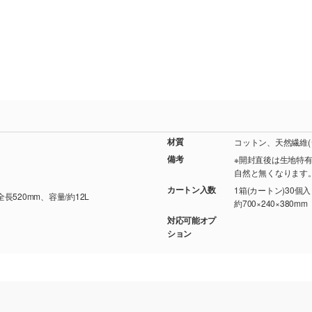
材質
コットン、天然繊維(
備考
※開封直後は生地特
自然と無くなります
カートン入数
1箱(カートン)30個
全長520mm、容量/約12L
約700×240×380mm
対応可能オプ
ション