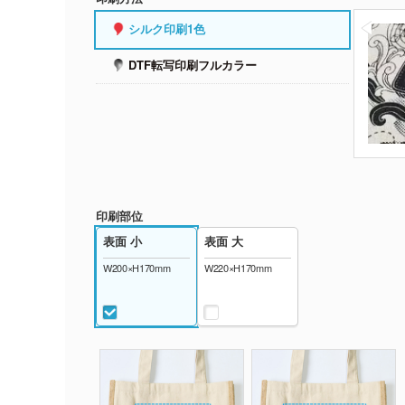
シルク印刷1色
DTF転写印刷フルカラー
印刷部位
表面 小
表面 大
W200×H170mm
W220×H170mm