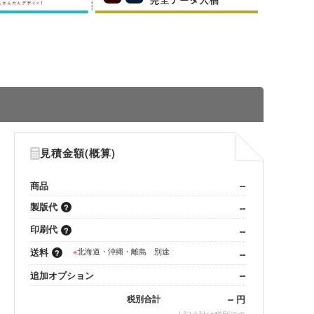
見積金額(概算)
商品
--
製版代
--
印刷代
--
送料
※
北海道・沖縄・離島 別途
--
追加オプション
--
--
円
税別合計
※
上記小計は税別です