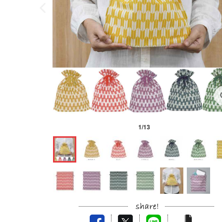
1
/
13