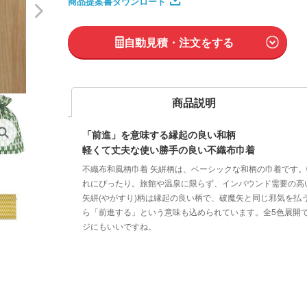
商品提案書ダウンロード
自動見積・注文をする
商品説明
「前進」を意味する縁起の良い和柄
軽くて丈夫な使い勝手の良い不織布巾着
不織布和風柄巾着 矢絣柄は、ベーシックな和柄の巾着です
れにぴったり。旅館や温泉に限らず、インバウンド需要の高
矢絣(やがすり)柄は縁起の良い柄で、破魔矢と同じ邪気を払
ら「前進する」という意味も込められています。全5色展開
ジにもいいですね。