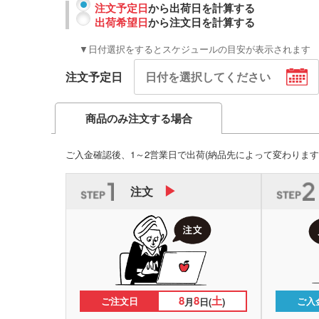
注文予定日
から出荷日を計算する
出荷希望日
から注文日を計算する
▼日付選択をするとスケジュールの目安が表示されます
注文予定日
商品のみ注文する場合
ご入金確認後、1～2営業日で出荷
(納品先によって変わります
注文
8
8
土
ご注文日
ご入
月
日(
)