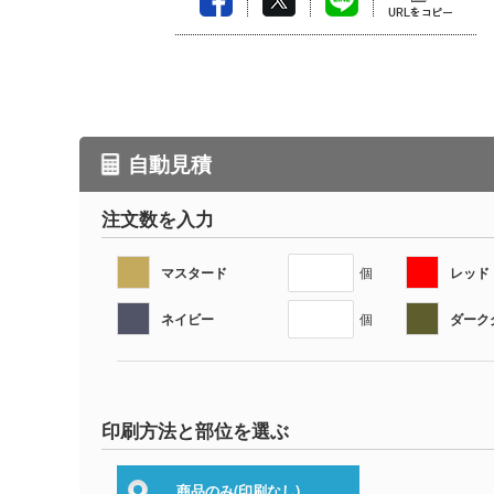
自動見積
注文数を入力
マスタード
レッド
個
ネイビー
ダーク
個
印刷方法と部位を選ぶ
商品のみ
(印刷なし)