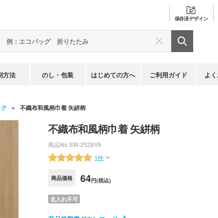
保存済
デザイン
刷方法
のし・包装
はじめての方へ
ご利用ガイド
よく
ック
不織布和風柄巾着 矢絣柄
不織布和風柄巾着 矢絣柄
商品No.
SW-2528YA
1件
64
商品価格
円(税込)
名入れ不可