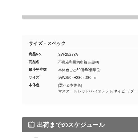
サイズ・スペック
商品No.
SW-2528YA
商品名
不織布和風柄巾着 矢絣柄
最小発注数
本体色ごと50個/50個単位
サイズ
約W250×H280×D80mm
本体色
[選べる本体色]
マスタード/ レッド
出荷までのスケジュール