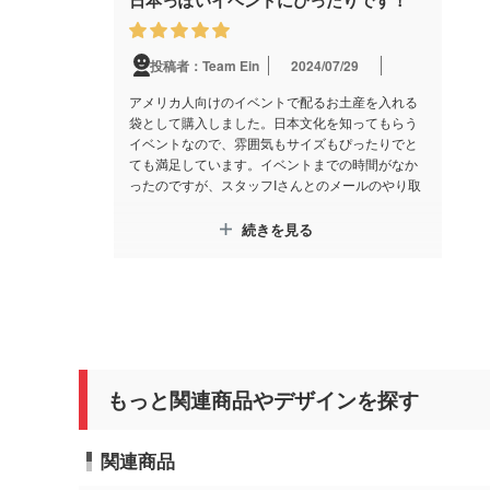
投稿者：Team Ein
2024/07/29
アメリカ人向けのイベントで配るお土産を入れる
袋として購入しました。日本文化を知ってもらう
イベントなので、雰囲気もサイズもぴったりでと
ても満足しています。イベントまでの時間がなか
ったのですが、スタッフIさんとのメールのやり取
りがスムーズで、無事期日までに受け取ることが
できました。値段もかなりお手頃だし、おすすめ
続きを見る
です！（久世●商店では同じような袋を１つ160円
で売ってました）
スタッフコメント
この度はレビュー投稿をいただき、ありがとうご
ざいます。
もっと関連商品やデザインを探す
商品についてご満足いただけたとのこと、非常に
嬉しく思います。
お客様のご協力があり、非常にスムーズにご納品
関連商品
まで運ぶことが出来ました。
ぜひまたのご利用をお待ちしております。