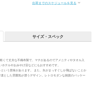
出荷までのスケジュールを見る
サイズ・スペック
。軽くて丈夫な不織布製で、マチがあるのでアメニティやタオル入
いホテルやおみやげ店などにもおすすめです。
うという意味があります。 また、矢がまっすぐしか飛ばないことか
で凛とした雰囲気が漂うデザイン。レトロモダンな雑貨のパッケー