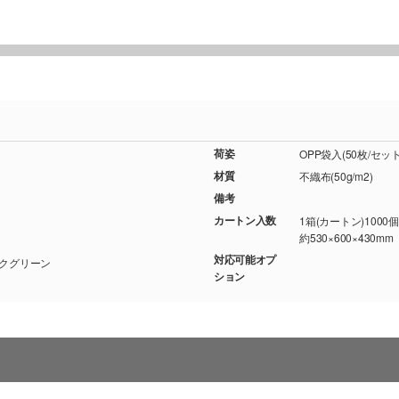
荷姿
OPP袋入(50枚/セット
材質
不織布(50g/m2)
備考
カートン入数
1箱(カートン)1000
約530×600×430mm
対応可能オプ
/ バイオレット/ ネイビー/ ダークグリーン
ション