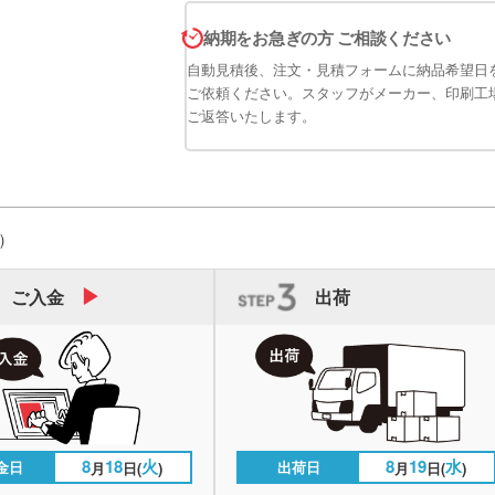
納期をお急ぎの方 ご相談ください
自動見積後、注文・見積フォームに納品希望日
ご依頼ください。スタッフがメーカー、印刷工
ご返答いたします。
)
ご入金
出荷
8
18
火
8
19
水
金日
出荷日
月
日(
)
月
日(
)