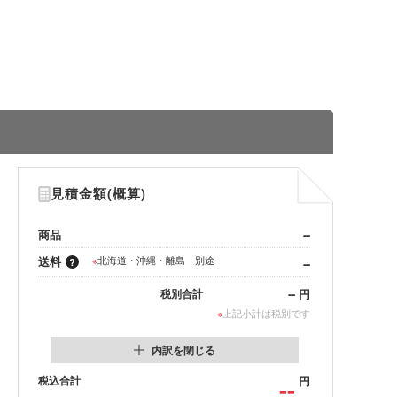
見積金額(概算)
商品
--
送料
※
北海道・沖縄・離島 別途
--
--
円
税別合計
※
上記小計は税別です
内訳を閉じる
税込合計
--
円