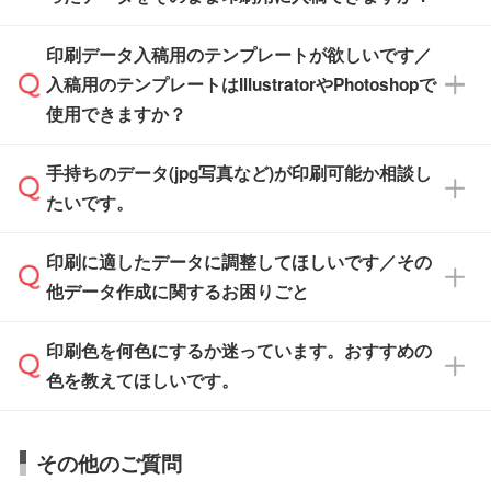
PCやスマホから簡単にデザインを作成できま
す。スタンプやテンプレートも豊富なので、デ
※土日祝日を除く営業日換算です。
印刷データ入稿用のテンプレートが欲しいです／
ザインソフトがなくても安心です。
IllustratorやPhotoshop、CLIP STUDIOなどのデ
※沖縄・離島は追加日数がかかります。
入稿用のテンプレートはIllustratorやPhotoshopで
ザインソフトでこだわりのデザインを作成した
また、「
データ作成サービス
」もご利用いただ
使用できますか？
い方は、
完全データ入稿
がおすすめです。
けます。ご希望の文言・書体・印刷色をお知ら
「.ai」形式または「.psd」形式で保存し、お見
せいただければ、弊社にて無料でデザインデー
積・ご注文フォームにアップロードしてご入稿
手持ちのデータ(jpg写真など)が印刷可能か相談し
一部商品は入稿用テンプレートのご用意があり
タを1点作成いたします。
ください。
たいです。
ます。各商品ページの『印刷方法・テンプレー
ト』からダウンロードをお願いいたします。
ご入稿後は経験豊富なスタッフがデータに不備
印刷に適したデータに調整してほしいです／その
入稿用のテンプレートはPDF形式ですが、
印刷に適したデータ・解像度かどうか、担当ス
がないかチェックし、お客様と確認してから印
IllustratorやPhotoshopで開いてご利用いただけ
他データ作成に関するお困りごと
タッフが事前に確認いたします。
刷に進みますので、ご安心ください。
ます。詳しい手順は「
入稿テンプレートの使い
データはお見積・ご注文・
お問い合わせフォー
方
」をご確認ください。
印刷色を何色にするか迷っています。おすすめの
ム
へ添付いただくか、担当スタッフ宛にメール
データ作成でお困りの際には、担当スタッフが
でお送りください。
色を教えてほしいです。
サポートいたしますのでお気軽にご相談くださ
仕上がりに影響しそうな点もチェックいたしま
い。
すので、データのご相談だけでもお気軽にお問
お問い合わせフォーム
や、見積/注文フォーム
お見積・ご注文・
お問い合わせフォーム
からご
その他のご質問
い合わせください。
から添付してお送りください。
相談いただきますと、担当スタッフがお客様の