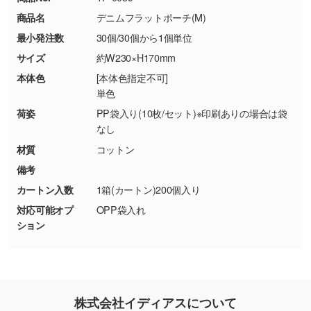
・コーポレートカラーを使って印刷したい／印
お問い合わせフォームはこちら
商品名
デニムフラットポーチ(M)
【返品・交換ができない場合】
刷色にこだわりがある
最小発注数
30個/30個から1個単位
・お客様の元で商品を加工された場合、または
DIC・PANTONEなどのカラーチップの指定や、
商品が破損した場合
現物支給による色指定も承っております。→
詳
サイズ
約W230×H170mm
・商品到着後7日以上経過している場合
しく見る
本体色
[本体色指定不可]
・お客様のご都合による返品・交換依頼(商
単色
品・色・数量などの注文間違い等)
・背景がある画像からキャラクター部分だけを
荷姿
PP袋入り(10枚/セット)※印刷ありの場合は袋
使いたいです
なし
シンプルな背景のデータや、使いたいキャラク
材質
コットン
ター部分の輪郭がはっきりしているデータは切
備考
り抜き処理が可能です。→
詳しく見る
カートン入数
1箱(カートン)200個入り
対応可能オプ
OPP袋入れ
・持っているデータの背景が足りない／塗り足
ション
しの作り方が分からない
印刷したいデータが印刷範囲よりも小さい場
合、シンプルな色・柄の背景であれば拡張が可
能です。→
詳しく見る
株式会社イディアスについて