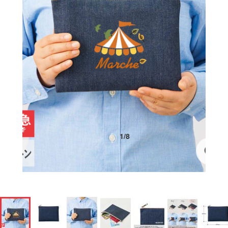
1
/
8