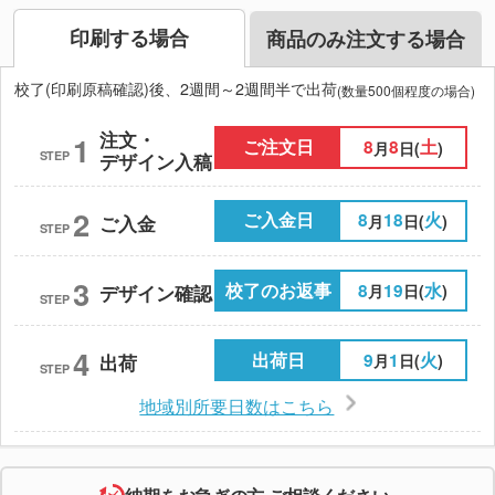
印刷する場合
商品のみ注文する場合
校了(印刷原稿確認)後、2週間～2週間半で出荷
(数量500個程度の場合)
注文・
1
ご注文日
8
8
土
月
日(
)
STEP
デザイン入稿
2
ご入金日
8
18
火
月
日(
)
ご入金
STEP
3
校了のお返事
8
19
水
月
日(
)
デザイン確認
STEP
4
出荷日
9
1
火
月
日(
)
出荷
STEP
地域別所要日数はこちら