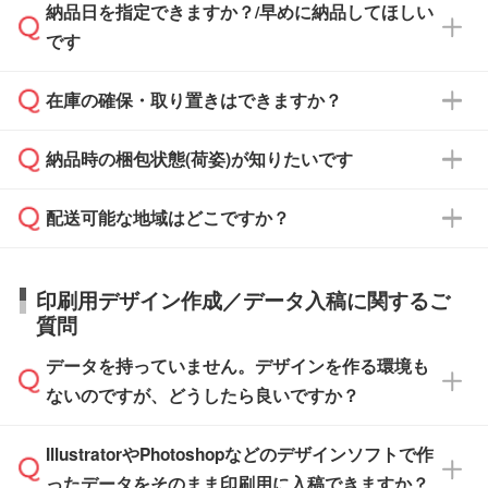
納品日を指定できますか？/早めに納品してほしい
ず、通常はPDFデータをメール添付でお送りし
・印刷する場合(500個程度)
また、卒業・卒園記念品で対策委員会や個人様
です
ます。
ご入金、イメージ画像の校了から約2週間～2
からご注文いただく場合でも、お支払い元が学
原本の郵送をご希望の場合は、担当スタッフま
週間半でご納品いたします。
校や幼稚園・保育園であれば、同様の条件でご
たは注文フォームの『ご注文に関する備考欄』
在庫の確保・取り置きはできますか？
ご希望の納期がある場合は、お問い合わせ・お
対応できる場合がございます。
よりお知らせください。
・商品のみ注文する場合(サンプル購入を含む)
見積もり・ご注文時にその旨をお知らせくださ
ご希望の際は担当スタッフまでお気軽にご相談
ご入金確認後、1～2営業日で出荷いたしま
納品時の梱包状態(荷姿)が知りたいです
い。
ご入金確認後に在庫を確保し、注文確定のご連
ください。
す。
在庫状況や印刷スケジュールを確認のうえ、対
絡を致します。ご入金いただくまで在庫の確保
応が可能かご案内いたします。
配送可能な地域はどこですか？
はできかねますので予めご了承ください。
商品によって異なります。各ページにある商品
納期は商品や数量、印刷方法、ご納品場所、在
また、お急ぎで印刷をご希望の場合は、最短5
詳細の荷姿欄をご確認ください。
庫の有無によって異なります。正確な日程はス
営業日で出荷可能な商品もご用意しておりま
【箱入り】 商品がひとつずつ箱に入っていま
日本全国へお届けが可能です。なお、海外への
タッフまでお問い合わせください。
印刷用デザイン作成／データ入稿に関するご
す。>>
対象商品はこちら
す。(白箱、化粧箱、ブリスターパックなど)
直接納品は行っておりませんので予めご了承く
質問
※最短出荷日は商品によって異なります。各商
【袋入り】 商品がひとつずつ袋に入っていま
ださい。
また、商品ページ内の「出荷までのスケジュー
品ページにてご確認ください
す。(透明袋、デザイン袋など)
データを持っていません。デザインを作る環境も
ル」に注文予定日をご入力いただくと、おおよ
【個包装なし】 個包装がされていない状態で
ないのですが、どうしたら良いですか？
その締切日や出荷目安をご確認いただけます。
納品します。
商品在庫や印刷ラインを確保するためにも、商
※化粧箱から白箱への入れ替えや、オリジナル
IllustratorやPhotoshopなどのデザインソフトで作
品が決まりましたらお早めのご発注をお願いい
無料の「
デザインシミュレーター
」を使えば、
箱の作成は原則承っておりません。
たします。
ったデータをそのまま印刷用に入稿できますか？