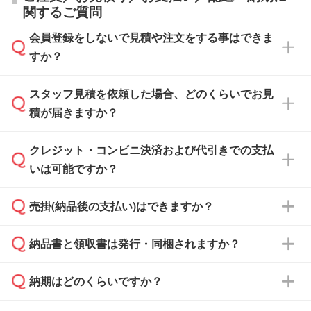
関するご質問
会員登録をしないで見積や注文をする事はできま
すか？
スタッフ見積を依頼した場合、どのくらいでお見
可能です。見積・注文フォームにて『ゲストの
積が届きますか？
まま進む』ボタンからお進みのうえ、ご依頼く
ださい。
クレジット・コンビニ決済および代引きでの支払
通常、翌営業日までにお送りしております。混
いは可能ですか？
雑状況によっては、お時間をいただくこともご
ざいます。予めご了承ください。土日祝日にご
売掛(納品後の支払い)はできますか？
依頼いただいた場合は、翌営業日以降のご連絡
銀行振込のみのご対応となります。
となります。
納品書と領収書は発行・同梱されますか？
基本的には先入金をお願いしておりますが、自
治体・行政機関・学校・病院・上場企業様 な
納期はどのくらいですか？
どの場合は、月末締め翌月末払いに対応可能で
納品書・領収書は ご依頼をいただいた場合の
す。
み発行しております。商品への同梱はしておら