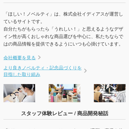
・デザインにQRコードを入れたい／QRコード
を生成してほしい
「ほしい！ノベルティ」は、株式会社イディアスが運営し
URLをご指定いただければ、QRコードを生成
ているサイトです。
いたします。配置のご相談にも応じています。
自分たちがもらったら「うれしい！」と思えるようなデザ
→
詳しく見る
イン性が高くおしゃれな商品選びを中心に、私たちならで
はの商品情報を提供できるようにいつも心掛けています。
会社概要を見る
より良きノベルティ・記念品づくりを
目指した取り組み
スタッフ体験レビュー / 商品開発秘話