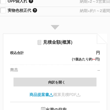
OPP袋入れ
納期+2～3営業日
実物色校正代
納期+約1～2週間
見積金額(概算)
円
税込合計
--
(1個あたり約
円)
商品
--
製版代
--
内訳を開く
印刷代
--
商品提案書
概算見積PDF
送料
--
※
北海道・沖縄・離島 別途
追加オプション
--
出荷の目安