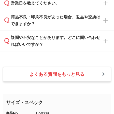
ご希望や商品の本体色を確認し、印刷色をご提
営業日を教えてください。
なお、印刷用データの作り方に関する詳細は、
・解像度の低いデータをトレース/調整してほ
案させていただきます。
「
完全データ入稿
」をご参照ください。
しい
本体色がブラック、ネイビーなど濃色の場合は
商品不良・印刷不良があった場合、返品や交換は
営業日は平日の10:00～18:00で、土日祝日はお
解像度の低い画像や、手書きのイラスト、写真
白色か淡い色の印刷色をおすすめしておりま
できますか？
休みとなります。注文・見積・お問い合わせ
などを、印刷に適したベクターデータに変換し
す。
は、土日祝日でもお送りいただければ、出社後
ます。→
詳しく見る
本体色がナチュラルなど淡色の場合、印刷をく
疑問や不安なことがあります。どこに問い合わせ
速やかに対応いたします。
お手数をお掛けいたしますが、至急担当スタッ
っきりと目立たせたいときは濃い印刷色が、柔
ればいいですか？
フまでご連絡ください。商品の状況を確認し、
・フルカラーデータを1色に変換してほしい
らかい雰囲気にしたいときは淡い印刷色が映え
改めてご案内いたします。
シルク印刷、レーザー彫刻など印刷方法にあわ
ます。
せて、フルカラーのデータを1色になおしま
お問い合わせフォームをご利用ください。1営
【返品・交換の対象】
す。→
詳しく見る
業日以内に担当スタッフよりメールにてご連絡
また、お選びいただいた印刷色が本体色に合わ
・お届け時に商品が損傷・故障している場合
いたします。
ない場合や仕上がりに影響しそうな場合は、ス
よくある質問をもっと見る
・ご注文と異なる商品が届いた場合
・1色印刷でグラデーションや濃淡を表現した
お急ぎの場合はお電話でのご質問も受け付けて
タッフから別の色をご案内することもございま
・印刷不良があった場合
い
おります。下記電話番号までお問い合わせくだ
す。
※印刷不良は原則として“再印刷”でご対応させ
網点という技法で濃淡を表現することができま
さい。
ていただいております。
す。濃淡の差が分かるデータに調整いたしま
サイズ・スペック
※詳しくは「
商品の良品基準について
」をご覧
す。→
詳しく見る
TEL：0422-29-9911 営業時間10:00～
ください。
18:00(土日祝日除く)
商品No.
TP-0039