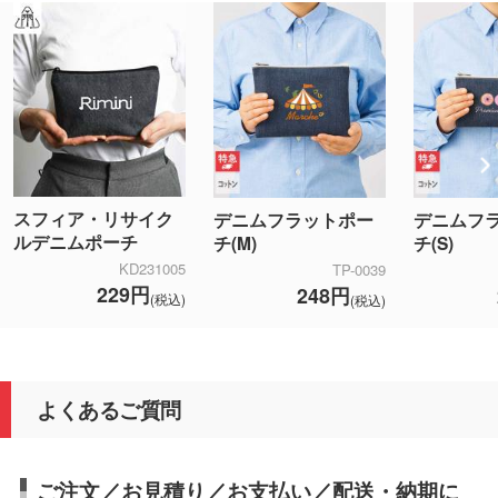
スフィア・リサイク
デニムフラットポー
デニムフ
ルデニムポーチ
チ(M)
チ(S)
KD231005
TP-0039
229円
248円
(税込)
(税込)
よくあるご質問
ご注文／お見積り／お支払い／配送・納期に