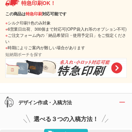
特急印刷OK！
この商品は
特急印刷
対応可能です
※
シルク印刷1色のみ対象
※
6営業日出荷、300個まで対応可(OPP袋入れ等のオプション不可)
※
ご注文フォーム内の「納品希望日・使用予定日」をご指定くださ
い
※
時期によりご案内が難しい場合があります
短納期ポーチを探す
デザイン作成・入稿方法
選べる３つの入稿方法！