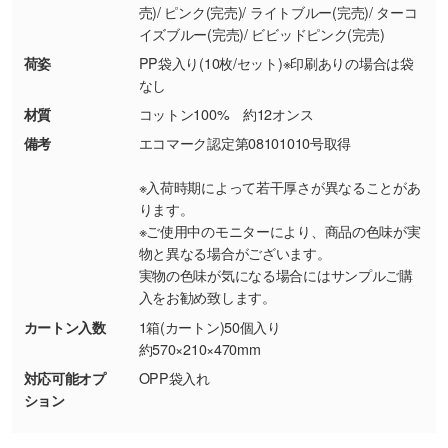
売)/ ピンク(完売)/ ライトブルー(完売)/ ターコ
シンプルな背景のデータや、使いたいキャラク
イズブルー(完売)/ ビビッドピンク(完売)
ター部分の輪郭がはっきりしているデータは切
荷姿
PP袋入り(10枚/セット)※印刷ありの場合は袋
り抜き処理が可能です。→
詳しく見る
なし
材質
コットン100% 約12オンス
・持っているデータの背景が足りない／塗り足
しの作り方が分からない
備考
エコマーク認定第08101010号取得
印刷したいデータが印刷範囲よりも小さい場
※入荷時期によって若干厚さが異なることがあ
合、シンプルな色・柄の背景であれば拡張が可
ります。
能です。→
詳しく見る
※ご使用中のモニターにより、商品の色味が実
物と異なる場合がございます。
・デザインにQRコードを入れたい／QRコード
実物の色味が気になる場合にはサンプルご購
を生成してほしい
入をお勧め致します。
URLをご指定いただければ、QRコードを生成
カートン入数
1箱(カートン)50個入り
いたします。配置のご相談にも応じています。
約570×210×470mm
→
詳しく見る
対応可能オプ
OPP袋入れ
ション