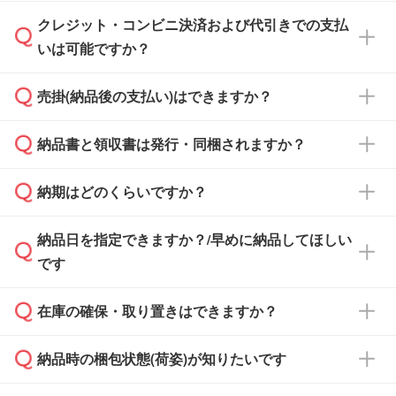
ださい。
クレジット・コンビニ決済および代引きでの支払
通常、翌営業日までにお送りしております。混
いは可能ですか？
雑状況によっては、お時間をいただくこともご
ざいます。予めご了承ください。土日祝日にご
売掛(納品後の支払い)はできますか？
依頼いただいた場合は、翌営業日以降のご連絡
銀行振込のみのご対応となります。
となります。
納品書と領収書は発行・同梱されますか？
基本的には先入金をお願いしておりますが、自
治体・行政機関・学校・病院・上場企業様 な
納期はどのくらいですか？
どの場合は、月末締め翌月末払いに対応可能で
納品書・領収書は ご依頼をいただいた場合の
す。
み発行しております。商品への同梱はしておら
納品日を指定できますか？/早めに納品してほしい
ず、通常はPDFデータをメール添付でお送りし
・印刷する場合(500個程度)
また、卒業・卒園記念品で対策委員会や個人様
です
ます。
ご入金、イメージ画像の校了から約2週間～2
からご注文いただく場合でも、お支払い元が学
原本の郵送をご希望の場合は、担当スタッフま
週間半でご納品いたします。
校や幼稚園・保育園であれば、同様の条件でご
たは注文フォームの『ご注文に関する備考欄』
在庫の確保・取り置きはできますか？
ご希望の納期がある場合は、お問い合わせ・お
対応できる場合がございます。
よりお知らせください。
・商品のみ注文する場合(サンプル購入を含む)
見積もり・ご注文時にその旨をお知らせくださ
ご希望の際は担当スタッフまでお気軽にご相談
ご入金確認後、1～2営業日で出荷いたしま
納品時の梱包状態(荷姿)が知りたいです
い。
ご入金確認後に在庫を確保し、注文確定のご連
ください。
す。
在庫状況や印刷スケジュールを確認のうえ、対
絡を致します。ご入金いただくまで在庫の確保