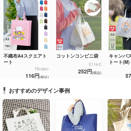
不織布A4スクエアト
コットンコンビニ袋
キャンバ
ート
トート(M)
E119-C
TR-0941
252円
(税込)
116円
5
(税込)
おすすめのデザイン事例