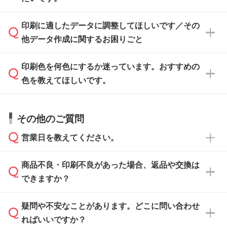
ます。各商品ページの『印刷方法・テンプレー
ト』からダウンロードをお願いいたします。
ご入稿後は経験豊富なスタッフがデータに不備
印刷に適したデータに調整してほしいです／その
入稿用のテンプレートはPDF形式ですが、
印刷に適したデータ・解像度かどうか、担当ス
がないかチェックし、お客様と確認してから印
IllustratorやPhotoshopで開いてご利用いただけ
他データ作成に関するお困りごと
タッフが事前に確認いたします。
刷に進みますので、ご安心ください。
ます。詳しい手順は「
入稿テンプレートの使い
データはお見積・ご注文・
お問い合わせフォー
方
」をご確認ください。
印刷色を何色にするか迷っています。おすすめの
ム
へ添付いただくか、担当スタッフ宛にメール
データ作成でお困りの際には、担当スタッフが
でお送りください。
色を教えてほしいです。
サポートいたしますのでお気軽にご相談くださ
仕上がりに影響しそうな点もチェックいたしま
い。
すので、データのご相談だけでもお気軽にお問
お問い合わせフォーム
や、見積/注文フォーム
お見積・ご注文・
お問い合わせフォーム
からご
その他のご質問
い合わせください。
から添付してお送りください。
相談いただきますと、担当スタッフがお客様の
ご希望や商品の本体色を確認し、印刷色をご提
営業日を教えてください。
なお、印刷用データの作り方に関する詳細は、
・解像度の低いデータをトレース/調整してほ
案させていただきます。
「
完全データ入稿
」をご参照ください。
しい
本体色がブラック、ネイビーなど濃色の場合は
商品不良・印刷不良があった場合、返品や交換は
営業日は平日の10:00～18:00で、土日祝日はお
解像度の低い画像や、手書きのイラスト、写真
白色か淡い色の印刷色をおすすめしておりま
できますか？
休みとなります。注文・見積・お問い合わせ
などを、印刷に適したベクターデータに変換し
す。
は、土日祝日でもお送りいただければ、出社後
ます。→
詳しく見る
本体色がナチュラルなど淡色の場合、印刷をく
疑問や不安なことがあります。どこに問い合わせ
速やかに対応いたします。
お手数をお掛けいたしますが、至急担当スタッ
っきりと目立たせたいときは濃い印刷色が、柔
ればいいですか？
フまでご連絡ください。商品の状況を確認し、
・フルカラーデータを1色に変換してほしい
らかい雰囲気にしたいときは淡い印刷色が映え