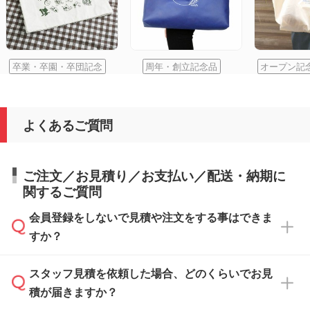
卒業・卒園・卒団記念
周年・創立記念品
オープン記
よくあるご質問
ご注文／お見積り／お支払い／配送・納期に
関するご質問
会員登録をしないで見積や注文をする事はできま
すか？
スタッフ見積を依頼した場合、どのくらいでお見
可能です。見積・注文フォームにて『ゲストの
積が届きますか？
まま進む』ボタンからお進みのうえ、ご依頼く