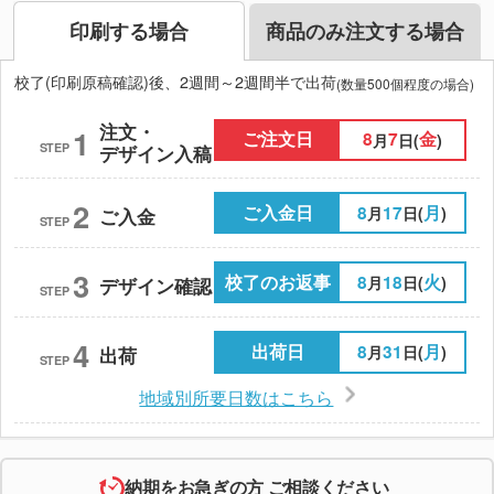
印刷する場合
商品のみ注文する場合
校了(印刷原稿確認)後、2週間～2週間半で出荷
(数量500個程度の場合)
注文・
1
ご注文日
8
7
金
月
日(
)
STEP
デザイン入稿
2
ご入金日
8
17
月
月
日(
)
ご入金
STEP
3
校了のお返事
8
18
火
月
日(
)
デザイン確認
STEP
4
出荷日
8
31
月
月
日(
)
出荷
STEP
地域別所要日数はこちら
納期をお急ぎの方 ご相談ください