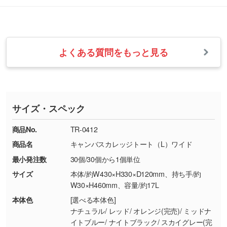
改めてご案内いたします。
シルク印刷、レーザー彫刻など印刷方法にあわ
ます。
せて、フルカラーのデータを1色になおしま
お問い合わせフォームをご利用ください。1営
【返品・交換の対象】
す。→
詳しく見る
業日以内に担当スタッフよりメールにてご連絡
また、お選びいただいた印刷色が本体色に合わ
・お届け時に商品が損傷・故障している場合
いたします。
ない場合や仕上がりに影響しそうな場合は、ス
よくある質問をもっと見る
・ご注文と異なる商品が届いた場合
・1色印刷でグラデーションや濃淡を表現した
お急ぎの場合はお電話でのご質問も受け付けて
タッフから別の色をご案内することもございま
・印刷不良があった場合
い
おります。下記電話番号までお問い合わせくだ
す。
※印刷不良は原則として“再印刷”でご対応させ
網点という技法で濃淡を表現することができま
さい。
ていただいております。
す。濃淡の差が分かるデータに調整いたしま
サイズ・スペック
※詳しくは「
商品の良品基準について
」をご覧
す。→
詳しく見る
TEL：0422-29-9911 営業時間10:00～
ください。
18:00(土日祝日除く)
商品No.
TR-0412
・コーポレートカラーを使って印刷したい／印
お問い合わせフォームはこちら
商品名
キャンバスカレッジトート（L）ワイド
【返品・交換ができない場合】
刷色にこだわりがある
最小発注数
30個/30個から1個単位
・お客様の元で商品を加工された場合、または
DIC・PANTONEなどのカラーチップの指定や、
商品が破損した場合
現物支給による色指定も承っております。→
詳
サイズ
本体/約W430×H330×D120mm、持ち手/約
・商品到着後7日以上経過している場合
しく見る
W30×H460mm、容量/約17L
・お客様のご都合による返品・交換依頼(商
本体色
[選べる本体色]
品・色・数量などの注文間違い等)
・背景がある画像からキャラクター部分だけを
ナチュラル/ レッド/ オレンジ(完売)/ ミッドナ
イトブルー/ ナイトブラック/ スカイグレー(完
使いたいです