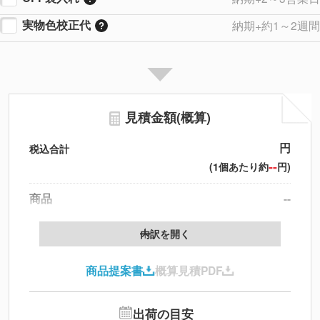
実物色校正代
納期+約1～2週間
見積金額(概算)
円
税込合計
--
(1個あたり約
円)
商品
--
製版代
--
内訳を開く
印刷代
--
商品提案書
概算見積PDF
送料
--
※
北海道・沖縄・離島 別途
追加オプション
--
出荷の目安