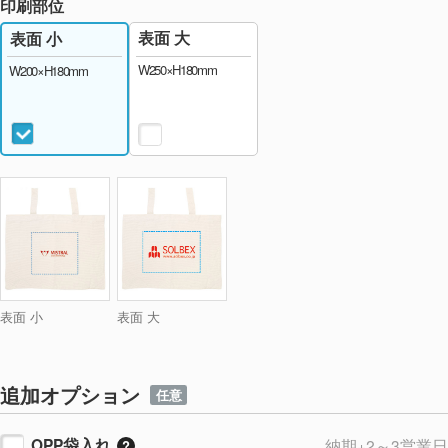
印刷部位
表面 大
表面 小
W250×H180mm
W200×H180mm
表面 小
表面 大
追加オプション
任意
OPP袋入れ
納期+2～3営業日