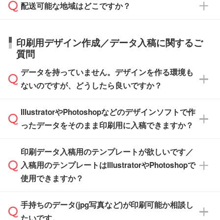
応が可能かご案内いたします。
配送可能な地域はどこですか？
はできかねますので予めご了承ください。
商品によって異なります。各ページにある商品
納期は商品や数量、印刷方法、ご納品場所、在
また、お急ぎで印刷をご希望の場合は、最短5
詳細の荷姿欄をご確認ください。
庫の有無によって異なります。正確な日程はス
営業日で出荷可能な商品もご用意しておりま
【箱入り】 商品がひとつずつ箱に入っていま
日本全国へお届けが可能です。なお、海外への
タッフまでお問い合わせください。
印刷用デザイン作成／データ入稿に関するご
す。>>
対象商品はこちら
す。(白箱、化粧箱、ブリスターパックなど)
直接納品は行っておりませんので予めご了承く
質問
※最短出荷日は商品によって異なります。各商
【袋入り】 商品がひとつずつ袋に入っていま
ださい。
また、商品ページ内の「出荷までのスケジュー
品ページにてご確認ください
す。(透明袋、デザイン袋など)
データを持っていません。デザインを作る環境も
ル」に注文予定日をご入力いただくと、おおよ
【個包装なし】 個包装がされていない状態で
ないのですが、どうしたら良いですか？
その締切日や出荷目安をご確認いただけます。
納品します。
商品在庫や印刷ラインを確保するためにも、商
※化粧箱から白箱への入れ替えや、オリジナル
IllustratorやPhotoshopなどのデザインソフトで作
品が決まりましたらお早めのご発注をお願いい
無料の「
デザインシミュレーター
」を使えば、
箱の作成は原則承っておりません。
たします。
ったデータをそのまま印刷用に入稿できますか？
PCやスマホから簡単にデザインを作成できま
す。スタンプやテンプレートも豊富なので、デ
※土日祝日を除く営業日換算です。
印刷データ入稿用のテンプレートが欲しいです／
ザインソフトがなくても安心です。
IllustratorやPhotoshop、CLIP STUDIOなどのデ
※沖縄・離島は追加日数がかかります。
入稿用のテンプレートはIllustratorやPhotoshopで
ザインソフトでこだわりのデザインを作成した
また、「
データ作成サービス
」もご利用いただ
使用できますか？
い方は、
完全データ入稿
がおすすめです。
けます。ご希望の文言・書体・印刷色をお知ら
「.ai」形式または「.psd」形式で保存し、お見
せいただければ、弊社にて無料でデザインデー
積・ご注文フォームにアップロードしてご入稿
手持ちのデータ(jpg写真など)が印刷可能か相談し
一部商品は入稿用テンプレートのご用意があり
タを1点作成いたします。
ください。
たいです。