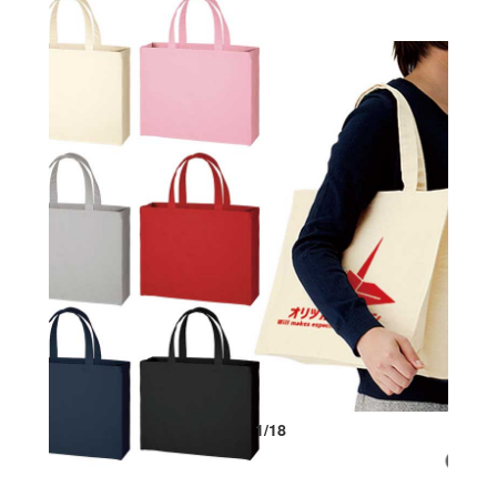
1
/
18