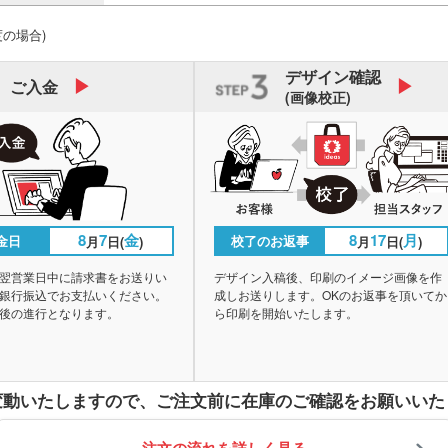
度の場合)
デザイン
確認
ご入金
(画像校正)
8
7
金
8
17
月
金日
校了のお返事
月
日(
)
月
日(
)
翌営業日中に請求書をお送りい
デザイン入稿後、印刷のイメージ画像を作
銀行振込でお支払いください。
成しお送りします。OKのお返事を頂いてか
後の進行となります。
ら印刷を開始いたします。
変動いたしますので、
ご注文前に在庫のご確認をお願いいた