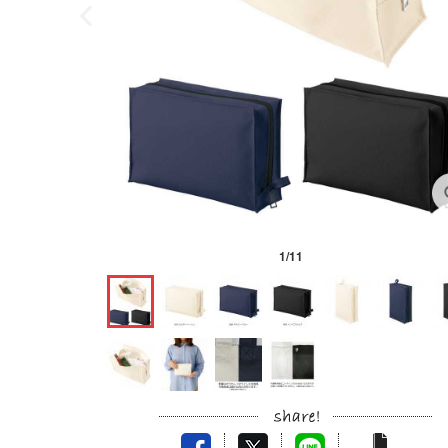
1
/
11