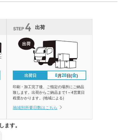
出荷
8
28
金
出荷日
月
日(
)
印刷・加工完了後、ご指定の場所にご納品
致します。出荷からご納品まで1～4営業日
程度かかります。(地域による)
地域別所要日数はこちら
します。