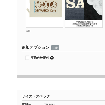
表面
追加オプション
任意
実物色校正代
サイズ・スペック
商品No.
TR-1064