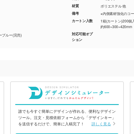
材質
ポリエステル 他
備考
※内側素材強化のコ
カートン入数
1箱(カートン)200個
約600×300×420mm
対応可能オプ
/ インクブラック/ ネイビーブルー(完売)
ション
誰でも今すぐ簡単にデザインが作れる、便利なデザイン
ツール。注文・見積依頼フォームから「デザインキー」
を送信するだけで、簡単に入稿完了！
詳しく見る