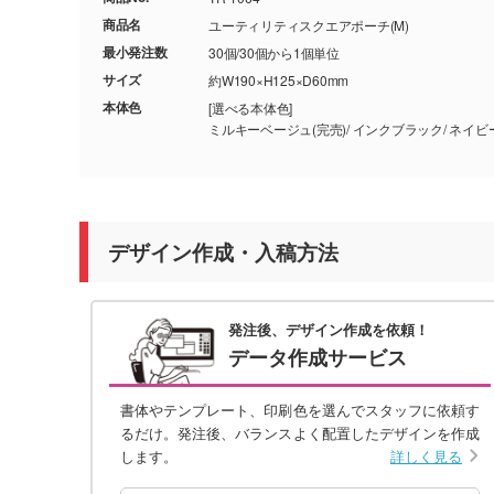
商品名
ユーティリティスクエアポーチ(M)
最小発注数
30個/30個から1個単位
サイズ
約W190×H125×D60mm
本体色
[選べる本体色]
ミルキーベージュ(完売)
デザイン作成・入稿方法
発注後、デザイン作成を依頼！
データ作成サービス
書体やテンプレート、印刷色を選んでスタッフに依頼す
るだけ。発注後、バランスよく配置したデザインを作成
します。
詳しく見る