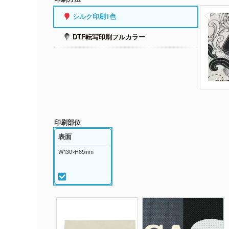
シルク印刷1色
DTF転写印刷フルカラー
印刷部位
表面
W130×H65mm