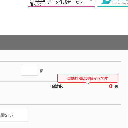
個
自動見積は30個からです
0
個
合計数
印刷なし)