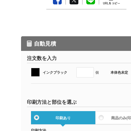
自動見積
注文数を入力
インクブラック
本体色未定
個
印刷方法と部位を選ぶ
印刷あり
商品のみ
(
印刷方法