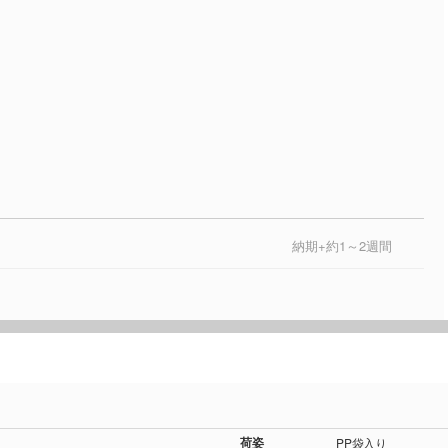
納期+約1～2週間
荷姿
PP袋入り