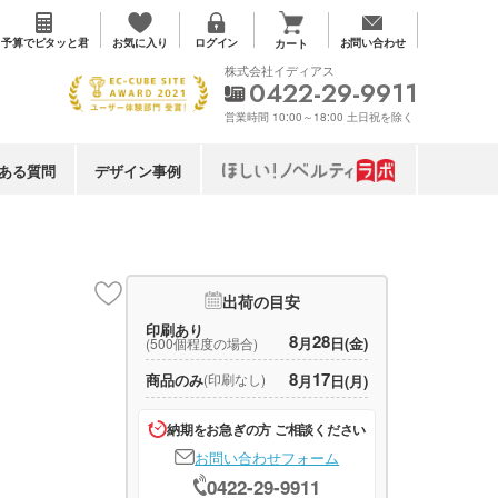
お気に入り
予算で
ピタッと君
ログイン
お問い合わせ
カート
株式会社イディアス
0422-29-9911
営業時間 10:00～18:00 土日祝を除く
ある質問
デザイン事例
出荷の目安
印刷あり
8
28
月
日(金)
(500個程度の場合)
8
17
商品のみ
(印刷なし)
月
日(月)
納期をお急ぎの方 ご相談ください
お問い合わせフォーム
0422-29-9911