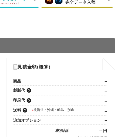
見積金額(概算)
商品
--
製版代
--
印刷代
--
送料
※
北海道・沖縄・離島 別途
--
追加オプション
--
--
円
税別合計
※
上記小計は税別です