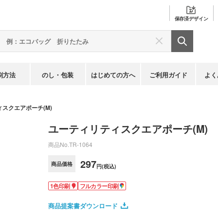
保存済
デザイン
刷方法
のし・包装
はじめての方へ
ご利用ガイド
よく
スクエアポーチ(M)
ユーティリティスクエアポーチ(M)
商品No.
TR-1064
297
商品価格
円(税込)
1色印刷
フルカラー印刷
商品提案書ダウンロード