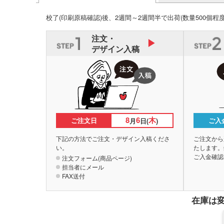
校了(印刷原稿確認)後、2週間～2週間半で出荷
(数量500個程
注文・
デザイン入稿
8
6
木
ご注文日
ご入
月
日(
)
下記の方法でご注文・デザイン入稿くださ
ご注文から
い。
たします。
ご入金確認
注文フォーム(商品ページ)
担当者にメール
FAX送付
在庫は