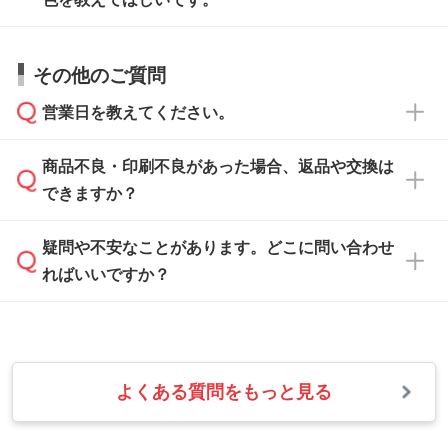
サポートいたしますのでお気軽にご相談くださ
仕上がりに影響しそうな点もチェックいたしま
い。
すので、データのご相談だけでもお気軽にお問
お問い合わせフォーム
や、見積/注文フォーム
お見積・ご注文・
お問い合わせフォーム
からご
その他のご質問
い合わせください。
から添付してお送りください。
相談いただきますと、担当スタッフがお客様の
ご希望や商品の本体色を確認し、印刷色をご提
営業日を教えてください。
なお、印刷用データの作り方に関する詳細は、
・解像度の低いデータをトレース/調整してほ
案させていただきます。
「
完全データ入稿
」をご参照ください。
しい
本体色がブラック、ネイビーなど濃色の場合は
商品不良・印刷不良があった場合、返品や交換は
営業日は平日の10:00～18:00で、土日祝日はお
解像度の低い画像や、手書きのイラスト、写真
白色か淡い色の印刷色をおすすめしておりま
できますか？
休みとなります。注文・見積・お問い合わせ
などを、印刷に適したベクターデータに変換し
す。
は、土日祝日でもお送りいただければ、出社後
ます。→
詳しく見る
本体色がナチュラルなど淡色の場合、印刷をく
疑問や不安なことがあります。どこに問い合わせ
速やかに対応いたします。
お手数をお掛けいたしますが、至急担当スタッ
っきりと目立たせたいときは濃い印刷色が、柔
ればいいですか？
フまでご連絡ください。商品の状況を確認し、
・フルカラーデータを1色に変換してほしい
らかい雰囲気にしたいときは淡い印刷色が映え
改めてご案内いたします。
シルク印刷、レーザー彫刻など印刷方法にあわ
ます。
せて、フルカラーのデータを1色になおしま
お問い合わせフォームをご利用ください。1営
【返品・交換の対象】
す。→
詳しく見る
業日以内に担当スタッフよりメールにてご連絡
また、お選びいただいた印刷色が本体色に合わ
・お届け時に商品が損傷・故障している場合
いたします。
ない場合や仕上がりに影響しそうな場合は、ス
よくある質問をもっと見る
・ご注文と異なる商品が届いた場合
・1色印刷でグラデーションや濃淡を表現した
お急ぎの場合はお電話でのご質問も受け付けて
タッフから別の色をご案内することもございま
・印刷不良があった場合
い
おります。下記電話番号までお問い合わせくだ
す。