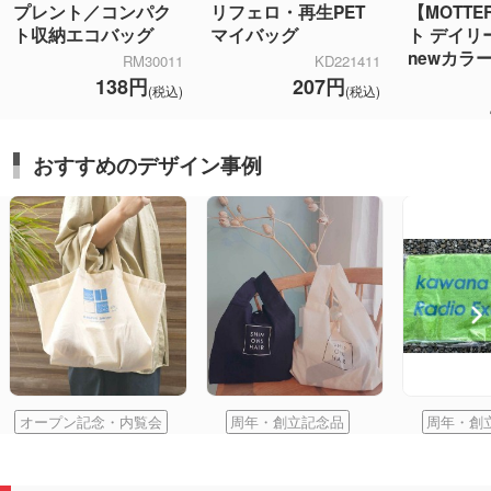
プレント／コンパク
リフェロ・再生PET
【MOTT
ト収納エコバッグ
マイバッグ
ト デイリ
newカラ
RM30011
KD221411
138円
207円
(税込)
(税込)
おすすめのデザイン事例
オープン記念・内覧会
周年・創立記念品
周年・創