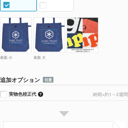
表面 小
表面 大
追加オプション
任意
実物色校正代
納期+約1～2週間