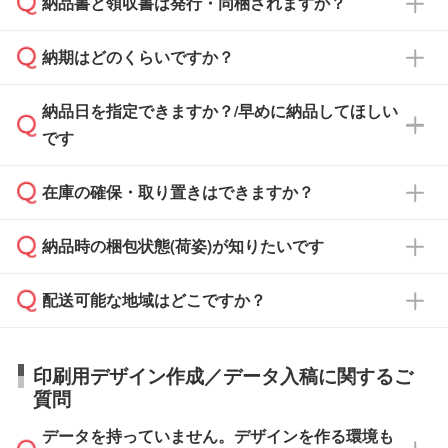
納品書と領収書は発行・同梱されますか？
基本的には先入金をお願いしておりますが、自
治体・行政機関・学校・病院・上場企業様 な
納期はどのくらいですか？
どの場合は、月末締め翌月末払いに対応可能で
納品書・領収書は ご依頼をいただいた場合の
す。
み発行しております。商品への同梱はしておら
納品日を指定できますか？/早めに納品してほしい
ず、通常はPDFデータをメール添付でお送りし
・印刷する場合(500個程度)
また、卒業・卒園記念品で対策委員会や個人様
です
ます。
ご入金、イメージ画像の校了から約2週間～2
からご注文いただく場合でも、お支払い元が学
原本の郵送をご希望の場合は、担当スタッフま
週間半でご納品いたします。
校や幼稚園・保育園であれば、同様の条件でご
たは注文フォームの『ご注文に関する備考欄』
在庫の確保・取り置きはできますか？
ご希望の納期がある場合は、お問い合わせ・お
対応できる場合がございます。
よりお知らせください。
・商品のみ注文する場合(サンプル購入を含む)
見積もり・ご注文時にその旨をお知らせくださ
ご希望の際は担当スタッフまでお気軽にご相談
ご入金確認後、1～2営業日で出荷いたしま
納品時の梱包状態(荷姿)が知りたいです
い。
ご入金確認後に在庫を確保し、注文確定のご連
ください。
す。
在庫状況や印刷スケジュールを確認のうえ、対
絡を致します。ご入金いただくまで在庫の確保
応が可能かご案内いたします。
配送可能な地域はどこですか？
はできかねますので予めご了承ください。
商品によって異なります。各ページにある商品
納期は商品や数量、印刷方法、ご納品場所、在
また、お急ぎで印刷をご希望の場合は、最短5
詳細の荷姿欄をご確認ください。
庫の有無によって異なります。正確な日程はス
営業日で出荷可能な商品もご用意しておりま
【箱入り】 商品がひとつずつ箱に入っていま
日本全国へお届けが可能です。なお、海外への
タッフまでお問い合わせください。
印刷用デザイン作成／データ入稿に関するご
す。>>
対象商品はこちら
す。(白箱、化粧箱、ブリスターパックなど)
直接納品は行っておりませんので予めご了承く
質問
※最短出荷日は商品によって異なります。各商
【袋入り】 商品がひとつずつ袋に入っていま
ださい。
また、商品ページ内の「出荷までのスケジュー
品ページにてご確認ください
す。(透明袋、デザイン袋など)
データを持っていません。デザインを作る環境も
ル」に注文予定日をご入力いただくと、おおよ