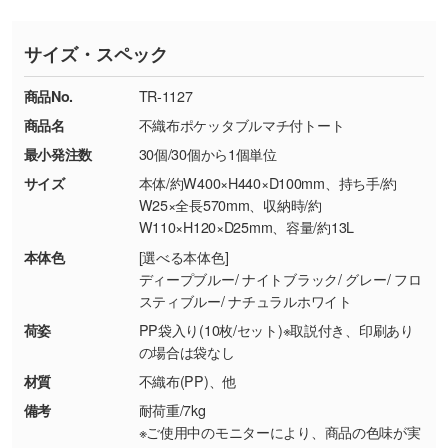
※印刷不良は原則として“再印刷”でご対応させ
網点という技法で濃淡を表現することができま
さい。
ていただいております。
す。濃淡の差が分かるデータに調整いたしま
サイズ・スペック
※詳しくは「
商品の良品基準について
」をご覧
す。→
詳しく見る
TEL：0422-29-9911 営業時間10:00～
ください。
18:00(土日祝日除く)
商品No.
TR-1127
・コーポレートカラーを使って印刷したい／印
お問い合わせフォームはこちら
商品名
不織布ポケッタブルマチ付トート
【返品・交換ができない場合】
刷色にこだわりがある
最小発注数
30個/30個から1個単位
・お客様の元で商品を加工された場合、または
DIC・PANTONEなどのカラーチップの指定や、
商品が破損した場合
現物支給による色指定も承っております。→
詳
サイズ
本体/約W400×H440×D100mm、持ち手/約
・商品到着後7日以上経過している場合
しく見る
W25×全長570mm、収納時/約
W110×H120×D25mm、容量/約13L
・お客様のご都合による返品・交換依頼(商
品・色・数量などの注文間違い等)
・背景がある画像からキャラクター部分だけを
本体色
[選べる本体色]
ディープブルー/ ナイトブラック/ グレー/ フロ
使いたいです
スティブルー/ ナチュラルホワイト
シンプルな背景のデータや、使いたいキャラク
ター部分の輪郭がはっきりしているデータは切
荷姿
PP袋入り(10枚/セット)※取説付き、印刷あり
の場合は袋なし
り抜き処理が可能です。→
詳しく見る
材質
不織布(PP)、他
・持っているデータの背景が足りない／塗り足
備考
耐荷重/7kg
しの作り方が分からない
※ご使用中のモニターにより、商品の色味が実