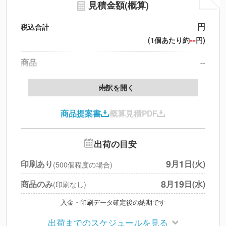
見積金額(概算)
円
税込合計
--
(1個あたり約
円)
商品
--
製版代
--
内訳を開く
印刷代
--
商品提案書
概算見積PDF
送料
--
※
北海道・沖縄・離島 別途
追加オプション
--
出荷の目安
円
税別合計
9
1
印刷あり
月
日(火)
(500個程度の場合)
※
上記小計は税別です
8
19
商品のみ
月
日(水)
(印刷なし)
入金・印刷データ確定後の納期です
出荷までのスケジュールを見る