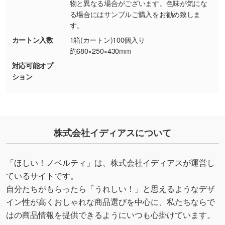
物と異なる場合がございます。色味が気にな
印刷したいデータが印刷範囲よりも小さい場
る場合にはサンプルご購入をお勧め致しま
合、シンプルな色・柄の背景であれば拡張が可
す。
能です。→
詳しく見る
カートン入数
1箱(カートン)100個入り
約680×250×430mm
・デザインにQRコードを入れたい／QRコード
対応可能オプ
を生成してほしい
ション
URLをご指定いただければ、QRコードを生成
いたします。配置のご相談にも応じています。
→
詳しく見る
株式会社イディアスについて
「ほしい！ノベルティ」は、株式会社イディアスが運営し
ているサイトです。
自分たちがもらったら「うれしい！」と思えるようなデザ
イン性が高くおしゃれな商品選びを中心に、私たちならで
はの商品情報を提供できるようにいつも心掛けています。