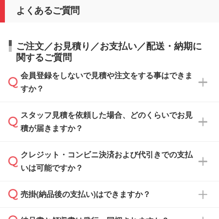
よくあるご質問
ご注文／お見積り／お支払い／配送・納期に
関するご質問
会員登録をしないで見積や注文をする事はできま
すか？
スタッフ見積を依頼した場合、どのくらいでお見
可能です。見積・注文フォームにて『ゲストの
積が届きますか？
まま進む』ボタンからお進みのうえ、ご依頼く
ださい。
クレジット・コンビニ決済および代引きでの支払
通常、翌営業日までにお送りしております。混
いは可能ですか？
雑状況によっては、お時間をいただくこともご
ざいます。予めご了承ください。土日祝日にご
売掛(納品後の支払い)はできますか？
依頼いただいた場合は、翌営業日以降のご連絡
銀行振込のみのご対応となります。
となります。