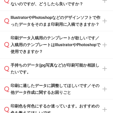
【個包装なし】 個包装がされていない状態で
ないのですが、どうしたら良いですか？
その締切日や出荷目安をご確認いただけます。
納品します。
商品在庫や印刷ラインを確保するためにも、商
※化粧箱から白箱への入れ替えや、オリジナル
IllustratorやPhotoshopなどのデザインソフトで作
品が決まりましたらお早めのご発注をお願いい
無料の「
デザインシミュレーター
」を使えば、
箱の作成は原則承っておりません。
たします。
ったデータをそのまま印刷用に入稿できますか？
PCやスマホから簡単にデザインを作成できま
す。スタンプやテンプレートも豊富なので、デ
※土日祝日を除く営業日換算です。
印刷データ入稿用のテンプレートが欲しいです／
ザインソフトがなくても安心です。
IllustratorやPhotoshop、CLIP STUDIOなどのデ
※沖縄・離島は追加日数がかかります。
入稿用のテンプレートはIllustratorやPhotoshopで
ザインソフトでこだわりのデザインを作成した
また、「
データ作成サービス
」もご利用いただ
使用できますか？
い方は、
完全データ入稿
がおすすめです。
けます。ご希望の文言・書体・印刷色をお知ら
「.ai」形式または「.psd」形式で保存し、お見
せいただければ、弊社にて無料でデザインデー
積・ご注文フォームにアップロードしてご入稿
手持ちのデータ(jpg写真など)が印刷可能か相談し
一部商品は入稿用テンプレートのご用意があり
タを1点作成いたします。
ください。
たいです。
ます。各商品ページの『印刷方法・テンプレー
ト』からダウンロードをお願いいたします。
ご入稿後は経験豊富なスタッフがデータに不備
印刷に適したデータに調整してほしいです／その
入稿用のテンプレートはPDF形式ですが、
印刷に適したデータ・解像度かどうか、担当ス
がないかチェックし、お客様と確認してから印
IllustratorやPhotoshopで開いてご利用いただけ
他データ作成に関するお困りごと
タッフが事前に確認いたします。
刷に進みますので、ご安心ください。
ます。詳しい手順は「
入稿テンプレートの使い
データはお見積・ご注文・
お問い合わせフォー
方
」をご確認ください。
印刷色を何色にするか迷っています。おすすめの
ム
へ添付いただくか、担当スタッフ宛にメール
データ作成でお困りの際には、担当スタッフが
でお送りください。
色を教えてほしいです。