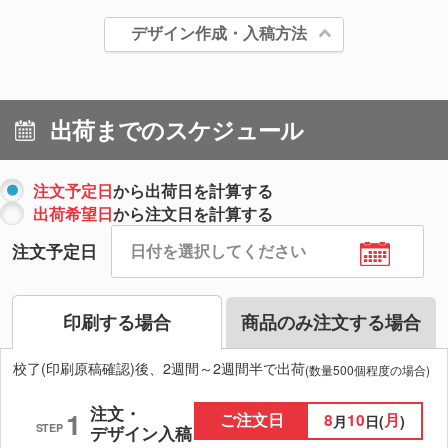
デザイン作成・入稿方法
出荷までのスケジュール
注文予定日
から出荷日を計算する
出荷希望日
から注文日を計算する
注文予定日
印刷する場合
商品のみ注文する場合
校了(印刷原稿確認)後、2週間～2週間半で出荷
(数量500個程度の場合)
注文・
1
ご注文日
8
10
月
月
日(
)
STEP
デザイン入稿