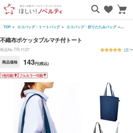
TOP
エコバッグ・トートバッグ
エコバッグ・折りたたみバッグ
不織
不織布ポケッタブルマチ付トート
TR-1127
商品No.
1件
143
商品価格
円(税込)
1色印刷
フルカラー印刷