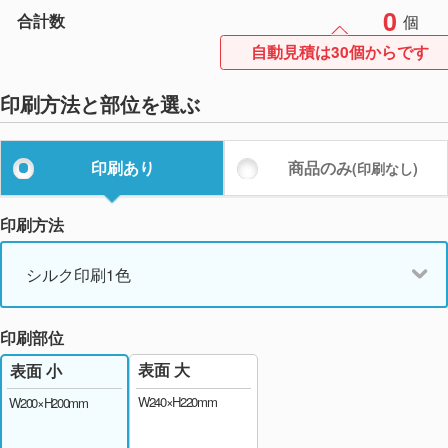
0
合計数
個
自動見積は30個からです
印刷方法と部位を選ぶ
印刷あり
商品のみ
(印刷なし)
印刷方法
シルク印刷1色
印刷部位
表面 大
表面 小
W240×H220mm
W200×H200mm