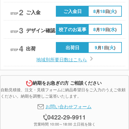
2
ご入金日
8
18
火
月
日(
)
ご入金
STEP
3
校了のお返事
8
19
水
月
日(
)
デザイン確認
STEP
4
出荷日
9
1
火
月
日(
)
出荷
STEP
地域別所要日数はこちら
納期をお急ぎの方 ご相談ください
自動見積後、注文・見積フォームに納品希望日をご入力のうえご依頼
ください。納期を調整しご返答いたします。
お問い合わせフォーム
0422-29-9911
営業時間 10:00～18:00 土日祝を除く