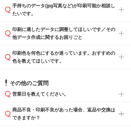
せいただければ、弊社にて無料でデザインデー
積・ご注文フォームにアップロードしてご入稿
手持ちのデータ(jpg写真など)が印刷可能か相談し
一部商品は入稿用テンプレートのご用意があり
タを1点作成いたします。
ください。
たいです。
ます。各商品ページの『印刷方法・テンプレー
ト』からダウンロードをお願いいたします。
ご入稿後は経験豊富なスタッフがデータに不備
印刷に適したデータに調整してほしいです／その
入稿用のテンプレートはPDF形式ですが、
印刷に適したデータ・解像度かどうか、担当ス
がないかチェックし、お客様と確認してから印
IllustratorやPhotoshopで開いてご利用いただけ
他データ作成に関するお困りごと
タッフが事前に確認いたします。
刷に進みますので、ご安心ください。
ます。詳しい手順は「
入稿テンプレートの使い
データはお見積・ご注文・
お問い合わせフォー
方
」をご確認ください。
印刷色を何色にするか迷っています。おすすめの
ム
へ添付いただくか、担当スタッフ宛にメール
データ作成でお困りの際には、担当スタッフが
でお送りください。
色を教えてほしいです。
サポートいたしますのでお気軽にご相談くださ
仕上がりに影響しそうな点もチェックいたしま
い。
すので、データのご相談だけでもお気軽にお問
お問い合わせフォーム
や、見積/注文フォーム
お見積・ご注文・
お問い合わせフォーム
からご
その他のご質問
い合わせください。
から添付してお送りください。
相談いただきますと、担当スタッフがお客様の
ご希望や商品の本体色を確認し、印刷色をご提
営業日を教えてください。
なお、印刷用データの作り方に関する詳細は、
・解像度の低いデータをトレース/調整してほ
案させていただきます。
「
完全データ入稿
」をご参照ください。
しい
本体色がブラック、ネイビーなど濃色の場合は
商品不良・印刷不良があった場合、返品や交換は
営業日は平日の10:00～18:00で、土日祝日はお
解像度の低い画像や、手書きのイラスト、写真
白色か淡い色の印刷色をおすすめしておりま
できますか？
休みとなります。注文・見積・お問い合わせ
などを、印刷に適したベクターデータに変換し
す。
は、土日祝日でもお送りいただければ、出社後
ます。→
詳しく見る
本体色がナチュラルなど淡色の場合、印刷をく