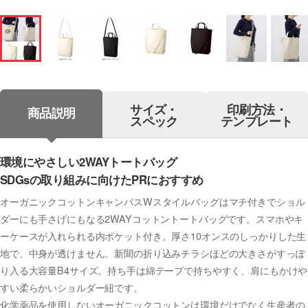
サイズ・
印刷方法・
商品説明
スペック
テンプレート
環境にやさしい2WAYトートバッグ
SDGsの取り組みに向けたPRにおすすめ
オーガニックコットンキャンバスWスタイルバッグはマチ付きでショル
ダーにも手さげにもなる2WAYコットントートバッグです。スマホやキ
ーケースが入れられる内ポケット付き。厚さ10オンスのしっかりした生
地で、中身が透けません。新聞の折り込みチラシほどの大きさがすっぽ
り入る大容量B4サイズ。持ち手は綿テープで持ちやすく、肩にもかけや
すい柔らかいショルダー紐です。
化学薬品を使用しないオーガニックコットンは環境だけでなく生産者の