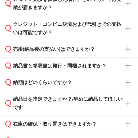
可能です。見積・注文フォームにて『ゲストの
積が届きますか？
まま進む』ボタンからお進みのうえ、ご依頼く
ださい。
クレジット・コンビニ決済および代引きでの支払
通常、翌営業日までにお送りしております。混
いは可能ですか？
雑状況によっては、お時間をいただくこともご
ざいます。予めご了承ください。土日祝日にご
売掛(納品後の支払い)はできますか？
依頼いただいた場合は、翌営業日以降のご連絡
銀行振込のみのご対応となります。
となります。
納品書と領収書は発行・同梱されますか？
基本的には先入金をお願いしておりますが、自
治体・行政機関・学校・病院・上場企業様 な
納期はどのくらいですか？
どの場合は、月末締め翌月末払いに対応可能で
納品書・領収書は ご依頼をいただいた場合の
す。
み発行しております。商品への同梱はしておら
納品日を指定できますか？/早めに納品してほしい
ず、通常はPDFデータをメール添付でお送りし
・印刷する場合(500個程度)
また、卒業・卒園記念品で対策委員会や個人様
です
ます。
ご入金、イメージ画像の校了から約2週間～2
からご注文いただく場合でも、お支払い元が学
原本の郵送をご希望の場合は、担当スタッフま
週間半でご納品いたします。
校や幼稚園・保育園であれば、同様の条件でご
たは注文フォームの『ご注文に関する備考欄』
在庫の確保・取り置きはできますか？
ご希望の納期がある場合は、お問い合わせ・お
対応できる場合がございます。
よりお知らせください。
・商品のみ注文する場合(サンプル購入を含む)
見積もり・ご注文時にその旨をお知らせくださ
ご希望の際は担当スタッフまでお気軽にご相談