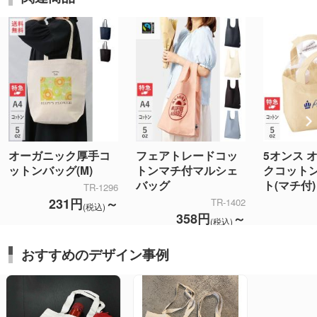
オーガニック厚手コ
フェアトレードコッ
5オンス 
ットンバッグ(M)
トンマチ付マルシェ
クコット
バッグ
ト(マチ付)
TR-1296
231円
～
TR-1402
(税込)
358円
～
(税込)
おすすめのデザイン事例