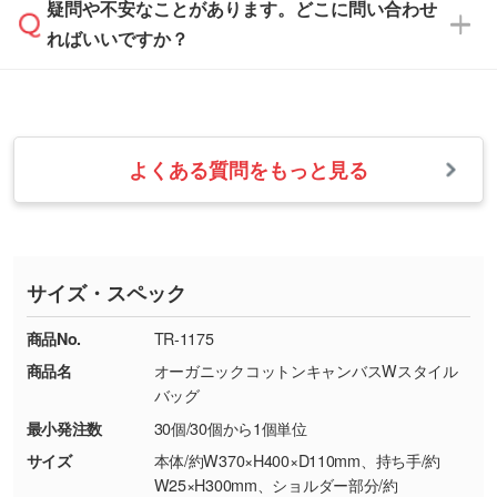
疑問や不安なことがあります。どこに問い合わせ
速やかに対応いたします。
お手数をお掛けいたしますが、至急担当スタッ
っきりと目立たせたいときは濃い印刷色が、柔
ればいいですか？
フまでご連絡ください。商品の状況を確認し、
・フルカラーデータを1色に変換してほしい
らかい雰囲気にしたいときは淡い印刷色が映え
改めてご案内いたします。
シルク印刷、レーザー彫刻など印刷方法にあわ
ます。
せて、フルカラーのデータを1色になおしま
お問い合わせフォームをご利用ください。1営
【返品・交換の対象】
す。→
詳しく見る
業日以内に担当スタッフよりメールにてご連絡
また、お選びいただいた印刷色が本体色に合わ
・お届け時に商品が損傷・故障している場合
いたします。
ない場合や仕上がりに影響しそうな場合は、ス
よくある質問をもっと見る
・ご注文と異なる商品が届いた場合
・1色印刷でグラデーションや濃淡を表現した
お急ぎの場合はお電話でのご質問も受け付けて
タッフから別の色をご案内することもございま
・印刷不良があった場合
い
おります。下記電話番号までお問い合わせくだ
す。
※印刷不良は原則として“再印刷”でご対応させ
網点という技法で濃淡を表現することができま
さい。
ていただいております。
す。濃淡の差が分かるデータに調整いたしま
サイズ・スペック
※詳しくは「
商品の良品基準について
」をご覧
す。→
詳しく見る
TEL：0422-29-9911 営業時間10:00～
ください。
18:00(土日祝日除く)
商品No.
TR-1175
・コーポレートカラーを使って印刷したい／印
お問い合わせフォームはこちら
商品名
オーガニックコットンキャンバスWスタイル
【返品・交換ができない場合】
刷色にこだわりがある
バッグ
・お客様の元で商品を加工された場合、または
DIC・PANTONEなどのカラーチップの指定や、
最小発注数
30個/30個から1個単位
商品が破損した場合
現物支給による色指定も承っております。→
詳
・商品到着後7日以上経過している場合
しく見る
サイズ
本体/約W370×H400×D110mm、持ち手/約
W25×H300mm、ショルダー部分/約
・お客様のご都合による返品・交換依頼(商