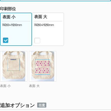
印刷部位
表面 大
表面 小
W250×H250mm
W200×H200mm
表面 小
表面 大
追加オプション
任意