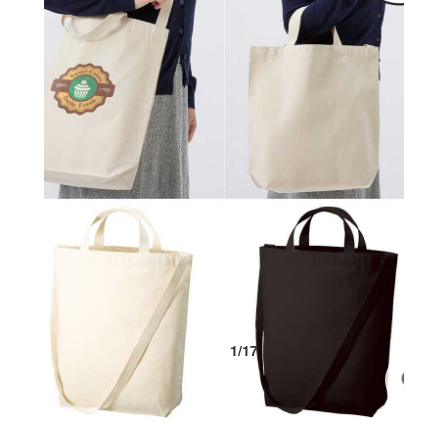
1
/
17