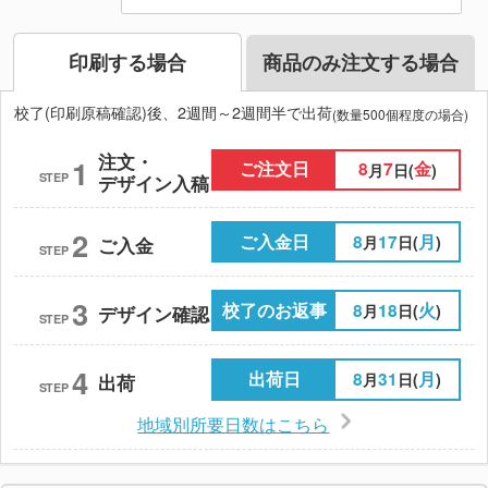
印刷する場合
商品のみ注文する場合
校了(印刷原稿確認)後、2週間～2週間半で出荷
(数量500個程度の場合)
注文・
1
ご注文日
8
7
金
月
日(
)
STEP
デザイン入稿
2
ご入金日
8
17
月
月
日(
)
ご入金
STEP
3
校了のお返事
8
18
火
月
日(
)
デザイン確認
STEP
4
出荷日
8
31
月
月
日(
)
出荷
STEP
地域別所要日数はこちら