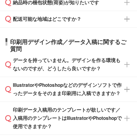
ご入金確認後、1～2営業日で出荷いたしま
納品時の梱包状態(荷姿)が知りたいです
い。
ご入金確認後に在庫を確保し、注文確定のご連
ください。
す。
在庫状況や印刷スケジュールを確認のうえ、対
絡を致します。ご入金いただくまで在庫の確保
応が可能かご案内いたします。
配送可能な地域はどこですか？
はできかねますので予めご了承ください。
商品によって異なります。各ページにある商品
納期は商品や数量、印刷方法、ご納品場所、在
また、お急ぎで印刷をご希望の場合は、最短5
詳細の荷姿欄をご確認ください。
庫の有無によって異なります。正確な日程はス
営業日で出荷可能な商品もご用意しておりま
【箱入り】 商品がひとつずつ箱に入っていま
日本全国へお届けが可能です。なお、海外への
タッフまでお問い合わせください。
印刷用デザイン作成／データ入稿に関するご
す。>>
対象商品はこちら
す。(白箱、化粧箱、ブリスターパックなど)
直接納品は行っておりませんので予めご了承く
質問
※最短出荷日は商品によって異なります。各商
【袋入り】 商品がひとつずつ袋に入っていま
ださい。
また、商品ページ内の「出荷までのスケジュー
品ページにてご確認ください
す。(透明袋、デザイン袋など)
データを持っていません。デザインを作る環境も
ル」に注文予定日をご入力いただくと、おおよ
【個包装なし】 個包装がされていない状態で
ないのですが、どうしたら良いですか？
その締切日や出荷目安をご確認いただけます。
納品します。
商品在庫や印刷ラインを確保するためにも、商
※化粧箱から白箱への入れ替えや、オリジナル
IllustratorやPhotoshopなどのデザインソフトで作
品が決まりましたらお早めのご発注をお願いい
無料の「
デザインシミュレーター
」を使えば、
箱の作成は原則承っておりません。
たします。
ったデータをそのまま印刷用に入稿できますか？
PCやスマホから簡単にデザインを作成できま
す。スタンプやテンプレートも豊富なので、デ
※土日祝日を除く営業日換算です。
印刷データ入稿用のテンプレートが欲しいです／
ザインソフトがなくても安心です。
IllustratorやPhotoshop、CLIP STUDIOなどのデ
※沖縄・離島は追加日数がかかります。
入稿用のテンプレートはIllustratorやPhotoshopで
ザインソフトでこだわりのデザインを作成した
また、「
データ作成サービス
」もご利用いただ
使用できますか？
い方は、
完全データ入稿
がおすすめです。
けます。ご希望の文言・書体・印刷色をお知ら
「.ai」形式または「.psd」形式で保存し、お見