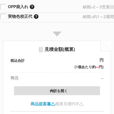
OPP袋入れ
納期+2～3営業日
実物色校正代
納期+約1～2週間
見積金額(概算)
円
税込合計
--
(1個あたり約
円)
商品
--
製版代
--
内訳を開く
印刷代
--
商品提案書
概算見積PDF
送料
--
※
北海道・沖縄・離島 別途