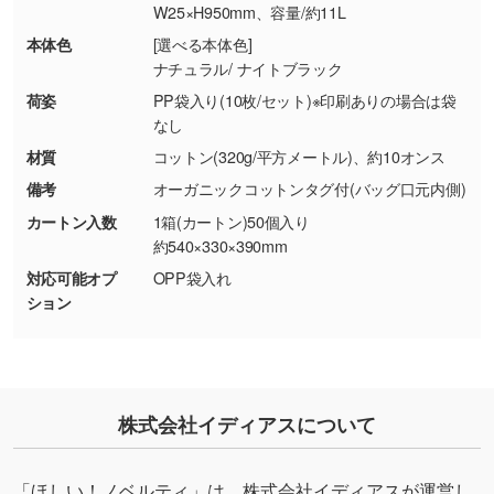
W25×H950mm、容量/約11L
品・色・数量などの注文間違い等)
・背景がある画像からキャラクター部分だけを
本体色
[選べる本体色]
使いたいです
ナチュラル/ ナイトブラック
シンプルな背景のデータや、使いたいキャラク
ター部分の輪郭がはっきりしているデータは切
荷姿
PP袋入り(10枚/セット)※印刷ありの場合は袋
なし
り抜き処理が可能です。→
詳しく見る
材質
コットン(320g/平方メートル)、約10オンス
・持っているデータの背景が足りない／塗り足
備考
オーガニックコットンタグ付(バッグ口元内側)
しの作り方が分からない
カートン入数
1箱(カートン)50個入り
印刷したいデータが印刷範囲よりも小さい場
約540×330×390mm
合、シンプルな色・柄の背景であれば拡張が可
対応可能オプ
OPP袋入れ
能です。→
詳しく見る
ション
・デザインにQRコードを入れたい／QRコード
を生成してほしい
URLをご指定いただければ、QRコードを生成
株式会社イディアスについて
いたします。配置のご相談にも応じています。
→
詳しく見る
「ほしい！ノベルティ」は、株式会社イディアスが運営し