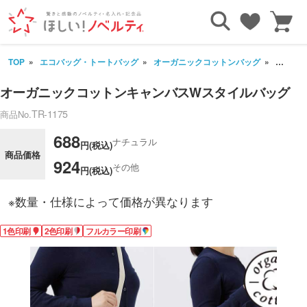
TOP
エコバッグ・トートバッグ
オーガニックコットンバッグ
オーガ
オーガニックコットンキャンバスWスタイルバッグ
TR-1175
商品No.
688
ナチュラル
円(税込)
商品価格
924
その他
円(税込)
※数量・仕様によって価格が異なります
1色印刷
2色印刷
フルカラー印刷