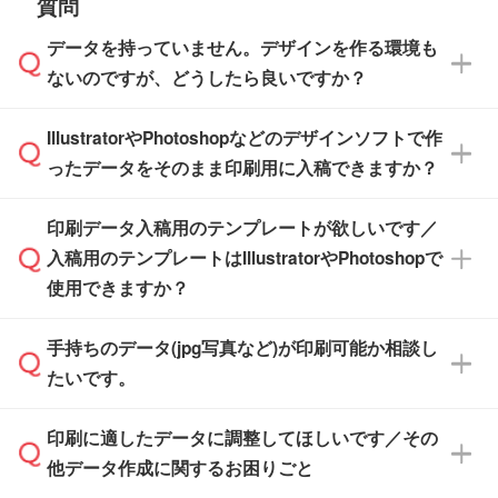
質問
※最短出荷日は商品によって異なります。各商
【袋入り】 商品がひとつずつ袋に入っていま
ださい。
また、商品ページ内の「出荷までのスケジュー
品ページにてご確認ください
す。(透明袋、デザイン袋など)
データを持っていません。デザインを作る環境も
ル」に注文予定日をご入力いただくと、おおよ
【個包装なし】 個包装がされていない状態で
ないのですが、どうしたら良いですか？
その締切日や出荷目安をご確認いただけます。
納品します。
商品在庫や印刷ラインを確保するためにも、商
※化粧箱から白箱への入れ替えや、オリジナル
IllustratorやPhotoshopなどのデザインソフトで作
品が決まりましたらお早めのご発注をお願いい
無料の「
デザインシミュレーター
」を使えば、
箱の作成は原則承っておりません。
たします。
ったデータをそのまま印刷用に入稿できますか？
PCやスマホから簡単にデザインを作成できま
す。スタンプやテンプレートも豊富なので、デ
※土日祝日を除く営業日換算です。
印刷データ入稿用のテンプレートが欲しいです／
ザインソフトがなくても安心です。
IllustratorやPhotoshop、CLIP STUDIOなどのデ
※沖縄・離島は追加日数がかかります。
入稿用のテンプレートはIllustratorやPhotoshopで
ザインソフトでこだわりのデザインを作成した
また、「
データ作成サービス
」もご利用いただ
使用できますか？
い方は、
完全データ入稿
がおすすめです。
けます。ご希望の文言・書体・印刷色をお知ら
「.ai」形式または「.psd」形式で保存し、お見
せいただければ、弊社にて無料でデザインデー
積・ご注文フォームにアップロードしてご入稿
手持ちのデータ(jpg写真など)が印刷可能か相談し
一部商品は入稿用テンプレートのご用意があり
タを1点作成いたします。
ください。
たいです。
ます。各商品ページの『印刷方法・テンプレー
ト』からダウンロードをお願いいたします。
ご入稿後は経験豊富なスタッフがデータに不備
印刷に適したデータに調整してほしいです／その
入稿用のテンプレートはPDF形式ですが、
印刷に適したデータ・解像度かどうか、担当ス
がないかチェックし、お客様と確認してから印
IllustratorやPhotoshopで開いてご利用いただけ
他データ作成に関するお困りごと
タッフが事前に確認いたします。
刷に進みますので、ご安心ください。
ます。詳しい手順は「
入稿テンプレートの使い