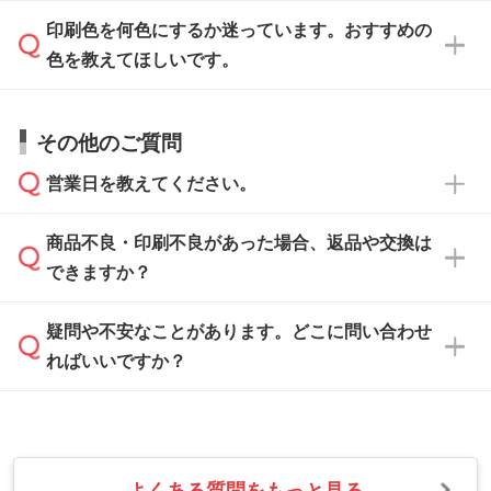
データはお見積・ご注文・
お問い合わせフォー
方
」をご確認ください。
印刷色を何色にするか迷っています。おすすめの
ム
へ添付いただくか、担当スタッフ宛にメール
データ作成でお困りの際には、担当スタッフが
でお送りください。
色を教えてほしいです。
サポートいたしますのでお気軽にご相談くださ
仕上がりに影響しそうな点もチェックいたしま
い。
すので、データのご相談だけでもお気軽にお問
お問い合わせフォーム
や、見積/注文フォーム
お見積・ご注文・
お問い合わせフォーム
からご
その他のご質問
い合わせください。
から添付してお送りください。
相談いただきますと、担当スタッフがお客様の
ご希望や商品の本体色を確認し、印刷色をご提
営業日を教えてください。
なお、印刷用データの作り方に関する詳細は、
・解像度の低いデータをトレース/調整してほ
案させていただきます。
「
完全データ入稿
」をご参照ください。
しい
本体色がブラック、ネイビーなど濃色の場合は
商品不良・印刷不良があった場合、返品や交換は
営業日は平日の10:00～18:00で、土日祝日はお
解像度の低い画像や、手書きのイラスト、写真
白色か淡い色の印刷色をおすすめしておりま
できますか？
休みとなります。注文・見積・お問い合わせ
などを、印刷に適したベクターデータに変換し
す。
は、土日祝日でもお送りいただければ、出社後
ます。→
詳しく見る
本体色がナチュラルなど淡色の場合、印刷をく
疑問や不安なことがあります。どこに問い合わせ
速やかに対応いたします。
お手数をお掛けいたしますが、至急担当スタッ
っきりと目立たせたいときは濃い印刷色が、柔
ればいいですか？
フまでご連絡ください。商品の状況を確認し、
・フルカラーデータを1色に変換してほしい
らかい雰囲気にしたいときは淡い印刷色が映え
改めてご案内いたします。
シルク印刷、レーザー彫刻など印刷方法にあわ
ます。
せて、フルカラーのデータを1色になおしま
お問い合わせフォームをご利用ください。1営
【返品・交換の対象】
す。→
詳しく見る
業日以内に担当スタッフよりメールにてご連絡
また、お選びいただいた印刷色が本体色に合わ
・お届け時に商品が損傷・故障している場合
いたします。
ない場合や仕上がりに影響しそうな場合は、ス
よくある質問をもっと見る