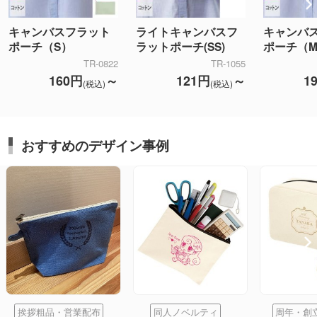
キャンバスフラット
ライトキャンバスフ
キャンバ
ポーチ（S）
ラットポーチ(SS)
ポーチ（
TR-0822
TR-1055
160円
～
121円
～
1
(税込)
(税込)
おすすめのデザイン事例
挨拶粗品・営業配布
同人ノベルティ
周年・創