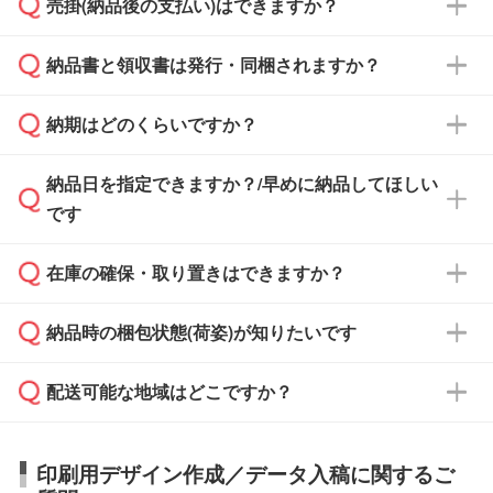
売掛(納品後の支払い)はできますか？
依頼いただいた場合は、翌営業日以降のご連絡
銀行振込のみのご対応となります。
となります。
納品書と領収書は発行・同梱されますか？
基本的には先入金をお願いしておりますが、自
治体・行政機関・学校・病院・上場企業様 な
納期はどのくらいですか？
どの場合は、月末締め翌月末払いに対応可能で
納品書・領収書は ご依頼をいただいた場合の
す。
み発行しております。商品への同梱はしておら
納品日を指定できますか？/早めに納品してほしい
ず、通常はPDFデータをメール添付でお送りし
・印刷する場合(500個程度)
また、卒業・卒園記念品で対策委員会や個人様
です
ます。
ご入金、イメージ画像の校了から約2週間～2
からご注文いただく場合でも、お支払い元が学
原本の郵送をご希望の場合は、担当スタッフま
週間半でご納品いたします。
校や幼稚園・保育園であれば、同様の条件でご
たは注文フォームの『ご注文に関する備考欄』
在庫の確保・取り置きはできますか？
ご希望の納期がある場合は、お問い合わせ・お
対応できる場合がございます。
よりお知らせください。
・商品のみ注文する場合(サンプル購入を含む)
見積もり・ご注文時にその旨をお知らせくださ
ご希望の際は担当スタッフまでお気軽にご相談
ご入金確認後、1～2営業日で出荷いたしま
納品時の梱包状態(荷姿)が知りたいです
い。
ご入金確認後に在庫を確保し、注文確定のご連
ください。
す。
在庫状況や印刷スケジュールを確認のうえ、対
絡を致します。ご入金いただくまで在庫の確保
応が可能かご案内いたします。
配送可能な地域はどこですか？
はできかねますので予めご了承ください。
商品によって異なります。各ページにある商品
納期は商品や数量、印刷方法、ご納品場所、在
また、お急ぎで印刷をご希望の場合は、最短5
詳細の荷姿欄をご確認ください。
庫の有無によって異なります。正確な日程はス
営業日で出荷可能な商品もご用意しておりま
【箱入り】 商品がひとつずつ箱に入っていま
日本全国へお届けが可能です。なお、海外への
タッフまでお問い合わせください。
印刷用デザイン作成／データ入稿に関するご
す。>>
対象商品はこちら
す。(白箱、化粧箱、ブリスターパックなど)
直接納品は行っておりませんので予めご了承く