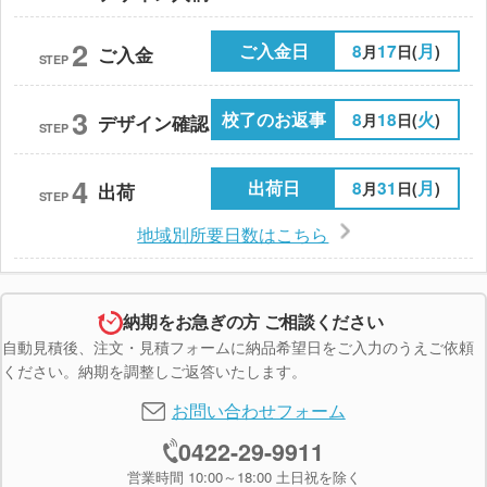
2
ご入金日
8
17
月
月
日(
)
ご入金
STEP
3
校了のお返事
8
18
火
月
日(
)
デザイン確認
STEP
4
出荷日
8
31
月
月
日(
)
出荷
STEP
地域別所要日数はこちら
納期をお急ぎの方 ご相談ください
自動見積後、注文・見積フォームに納品希望日をご入力のうえご依頼
ください。納期を調整しご返答いたします。
お問い合わせフォーム
0422-29-9911
営業時間 10:00～18:00 土日祝を除く