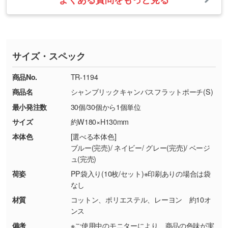
・ご注文と異なる商品が届いた場合
・1色印刷でグラデーションや濃淡を表現した
お急ぎの場合はお電話でのご質問も受け付けて
タッフから別の色をご案内することもございま
・印刷不良があった場合
い
おります。下記電話番号までお問い合わせくだ
す。
※印刷不良は原則として“再印刷”でご対応させ
網点という技法で濃淡を表現することができま
さい。
ていただいております。
す。濃淡の差が分かるデータに調整いたしま
サイズ・スペック
※詳しくは「
商品の良品基準について
」をご覧
す。→
詳しく見る
TEL：0422-29-9911 営業時間10:00～
ください。
18:00(土日祝日除く)
商品No.
TR-1194
・コーポレートカラーを使って印刷したい／印
お問い合わせフォームはこちら
商品名
シャンブリックキャンバスフラットポーチ(S)
【返品・交換ができない場合】
刷色にこだわりがある
最小発注数
30個/30個から1個単位
・お客様の元で商品を加工された場合、または
DIC・PANTONEなどのカラーチップの指定や、
商品が破損した場合
現物支給による色指定も承っております。→
詳
サイズ
約W180×H130mm
・商品到着後7日以上経過している場合
しく見る
本体色
[選べる本体色]
・お客様のご都合による返品・交換依頼(商
ブルー(完売)/ ネイビー/ グレー(完売)/ ベージ
品・色・数量などの注文間違い等)
・背景がある画像からキャラクター部分だけを
ュ(完売)
使いたいです
荷姿
PP袋入り(10枚/セット)※印刷ありの場合は袋
シンプルな背景のデータや、使いたいキャラク
なし
ター部分の輪郭がはっきりしているデータは切
材質
コットン、ポリエステル、レーヨン 約10オ
り抜き処理が可能です。→
詳しく見る
ンス
備考
※ご使用中のモニターにより、商品の色味が実