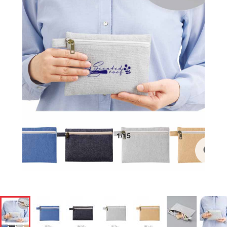
1
/
15