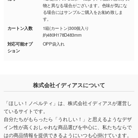
・持っているデータの背景が足りない／塗り足
物と異なる場合がございます。色味が気にな
しの作り方が分からない
る場合にはサンプルご購入をお勧め致しま
す。
印刷したいデータが印刷範囲よりも小さい場
合、シンプルな色・柄の背景であれば拡張が可
カートン入数
1箱(カートン)300個入り
能です。→
詳しく見る
約480H178D483mm
対応可能オプ
OPP袋入れ
・デザインにQRコードを入れたい／QRコード
ション
を生成してほしい
URLをご指定いただければ、QRコードを生成
いたします。配置のご相談にも応じています。
→
詳しく見る
株式会社イディアスについて
「ほしい！ノベルティ」は、株式会社イディアスが運営し
ているサイトです。
自分たちがもらったら「うれしい！」と思えるようなデザ
イン性が高くおしゃれな商品選びを中心に、私たちならで
はの商品情報を提供できるようにいつも心掛けています。