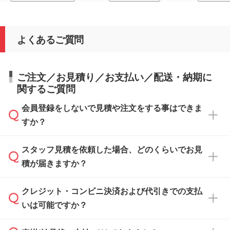
よくあるご質問
ご注文／お見積り／お支払い／配送・納期に
関するご質問
会員登録をしないで見積や注文をする事はできま
すか？
スタッフ見積を依頼した場合、どのくらいでお見
可能です。見積・注文フォームにて『ゲストの
積が届きますか？
まま進む』ボタンからお進みのうえ、ご依頼く
ださい。
クレジット・コンビニ決済および代引きでの支払
通常、翌営業日までにお送りしております。混
いは可能ですか？
雑状況によっては、お時間をいただくこともご
ざいます。予めご了承ください。土日祝日にご