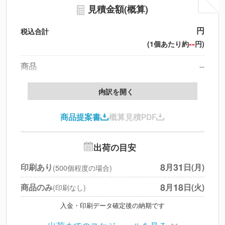
見積金額(概算)
円
税込合計
--
(1個あたり約
円)
商品
--
製版代
--
内訳を開く
印刷代
--
商品提案書
概算見積PDF
送料
--
※
北海道・沖縄・離島 別途
追加オプション
--
出荷の目安
円
税別合計
8
31
印刷あり
月
日(月)
(500個程度の場合)
※
上記小計は税別です
8
18
商品のみ
月
日(火)
(印刷なし)
入金・印刷データ確定後の納期です