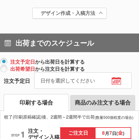
デザイン作成・入稿方法
出荷までのスケジュール
注文予定日
から出荷日を計算する
出荷希望日
から注文日を計算する
注文予定日
印刷する場合
商品のみ注文する場合
校了(印刷原稿確認)後、2週間～2週間半で出荷
(数量500個程度の場合)
注文・
1
ご注文日
8
7
金
月
日(
)
STEP
デザイン入稿