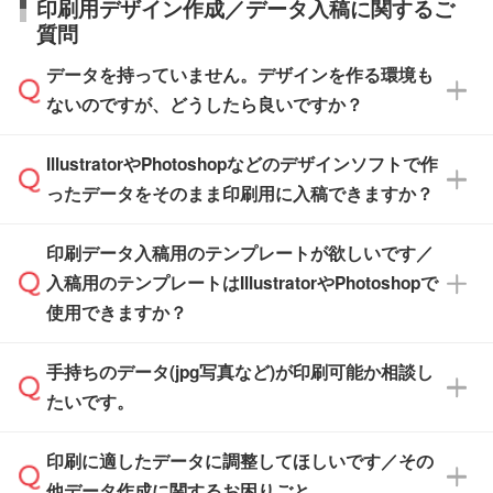
印刷用デザイン作成／データ入稿に関するご
す。>>
対象商品はこちら
す。(白箱、化粧箱、ブリスターパックなど)
直接納品は行っておりませんので予めご了承く
質問
※最短出荷日は商品によって異なります。各商
【袋入り】 商品がひとつずつ袋に入っていま
ださい。
また、商品ページ内の「出荷までのスケジュー
品ページにてご確認ください
す。(透明袋、デザイン袋など)
データを持っていません。デザインを作る環境も
ル」に注文予定日をご入力いただくと、おおよ
【個包装なし】 個包装がされていない状態で
ないのですが、どうしたら良いですか？
その締切日や出荷目安をご確認いただけます。
納品します。
商品在庫や印刷ラインを確保するためにも、商
※化粧箱から白箱への入れ替えや、オリジナル
IllustratorやPhotoshopなどのデザインソフトで作
品が決まりましたらお早めのご発注をお願いい
無料の「
デザインシミュレーター
」を使えば、
箱の作成は原則承っておりません。
たします。
ったデータをそのまま印刷用に入稿できますか？
PCやスマホから簡単にデザインを作成できま
す。スタンプやテンプレートも豊富なので、デ
※土日祝日を除く営業日換算です。
印刷データ入稿用のテンプレートが欲しいです／
ザインソフトがなくても安心です。
IllustratorやPhotoshop、CLIP STUDIOなどのデ
※沖縄・離島は追加日数がかかります。
入稿用のテンプレートはIllustratorやPhotoshopで
ザインソフトでこだわりのデザインを作成した
また、「
データ作成サービス
」もご利用いただ
使用できますか？
い方は、
完全データ入稿
がおすすめです。
けます。ご希望の文言・書体・印刷色をお知ら
「.ai」形式または「.psd」形式で保存し、お見
せいただければ、弊社にて無料でデザインデー
積・ご注文フォームにアップロードしてご入稿
手持ちのデータ(jpg写真など)が印刷可能か相談し
一部商品は入稿用テンプレートのご用意があり
タを1点作成いたします。
ください。
たいです。
ます。各商品ページの『印刷方法・テンプレー
ト』からダウンロードをお願いいたします。
ご入稿後は経験豊富なスタッフがデータに不備
印刷に適したデータに調整してほしいです／その
入稿用のテンプレートはPDF形式ですが、
印刷に適したデータ・解像度かどうか、担当ス
がないかチェックし、お客様と確認してから印
IllustratorやPhotoshopで開いてご利用いただけ
他データ作成に関するお困りごと