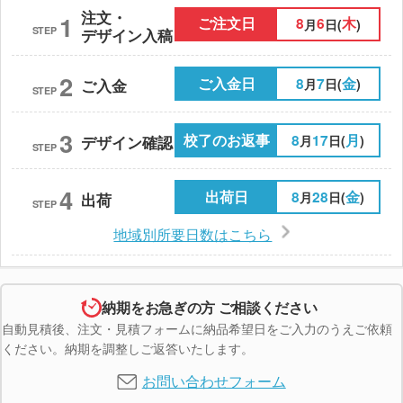
注文・
1
ご注文日
8
6
木
月
日(
)
STEP
デザイン入稿
2
ご入金日
8
7
金
月
日(
)
ご入金
STEP
3
校了のお返事
8
17
月
月
日(
)
デザイン確認
STEP
4
出荷日
8
28
金
月
日(
)
出荷
STEP
地域別所要日数はこちら
納期をお急ぎの方 ご相談ください
自動見積後、注文・見積フォームに納品希望日をご入力のうえご依頼
ください。納期を調整しご返答いたします。
お問い合わせフォーム