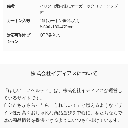
備考
バッグ口元内側にオーガニックコットンタグ
・持っているデータの背景が足りない／塗り足
付
しの作り方が分からない
カートン入数
1箱(カートン)50個入り
印刷したいデータが印刷範囲よりも小さい場
約600×180×470mm
合、シンプルな色・柄の背景であれば拡張が可
対応可能オプ
OPP袋入れ
能です。→
詳しく見る
ション
・デザインにQRコードを入れたい／QRコード
を生成してほしい
URLをご指定いただければ、QRコードを生成
株式会社イディアスについて
いたします。配置のご相談にも応じています。
→
詳しく見る
「ほしい！ノベルティ」は、株式会社イディアスが運営し
ているサイトです。
自分たちがもらったら「うれしい！」と思えるようなデザ
イン性が高くおしゃれな商品選びを中心に、私たちならで
はの商品情報を提供できるようにいつも心掛けています。