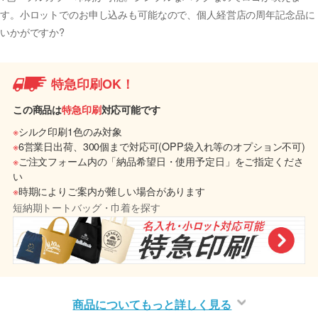
す。小ロットでのお申し込みも可能なので、個人経営店の周年記念品に
いかがですか?
特急印刷OK！
この商品は
特急印刷
対応可能です
※
シルク印刷1色のみ対象
※
6営業日出荷、300個まで対応可(OPP袋入れ等のオプション不可)
※
ご注文フォーム内の「納品希望日・使用予定日」をご指定くださ
い
※
時期によりご案内が難しい場合があります
短納期トートバッグ・巾着を探す
商品についてもっと詳しく見る