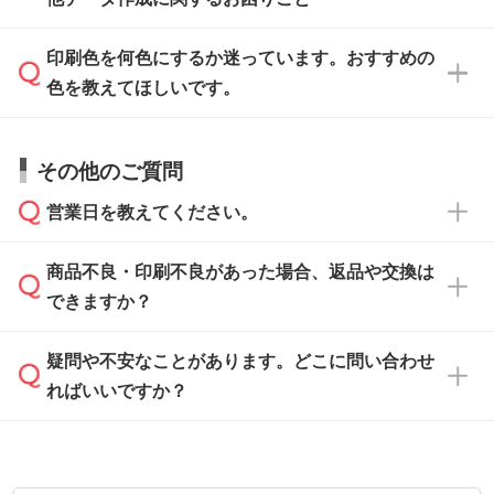
タッフが事前に確認いたします。
刷に進みますので、ご安心ください。
ます。詳しい手順は「
入稿テンプレートの使い
データはお見積・ご注文・
お問い合わせフォー
方
」をご確認ください。
印刷色を何色にするか迷っています。おすすめの
ム
へ添付いただくか、担当スタッフ宛にメール
データ作成でお困りの際には、担当スタッフが
でお送りください。
色を教えてほしいです。
サポートいたしますのでお気軽にご相談くださ
仕上がりに影響しそうな点もチェックいたしま
い。
すので、データのご相談だけでもお気軽にお問
お問い合わせフォーム
や、見積/注文フォーム
お見積・ご注文・
お問い合わせフォーム
からご
その他のご質問
い合わせください。
から添付してお送りください。
相談いただきますと、担当スタッフがお客様の
ご希望や商品の本体色を確認し、印刷色をご提
営業日を教えてください。
なお、印刷用データの作り方に関する詳細は、
・解像度の低いデータをトレース/調整してほ
案させていただきます。
「
完全データ入稿
」をご参照ください。
しい
本体色がブラック、ネイビーなど濃色の場合は
商品不良・印刷不良があった場合、返品や交換は
営業日は平日の10:00～18:00で、土日祝日はお
解像度の低い画像や、手書きのイラスト、写真
白色か淡い色の印刷色をおすすめしておりま
できますか？
休みとなります。注文・見積・お問い合わせ
などを、印刷に適したベクターデータに変換し
す。
は、土日祝日でもお送りいただければ、出社後
ます。→
詳しく見る
本体色がナチュラルなど淡色の場合、印刷をく
疑問や不安なことがあります。どこに問い合わせ
速やかに対応いたします。
お手数をお掛けいたしますが、至急担当スタッ
っきりと目立たせたいときは濃い印刷色が、柔
ればいいですか？
フまでご連絡ください。商品の状況を確認し、
・フルカラーデータを1色に変換してほしい
らかい雰囲気にしたいときは淡い印刷色が映え
改めてご案内いたします。
シルク印刷、レーザー彫刻など印刷方法にあわ
ます。
せて、フルカラーのデータを1色になおしま
お問い合わせフォームをご利用ください。1営
【返品・交換の対象】
す。→
詳しく見る
業日以内に担当スタッフよりメールにてご連絡
また、お選びいただいた印刷色が本体色に合わ