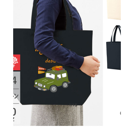
1
/
15