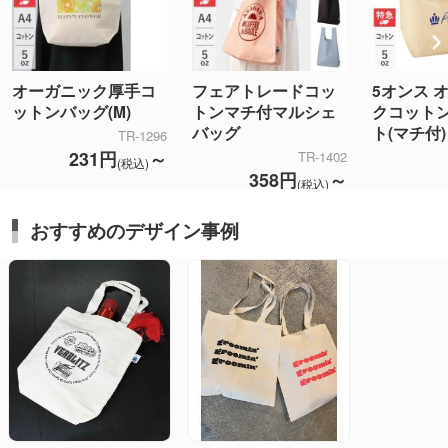
オーガニック厚手コ
フェアトレードコッ
5オンス 
ットンバッグ(M)
トンマチ付マルシェ
クコット
バッグ
ト(マチ付)
TR-1296
231円
～
TR-1402
(税込)
358円
～
(税込)
おすすめのデザイン事例