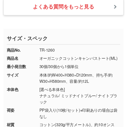
・お届け時に商品が損傷・故障している場合
いたします。
ない場合や仕上がりに影響しそうな場合は、ス
よくある質問をもっと見る
・ご注文と異なる商品が届いた場合
・1色印刷でグラデーションや濃淡を表現した
お急ぎの場合はお電話でのご質問も受け付けて
タッフから別の色をご案内することもございま
・印刷不良があった場合
い
おります。下記電話番号までお問い合わせくだ
す。
※印刷不良は原則として“再印刷”でご対応させ
網点という技法で濃淡を表現することができま
さい。
ていただいております。
す。濃淡の差が分かるデータに調整いたしま
サイズ・スペック
※詳しくは「
商品の良品基準について
」をご覧
す。→
詳しく見る
TEL：0422-29-9911 営業時間10:00～
ください。
18:00(土日祝日除く)
商品No.
TR-1260
・コーポレートカラーを使って印刷したい／印
お問い合わせフォームはこちら
商品名
オーガニックコットンキャンバストート(ML)
【返品・交換ができない場合】
刷色にこだわりがある
最小発注数
30個/30個から1個単位
・お客様の元で商品を加工された場合、または
DIC・PANTONEなどのカラーチップの指定や、
商品が破損した場合
現物支給による色指定も承っております。→
詳
サイズ
本体/約W400×H380×D120mm、持ち手/約
・商品到着後7日以上経過している場合
しく見る
W30×H580mm、容量/約12L
・お客様のご都合による返品・交換依頼(商
本体色
[選べる本体色]
品・色・数量などの注文間違い等)
・背景がある画像からキャラクター部分だけを
ナチュラル/ ミッドナイトブルー/ ナイトブラ
ック
使いたいです
シンプルな背景のデータや、使いたいキャラク
荷姿
PP袋入り(10枚/セット)※印刷ありの場合は袋
ター部分の輪郭がはっきりしているデータは切
なし
り抜き処理が可能です。→
詳しく見る
材質
コットン(320g/平方メートル)、約10オンス