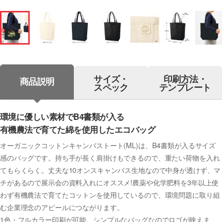
サイズ・
印刷方法・
商品説明
スペック
テンプレート
環境に優しい素材でB4書類が入る
有機農法で育てた綿を使用したエコバッグ
オーガニックコットンキャンバストート(ML)は、B4書類が入るサイズ
感のバッグです。持ち手が長く肩掛けもできるので、重たい荷物を入れ
てもらくらく。丈夫な10オンスキャンバス生地なので中身が透けず、マ
チがあるので展示会の資料入れにオススメ!農薬や化学肥料を3年以上使
わず有機農法で育てたコットンを使用しているので、環境問題に取り組
む企業理念のアピールにつながります。
1色・フルカラー印刷が可能。シンプルなバッグなのでロゴが映えま