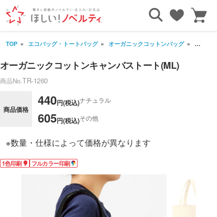
TOP
エコバッグ・トートバッグ
オーガニックコットンバッグ
オーガニ
オーガニックコットンキャンバストート(ML)
TR-1260
商品No.
440
ナチュラル
円(税込)
商品価格
605
その他
円(税込)
※数量・仕様によって価格が異なります
1色印刷
フルカラー印刷