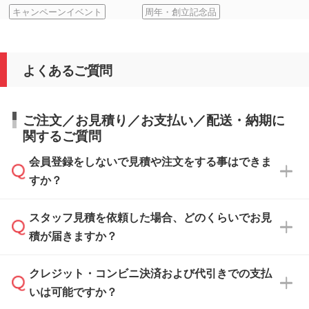
キャンペーンイベント
周年・創立記念品
よくあるご質問
ご注文／お見積り／お支払い／配送・納期に
関するご質問
会員登録をしないで見積や注文をする事はできま
すか？
スタッフ見積を依頼した場合、どのくらいでお見
可能です。見積・注文フォームにて『ゲストの
積が届きますか？
まま進む』ボタンからお進みのうえ、ご依頼く
ださい。
クレジット・コンビニ決済および代引きでの支払
通常、翌営業日までにお送りしております。混
いは可能ですか？
雑状況によっては、お時間をいただくこともご