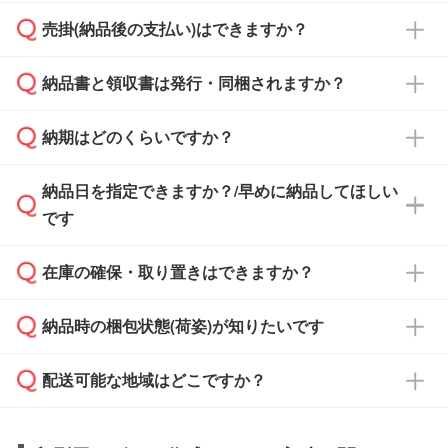
ざいます。予めご了承ください。土日祝日にご
売掛(納品後の支払い)はできますか？
依頼いただいた場合は、翌営業日以降のご連絡
銀行振込のみのご対応となります。
となります。
納品書と領収書は発行・同梱されますか？
基本的には先入金をお願いしておりますが、自
治体・行政機関・学校・病院・上場企業様 な
納期はどのくらいですか？
どの場合は、月末締め翌月末払いに対応可能で
納品書・領収書は ご依頼をいただいた場合の
す。
み発行しております。商品への同梱はしておら
納品日を指定できますか？/早めに納品してほしい
ず、通常はPDFデータをメール添付でお送りし
・印刷する場合(500個程度)
また、卒業・卒園記念品で対策委員会や個人様
です
ます。
ご入金、イメージ画像の校了から約2週間～2
からご注文いただく場合でも、お支払い元が学
原本の郵送をご希望の場合は、担当スタッフま
週間半でご納品いたします。
校や幼稚園・保育園であれば、同様の条件でご
たは注文フォームの『ご注文に関する備考欄』
在庫の確保・取り置きはできますか？
ご希望の納期がある場合は、お問い合わせ・お
対応できる場合がございます。
よりお知らせください。
・商品のみ注文する場合(サンプル購入を含む)
見積もり・ご注文時にその旨をお知らせくださ
ご希望の際は担当スタッフまでお気軽にご相談
ご入金確認後、1～2営業日で出荷いたしま
納品時の梱包状態(荷姿)が知りたいです
い。
ご入金確認後に在庫を確保し、注文確定のご連
ください。
す。
在庫状況や印刷スケジュールを確認のうえ、対
絡を致します。ご入金いただくまで在庫の確保
応が可能かご案内いたします。
配送可能な地域はどこですか？
はできかねますので予めご了承ください。
商品によって異なります。各ページにある商品
納期は商品や数量、印刷方法、ご納品場所、在
また、お急ぎで印刷をご希望の場合は、最短5
詳細の荷姿欄をご確認ください。
庫の有無によって異なります。正確な日程はス
営業日で出荷可能な商品もご用意しておりま
【箱入り】 商品がひとつずつ箱に入っていま
日本全国へお届けが可能です。なお、海外への
タッフまでお問い合わせください。