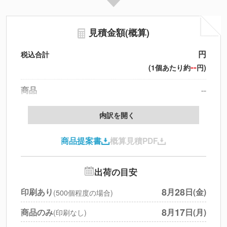
見積金額(概算)
円
税込合計
--
(1個あたり約
円)
商品
--
製版代
--
内訳を開く
印刷代
--
商品提案書
概算見積PDF
送料
--
※
北海道・沖縄・離島 別途
追加オプション
--
出荷の目安
円
税別合計
8
28
印刷あり
月
日(金)
(500個程度の場合)
※
上記小計は税別です
8
17
商品のみ
月
日(月)
(印刷なし)