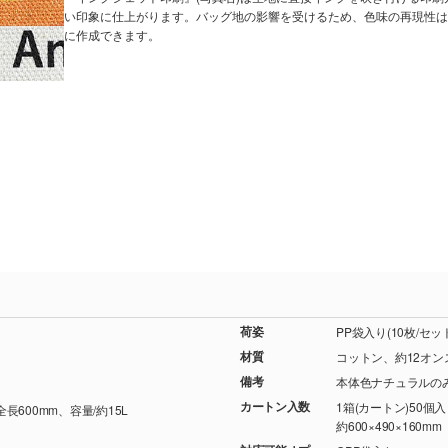
い印象に仕上がります。バッグ地の影響を受けるため、色味の再現性は
に作成できます。
荷姿
PP袋入り(10枚/セ
材質
コットン、約12オン
備考
本体色ナチュラルのみ
カートン入数
1箱(カートン)50個
全長600mm、容量/約15L
約600×490×160mm