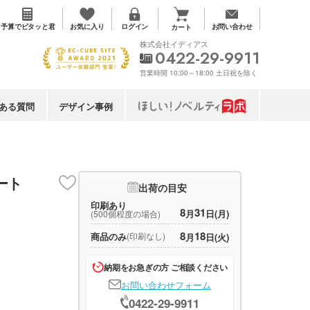
お気に入り
予算で
ピタッと君
ログイン
お問い合わせ
カート
株式会社イディアス
0422-29-9911
営業時間 10:00～18:00 土日祝を除く
ある質問
デザイン事例
ート
出荷の目安
印刷あり
8
31
月
日(月)
(500個程度の場合)
8
18
商品のみ
(印刷なし)
月
日(火)
納期をお急ぎの方 ご相談ください
お問い合わせフォーム
0422-29-9911