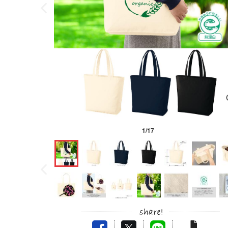
1
/
17