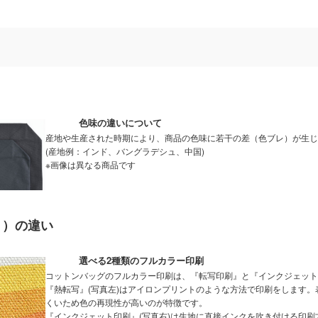
色味の違いについて
産地や生産された時期により、商品の色味に若干の差（色ブレ）が生じ
(産地例：インド、バングラデシュ、中国)
※画像は異なる商品です
ト）の違い
選べる2種類のフルカラー印刷
コットンバッグのフルカラー印刷は、『転写印刷』と『インクジェット
『熱転写』(写真左)はアイロンプリントのような方法で印刷をします
くいため色の再現性が高いのが特徴です。
『インクジェット印刷』(写真右)は生地に直接インクを吹き付ける印