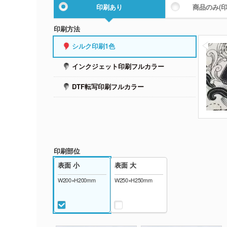
印刷あり
商品のみ
(
印刷方法
シルク印刷1色
インクジェット印刷フルカラー
DTF転写印刷フルカラー
印刷部位
表面 小
表面 大
W200×H200mm
W250×H250mm