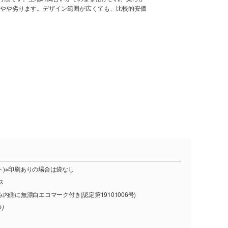
やや劣ります。デザイン範囲が広くても、比較的安価
ット)※印刷ありの場合は袋なし
ス
内側に無漂白エコマーク付き(認定第19101006号)
入り