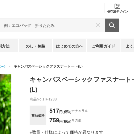
保存済
デザイン
刷方法
のし・包装
はじめての方へ
ご利用ガイド
よく
～)
キャンバスベーシックファスナートート(L)
キャンバスベーシックファスナート
(L)
商品No.
TR-1288
517
ナチュラル
円(税込)
商品価格
759
その他
円(税込)
※数量・仕様によって価格が異なります