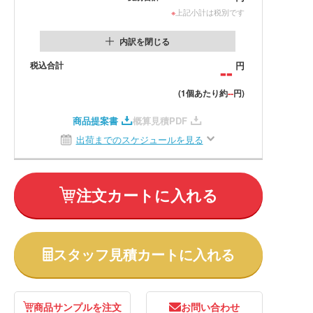
※
上記小計は税別です
内訳を閉じる
税込合計
--
円
--
(1個あたり約
円)
商品提案書
概算見積PDF
出荷までのスケジュールを見る
注文カートに入れる
スタッフ見積カートに入れる
商品サンプルを注文
お問い合わせ