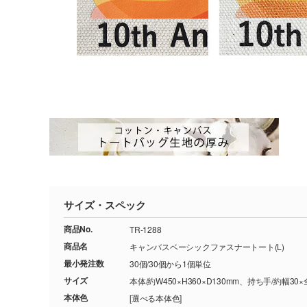
サイズ・スペック
商品No.
TR-1288
商品名
キャンバスベーシックファスナートート(L)
最小発注数
30個/30個から1個単位
サイズ
本体/約W450×H360×D130mm、持ち手/約幅30×
本体色
[選べる本体色]