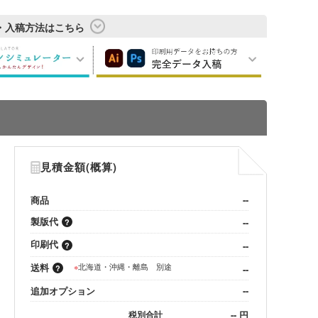
・入稿方法はこちら
見積金額(概算)
商品
--
製版代
--
印刷代
--
送料
※
北海道・沖縄・離島 別途
--
追加オプション
--
--
円
税別合計