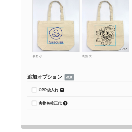
表面 小
表面 大
追加オプション
任意
OPP袋入れ
実物色校正代