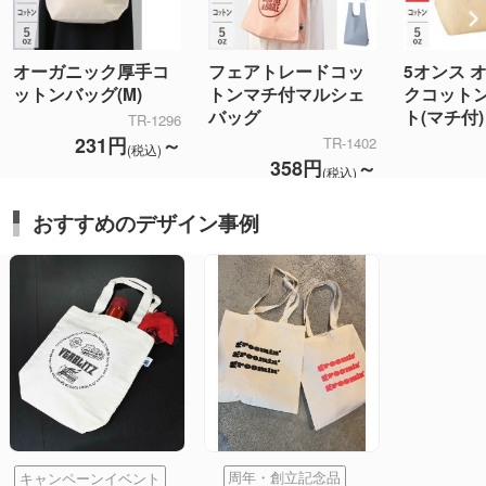
オーガニック厚手コ
フェアトレードコッ
5オンス 
ットンバッグ(M)
トンマチ付マルシェ
クコット
バッグ
ト(マチ付)
TR-1296
231円
～
TR-1402
(税込)
358円
～
(税込)
おすすめのデザイン事例
キャンペーンイベント
周年・創立記念品