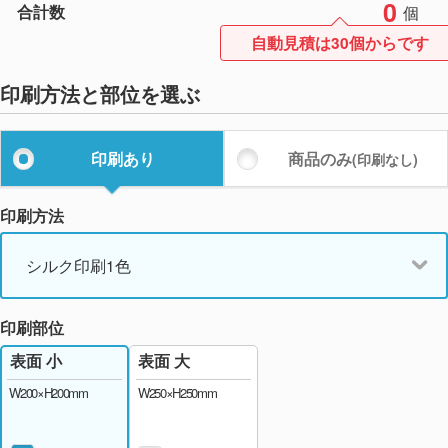
0
合計数
個
自動見積は30個からです
印刷方法と部位を選ぶ
印刷あり
商品のみ
(印刷なし)
印刷方法
シルク印刷1色
印刷部位
表面 大
表面 小
W250×H250mm
W200×H200mm