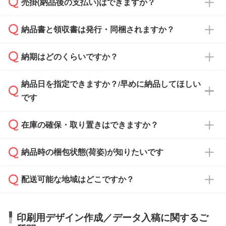
売掛(納品後の支払い)はできますか？
依頼いただいた場合は、翌営業日以降のご連絡
銀行振込のみのご対応となります。
となります。
納品書と領収書は発行・同梱されますか？
基本的には先入金をお願いしておりますが、自
治体・行政機関・学校・病院・上場企業様 な
納期はどのくらいですか？
どの場合は、月末締め翌月末払いに対応可能で
納品書・領収書は ご依頼をいただいた場合の
す。
み発行しております。商品への同梱はしておら
納品日を指定できますか？/早めに納品してほしい
ず、通常はPDFデータをメール添付でお送りし
・印刷する場合(500個程度)
また、卒業・卒園記念品で対策委員会や個人様
です
ます。
ご入金、イメージ画像の校了から約2週間～2
からご注文いただく場合でも、お支払い元が学
原本の郵送をご希望の場合は、担当スタッフま
週間半でご納品いたします。
校や幼稚園・保育園であれば、同様の条件でご
たは注文フォームの『ご注文に関する備考欄』
在庫の確保・取り置きはできますか？
ご希望の納期がある場合は、お問い合わせ・お
対応できる場合がございます。
よりお知らせください。
・商品のみ注文する場合(サンプル購入を含む)
見積もり・ご注文時にその旨をお知らせくださ
ご希望の際は担当スタッフまでお気軽にご相談
ご入金確認後、1～2営業日で出荷いたしま
納品時の梱包状態(荷姿)が知りたいです
い。
ご入金確認後に在庫を確保し、注文確定のご連
ください。
す。
在庫状況や印刷スケジュールを確認のうえ、対
絡を致します。ご入金いただくまで在庫の確保
応が可能かご案内いたします。
配送可能な地域はどこですか？
はできかねますので予めご了承ください。
商品によって異なります。各ページにある商品
納期は商品や数量、印刷方法、ご納品場所、在
また、お急ぎで印刷をご希望の場合は、最短5
詳細の荷姿欄をご確認ください。
庫の有無によって異なります。正確な日程はス
営業日で出荷可能な商品もご用意しておりま
【箱入り】 商品がひとつずつ箱に入っていま
日本全国へお届けが可能です。なお、海外への
タッフまでお問い合わせください。
印刷用デザイン作成／データ入稿に関するご
す。>>
対象商品はこちら
す。(白箱、化粧箱、ブリスターパックなど)
直接納品は行っておりませんので予めご了承く