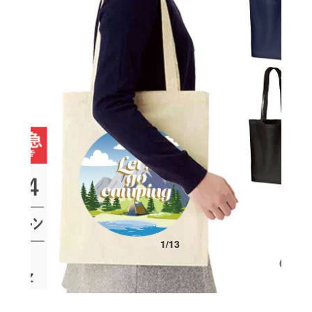
1
/
13