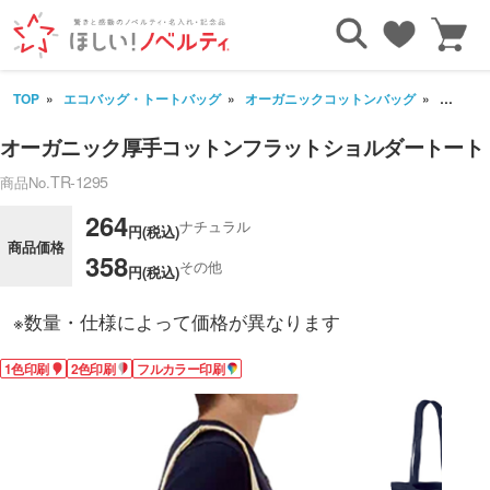
TOP
エコバッグ・トートバッグ
オーガニックコットンバッグ
オーガ
オーガニック厚手コットンフラットショルダートート
TR-1295
商品No.
264
ナチュラル
円(税込)
商品価格
358
その他
円(税込)
※数量・仕様によって価格が異なります
1色印刷
2色印刷
フルカラー印刷