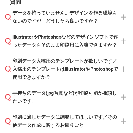
質問
※最短出荷日は商品によって異なります。各商
【袋入り】 商品がひとつずつ袋に入っていま
ださい。
また、商品ページ内の「出荷までのスケジュー
品ページにてご確認ください
す。(透明袋、デザイン袋など)
データを持っていません。デザインを作る環境も
ル」に注文予定日をご入力いただくと、おおよ
【個包装なし】 個包装がされていない状態で
ないのですが、どうしたら良いですか？
その締切日や出荷目安をご確認いただけます。
納品します。
商品在庫や印刷ラインを確保するためにも、商
※化粧箱から白箱への入れ替えや、オリジナル
IllustratorやPhotoshopなどのデザインソフトで作
品が決まりましたらお早めのご発注をお願いい
無料の「
デザインシミュレーター
」を使えば、
箱の作成は原則承っておりません。
たします。
ったデータをそのまま印刷用に入稿できますか？
PCやスマホから簡単にデザインを作成できま
す。スタンプやテンプレートも豊富なので、デ
※土日祝日を除く営業日換算です。
印刷データ入稿用のテンプレートが欲しいです／
ザインソフトがなくても安心です。
IllustratorやPhotoshop、CLIP STUDIOなどのデ
※沖縄・離島は追加日数がかかります。
入稿用のテンプレートはIllustratorやPhotoshopで
ザインソフトでこだわりのデザインを作成した
また、「
データ作成サービス
」もご利用いただ
使用できますか？
い方は、
完全データ入稿
がおすすめです。
けます。ご希望の文言・書体・印刷色をお知ら
「.ai」形式または「.psd」形式で保存し、お見
せいただければ、弊社にて無料でデザインデー
積・ご注文フォームにアップロードしてご入稿
手持ちのデータ(jpg写真など)が印刷可能か相談し
一部商品は入稿用テンプレートのご用意があり
タを1点作成いたします。
ください。
たいです。
ます。各商品ページの『印刷方法・テンプレー
ト』からダウンロードをお願いいたします。
ご入稿後は経験豊富なスタッフがデータに不備
印刷に適したデータに調整してほしいです／その
入稿用のテンプレートはPDF形式ですが、
印刷に適したデータ・解像度かどうか、担当ス
がないかチェックし、お客様と確認してから印
IllustratorやPhotoshopで開いてご利用いただけ
他データ作成に関するお困りごと
タッフが事前に確認いたします。
刷に進みますので、ご安心ください。
ます。詳しい手順は「
入稿テンプレートの使い