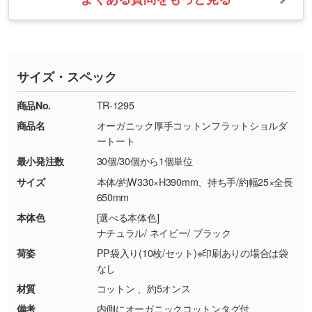
・ご注文と異なる商品が届いた場合
・1色印刷でグラデーションや濃淡を表現した
お急ぎの場合はお電話でのご質問も受け付けて
タッフから別の色をご案内することもございま
・印刷不良があった場合
い
おります。下記電話番号までお問い合わせくだ
す。
※印刷不良は原則として“再印刷”でご対応させ
網点という技法で濃淡を表現することができま
さい。
ていただいております。
す。濃淡の差が分かるデータに調整いたしま
サイズ・スペック
※詳しくは「
商品の良品基準について
」をご覧
す。→
詳しく見る
TEL：0422-29-9911 営業時間10:00～
ください。
18:00(土日祝日除く)
商品No.
TR-1295
・コーポレートカラーを使って印刷したい／印
お問い合わせフォームはこちら
商品名
オーガニック厚手コットンフラットショルダ
【返品・交換ができない場合】
刷色にこだわりがある
ートート
・お客様の元で商品を加工された場合、または
DIC・PANTONEなどのカラーチップの指定や、
最小発注数
30個/30個から1個単位
商品が破損した場合
現物支給による色指定も承っております。→
詳
・商品到着後7日以上経過している場合
しく見る
サイズ
本体/約W330×H390mm、持ち手/約幅25×全長
650mm
・お客様のご都合による返品・交換依頼(商
品・色・数量などの注文間違い等)
・背景がある画像からキャラクター部分だけを
本体色
[選べる本体色]
ナチュラル/ ネイビー/ ブラック
使いたいです
シンプルな背景のデータや、使いたいキャラク
荷姿
PP袋入り(10枚/セット)※印刷ありの場合は袋
ター部分の輪郭がはっきりしているデータは切
なし
り抜き処理が可能です。→
詳しく見る
材質
コットン 、約5オンス
備考
内側にオーガニックコットンタグ付