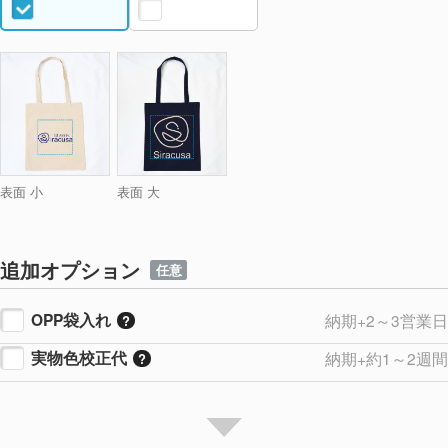
表面 小
表面 大
追加オプション
任意
OPP袋入れ
納期+2～3営業日
実物色校正代
納期+約1～2週間