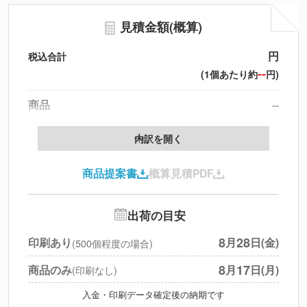
見積金額(概算)
円
税込合計
--
(1個あたり約
円)
商品
--
製版代
--
内訳を開く
印刷代
--
商品提案書
概算見積PDF
送料
--
※
北海道・沖縄・離島 別途
追加オプション
--
出荷の目安
円
税別合計
8
28
印刷あり
月
日(金)
(500個程度の場合)
※
上記小計は税別です
8
17
商品のみ
月
日(月)
(印刷なし)
入金・印刷データ確定後の納期です