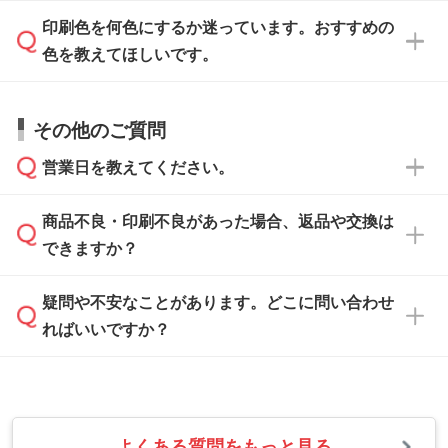
データはお見積・ご注文・
お問い合わせフォー
方
」をご確認ください。
印刷色を何色にするか迷っています。おすすめの
ム
へ添付いただくか、担当スタッフ宛にメール
データ作成でお困りの際には、担当スタッフが
でお送りください。
色を教えてほしいです。
サポートいたしますのでお気軽にご相談くださ
仕上がりに影響しそうな点もチェックいたしま
い。
すので、データのご相談だけでもお気軽にお問
お問い合わせフォーム
や、見積/注文フォーム
お見積・ご注文・
お問い合わせフォーム
からご
その他のご質問
い合わせください。
から添付してお送りください。
相談いただきますと、担当スタッフがお客様の
ご希望や商品の本体色を確認し、印刷色をご提
営業日を教えてください。
なお、印刷用データの作り方に関する詳細は、
・解像度の低いデータをトレース/調整してほ
案させていただきます。
「
完全データ入稿
」をご参照ください。
しい
本体色がブラック、ネイビーなど濃色の場合は
商品不良・印刷不良があった場合、返品や交換は
営業日は平日の10:00～18:00で、土日祝日はお
解像度の低い画像や、手書きのイラスト、写真
白色か淡い色の印刷色をおすすめしておりま
できますか？
休みとなります。注文・見積・お問い合わせ
などを、印刷に適したベクターデータに変換し
す。
は、土日祝日でもお送りいただければ、出社後
ます。→
詳しく見る
本体色がナチュラルなど淡色の場合、印刷をく
疑問や不安なことがあります。どこに問い合わせ
速やかに対応いたします。
お手数をお掛けいたしますが、至急担当スタッ
っきりと目立たせたいときは濃い印刷色が、柔
ればいいですか？
フまでご連絡ください。商品の状況を確認し、
・フルカラーデータを1色に変換してほしい
らかい雰囲気にしたいときは淡い印刷色が映え
改めてご案内いたします。
シルク印刷、レーザー彫刻など印刷方法にあわ
ます。
せて、フルカラーのデータを1色になおしま
お問い合わせフォームをご利用ください。1営
【返品・交換の対象】
す。→
詳しく見る
業日以内に担当スタッフよりメールにてご連絡
また、お選びいただいた印刷色が本体色に合わ
・お届け時に商品が損傷・故障している場合
いたします。
ない場合や仕上がりに影響しそうな場合は、ス
よくある質問をもっと見る