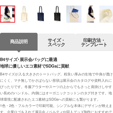
サイズ・
印刷方法・
商品説明
スペック
テンプレート
B4サイズ･展示会バッグに最適
地球に優しいエコ素材でSDGsに貢献
B4サイズが入る大きさのトートバッグ。程良い厚みの生地で中身が透け
にくく、マチ無しでかさばらない形状は展示会のカタログや資料入れに
ぴったりです。冬服アウターやスーツの上からでもさっと肩掛けしやす
い長めのハンドル。内側にはオーガニックコットンのタグ付きです。地
球環境に配慮されたエコ素材はSDGsへの貢献にも繋がります。
1色・2色・フルカラーで印刷可能。シンプルな本体にデザインが映えま
す。企業ロゴを入れて展示会ノベルティや同人グッズ制作におすすめで