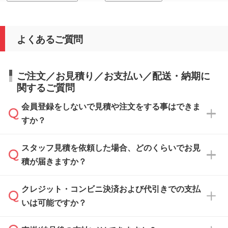
よくあるご質問
ご注文／お見積り／お支払い／配送・納期に
関するご質問
会員登録をしないで見積や注文をする事はできま
すか？
スタッフ見積を依頼した場合、どのくらいでお見
可能です。見積・注文フォームにて『ゲストの
積が届きますか？
まま進む』ボタンからお進みのうえ、ご依頼く
ださい。
クレジット・コンビニ決済および代引きでの支払
通常、翌営業日までにお送りしております。混
いは可能ですか？
雑状況によっては、お時間をいただくこともご
ざいます。予めご了承ください。土日祝日にご