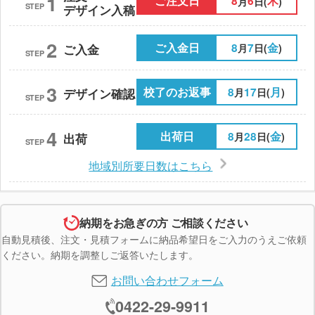
1
ご注文日
8
6
木
月
日(
)
STEP
デザイン入稿
2
ご入金日
8
7
金
月
日(
)
ご入金
STEP
3
校了のお返事
8
17
月
月
日(
)
デザイン確認
STEP
4
出荷日
8
28
金
月
日(
)
出荷
STEP
地域別所要日数はこちら
納期をお急ぎの方 ご相談ください
自動見積後、注文・見積フォームに納品希望日をご入力のうえご依頼
ください。納期を調整しご返答いたします。
お問い合わせフォーム
0422-29-9911