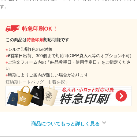
す。
特急印刷OK！
この商品は
特急印刷
対応可能です
※
シルク印刷1色のみ対象
※
6営業日出荷、300個まで対応可(OPP袋入れ等のオプション不可)
※
ご注文フォーム内の「納品希望日・使用予定日」をご指定くださ
い
※
時期によりご案内が難しい場合があります
短納期トートバッグ・巾着を探す
商品についてもっと詳しく見る