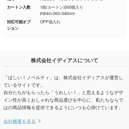
・持っているデータの背景が足りない／塗り足
カートン入数
1箱(カートン)300個入り
しの作り方が分からない
約640×360×340mm
印刷したいデータが印刷範囲よりも小さい場
対応可能オプ
OPP袋入れ
合、シンプルな色・柄の背景であれば拡張が可
ション
能です。→
詳しく見る
・デザインにQRコードを入れたい／QRコード
を生成してほしい
株式会社イディアスについて
URLをご指定いただければ、QRコードを生成
いたします。配置のご相談にも応じています。
→
詳しく見る
「ほしい！ノベルティ」は、株式会社イディアスが運営し
ているサイトです。
自分たちがもらったら「うれしい！」と思えるようなデザ
イン性が高くおしゃれな商品選びを中心に、私たちならで
はの商品情報を提供できるようにいつも心掛けています。
会社概要を見る