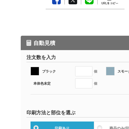
自動見積
注文数を入力
ブラック
スモー
個
本体色未定
個
印刷方法と部位を選ぶ
印刷あり
商品のみ
(