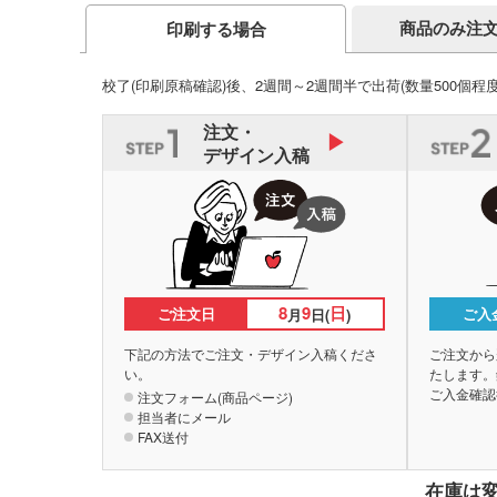
商品のみ注
印刷する場合
校了(印刷原稿確認)後、2週間～2週間半で出荷
(数量500個程
注文・
デザイン入稿
8
9
日
ご注文日
ご入
月
日(
)
下記の方法でご注文・デザイン入稿くださ
ご注文から
い。
たします。
ご入金確認
注文フォーム(商品ページ)
担当者にメール
FAX送付
在庫は