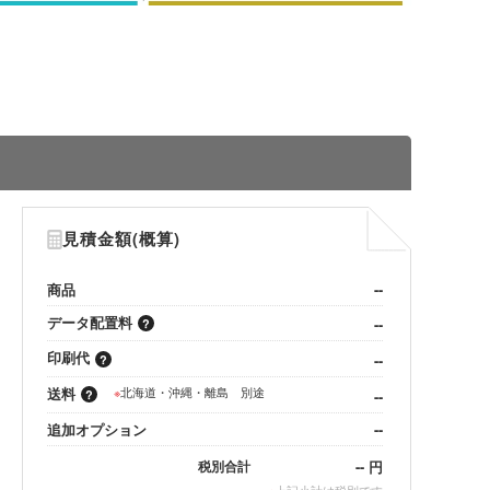
見積金額(概算)
商品
--
データ配置料
--
印刷代
--
送料
※
北海道・沖縄・離島 別途
--
追加オプション
--
--
円
税別合計
※
上記小計は税別です