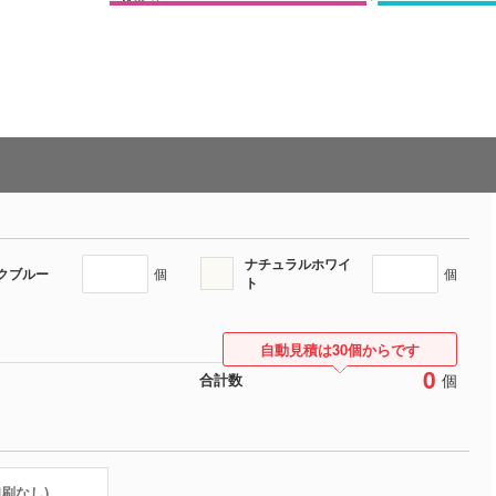
ナチュラルホワイ
クブルー
個
個
ト
自動見積は30個からです
0
個
合計数
印刷なし)