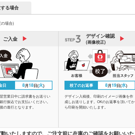
文する場合
度の場合)
デザイン
確認
ご入金
(画像校正)
8
18
火
8
19
水
金日
校了のお返事
月
日(
)
月
日(
)
翌営業日中に請求書をお送りい
デザイン入稿後、印刷のイメージ画像を作
銀行振込でお支払いください。
成しお送りします。OKのお返事を頂いてか
後の進行となります。
ら印刷を開始いたします。
変動いたしますので、
ご注文前に在庫のご確認をお願いいた