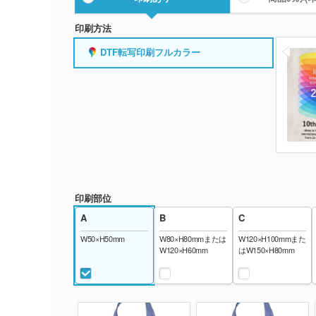
印刷方法
DTF転写印刷フルカラー
印刷部位
A
B
C
W50×H50mm
W80×H80mmまたは
W120×H100mmまた
W120×H60mm
はW150×H80mm