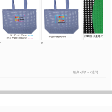
C
D
納期+約1～2週間