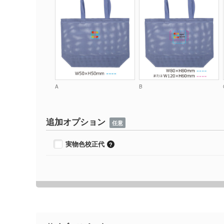
A
B
追加オプション
任意
実物色校正代