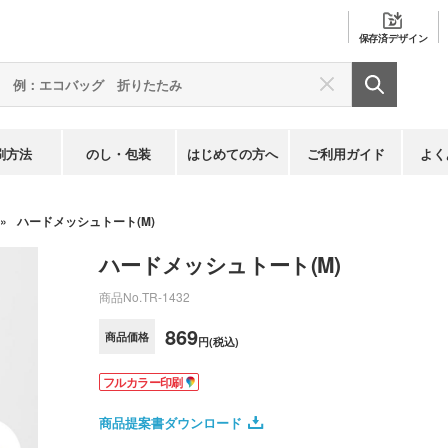
保存済
デザイン
刷方法
のし・包装
はじめての方へ
ご利用ガイド
よく
ハードメッシュトート(M)
ハードメッシュトート(M)
商品No.
TR-1432
869
商品価格
円(税込)
フルカラー印刷
商品提案書ダウンロード