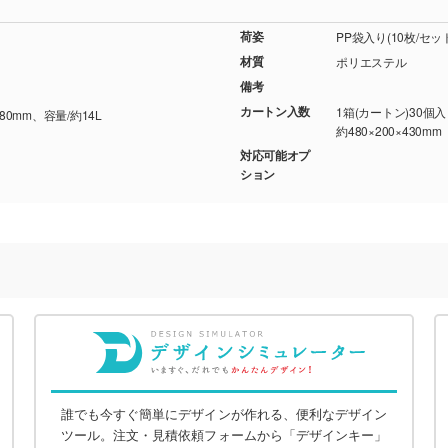
荷姿
PP袋入り(10枚/セ
材質
ポリエステル
備考
カートン入数
1箱(カートン)30個
80mm、容量/約14L
約480×200×430mm
対応可能オプ
ション
誰でも今すぐ簡単にデザインが作れる、便利なデザイン
ツール。注文・見積依頼フォームから「デザインキー」