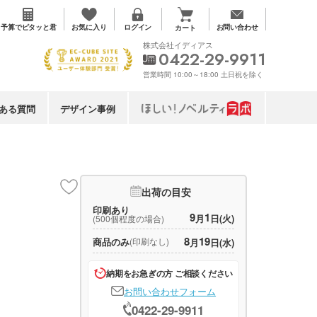
お気に入り
予算で
ピタッと君
ログイン
お問い合わせ
カート
株式会社イディアス
0422-29-9911
営業時間 10:00～18:00 土日祝を除く
ある質問
デザイン事例
出荷の目安
印刷あり
9
1
月
日(火)
(500個程度の場合)
8
19
商品のみ
(印刷なし)
月
日(水)
納期をお急ぎの方 ご相談ください
お問い合わせフォーム
0422-29-9911