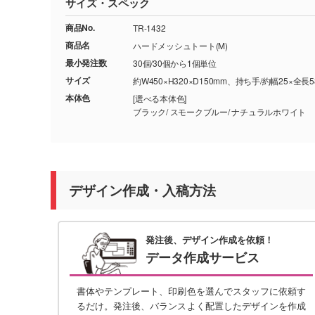
サイズ・スペック
商品No.
TR-1432
商品名
ハードメッシュトート(M)
最小発注数
30個/30個から1個単位
サイズ
約W450×H320×D150mm、持ち手/約幅25×全長5
本体色
[選べる本体色]
ブラック/ スモークブルー/ ナチュラルホワイト
デザイン作成・入稿方法
発注後、デザイン作成を依頼！
データ作成サービス
書体やテンプレート、印刷色を選んでスタッフに依頼す
るだけ。発注後、バランスよく配置したデザインを作成