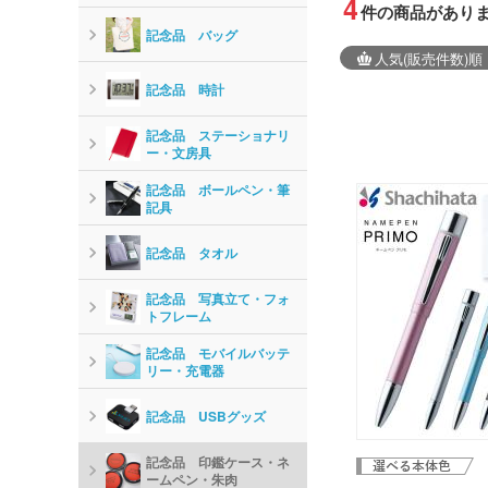
4
件の商品があり
記念品 バッグ
人気
(販売件数)
順
記念品 時計
記念品 ステーショナリ
ー・文房具
記念品 ボールペン・筆
記具
記念品 タオル
記念品 写真立て・フォ
トフレーム
記念品 モバイルバッテ
リー・充電器
記念品 USBグッズ
記念品 印鑑ケース・ネ
ームペン・朱肉