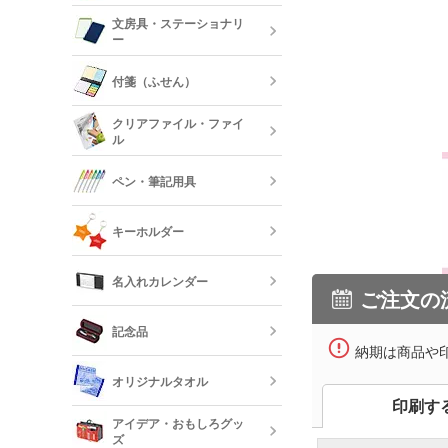
陶器マグカッ
カップ
保冷・保温タ
文房具・ステーショナリ
コスメポーチ
ジュートバッ
ー
オリジナルTシ
リネンバッグ
長袖)
ステンレスマ
クリアボトル
付箋（ふせん）
クボトル
スクエアトー
メモ帳
オリジナルロ
クリアファイル・ファイ
ャツ
ル
水筒・魔法瓶
オリジナル付
ロープハンド
クリップ
ペン・筆記用具
短納期タンブ
オリジナルク
キーホルダー
クリーナー
フリクション
短納期クリア
名入れカレンダー
カードケース
ご注文の
レザーキーホ
ダー・名刺入
多機能ペン(
キーホルダー
記念品
プペン付など)
納期は商品や
定規・メジャ
卓上カレンダ
反射板キーホ
オリジナルタオル
レクターキー
万年筆
印刷す
記念品 タン
短納期文房具・
アイデア・おもしろグッ
リー
ズ
クレヨン・色