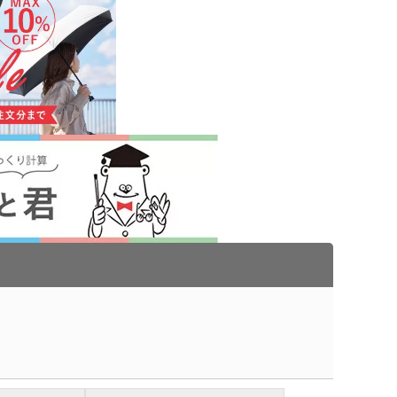
スチックマグカップ・
ミボトル・マウンテン
ブーマグカップ
ル（カラビナ付）
期ポーチ
ゃれトートバッグ
ジナルドライTシャツ・
イウェア(半袖・長袖)
ボトル・ポケットボト
エステルトートバッグ
ネット
ジナルユニフォーム
ルホルダー・ペットボ
ホルダー
期付箋（ふせん）
トフレーム
ュメントファイル・そ
ファイル
立て・トレイ
ペン(単色)
クカバー・ルーペ・し
キーホルダー・ウッド
ホルダー
ープペン
・レターカッター・ホ
カレンダー
キス他
カー・蛍光ペン
品 ボトル・水筒
ゴム・修正テープ