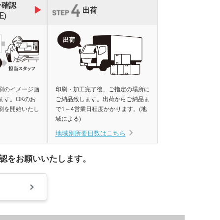
ジナルミニハンカチタ
ン確認
出荷
品 時計
正)
ジナルスポーツタオル
品 タオル
ルティタオル
品 USBグッズ
レットケース
刷のイメージ画
印刷・加工完了後、ご指定の場所に
ます。OKのお
ご納品致します。出荷からご納品ま
品 防災グッズ
クリーナー
ホクリーナー・マイク
刷を開始いたし
で1～4営業日程度かかります。(地
ァイバークロス
域による)
オ
地域別所要日数はこちら
ホ関連アクセサリー
認をお願いいたします。
ミブランケット他
チボックス・お弁当
フードポット
ットティッシュ
チン雑貨