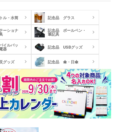
トル・水筒
記念品 グラス
テーショナ
記念品 ボールペン・
具
筆記具
バイルバッ
記念品 USBグッズ
電器
災グッズ
記念品 傘・日傘
ンバストートバッグ
～)
ア・ビニールポーチ
バッグ・レジかごバッ
スチックタンブラー
ットポーチ
シェバッグ