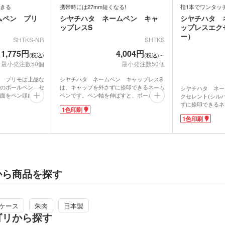
きる
携帯時には27mm短くなる!
指1本でワンタッ
ムペン プリ
シヤチハタ ネームペン キャ
シヤチハタ 
ップレスS
ップレスエク
ー）
SHTKS-NR
SHTKS
1,775円
4,004円
(税込)
(税込)～
最小発注数50個
最小発注数50個
 プリモは上品な
シヤチハタ ネームペン キャップレスS
のボールペン。セ
は、キャップを外さずに捺印できるネーム
シヤチハタ ネー
面をペン頭に取り
ペンです。ペン軸を伸ばすと、ボールペン
クセレント(シル
ペンの書き味はな
が繰り出す仕組み。持ち歩き時には27mm
ずに捺印できるネ
1色印刷
じないタイプ。指
短くなるので、スーツの胸ポケットにもし
ップは指1本でオ
1色印刷
重さです。
まいやすいですね。グリップは手にやさし
スライド式なので
シルバーに加え、
くなじむソフトグリップを採用し、長時間
配もありません。
ルーのラインナッ
の筆記も快適です。
と、ボールペンか
れるオリジナルボ
印面キャップは指1本でオープン・クロー
出す仕組み。この
念品や成人記念、
ズできるスライド式なので、キャップを紛
ルペン・シャープ
本です。
失する心配もありません。インクがなくな
能があるので、持
パソコン、携帯電
っても補充インキカートリッジを購入いた
す。
から商品を探す
トにアクセスし
だき補充すれば、また使えて経済的。これ
ハンコはセルフメ
ができます。
1本で筆記と捺印ができるのでオフィスや
お好みの書体やイ
外出先で大活躍です。
ネーム印を付ける
ハンコはセルフメールオーダー式。お好み
印刷はペン軸部分
ケース
朱肉
日本製
の書体やインキ色を選んでご自身のネーム
祝いや昇進祝い、
ゴリから探す
印を付けることができます。
別な記念品を贈り
印刷はペン軸部分に1色印刷が可能。就職
しい高級ノベルテ