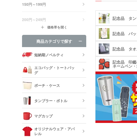
150円～199円
記念品 タン
200円～249円
価格帯を開く
記念品 バッ
商品カテゴリで探す
記念品 タオ
短納期ノベルティ
記念品 印鑑
ネームペン・
エコバッグ・トートバッ
グ
ポーチ・ケース
エコバッグ・
ッグ
タンブラー・ボトル
キャンバスポ
巾着・リュッ
マグカップ
ック
ステンレスタ
ルミタンブラ
デニムポーチ
オリジナルウェア・アパ
ランチトート
レル