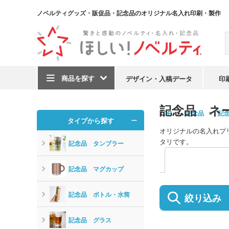
ノベルティグッズ・販促品・記念品のオリジナル名入れ印刷・製作
商品を探す
デザイン・入稿データ
印
記念品 ネ
TOP
記念品
記
タイプから探す
オリジナルの名入れプ
タリです。
記念品 タンブラー
記念品 マグカップ
記念品 ボトル・水筒
絞り込み
記念品 グラス