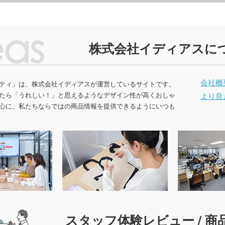
健康グッズ
ミラ
ボックスティ
掃除・洗濯グッズ
バス
ングッズ
(オリジナル印
マスク(既製品)
マス
名入
マスクケース
刷)
株式会社イディアスに
ドライバー・工具
消臭
レジャーシート・折りたた
食器・調理器具
ラン
みチェア
関連グッズ
メディカル・エチケットグ
)
日傘(
ッズ
グハンガー他
会社概
ズ
カー用品
スポ
ティ」は、株式会社イディアスが運営しているサイトです。
グ
マルチツール・双眼鏡他
たら「うれしい！」と思えるようなデザイン性が高くおしゃ
より良
パック・氷の
ハンディファン・ハンディ
心に、私たちならではの商品情報を提供できるようにいつも
クー
扇風機
ちわ
ノベルティうちわ
名入れ扇子）
ランケット
ノベルティブランケット
カイ
ウォーマー他
スタッフ体験レビュー / 商