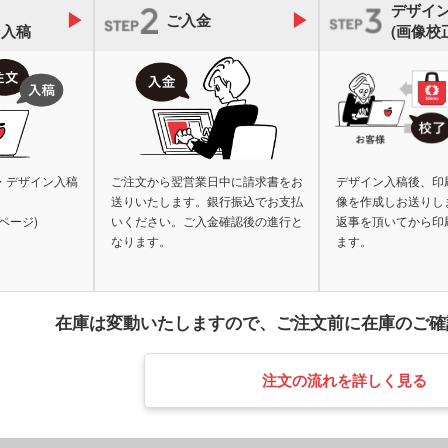
オリ
デザイ
ェイスタオル
オリジナルハンカチタオル
ご入金
オル
ス
記念品 バッグ
記念
ン入稿
(画像校
ペン
ンドタオル
オリジナルマフラータオル
オリ
ーショナリ
記念品 ボールペン・筆記
記念
具
電波時計
スタオル
名入れタオル・粗品タオル
ノベ
立て・フォト
記念品 モバイルバッテリ
記念
テリー・充電
ー・充電器
タッチペン
タブ
・デザイン入稿
ご注文から翌営業日中に請求書をお
デザイン入稿後、印
ナルタオル
ケース・ネー
送りいたします。銀行振込でお支払
像を作成しお送りし
記念品 キーホルダー
記念
マウスパッド
PC
スマ
ページ)
いください。ご入金確認後の進行と
返事を頂いてから印
ルスタンド
イヤホン・スピーカー
ロフ
なります。
ます。
ライト・LEDライト・懐中
非常持出袋
ラジ
電灯
日傘
マホケース
スマホリング
スマ
傘カバー・雨具
在庫は変動いたしますので、
ご注文前に在庫のご確
レクター
防犯ブザー・ホイッスル
アル
・タブレット
ラン
ー・スプーン
オリジナル コースター
箱・
注文の流れを詳しく見る
ム・ピクチャ
ライト・ランタン
ウェ
キッチン 消耗品
キッ