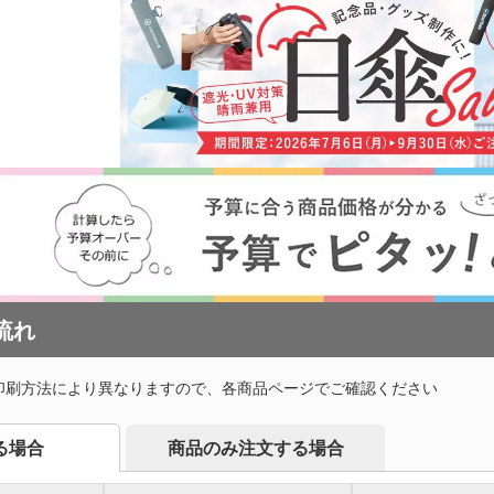
プ・磁器マグ
プラ
ガラスマグカップ
ステンレスボトル・マグボ
アル
バン
ンブラー
スマホショルダー・スマホ
トル
ボト
短納
グ・コットン
ポーチ
デニムバッグ
おし
ャツ(半袖・
オリジナルポロシャツ(半
オリ
袖・長袖)
ドラ
グカップ
湯のみ
・プラスチッ
スープジャー・フードポッ
ミニ
ト
ル
オーガニックコットンバッ
ト
ポリ
ノート・手帳
マグ
ンT・長袖Tシ
グ
オリジナルキッズウェア
オリ
オリジナルグラス・ビアグ
ボト
ラス
トル
箋
ノベルティ付箋
短納
短納期エコバッグ・トート
バインダー・クリップボー
ルバッグ
フォ
バッグ・巾着
ド
名入れクリアファイル（箔
ドキ
ラー・ボトル
リアファイル
押し・シルク）
の他
ペンケース・筆箱
ペン
ジェットストリーム
ボール
ファイル
・カードホル
ブッ
流れ
ケース・マルチケース
ルダー・革製
メタルキーホルダー・金属
木製
れ
おり
タッチ・シャー
製キーホルダー
キー
多色ペン
シャ
印鑑・印鑑ケース・スタン
電卓
印刷方法により異なりますので、各商品ページでご確認ください
ー
ー
壁掛けカレンダー
万年
ルダー・リフ
プ
ッチ
ホルダー
サインペン・筆ペン
マー
商品のみ注文する場合
る場合
ブラー
記念品 マグカップ
記念
ステーショナ
鉛筆・鉛筆
ペンセット・文具セット
消し