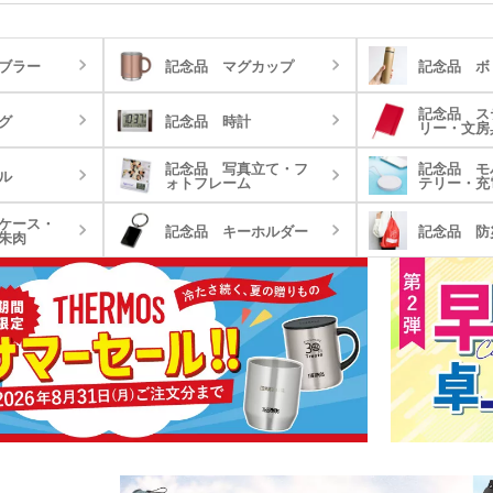
祝いや周年記念品にふさわしいノベルティ
です。
ブラー
記念品 マグカップ
記念品 ボ
記念品 ス
グ
記念品 時計
リー・文房
記念品 写真立て・フ
記念品 モ
ル
ォトフレーム
テリー・充
ケース・
記念品 キーホルダー
記念品 防
朱肉
折りたたみバ
コットントートバッグ(～
キャ
7oz)
(8oz
ーチ
ポリエステルポーチ
クリ
ク・ナップサ
保冷
不織布トートバッグ
グ
ンブラー・ア
台紙タンブラー（カスタム
プラ
ー
デザインタンブラー）
本革・レザー調ポーチ
フラ
バッグ
サコッシュ
マル