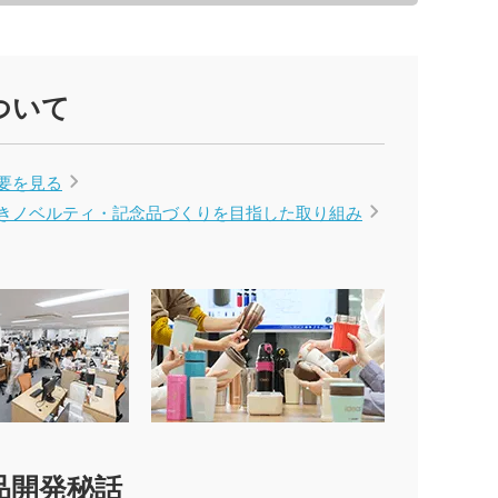
ー
グッズ
クケース
れマスク(オリジナル印
ついて
・芳香剤・アロマ
タン
UV対策)
要を見る
ーツ
きノベルティ・記念品づくりを
目指した取り組み
ルタオル
ロ・湯たんぽ
品開発秘話