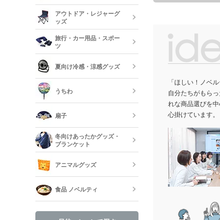
美容・コスメ
ティッシュ・
アウトドア・レジャーグ
ッシュ
短納期キッチ
ッズ
名入れマスク
刷)
コスメポーチ
旅行・カー用品・スポー
収納グッズ
ツ
アウトドア 
ハンド・除菌
夏向け冷感・涼感グッズ
マスク(既製品
靴べら・バッ
トラベルグッ
「ほしい！ノベル
レジャーバッ
うちわ
自分たちがもらっ
保冷剤・冷却
れな商品選びを中
う
心掛けています。
扇子
オリジナルう
冬向けあったかグッズ・
ブランケット
既製品扇子（
アニマルグッズ
オリジナルブ
食品 ノベルティ
手袋・ネック