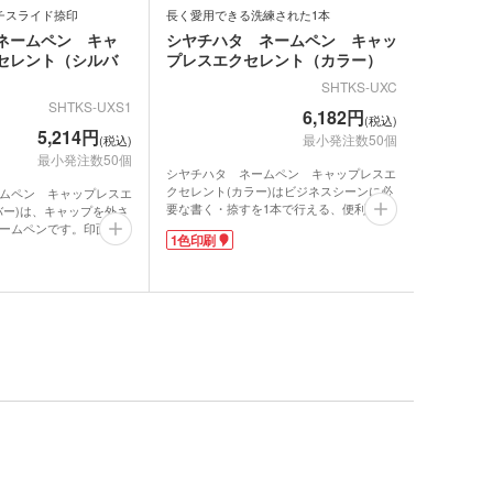
チスライド捺印
長く愛用できる洗練された1本
ネームペン キャ
シヤチハタ ネームペン キャッ
セレント（シルバ
プレスエクセレント（カラー）
SHTKS-UXC
SHTKS-UXS1
6,182円
(税込)
5,214円
最小発注数50個
(税込)
最小発注数50個
シヤチハタ ネームペン キャップレスエ
クセレント(カラー)はビジネスシーンに必
ムペン キャップレスエ
要な書く・捺すを1本で行える、便利なネ
バー)は、キャップを外さ
ームペンシリーズです。ボールペン・
ームペンです。印面キャ
1色印刷
0.5mmシャープペンの多機能タイプで、ペ
ープン・クローズできる
ン頭にご自身のネーム印を付けることがで
、キャップを紛失する心
きます。キャップレス開閉式なので、筆記
ペン軸を左右に回転する
と捺印の動作がとてもスムーズです。
シャープペンシルが繰り
指先に感じる適度な重みは頼もしさを感じ
ネームペン1本で、ボー
させ、一生使いたくなる長く愛用したい1
ペン・ハンコの3つの機
本。品のよい色合いは大人向けのハイクラ
ち歩きにも大変便利で
ス記念品におすすめです。
印面はセルフオーダー式。付属のはがき又
ールオーダー式なので、
はパソコン、携帯電話のシヤチハタ専用サ
ンキ色を選んでご自身の
イトにアクセスしてご依頼ください。
ことができます。
に1色印刷が可能。就職
永年勤続表彰記念など特
たい時に選ぶのにふさわ
ィです。