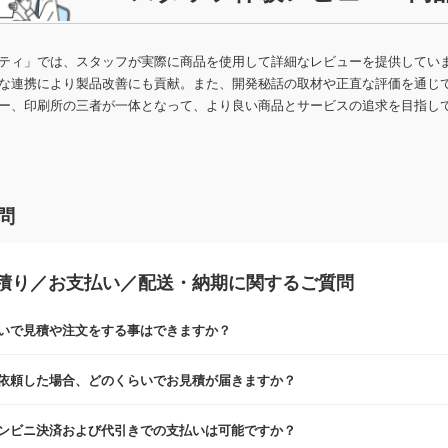
食料品・調味料（グルメギ
菓子
フト・既製品）
ティ」では、スタッフが実際に商品を使用して詳細なレビューを提供してい
な連携により製品改善にも貢献。また、開発秘話の取材や正直な評価を通じ
ー、印刷所の三者が一体となって、より良い商品とサービスの追求を目指し
問
積り／お支払い／配送・納期に関するご質問
いで見積や注文をする事はできますか？
見積・注文フォームにて『ゲストのまま進む』ボタンからお進みのうえ、ご
依頼した場合、どのくらいでお見積が届きますか？
業日までにお送りしております。混雑状況によっては、お時間をいただくこ
ンビニ決済および代引きでの支払いは可能ですか？
いた場合は、翌営業日以降のご連絡となります。