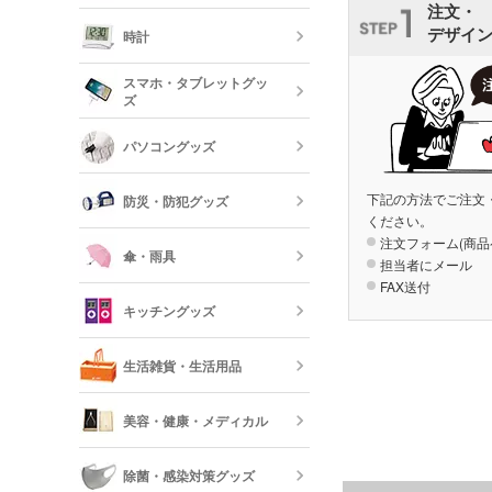
注文・
オリジナルフ
記念品 グラ
デザイ
時計
短納期ボール
オリジナルハ
スマホ・タブレットグッ
記念品 ステ
ズ
ー・文房具
時計
パソコングッズ
オリジナルバ
記念品 写真
モバイルバッ
フレーム
器
下記の方法でご注文
防災・防犯グッズ
短納期オリジ
記念品 印鑑
ください。
USBグッズ
ムペン・朱肉
注文フォーム(商品
スマホモバイ
傘・雨具
担当者にメール
FAX送付
防災セット・
記念品 傘・
キッチングッズ
モバイル ス
傘
反射板・リフ
生活雑貨・生活用品
短納期スマホ
グッズ
箸・カトラリ
美容・健康・メディカル
フォトフレー
ーボード
食器
除菌・感染対策グッズ