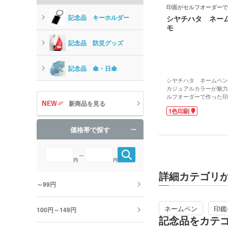
印面がセルフオーダーで
記念品 キーホルダー
シヤチハタ ネー
モ
記念品 防災グッズ
記念品 傘・日傘
シヤチハタ ネームペン
カジュアルカラーが魅力
ルフオーダーで作った印
新商品を見る
付けることができます。
1色印刷
めらかで引っ掛かりを感
にしっくりなじむ程よい
価格帯で探す
ベーシックなブラック、
優しい色味のピンクとブ
プ。性別・年齢問わず作
ールペンなので、卒業記
～
円
円
創立記念にオススメの1
印面は付属のはがき又は
詳細カテゴリ
話のシヤチハタ専用サイ
～99円
て、簡単に作成すること
ネームペン
印鑑
100円～149円
記念品をカテ