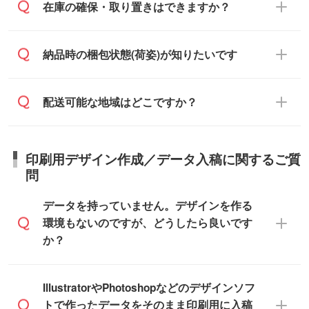
す。
ご希望の納期がある場合は、お問い合わ
在庫の確保・取り置きはできますか？
・商品のみ注文する場合(サンプル購入を含
ご希望の際は担当スタッフまでお気軽にご
せ・お見積もり・ご注文時にその旨をお知
む)
相談ください。
らせください。
ご入金確認後、1～2営業日で出荷いたし
ご入金確認後に在庫を確保し、注文確定の
納品時の梱包状態(荷姿)が知りたいです
在庫状況や印刷スケジュールを確認のう
ます。
ご連絡を致します。ご入金いただくまで在
え、対応が可能かご案内いたします。
庫の確保はできかねますので予めご了承く
また、お急ぎで印刷をご希望の場合は、最
納期は商品や数量、印刷方法、ご納品場
商品によって異なります。各ページにある
配送可能な地域はどこですか？
ださい。
短5営業日で出荷可能な商品もご用意してお
所、在庫の有無によって異なります。正確
商品詳細の荷姿欄をご確認ください。
ります。>>
対象商品はこちら
な日程はスタッフまでお問い合わせくださ
【箱入り】 商品がひとつずつ箱に入って
※最短出荷日は商品によって異なります。各
い。
日本全国へお届けが可能です。なお、海外
います。(白箱、化粧箱、ブリスターパック
印刷用デザイン作成／データ入稿に関するご質
商品ページにてご確認ください
への直接納品は行っておりませんので予め
など)
問
また、商品ページ内の「出荷までのスケジ
ご了承ください。
【袋入り】 商品がひとつずつ袋に入って
ュール」に注文予定日をご入力いただく
います。(透明袋、デザイン袋など)
データを持っていません。デザインを作る
と、おおよその締切日や出荷目安をご確認
【個包装なし】 個包装がされていない状
環境もないのですが、どうしたら良いです
いただけます。
態で納品します。
か？
商品在庫や印刷ラインを確保するために
※化粧箱から白箱への入れ替えや、オリジナ
も、商品が決まりましたらお早めのご発注
ル箱の作成は原則承っておりません。
をお願いいたします。
無料の「
デザインシミュレーター
」を使え
IllustratorやPhotoshopなどのデザインソフ
ば、PCやスマホから簡単にデザインを作成
トで作ったデータをそのまま印刷用に入稿