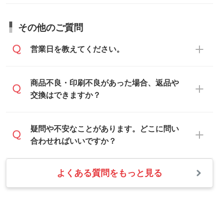
しますので、データのご相談だけでもお気
お問い合わせフォーム
や、見積/注文フォー
軽にお問い合わせください。
お見積・ご注文・
お問い合わせフォーム
か
ムから添付してお送りください。
その他のご質問
らご相談いただきますと、担当スタッフが
なお、印刷用データの作り方に関する詳細
お客様のご希望や商品の本体色を確認し、
・解像度の低いデータをトレース/調整して
営業日を教えてください。
は、「
完全データ入稿
」をご参照くださ
印刷色をご提案させていただきます。
ほしい
い。
本体色がブラック、ネイビーなど濃色の場
解像度の低い画像や、手書きのイラスト、
合は白色か淡い色の印刷色をおすすめして
営業日は平日の10:00～18:00で、土日祝日
商品不良・印刷不良があった場合、返品や
写真などを、印刷に適したベクターデータ
おります。
はお休みとなります。注文・見積・お問い
交換はできますか？
に変換します。→
詳しく見る
本体色がナチュラルなど淡色の場合、印刷
合わせは、土日祝日でもお送りいただけれ
をくっきりと目立たせたいときは濃い印刷
ば、出社後速やかに対応いたします。
・フルカラーデータを1色に変換してほしい
お手数をお掛けいたしますが、至急担当ス
疑問や不安なことがあります。どこに問い
色が、柔らかい雰囲気にしたいときは淡い
シルク印刷、レーザー彫刻など印刷方法に
タッフまでご連絡ください。商品の状況を
合わせればいいですか？
印刷色が映えます。
あわせて、フルカラーのデータを1色になお
確認し、改めてご案内いたします。
します。→
詳しく見る
また、お選びいただいた印刷色が本体色に
よくある質問をもっと見る
お問い合わせフォームをご利用ください。1
【返品・交換の対象】
合わない場合や仕上がりに影響しそうな場
・1色印刷でグラデーションや濃淡を表現し
営業日以内に担当スタッフよりメールにて
・お届け時に商品が損傷・故障している場
合は、スタッフから別の色をご案内するこ
たい
ご連絡いたします。
合
ともございます。
網点という技法で濃淡を表現することがで
お急ぎの場合はお電話でのご質問も受け付
・ご注文と異なる商品が届いた場合
きます。濃淡の差が分かるデータに調整い