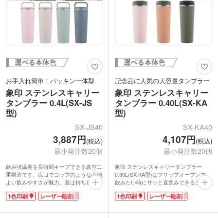
ッド印刷、デザインを大きく印刷できる
回転シルク印刷のほか、高級感あふれる
レーザー彫刻もおすすめです。安心と実
績のある象印ブランドは、特別な周年記
念品やオープン記念品に人気です。
お手入れ簡単！パッキン一体型
記念品に人気の大容量タンブラー
象印 ステンレスキャリー
象印 ステンレスキャリー
タンブラー 0.4L(SX-JS
タンブラー 0.40L(SX-KA
型)
型)
SX-JS40
SX-KA40
3,887円
4,107円
(税込)
(税込)
最小発注数20個
最小発注数20個
飲み頃温度を長時間キープできる真空二
象印 ステンレスキャリータンブラー
重構造です。広口でコップのような心地
0.30L(SX-KA型)はフリップオープンで、
よい飲みやすさが魅力。蓋は持ち運びに
飲みたい時にサッと直飲みできるタンブ
便利なハンドル付きで、密閉しやすいス
ラー。アウトドアや外出時にも嬉しいた
1色印刷
レーザー彫刻
1色印刷
レーザー彫刻
クリュー形状です。表面は少しザラっと
っぷり容量約400mlです。ハンドスクリ
したマットな質感で、ニュアンスカラー
ュー栓でこぼれる心配がなく、真空二重
がおしゃれ。
構造で保冷温性もバッチリ。飲みごろを