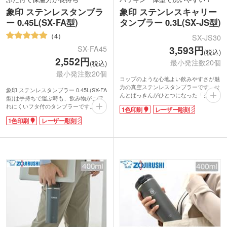
象印 ステンレスタンブラ
象印 ステンレスキャリー
ー 0.45L(SX-FA型)
タンブラー 0.3L(SX-JS型)
4
SX-JS30
3,593円
SX-FA45
(税込)
2,552円
最小発注数20個
(税込)
最小発注数20個
コップのような心地よい飲みやすさが魅
力の真空ステンレスタンブラーです。せ
象印 ステンレスタンブラー 0.45L(SX-FA
んとぱっきんがひとつになった「シーム
型)は手持ちで運ぶ時も、飲み物がこぼ
レスせん」を採用していてお手入れ簡
れにくいフタ付のタンブラーです。真空
1色印刷
レーザー彫刻
単。広口なので中までしっかり洗えて衛
二重構造で保冷温効果が高く、氷も溶け
生的です。持ち運びに便利なハンドル付
1色印刷
レーザー彫刻
にくいので長時間飲みごろ温度を楽しめ
き。表面は少しザラっとしたマットな質
ます。回転式の蓋はほこりが入るのを防
感で、おしゃれなニュアンスカラーが魅
ぎ、ストローもさしやすいのが嬉しいで
力です。
すね。
側面に1色印刷かレーザー彫刻が可能。
容量は約450mlのビッグサイズで、オフ
校章や企業名を印刷すれば、卒業記念や
ィスでの使用にも適しています。内面は
創立記念にぴったりなノベルティが制作
傷や汚れが目立ちにくいマット塗装。蓋
できますよ。安心信頼の象印ブランドは
は分解して洗えて、いつも清潔に保てま
年齢性別問わず喜ばれます。
す。出勤前のテイクアウトドリンクもマ
イタンブラーに入れて、サステナブルな
毎日を送れますね。
1色またはレーザー彫刻で印刷ができま
す。ワンポイントでロゴを印刷できるパ