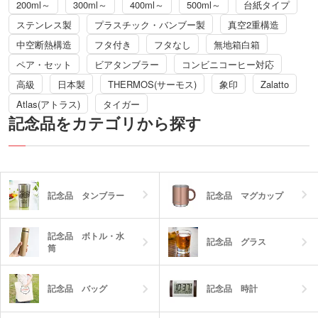
200ml～
300ml～
400ml～
500ml～
台紙タイプ
ステンレス製
プラスチック・バンブー製
真空2重構造
中空断熱構造
フタ付き
フタなし
無地箱白箱
ペア・セット
ビアタンブラー
コンビニコーヒー対応
高級
日本製
THERMOS(サーモス)
象印
Zalatto
Atlas(アトラス)
タイガー
記念品をカテゴリから探す
記念品 タンブラー
記念品 マグカップ
記念品 ボトル・水
記念品 グラス
筒
記念品 バッグ
記念品 時計