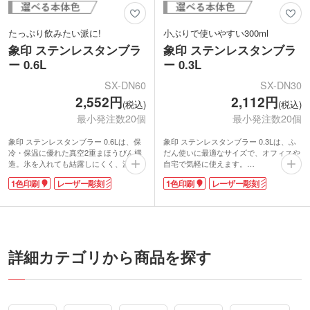
たっぷり飲みたい派に!
小ぶりで使いやすい300ml
象印 ステンレスタンブラ
象印 ステンレスタンブラ
ー 0.6L
ー 0.3L
SX-DN60
SX-DN30
2,552円
2,112円
(税込)
(税込)
最小発注数20個
最小発注数20個
象印 ステンレスタンブラー 0.6Lは、保
象印 ステンレスタンブラー 0.3Lは、ふ
冷・保温に優れた真空2重まほうびん構
だん使いに最適なサイズで、オフィスや
造。氷を入れても結露しにくく、温かい
自宅で気軽に使えます。
ものを入れても外側が熱くなりません。
真空二重まほうびん構造なので、氷を入
1色印刷
レーザー彫刻
1色印刷
レーザー彫刻
サイズは600mlと大容量。オフィスや自
れても結露しにくく、温かいものを入れ
宅、スポーツ時など、たくさん飲み物を
ても外側が熱くなりません。飲みごろを
楽しみたい方におすすめです。なめらか
保ったまま、お好きなドリンクが長く楽
な飲み口で、側面の曲線も美しく、手に
しめます。なめらかな飲み口で、側面の
優しくフィットします。
曲線も美しく、手に優しくフィットしま
安心の国内ブランド・象印のタンブラー
す。
に、お店や会社のロゴを印刷してオープ
安心の国内ブランド・象印のタンブラー
詳細カテゴリから商品を探す
ン記念・周年記念などにいかかですか。
に、お店や会社のロゴを印刷してオープ
高級感のあるクリアカッパーと、おしゃ
ン記念・周年記念などにいかかですか。
れなクリアブルーの2色から選べます。
1色のパッド印刷と、高級感のあるレー
ザー彫刻ができます。