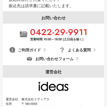
印刷したいデータが印刷範囲よりも小さい
振込先は請求書に記載いたします。
場合、シンプルな色・柄の背景であれば拡
張が可能です。→
詳しく見る
お問い合わせ
・デザインにQRコードを入れたい／QRコ
0422-29-9911
ードを生成してほしい
URLをご指定いただければ、QRコードを生
営業時間 10:00～18:00 (土日祝を除く)
成いたします。配置のご相談にも応じてい
ます。→
詳しく見る
ご利用ガイド
よくある質問
お問い合わせフォーム
運営会社
運営会社
株式会社イディアス
住所
〒180-0003