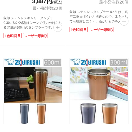
3,887円
最小発注数20個
(税込)
最小発注数20個
象印 ステンレスタンブラー 0.45Lは、真
空二重まほうびん構造なので、氷を入れ
象印 ステンレスキャリータンブラー
ても結露しにくく、温かいものを入れて
0.30L(SX-KA型)はシーンで使い分けられ
も外側が熱くなりません。
る容量約300mlのタンブラーです。直飲
1色印刷
レーザー彫刻
450mlの大きめサイズで、飲み頃を保っ
みできるフタを付ければ外出時でも使え
たまま、お好きなドリンクをたっぷりと
1色印刷
レーザー彫刻
ます。滑らかな丸い飲み口で香りを楽し
楽しめます。なめらかな飲み口で、側面
みながらブレイクできます。真空二重構
の曲線も美しく、手に優しくフィットし
造で保冷温性もバッチリです。飲み物を
ます。
注ぎやすい広い口径で洗いやすいのもポ
安心の国内ブランド・象印のタンブラー
イントです。
は贈る側ももらう側も気持ちが上がりま
印刷は1色・レーザー彫刻印刷に対応し
すね。象のワンポイントもおしゃれで
ています。特にレーザー彫刻は高級感が
す。名入れをして、お店や会社のロゴを
あり、特別な記念品にオススメ!本体は
印刷してオープン記念・周年記念などに
マットな質感で、トレンドのくすみカラ
いかかですか。
ー。ファッション感覚でおしゃれに使え
ます。