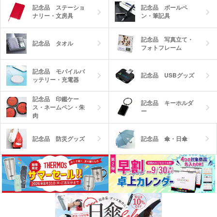
記念品 ステーショ
記念品 ボールペ
ナリー・文房具
ン・筆記具
記念品 写真立て・
記念品 タオル
フォトフレーム
記念品 モバイルバ
記念品 USBグッズ
ッテリー・充電器
記念品 印鑑ケー
記念品 キーホルダ
ス・ネームペン・朱
ー
肉
記念品 防災グッズ
記念品 傘・日傘