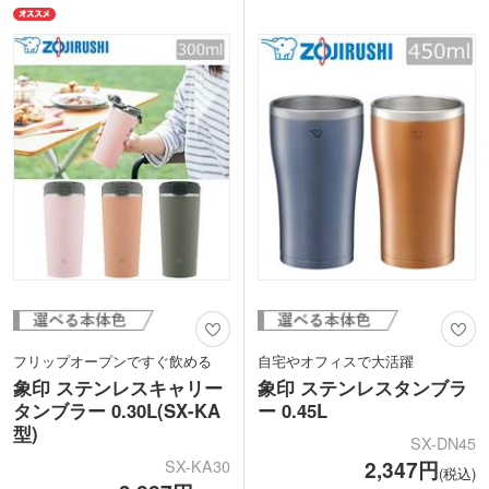
安心信頼の象印ブランドは毎日使いたい
長時間キープしてくれます。
アイテムです。側面に1色印刷かレーザ
印刷でオリジナルタンブラーが作れま
ー彫刻が可能。企業ロゴを名入れすれ
す。高級感のあるレーザー彫刻印刷は、
ば、性別問わず喜ばれる竣工記念品や周
企業の周年記念にオススメです。本体は
年記念品が制作できます。
マットな質感で、トレンドのくすみカラ
ー。ファッション感覚でおしゃれに使え
ます。
フリップオープンですぐ飲める
自宅やオフィスで大活躍
象印 ステンレスキャリー
象印 ステンレスタンブラ
タンブラー 0.30L(SX-KA
ー 0.45L
型)
SX-DN45
SX-KA30
2,347円
(税込)