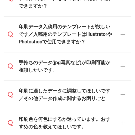
※土日祝日を除く営業日換算です。
できます。スタンプやテンプレートも豊富
できますか？
※沖縄・離島は追加日数がかかります。
なので、デザインソフトがなくても安心で
す。
IllustratorやPhotoshop、CLIP STUDIOなどの
印刷データ入稿用のテンプレートが欲しい
デザインソフトでこだわりのデザインを作
です／入稿用のテンプレートはIllustratorや
また、「
データ作成サービス
」もご利用い
成したい方は、
完全データ入稿
がおすすめ
Photoshopで使用できますか？
ただけます。ご希望の文言・書体・印刷色
です。
をお知らせいただければ、弊社にて無料で
「.ai」形式または「.psd」形式で保存し、
デザインデータを1点作成いたします。
一部商品は入稿用テンプレートのご用意が
手持ちのデータ(jpg写真など)が印刷可能か
お見積・ご注文フォームにアップロードし
あります。各商品ページの『印刷方法・テ
相談したいです。
てご入稿ください。
ンプレート』からダウンロードをお願いい
たします。
ご入稿後は経験豊富なスタッフがデータに
印刷に適したデータ・解像度かどうか、担
印刷に適したデータに調整してほしいです
入稿用のテンプレートはPDF形式ですが、
不備がないかチェックし、お客様と確認し
当スタッフが事前に確認いたします。
／その他データ作成に関するお困りごと
IllustratorやPhotoshopで開いてご利用いた
てから印刷に進みますので、ご安心くださ
データはお見積・ご注文・
お問い合わせフ
だけます。詳しい手順は「
入稿テンプレー
い。
ォーム
へ添付いただくか、担当スタッフ宛
トの使い方
」をご確認ください。
データ作成でお困りの際には、担当スタッ
印刷色を何色にするか迷っています。おす
にメールでお送りください。
フがサポートいたしますのでお気軽にご相
すめの色を教えてほしいです。
仕上がりに影響しそうな点もチェックいた
談ください。