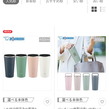
人気
順
新着順
おすすめ順
安い順
高い順
ふた付で保温力が長持ち
パッキン一体型で洗いやすい！