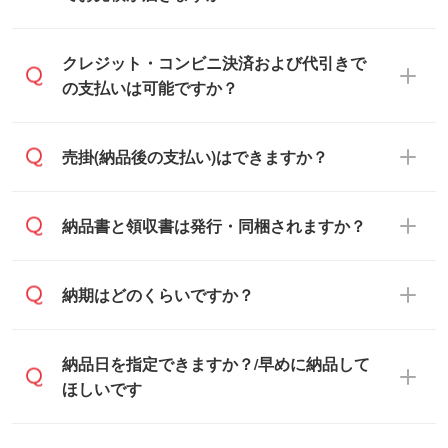
ご依頼ください。
通常、翌営業日までにお送りしておりま
クレジット・コンビニ決済および代引きで
す。混雑状況によっては、お時間をいただ
の支払いは可能ですか？
くこともございます。予めご了承くださ
い。土日祝日にご依頼いただいた場合は、
銀行振込のみのご対応となります。
売掛(納品後の支払い)はできますか？
翌営業日以降のご連絡となります。
基本的には先入金をお願いしております
納品書と領収書は発行・同梱されますか？
が、自治体・行政機関・学校・病院・上場
企業様 などの場合は、月末締め翌月末払い
納品書・領収書は ご依頼をいただいた場合
納期はどのくらいですか？
に対応可能です。
のみ発行しております。商品への同梱はし
ておらず、通常はPDFデータをメール添付
また、卒業・卒園記念品で対策委員会や個
・印刷する場合(500個程度)
納品日を指定できますか？/早めに納品して
でお送りします。
人様からご注文いただく場合でも、お支払
ご入金、イメージ画像の校了から約2週間
ほしいです
原本の郵送をご希望の場合は、担当スタッ
い元が学校や幼稚園・保育園であれば、同
～2週間半でご納品いたします。
フまたは注文フォームの『ご注文に関する
様の条件でご対応できる場合がございま
備考欄』よりお知らせください。