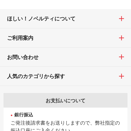
けております。下記電話番号までお問い合
・印刷不良があった場合
たします。→
詳しく見る
わせください。
※印刷不良は原則として“再印刷”でご対応さ
ほしい！ノベルティについて
せていただいております。
・コーポレートカラーを使って印刷したい
TEL：0422-29-9911 営業時間10:00～
※詳しくは「
商品の良品基準について
」をご
／印刷色にこだわりがある
18:00(土日祝日除く)
覧ください。
DIC・PANTONEなどのカラーチップの指定
ご利用案内
お問い合わせフォームはこちら
や、現物支給による色指定も承っておりま
【返品・交換ができない場合】
す。→
詳しく見る
・お客様の元で商品を加工された場合、ま
お問い合わせ
たは商品が破損した場合
・背景がある画像からキャラクター部分だ
・商品到着後7日以上経過している場合
けを使いたいです
人気のカテゴリから探す
・お客様のご都合による返品・交換依頼(商
シンプルな背景のデータや、使いたいキャ
品・色・数量などの注文間違い等)
ラクター部分の輪郭がはっきりしているデ
ータは切り抜き処理が可能です。→
詳しく
お支払いについて
見る
銀行振込
・持っているデータの背景が足りない／塗
ご発注後請求書をお送りしますので、弊社指定の
り足しの作り方が分からない
振込口座にご入金ください。