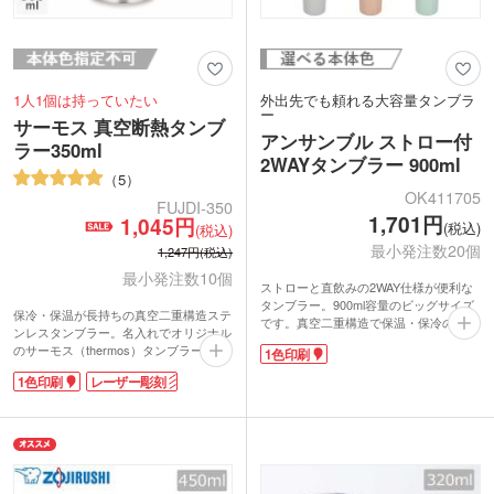
1人1個は持っていたい
外出先でも頼れる大容量タンブラ
ー
サーモス 真空断熱タンブ
アンサンブル ストロー付
ラー350ml
2WAYタンブラー 900ml
5
OK411705
FUJDI-350
1,701円
1,045円
(税込)
(税込)
最小発注数20個
1,247円(税込)
最小発注数10個
ストローと直飲みの2WAY仕様が便利な
タンブラー。900ml容量のビッグサイズ
保冷・保温が長持ちの真空二重構造ステ
です。真空二重構造で保温・保冷の両方
ンレスタンブラー。名入れでオリジナル
に対応し、アイスドリンクには専用スト
のサーモス（thermos）タンブラーが製
1色印刷
ローが活躍。ハンドル付きで持ち運びや
作できます。
すく、口径が広いため大きな氷が入るの
1色印刷
レーザー彫刻
サーモス 真空断熱タンブラー350mlは温
も嬉しいですね。底まで手が届きやすい
かいものを入れても外側が熱くならず、
ので、お手入れも簡単です。下部はスリ
氷を入れた冷たいものを入れても結露し
ム設計で、直径約7.5cm以上のドリンク
にくい優れもの。高級感があるステンレ
ホルダーに対応。運転中の水分補給にも
スタンブラーは記念品にピッタリです。
おすすめです。
表面にはオリジナル印刷ができ、周年記