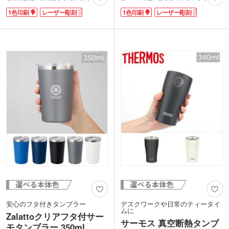
に優れたステンレス製のタンブラーは定
す。ステンレス素材で保冷と保温が長く
1色印刷
レーザー彫刻
1色印刷
レーザー彫刻
番の人気商品です。
続きます。
サーモス 真空断熱タンブラー300ml 2個
サーモス 真空断熱タンブラー300ml 2個
セットは1色・レーザー彫刻のオリジナ
セットは名入れ印刷が可能です。会社や
ル印刷が可能。高級感がある記念品が作
ブランドロゴを印刷してオリジナルの記
成できます。
念品が作成できますよ。
安心のフタ付きタンブラー
デスクワークや日常のティータイ
ムに
Zalattoクリアフタ付サー
サーモス 真空断熱タンブ
モタンブラー 350ml