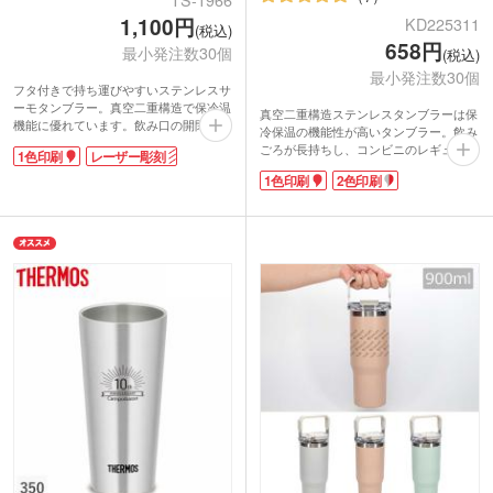
1,100円
KD225311
(税込)
658円
最小発注数30個
(税込)
最小発注数30個
フタ付きで持ち運びやすいステンレスサ
ーモタンブラー。真空二重構造で保冷温
真空二重構造ステンレスタンブラーは保
機能に優れています。飲み口の開閉もで
冷保温の機能性が高いタンブラー。飲み
きるので、飲まない時はフタをしておく
ごろが長持ちし、コンビニのレギュラー
1色印刷
レーザー彫刻
ことができます。ドリンクホルダーとし
サイズのカップがすっぽり収まります。
てもOK！結露で手や机が濡れるのを防
1色印刷
2色印刷
デスク周りに置いていても結露で水浸し
いでくれます。容量は約380mlです。
になる心配がありません。シンプルなブ
本体側面に1色・レーザー彫刻印刷に対
ラック・シルバー・ホワイトの3色のご
応しています。食品・飲食メーカーのノ
用意。本体色が分かりやすい化粧箱入り
ベルティや記念品などにおススメです。
です。
印刷面が広く、日常的にお使いいただけ
てロゴが目に入りやすいため、キャラク
ターグッズや物販用におすすめです。