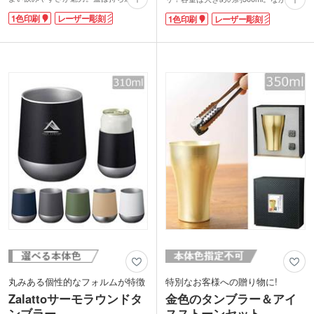
便利なハンドル付きで、密閉しやすいス
移動できないデスクワークのお供におす
1色印刷
レーザー彫刻
1色印刷
レーザー彫刻
クリュー形状です。表面は少しザラっと
すめです。
したマットな質感で、ニュアンスカラー
サーモス 真空断熱タンブラー
がおしゃれ。
500ml(JDP)は名入れが映えるシンプル
安心信頼の象印ブランドは毎日使いたい
な形。ロゴやイラストを印刷してオリジ
アイテムです。側面に1色印刷かレーザ
ナルタンブラーが作成できます。
ー彫刻が可能。企業ロゴを名入れすれ
ば、性別問わず喜ばれる竣工記念品や周
年記念品が制作できます。
丸みある個性的なフォルムが特徴
特別なお客様への贈り物に!
Zalattoサーモラウンドタ
金色のタンブラー＆アイ
ンブラー
スストーンセット