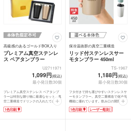
高級感のあるゴールドBOX入り
保冷温抜群の真空二重構造
プレミアム真空ステンレ
リッド付ステンレスサー
ス ペアタンブラー
モタンブラー 450ml
U2711971
TS-1967
1,099円
1,188円
(税込)
(税込)
最小発注数30個
最小発注数30個
プレミアム真空ステンレス ペアタンブ
フタ付きで持ち運びやすいステンレスサ
ラーは特別な贈り物に最適なセット。真
ーモタンブラー。真空二重構造で保冷温
空二重構造でドリンクの入れたての温度
機能に優れています。飲み口の開閉もで
をキープ。外側が熱くなりにくく、結露
きるので、飲まない時はフタをしておく
1色印刷
1色印刷
レーザー彫刻
することがないのでホットでもコールド
ことができます。ドリンクホルダーとし
でもお楽しみいただけます。
てもOK！結露で手や机が濡れるのを防
マットな質感のシャンパンゴールドとブ
いでくれます。容量はたっぷり飲める約
ラックの2色は高級感があり記念品にピ
450mlです。
ッタリ。そのままお渡しできるゴールド
印刷は本体側面に1色・レーザー彫刻に