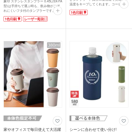
象印 ステンレスタンブラー 0.45L(SX-FA
温度をキープしてくれます。コーヒーや
型)は手持ちで運ぶ時も、飲み物がこぼ
紅茶を1杯飲むのに最適な320mlサイズ。
れにくいフタ付のタンブラーです。真空
1色印刷
フタはスライド式でほこり避けに。透明
二重構造で保冷温効果が高く、氷も溶け
で中身の量が確認しやすいのがポイント
1色印刷
レーザー彫刻
にくいので長時間飲みごろ温度を楽しめ
です。
ます。回転式の蓋はほこりが入るのを防
本体色はパール感のあるピンクとブルー
ぎ、ストローもさしやすいのが嬉しいで
を取混ぜでお届けします。高級感がある
すね。
ので記念品制作などにいかがでしょう
容量は約450mlのビッグサイズで、オフ
か。
ィスでの使用にも適しています。内面は
傷や汚れが目立ちにくいマット塗装。蓋
は分解して洗えて、いつも清潔に保てま
す。出勤前のテイクアウトドリンクもマ
イタンブラーに入れて、サステナブルな
毎日を送れますね。
1色またはレーザー彫刻で印刷ができま
す。ワンポイントでロゴを印刷できるパ
ッド印刷、デザインを大きく印刷できる
回転シルク印刷のほか、高級感あふれる
レーザー彫刻もおすすめです。安心と実
績のある象印ブランドは、特別な周年記
念品やオープン記念品に人気です。
家やオフィスで毎日使えて大活躍
シーンに合わせて使い分け!