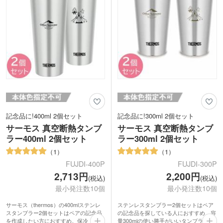
ョップ名を印刷してPRとしての配布に
も付きにくいのがポイント。もちろん飲
おすすめです。
み物を直接入れて普通のタンブラーとし
てもご利用いただけます。
記念品に!400ml 2個セット
記念品に!300ml 2個セット
サーモス 真空断熱タンブ
サーモス 真空断熱タンブ
ラー400ml 2個セット
ラー300ml 2個セット
1
1
FUJDI-400P
FUJDI-300P
2,713円
2,200円
(税込)
(税込)
最小発注数10個
最小発注数10個
サーモス（thermos）の400mlステンレ
ステンレスタンブラー2個セットはペア
スタンブラー2個セットはペアの記念品
の記念品を探している人におすすめ。容
を作成したい方におすすめ。保冷・保温
量300mlの使い勝手がいいタンブラーで