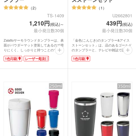
2
1
TS-1409
U2662801
1,210円
439円
(税込)～
(税込)
最小発注数30個
最小発注数30個
Zalattoサーモラウンドタンブラーは、表
「金色(こんじき)のタンブラー&アイス
面がパウダーマット塗装してあるので滑
ストーンセット」は、品のあるゴールド
りにくく、しっかりと持つことのできる
のタンブラーと、テレビや雑誌で話題の
個性的なフォルムの真空二重構造タンブ
飲み物を薄めず冷やせるアイスストーン
1色印刷
レーザー彫刻
1色印刷
ラーです。本体の側面にぐるっと広範囲
のセットです。
で1色印刷が可能。高級感あるレーザー
金色のタンブラーは軽くて丈夫なアルミ
彫刻印刷もおすすめです。
製、アイスストーンは保冷効果がある大
流行中のマットな塗装とシックな色合い
理石を使用しています。輝く金色がとて
は、男女問わずに使えます。丸みのある
も目を惹き、目新しさがノベルティにぴ
個性的なデザインがオシャレなので、他
ったり!住宅展示の来場記念や車の試乗
と差をつけたい方にピッタリ!しかも、
プレゼントなどに選ばれているタンブラ
保冷保温がバッチリなステンレスサー
ーセットです。
モ。デザイン性と機能性を併せ持つ人気
アイスストーンは事前に冷凍庫で12時間
商品です。
冷却してからご使用ください。
オリジナルのタンブラーを作り、開店記
念などで配布し喜ばれています。