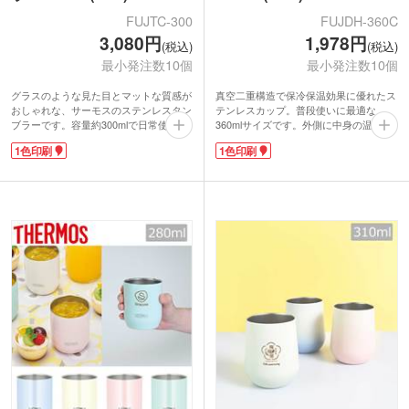
FUJTC-300
FUJDH-360C
3,080円
1,978円
(税込)
(税込)
最小発注数10個
最小発注数10個
グラスのような見た目とマットな質感が
真空二重構造で保冷保温効果に優れたス
おしゃれな、サーモスのステンレスタン
テンレスカップ。普段使いに最適な
ブラーです。容量約300mlで日常使いに
360mlサイズです。外側に中身の温度が
ぴったり。広口設計で洗いやすく、食洗
伝わりにくいのでホットもアイスも飲み
1色印刷
1色印刷
機対応です。
やすい！口径が広く底まで洗いやすいの
ワンポイントで印刷できるので、おうち
が嬉しいポイントです。
時間を彩るオリジナルグッズが制作でき
オリジナル印刷で周年・創立記念品制作
ます。インテリアショップのノベルティ
におすすめ。信頼のサーモス(thermos)
や、雑貨ブランドの周年記念品などにい
ブランド品質で、貰った方も安心して使
かがでしょうか。
えます。