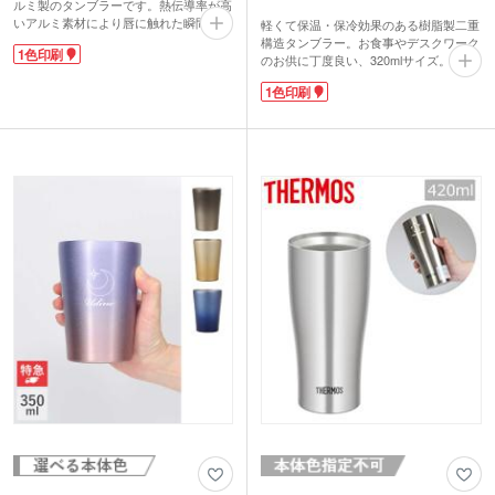
ルミ製のタンブラーです。熱伝導率が高
いアルミ素材により唇に触れた瞬間から
軽くて保温・保冷効果のある樹脂製二重
ヒンヤリとした心地よさを感じられま
構造タンブラー。お食事やデスクワーク
1色印刷
す。手馴染みが良く、収納時にスタッキ
のお供に丁度良い、320mlサイズ。コロ
ングしやすいテーパー形状が特徴です。
ンとしたラウンド型フォルムとくすみカ
1色印刷
1色印刷でのワンポイント名入れはもち
ラーがおしゃれなデザインです。蓋付き
ろん、本体をぐるりと一周する大きなデ
で、ほこりを防ぎつつ飲み物の温度を逃
ザインにも対応しています。フェスやス
がしにくいのがポイント。飲み口はスラ
ポーツ観戦時の限定スーベニア、サウナ
イド式で開閉可能です。
後のドリンク用グッズなど、アクティブ
側面にはオリジナル印刷が可能です。シ
なシーンを彩るノベルティ制作におすす
ョップロゴを入れたオリジナルグッズ制
めです。
作や周年記念品制作にいかがでしょう
か。