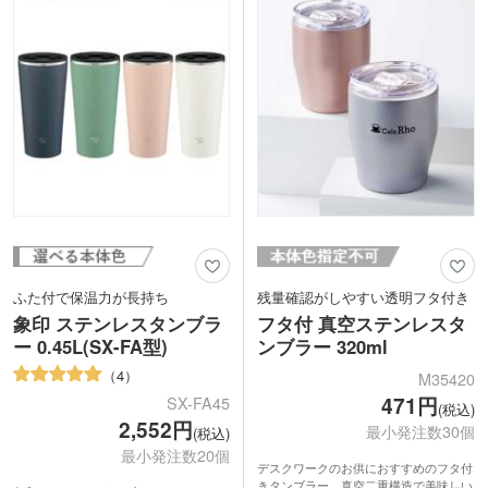
念品としても選びやすい一品です。
ふた付で保温力が長持ち
残量確認がしやすい透明フタ付き
象印 ステンレスタンブラ
フタ付 真空ステンレスタ
ー 0.45L(SX-FA型)
ンブラー 320ml
4
M35420
471円
SX-FA45
(税込)
2,552円
最小発注数30個
(税込)
最小発注数20個
デスクワークのお供におすすめのフタ付
きタンブラー。真空二重構造で美味しい