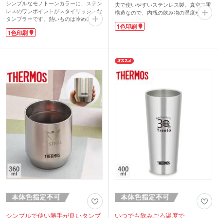
シンプルなモノトーンカラーに、ステン
夫で使いやすいステンレス製。真空二重
レスのワンポイントがスタイリッシュな
構造なので、内瓶の飲み物の温度が外瓶
タンブラーです。熱いものは冷めにく
まで伝わらず、飲み頃の温度を保ちま
1色印刷
く、冷たいものは結露しにくい二重構造
す。氷を入れてもほとんど結露せず、コ
1色印刷
になっています。開け閉めラクラクなフ
ースター不要。熱い飲み物を入れても本
ラップ付きのフタが使いやすいポイン
体が熱くなりにくく、持ちやすいタンブ
ト。ホコリなどが入りにくく、飲み口か
ラーです。
らはこぼれにくいです。フラップは後ろ
450mlと大きめサイズでも、温度が長持
に倒して固定もできます。
ちするので長い時間美味しいままで楽し
1色で名入れが可能です。カフェのロゴ
めますね。
を印刷してオープン記念や周年記念のノ
シンプルデザインなのでお名入れ部分が
ベルティにおすすめです。
目立ち、開業記念や周年記念などロゴが
映えるので、もらっても喜ばれ長く愛用
される人気の商品です。
シンプルで使い勝手が良いタンブ
いつでも飲みごろ温度で