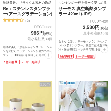
地球美景、リサイクル素材の逸品
キンキンの一杯を長ーく楽しめる
Re：ステンレスタンブラ
サーモス 真空断熱タンブ
ー(アースグラデーション)
ラー 420ml (JDY)
2
FUJDY-420
2,530円
DECO0086
(税込)
986円
最小発注数10個
(税込)
最小発注数30個
もらって嬉しいサーモスブランドのステ
ンレス製タンブラー。真空二重構造で保
地球の美しい景色からインスピレーショ
冷・保温機能はバッチリ!容量は缶ビー
ンを受けたグラデーションが魅力のタン
ルを入れて飲むのに程よい420mlサイ
ブラー。RCS認証を取得した再生率90%
1色印刷
レーザー彫刻
ズ。ロゴや会社名を名入れ印刷したオリ
のステンレスを採用しています。保冷温
ジナルタンブラーを作成できます。高級
1色印刷
レーザー彫刻
効果を保つ真空二重構造。350ml容量で
感があり丈夫で長く使えるので、特別な
普段使いに最適なサイズです。
お客様へのノベルティや周年記念品にオ
表面にはオリジナル印刷が可能です。ワ
ススメです。
ンポイントでブランドロゴを入れたオリ
ジナルグッズ制作や、ワイドに印刷でき
る回転シルク印刷は販促効果が高くオリ
ジナル性が上がります。高級感の出るレ
ーザー彫刻は記念品制作に最適。環境配
慮を企業姿勢として打ち出せるノベルテ
ィをお探しの方におすすめの商品です。