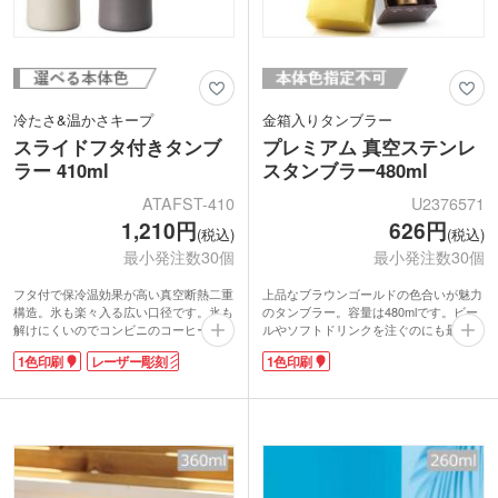
冷たさ&温かさキープ
金箱入りタンブラー
スライドフタ付きタンブ
プレミアム 真空ステンレ
ラー 410ml
スタンブラー480ml
ATAFST-410
U2376571
1,210円
626円
(税込)
(税込)
最小発注数30個
最小発注数30個
フタ付で保冷温効果が高い真空断熱二重
上品なブラウンゴールドの色合いが魅力
構造。氷も楽々入る広い口径です。氷も
のタンブラー。容量は480mlです。ビー
解けにくいのでコンビニのコーヒーをそ
ルやソフトドリンクを注ぐのにも最適
のまま移し替えて、いつもよりも美味し
で、日常使いから特別なシーンまで幅広
1色印刷
レーザー彫刻
1色印刷
くいただけます。フタの飲み口は水滴が
く活躍します。
飛び散りにくい『グリップスライド機
タンブラーの側面に1色印刷が可能。展
構』。容量は410mlです。
示会やイベントでの配布時には、インパ
印刷は1色・レーザー彫刻に対応してい
クトのある化粧箱がずらりと並ぶ光景が
ます。特に高見えするレーザー彫刻印刷
来場者の目を惹き、会場を一層盛り上げ
は記念品におススメです。
ます。キャンペーンの景品や豪華特典と
してもおすすめのアイテムです。
株式会社アトラスはステンレス製品専門