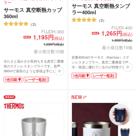
ラー
サーモス 真空断熱タンブ
サーモス 真空断熱カップ
ラー400ml
360ml
3
3
FUJDI-400
FUJDH-360
1,265円
(税込)
1,195円
(税込)
1,393円(税込)
1,239円(税込)
最小発注数10個
最小発注数10個
容量400mlのサーモス（thermos）ステ
冷たさと温かさが長持ちする真空二重構
ンレスタンブラー。真空二重構造で保
造のステンレスタンブラーです。容量
冷・保温に優れているのが特徴です。
360mlで湯呑のような形状は手にしっく
名入れが可能なサーモス 真空断熱タン
1色印刷
レーザー彫刻
りに馴染みます。開口部も広くて洗いや
ブラー400mlは記念品として人気。シン
1色印刷
レーザー彫刻
すいのも嬉しいポイント。
プルなタンブラーなので印刷するデザイ
サーモス 真空断熱カップ360mlは安心の
ンが映えます。会社のロゴをプリントし
サーモス（thermos）ブランド。会社ロ
て高級感溢れるオリジナルタンブラーが
ゴを印刷してオリジナルのタンブラーが
作成できます。
作成できます。