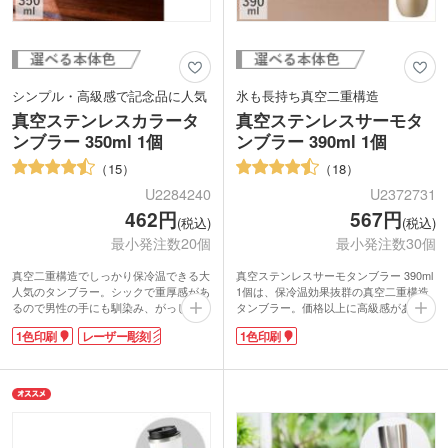
シンプル・高級感で記念品に人気
氷も長持ち真空二重構造
真空ステンレスカラータ
真空ステンレスサーモタ
ンブラー 350ml 1個
ンブラー 390ml 1個
15
18
U2284240
U2372731
462円
567円
(税込)
(税込)
最小発注数20個
最小発注数30個
真空二重構造でしっかり保冷温できる大
真空ステンレスサーモタンブラー 390ml
人気のタンブラー。シックで重厚感があ
1個は、保冷温効果抜群の真空二重構造
るので男性の手にも馴染み、がっしりホ
タンブラー。価格以上に高級感があり、
ールドできる持ちやすい大きさです。幅
ご成約記念品などのノベルティに大人気
1色印刷
レーザー彫刻
1色印刷
の広い口径で飲みやすく、大きな氷もす
です。手に馴染む安定感ある丸みをおび
んなり入れられます。お値段以上の高級
たフォルム。幅の広い口径で飲みやす
感で幅広い層で使いやすいカラー4色展
く、大きな氷もすんなり入ります。冷た
開。
い缶ビール1本が泡ごと楽しめる、容量
社名やロゴを入れて特別な記念品の作成
390mlです。ゴージャスで光沢感あるシ
におすすめです。
ャンパンゴールド・ネイビー・ブラッ
ク・モカブラウン4色からお選びいただ