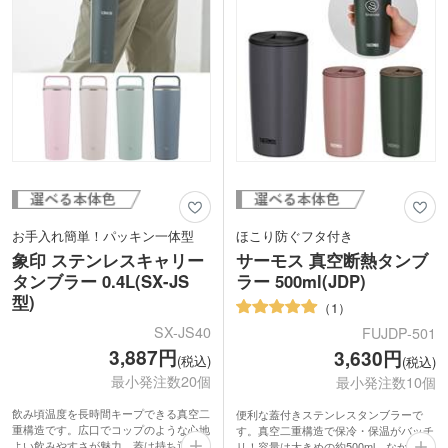
お手入れ簡単！パッキン一体型
ほこり防ぐフタ付き
象印 ステンレスキャリー
サーモス 真空断熱タンブ
タンブラー 0.4L(SX-JS
ラー 500ml(JDP)
型)
1
SX-JS40
FUJDP-501
3,887円
3,630円
(税込)
(税込)
最小発注数20個
最小発注数10個
飲み頃温度を長時間キープできる真空二
便利な蓋付きステンレスタンブラーで
重構造です。広口でコップのような心地
す。真空二重構造で保冷・保温がバッチ
よい飲みやすさが魅力。蓋は持ち運びに
リ！容量は大きめの約500ml。なかなか