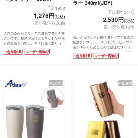
ラー 340ml(JDY)
TS-1958
FUJDY-341C
1,276円
(税込)
2,530円
(税込)
最小発注数30個
最小発注数10個
人気のZalattoシリーズの透明フタ付きモ
温かさも冷たさも長時間キープする真空
デルです。粉体塗装によるマットな質感
断熱タンブラー。340mlはコーヒーやお
が高級感を演出し、キズに強く滑りにく
茶をゆっくり楽しむのに最適なサイズ感
いのが特徴。中身が見える透明フタは、
1色印刷
レーザー彫刻
です。結露しにくいためデスク周りでも
残量確認や熱い飲み物の火傷防止に役立
1色印刷
レーザー彫刻
安心して使え、外側が熱くならないので
ちます。内側の銅メッキ処理で保温保冷
温かい飲み物も快適に楽しめます。食洗
性能もアップ。
機対応で日々のお手入れも簡単。
名入れはワンポイントでロゴが映える単
カラーは洗練されたマットブラックとマ
色・レーザーに加え、本体へのぐるっと
ットホワイトの2色展開です。ロゴが映
一周ができる回転シルク印刷も対応して
える1色印刷や、高級感が際立つレーザ
います。飲料業界のノベルティや物販用
ー印刷による名入れで、記念品やノベル
キャラグッズにも最適な、機能美溢れる
ティを作成できます。
一品です。