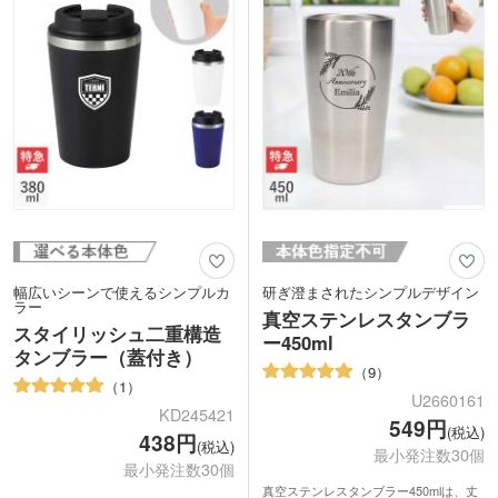
けます。
幅広いシーンで使えるシンプルカ
研ぎ澄まされたシンプルデザイン
ラー
真空ステンレスタンブラ
スタイリッシュ二重構造
ー450ml
タンブラー（蓋付き）
9
1
U2660161
KD245421
549円
(税込)
438円
(税込)
最小発注数30個
最小発注数30個
真空ステンレスタンブラー450mlは、丈