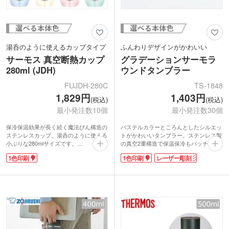
湯呑のように使えるカップタイプ
ふんわりデザインがかわいい
サーモス 真空断熱カップ
グラデーションサーモラ
280ml (JDH)
ウンドタンブラー
FUJDH-280C
TS-1848
1,829円
1,403円
(税込)
(税込)
最小発注数10個
最小発注数30個
保冷保温効果が長く続く魔法びん構造の
パステルカラーところんとしたシルエッ
ステンレスカップ。湯呑のように使える
トがかわいいタンブラー。ステンレス製
小ぶりな280mlサイズです。
の真空2重構造で保温保冷もバッチリで
パステルカラーが可愛い4色展開。オリ
す。普段使いにちょうどよい容量約
1色印刷
1色印刷
レーザー彫刻
ジナル印刷が可能で、企業の創立記念
310ml。飲み物を直接入れるタンブラー
品・周年記念品におすすめ。認知度の高
としてはもちろん、350ml缶の缶ホルダ
いサーモス(thermos)ブランド製品は、
ーとしても使える2WAYタイプです。ふ
貰った方も安心して使えるので喜ばれる
んわりかわいいデザインは、アパレルや
こと間違いなしですよ。
美容関係のノベルティにぴったり。レー
ザー印刷をすせば、高級感あふれる記念
品も制作できます。