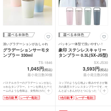
淡いグラデーションがおしゃれ
パッキン一体型で洗いやすい！
グラデーションサーモタ
象印 ステンレスキャリー
ンブラー 330ml
タンブラー 0.3L(SX-JS型)
TS-1846
SX-JS30
1,045円
3,593円
(税込)
(税込)
最小発注数30個
最小発注数20個
パステルカラーのグラデーションがおし
コップのような心地よい飲みやすさが魅
ゃれなタンブラー。トーンを抑えたクリ
力の真空ステンレスタンブラーです。せ
ームのような色味は、女性向けのグッズ
んとぱっきんがひとつになった「シーム
やノベルティにおすすめです。ステンレ
レスせん」を採用していてお手入れ簡
1色印刷
レーザー彫刻
1色印刷
レーザー彫刻
ス製の真空2重構造で保温保冷もバッチ
単。広口なので中までしっかり洗えて衛
リ。コンビニコーヒー対応サイズで、お
生的です。持ち運びに便利なハンドル付
うちでもオフィスでも使い勝手抜群で
き。表面は少しザラっとしたマットな質
す。
感で、おしゃれなニュアンスカラーが魅