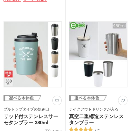
入れ印刷が可能です。イラストやロゴを
ます。お手頃価格ながらスタイリッシュ
印刷してオリジナルのステンレスタンブ
で高級感があり、飲食店のノベルティや
ラーを作成できます。高級感を持たせた
企業の周年記念品など幅広い用途におす
い記念品や特別のお客様へのプレゼント
すめです。化粧箱入れでのしや包装にも
におすすめです。
対応しています。
プルトップタイプの飲み口
テイクアウトドリンクが入る
リッド付ステンレスサー
真空二重構造ステンレス
モタンブラー 380ml
タンブラー
7
TS-1966