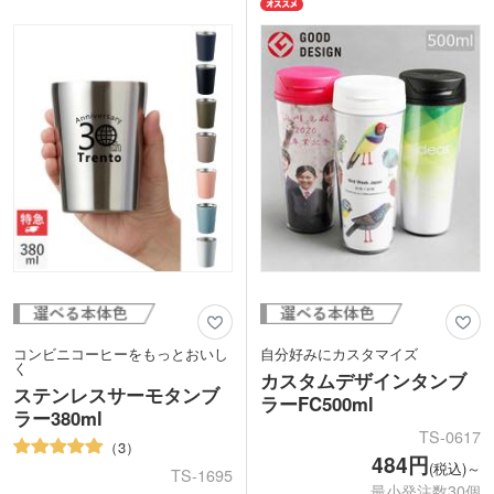
1色・レーザー印刷に対応。広範囲に印
力です。
刷ができ、オリジナルグッズ制作におす
側面に1色印刷かレーザー彫刻が可能。
すめ。レーザー印刷なら高級感がでて記
校章や企業名を印刷すれば、卒業記念や
念品にもピッタリです。
創立記念にぴったりなノベルティが制作
できますよ。安心信頼の象印ブランドは
年齢性別問わず喜ばれます。
コンビニコーヒーをもっとおいし
自分好みにカスタマイズ
く
カスタムデザインタンブ
ステンレスサーモタンブ
ラーFC500ml
ラー380ml
TS-0617
3
484円
(税込)～
TS-1695
最小発注数30個