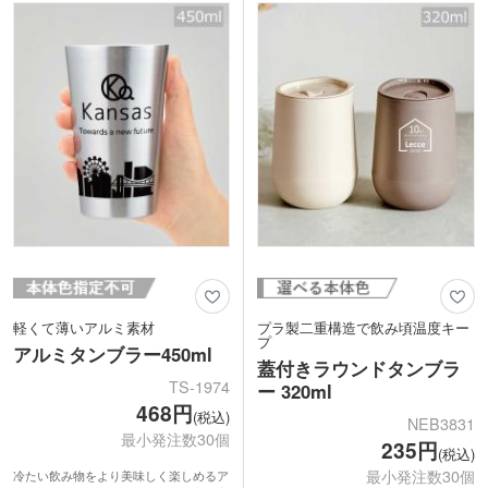
の専用ボックス入りで、ご成約記念など
対応しています。周年記念品にいかがで
贈り物におすすめです。
しょうか？
1色ワンポイントかくるっと印刷できる
回転シルクでの名入れができます。オリ
ジナルデザインで特別なタンブラーを作
ってみてはいかがでしょうか。
<仕様変更について>
2022年10月出荷分より 容量
340ml→350mlへ変更
軽くて薄いアルミ素材
プラ製二重構造で飲み頃温度キー
プ
アルミタンブラー450ml
蓋付きラウンドタンブラ
TS-1974
ー 320ml
468円
(税込)
NEB3831
最小発注数30個
235円
(税込)
最小発注数30個
冷たい飲み物をより美味しく楽しめるア