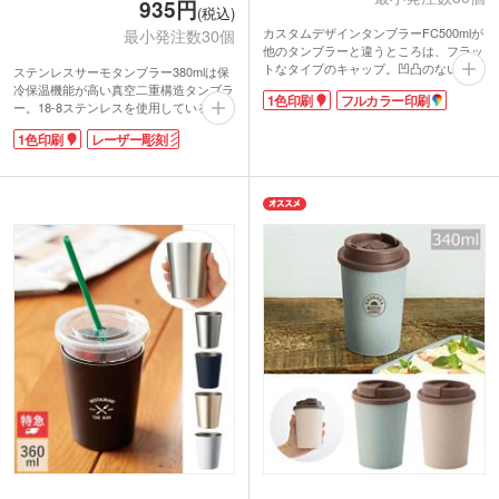
935円
(税込)
カスタムデザインタンブラーFC500mlが
最小発注数30個
他のタンブラーと違うところは、フラッ
トなタイプのキャップ。凹凸のないふた
ステンレスサーモタンブラー380mlは保
はスタイリッシュなデザインで、2010年
冷保温機能が高い真空二重構造タンブラ
1色印刷
フルカラー印刷
GOODDESIGN賞を受賞しています。
ー。18-8ステンレスを使用しているので
ふたの裏にはパッキンも装着されバッ
汚れやニオイが付きにくく、錆にも強い
1色印刷
レーザー彫刻
グに入れてもこぼれにくい仕上がりで、
のが特徴です。真空二重構造タンブラー
立てていればバッグに入れても中身がこ
は冷たい飲み物を入れても結露せず、温
ぼれてきません(横に倒さないでくださ
かい飲み物を入れても本体が熱くなりに
い)。
くい持ちやすさが魅力。
また、500mlというサイズのため氷を
コンビニやコーヒーショップなどの紙カ
入れたアイスコーヒーやアイスティーで
ップやプラカップを入れてドリンクホル
もたっぷり楽しめます。スポーツドリン
ダーとしても使えます。タンブラーの飲
クを入れても十分な容量です。
み口部分の内側をへこませているので、
幼稚園や小学校というよりは中学、高
カップが入れやすくて便利!飲み頃温度
校むけのちょっと大人な卒業記念品だっ
を長く楽しめます。
たり、会社やお店の周年記念として活用
名入れはワンポイントのパッド印刷、広
されています。イラストや写真を入れた
範囲に印刷できる回転シルク印刷、高級
オリジナルの台紙をセットすれば、実用
感が出るレーザー彫刻に対応していま
的かつスタイリッシュで思いがこもった
す。オリジナルのステンレスサーモタン
記念品が出来上がります。
ブラーは周年記念や卒業記念に人気で
す。