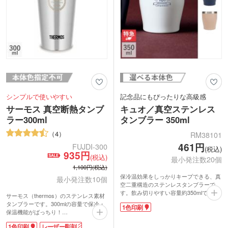
シンプルで使いやすい
記念品にもぴったりな高級感
サーモス 真空断熱タンブ
キュオ／真空ステンレス
ラー300ml
タンブラー 350ml
4
RM38101
461円
FUJDI-300
(税込)
935円
(税込)
最小発注数20個
1,100円(税込)
保冷温効果をしっかりキープできる、真
最小発注数10個
空二重構造のステンレスタンブラーで
す。飲み切りやすい容量約350mlで、大
サーモス（thermos）のステンレス素材
きめの氷も入れやすい広めの口径。ホー
タンブラーです。300mlの容量で保冷・
1色印刷
ルドしやすい形状と落ち着いたカラーで
保温機能がばっちり！
日常使いにぴったりです。
サーモス 真空断熱タンブラー300mlは名
側面に社名やブランドロゴを名入れでき
1色印刷
レーザー彫刻