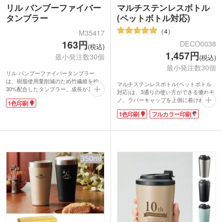
リル バンブーファイバー
マルチステンレスボトル
タンブラー
(ペットボトル対応)
4
M35417
163円
DECO0038
(税込)
1,457円
最小発注数30個
(税込)
最小発注数30個
リル バンブーファイバータンブラー
は、樹脂使用量削減のため竹繊維を約
マルチステンレスボトル(ペットボトル
30%配合したタンブラー。成長がとても
対応)は、3通りの使い方ができる優れモ
早い竹は、森林資源を減らさずに活用で
ノ。ラバーキャップを上側に着ければペ
1色印刷
きると注目の素材です。少し大きめでコ
ットボトルホルダー、下側に着ければス
ーヒーチェーン店のトールサイズ同じく
1色印刷
フルカラー印刷
テンレスボトル・缶クーラーになりま
らいの容量。フタ付きなのでゴミやほこ
す。真空二重構造なので保冷・保温機能
りを防ぎます。オフィスや家庭に馴染み
もバッチリ!温かい飲み物を入れても本
やすいナチュラルな色合いとデザインで
体が熱くならず結露や水濡れも防いでく
す。
れるので、デスクワークのお供にもピッ
1色でワンポイントか、ぐるっと広範囲
タリです。500ml程度のペットボトルや
に名入れ印刷可能。
缶に対応しています。
地球環境に優しいエコ商品でSDGsに貢
場所を選ばず使えるので、企業名やブラ
献!お店のロゴや社名を入れたオリジナ
ンドロゴを名入れすればPR効果抜群!ア
ルタンブラーは販促効果も期待できま
ウトドアショップの周年記念品や、スポ
す。
ーツジムの入会特典にいかがでしょう
か。