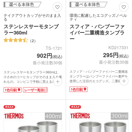
テイクアウトカップがそのまま入
環境に配慮したエコグッズノベル
る
ティ
ステンレスサーモタンブ
スフィア・バンブーファ
ラー360ml
イバー二重構造タンブラ
ー
2
KD217331
TS-1721
295円
902円
(税込)
(税込)
最小発注数30個
最小発注数30個
スフィア・バンブーファイバー二重構造
ステンレスサーモタンブラー360mlは、
タンブラーはバンブーファイバー素材を
小さめのコーヒカップがそのまま入る優
使用した注目のエコグッズ。二重構造で
れもの。コンビニで手軽に買える本格コ
あたたかい飲み物は冷めにくく、冷たい
ーヒーは、通勤・通学時に購入している
1色印刷
1色印刷
レーザー彫刻
飲み物をいれても結露を抑えてくれま
人をよく見かけますよね。そんな手軽で
す。外側に熱が伝わりにくいので、熱く
おいしいコーヒーも、カップがプラスチ
て持てない!がありません。蓋付きだか
ックや紙製なのですぐにぬるくなるのが
ら埃除け・飛沫対策にも役に立つマイタ
残念なところ。そんな時に、このタンブ
ンブラーとして使えます。
ラーにカップごとすっぽり入れてしまえ
サスティナブルへの意識も高まる中で、
ば、保温・保冷効果がぐっとUP!カップ
エコグッズのノベルティタンブラーは
のまま入れることでタンブラーを洗う手
SDGs目標に貢献できる商品です。1色
間も省けますね。素材はステンレス(18-
印刷で名入れができるので、企業名やシ
8)を使用しているので、さびにくく匂い