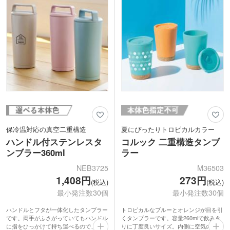
の国内メーカーです。委託契約をした海
外工場で生産をし、製品の検品、日本国
内の管理業務などを一貫して行っていま
す。商品は大手量販店でも展開している
ため、品質には自信があります。
保冷温対応の真空二重構造
夏にぴったりトロピカルカラー
ハンドル付ステンレスタ
コルック 二重構造タンブ
ンブラー360ml
ラー
NEB3725
M36503
1,408円
273円
(税込)
(税込)
最小発注数30個
最小発注数30個
ハンドルとフタが一体化したタンブラー
トロピカルなブルーとオレンジが目を引
です。両手がふさがっていてもハンドル
くタンブラーです。容量260mlで飲みき
に指をひっかけて持ち運べるので、会議
りに丁度良いサイズ。内側に空気の層が