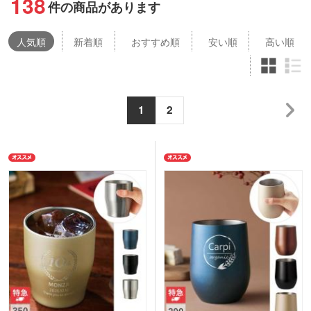
138
件の商品があります
人気
順
新着順
おすすめ順
安い順
高い順
1
2