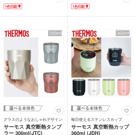
などオフィスでのちょっとした移動の際
ある樹脂製の中空二重構造で、熱いもの
1色印刷
1色印刷
に便利！真空二重構造なので飲み頃の温
も冷たいものも安心して持てます。結露
度をキープしてくれます。大きめの氷も
を軽減してくれるのもうれしい。デザイ
入る広口設計。外出先での水分補給にも
ンのポイントになっている底のコルクで
十分な容量約360mlで、暑さ対策アイテ
滑りにくく、仕事中も安心です。飲み口
ムとしてもおすすめです。
はスライド開閉式で、蓋なしでの直飲み
ボトル側面にワンポイント印刷かぐるっ
もOK！
と広範囲印刷に対応しています。周年記
本体側面に1色で名入れができます。ぐ
念品やノベルティとして、貰って嬉しい
るっと広い範囲にも印刷可能。夏のイベ
タンブラーです。
ントや飲食店のキャンペーンにいかがで
しょうか。
グラスのようなおしゃれデザイン
毎日使えるステンレスカップ
サーモス 真空断熱タンブ
サーモス 真空断熱カップ
ラー 300ml(JTC)
360ml (JDH)