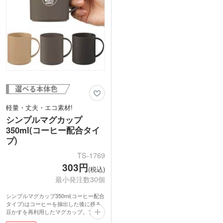
の高いアイテムが仕上がります。取っ手
の中心と中台紙のつなぎ目はずれる場合
があるため、オリジナル台紙を作成する
際は、中心が分かりにくいリピート柄が
おすすめです。企業ロゴを入れてキャン
ペーン等のPRや、写真を入れた記念品
にもおすすめです。
軽量・丈夫・エコ素材!
シンプルマグカップ
350ml(コーヒー配合タイ
プ)
TS-1769
303円
(税込)
最小発注数30個
シンプルマグカップ350ml(コーヒー配合
タイプ)はコーヒーを抽出した後に残る
豆かすを再利用したマグカップ。ブレイ
クタイムにちょうどいい容量約350ml。