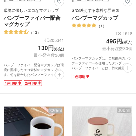
環境に優しいエコなマグカップ
SNS映えする素朴な雰囲気
バンブーファイバー配合
バンブーマグカップ
マグカップ
1
13
TS-1518
495円
KD205341
(税込)
130円
最小発注数30個
(税込)
最小発注数30個
バンブーマグカップは、自然由来のバン
ブーファイバーを使用したタンブラー。
バンブーファイバー配合マグカップは環
バンブーファイバーとは、竹の繊維をパ
境に配慮したエコ素材のマグカップで
ウダー状にして樹脂で固めたもの。表面
す。竹を配合したバンブーファイバー樹
1色印刷
がざらざらとしているのが特徴です。自
脂を使用しています。安価で軽量、割れ
然素材の竹を混ぜ込むことで合成樹脂の
1色印刷
2色印刷
にくく繰り返し使えるのが魅力です。マ
使用量を減らした、環境に優しい今注目
ットな質感と竹繊維の風合いがお洒落!
の素材です!
環境保護に貢献できる素材で作られてい
軽くて持ち運びにも便利なので、キャン
るので、イベントや展示会での企業アピ
プやピクニックなどのアウトドアシーン
ールに効果的です。
で大活躍。落としても割れにくく、取っ
名入れは1色・2色印刷で可愛くワンポイ
手付なので、小さいお子さんや高齢の方
ントを入れたり、回転シルク印刷でぐる
の普段使いにも向いています。回転シル
っと大きく印刷したり、豊富な印刷方法
ク印刷で大きくショップのロゴを入れ
から選べます。お気に入りのデザインを
て、開店記念などにいかがですか?
印刷してオリジナルマグカップを作成で
きます。