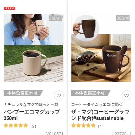
し多めの320mlサイズ。コップフチ回り
らっとした表面の質感と、温もりを感じ
はカーブをかけることで、口当たりのよ
るようなナチュラルな色合いがおしゃれ
い飲み口になっています。
です。
オリジナル印刷が映えるストレート型の
蓋か本体・もしくは両方に1色ワンポイ
シンプルな形状。ワンポイントからぐる
ント印刷が可能です。大きく印刷したい
っと大きめに印刷できる回転シルク印刷
場合は回転シルクがおすすめ。名入れが
をお選びいただけます。
目立つシンプルなオリジナルマグが作れ
ます。キャンペーンやオープン記念に喜
んでもらえる商品です。
ナチュラルなマグでほっと一息
コーヒータイムもエコに貢献
バンブーエコマグカップ
ザ・マグ(コーヒーグラウ
350ml
ンド配合)#sustainable
2
1
V010571
U2372211