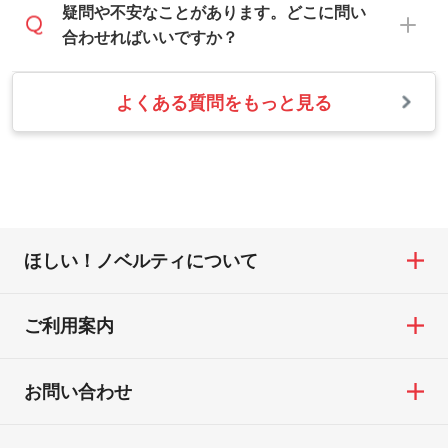
お手数をお掛けいたしますが、至急担当ス
疑問や不安なことがあります。どこに問い
色が、柔らかい雰囲気にしたいときは淡い
シルク印刷、レーザー彫刻など印刷方法に
タッフまでご連絡ください。商品の状況を
合わせればいいですか？
印刷色が映えます。
あわせて、フルカラーのデータを1色になお
確認し、改めてご案内いたします。
します。→
詳しく見る
また、お選びいただいた印刷色が本体色に
よくある質問をもっと見る
お問い合わせフォームをご利用ください。1
【返品・交換の対象】
合わない場合や仕上がりに影響しそうな場
・1色印刷でグラデーションや濃淡を表現し
営業日以内に担当スタッフよりメールにて
・お届け時に商品が損傷・故障している場
合は、スタッフから別の色をご案内するこ
たい
ご連絡いたします。
合
ともございます。
網点という技法で濃淡を表現することがで
お急ぎの場合はお電話でのご質問も受け付
・ご注文と異なる商品が届いた場合
きます。濃淡の差が分かるデータに調整い
けております。下記電話番号までお問い合
・印刷不良があった場合
たします。→
詳しく見る
わせください。
※印刷不良は原則として“再印刷”でご対応さ
ほしい！ノベルティについて
せていただいております。
・コーポレートカラーを使って印刷したい
TEL：0422-29-9911 営業時間10:00～
※詳しくは「
商品の良品基準について
」をご
／印刷色にこだわりがある
18:00(土日祝日除く)
覧ください。
DIC・PANTONEなどのカラーチップの指定
ご利用案内
お問い合わせフォームはこちら
や、現物支給による色指定も承っておりま
【返品・交換ができない場合】
す。→
詳しく見る
・お客様の元で商品を加工された場合、ま
お問い合わせ
たは商品が破損した場合
・背景がある画像からキャラクター部分だ
・商品到着後7日以上経過している場合
けを使いたいです