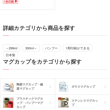
1色印刷
コンビニコーヒーのMサイズ程度の容量
です。軽量で割れる心配がなくリビング
ではもちろん、キャンプなど屋外でも安
心して使えます。
1色でロゴ印刷が可能です。珈琲ショッ
プの販売用や、ポイント特典ノベルティ
などにいかがでしょうか?
詳細カテゴリから商品を探す
～299ml
300ml～
バンブー
1周印刷ができる
日本製
マグカップをカテゴリから探す
陶器マグカップ・磁
ガラスマグカップ
器マグカップ
プラスチックマグカ
ステンレスマグカッ
ップ・バンブーマグ
プ
カップ