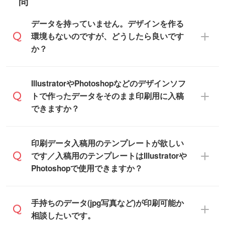
問
また、商品ページ内の「出荷までのスケジ
ご了承ください。
【袋入り】 商品がひとつずつ袋に入って
ュール」に注文予定日をご入力いただく
います。(透明袋、デザイン袋など)
データを持っていません。デザインを作る
と、おおよその締切日や出荷目安をご確認
【個包装なし】 個包装がされていない状
環境もないのですが、どうしたら良いです
いただけます。
態で納品します。
か？
商品在庫や印刷ラインを確保するために
※化粧箱から白箱への入れ替えや、オリジナ
も、商品が決まりましたらお早めのご発注
ル箱の作成は原則承っておりません。
をお願いいたします。
無料の「
デザインシミュレーター
」を使え
IllustratorやPhotoshopなどのデザインソフ
ば、PCやスマホから簡単にデザインを作成
トで作ったデータをそのまま印刷用に入稿
※土日祝日を除く営業日換算です。
できます。スタンプやテンプレートも豊富
できますか？
※沖縄・離島は追加日数がかかります。
なので、デザインソフトがなくても安心で
す。
IllustratorやPhotoshop、CLIP STUDIOなどの
印刷データ入稿用のテンプレートが欲しい
デザインソフトでこだわりのデザインを作
です／入稿用のテンプレートはIllustratorや
また、「
データ作成サービス
」もご利用い
成したい方は、
完全データ入稿
がおすすめ
Photoshopで使用できますか？
ただけます。ご希望の文言・書体・印刷色
です。
をお知らせいただければ、弊社にて無料で
「.ai」形式または「.psd」形式で保存し、
デザインデータを1点作成いたします。
一部商品は入稿用テンプレートのご用意が
手持ちのデータ(jpg写真など)が印刷可能か
お見積・ご注文フォームにアップロードし
あります。各商品ページの『印刷方法・テ
相談したいです。
てご入稿ください。