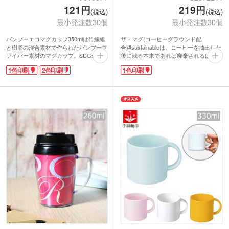
121円
219円
(税込)
(税込)
最小発注数30個
最小発注数30個
バンブーエコマグカップ350mlは竹繊維
ザ・マグ(コーヒーグラウンド配
と樹脂の混合素材で作られたバンブーフ
合)#sustainableは、コーヒーを抽出した
ァイバー素材のマグカップ。SDGsで環
後に残る本来であれば廃棄されるはずの
境に優しいエコグッズが注目される昨
豆かす(コーヒーグラウンド)を使用し
1色印刷
2色印刷
1色印刷
今、毎日使うマグカップもサステイナブ
た、アップサイクルのマグカップ。
ルなものが人気です。再生力に優れた竹
SDGsや環境を意識したノベルティにお
を使用することで、プラスチック削減・
すすめです。
森林保護につながる地球に優しいマグカ
手になじむテーパーのかかったデザイ
ップ。バンブー素材なので軽くて丈夫!
ン。スプーンをコップと一緒に収納でき
割れにくくさらっとなめらかな質感で
るので、飲みたい時にスマートに準備が
す。
できます。
ロゴやイラストを印刷してオリジナルエ
1色印刷で名入れが可能。コーヒーを連
コグッズに。安価で配布しやすく、日常
想させる濃いめのブラウンは、名入れが
的に使用頻度が高いマグカップはPR効
映えます。カフェやアパレルショップの
果も期待できます。
周年記念品などにいかがでしょうか。