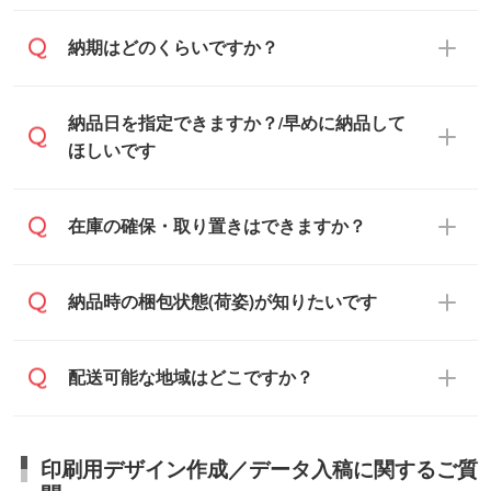
企業様 などの場合は、月末締め翌月末払い
納品書・領収書は ご依頼をいただいた場合
納期はどのくらいですか？
に対応可能です。
のみ発行しております。商品への同梱はし
ておらず、通常はPDFデータをメール添付
また、卒業・卒園記念品で対策委員会や個
・印刷する場合(500個程度)
納品日を指定できますか？/早めに納品して
でお送りします。
人様からご注文いただく場合でも、お支払
ご入金、イメージ画像の校了から約2週間
ほしいです
原本の郵送をご希望の場合は、担当スタッ
い元が学校や幼稚園・保育園であれば、同
～2週間半でご納品いたします。
フまたは注文フォームの『ご注文に関する
様の条件でご対応できる場合がございま
備考欄』よりお知らせください。
す。
ご希望の納期がある場合は、お問い合わ
在庫の確保・取り置きはできますか？
・商品のみ注文する場合(サンプル購入を含
ご希望の際は担当スタッフまでお気軽にご
せ・お見積もり・ご注文時にその旨をお知
む)
相談ください。
らせください。
ご入金確認後、1～2営業日で出荷いたし
ご入金確認後に在庫を確保し、注文確定の
納品時の梱包状態(荷姿)が知りたいです
在庫状況や印刷スケジュールを確認のう
ます。
ご連絡を致します。ご入金いただくまで在
え、対応が可能かご案内いたします。
庫の確保はできかねますので予めご了承く
また、お急ぎで印刷をご希望の場合は、最
納期は商品や数量、印刷方法、ご納品場
商品によって異なります。各ページにある
配送可能な地域はどこですか？
ださい。
短5営業日で出荷可能な商品もご用意してお
所、在庫の有無によって異なります。正確
商品詳細の荷姿欄をご確認ください。
ります。>>
対象商品はこちら
な日程はスタッフまでお問い合わせくださ
【箱入り】 商品がひとつずつ箱に入って
※最短出荷日は商品によって異なります。各
い。
日本全国へお届けが可能です。なお、海外
います。(白箱、化粧箱、ブリスターパック
印刷用デザイン作成／データ入稿に関するご質
商品ページにてご確認ください
への直接納品は行っておりませんので予め
など)