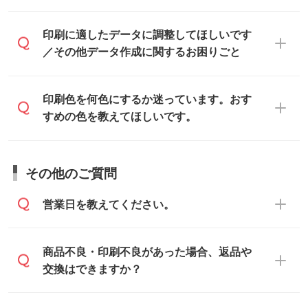
ンプレート』からダウンロードをお願いい
たします。
ご入稿後は経験豊富なスタッフがデータに
印刷に適したデータ・解像度かどうか、担
印刷に適したデータに調整してほしいです
入稿用のテンプレートはPDF形式ですが、
不備がないかチェックし、お客様と確認し
当スタッフが事前に確認いたします。
／その他データ作成に関するお困りごと
IllustratorやPhotoshopで開いてご利用いた
てから印刷に進みますので、ご安心くださ
データはお見積・ご注文・
お問い合わせフ
だけます。詳しい手順は「
入稿テンプレー
い。
ォーム
へ添付いただくか、担当スタッフ宛
トの使い方
」をご確認ください。
データ作成でお困りの際には、担当スタッ
印刷色を何色にするか迷っています。おす
にメールでお送りください。
フがサポートいたしますのでお気軽にご相
すめの色を教えてほしいです。
仕上がりに影響しそうな点もチェックいた
談ください。
しますので、データのご相談だけでもお気
お問い合わせフォーム
や、見積/注文フォー
軽にお問い合わせください。
お見積・ご注文・
お問い合わせフォーム
か
ムから添付してお送りください。
その他のご質問
らご相談いただきますと、担当スタッフが
なお、印刷用データの作り方に関する詳細
お客様のご希望や商品の本体色を確認し、
・解像度の低いデータをトレース/調整して
営業日を教えてください。
は、「
完全データ入稿
」をご参照くださ
印刷色をご提案させていただきます。
ほしい
い。
本体色がブラック、ネイビーなど濃色の場
解像度の低い画像や、手書きのイラスト、
合は白色か淡い色の印刷色をおすすめして
営業日は平日の10:00～18:00で、土日祝日
商品不良・印刷不良があった場合、返品や
写真などを、印刷に適したベクターデータ
おります。
はお休みとなります。注文・見積・お問い
交換はできますか？
に変換します。→
詳しく見る
本体色がナチュラルなど淡色の場合、印刷
合わせは、土日祝日でもお送りいただけれ
をくっきりと目立たせたいときは濃い印刷
ば、出社後速やかに対応いたします。
・フルカラーデータを1色に変換してほしい