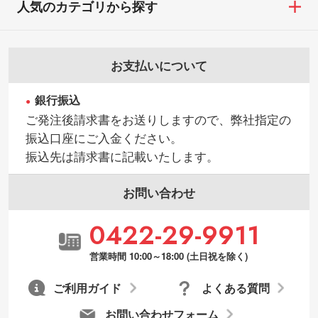
人気のカテゴリから探す
・お客様のご都合による返品・交換依頼(商
シンプルな背景のデータや、使いたいキャ
品・色・数量などの注文間違い等)
ラクター部分の輪郭がはっきりしているデ
ータは切り抜き処理が可能です。→
詳しく
お支払いについて
見る
銀行振込
・持っているデータの背景が足りない／塗
ご発注後請求書をお送りしますので、弊社指定の
り足しの作り方が分からない
振込口座にご入金ください。
印刷したいデータが印刷範囲よりも小さい
振込先は請求書に記載いたします。
場合、シンプルな色・柄の背景であれば拡
張が可能です。→
詳しく見る
お問い合わせ
・デザインにQRコードを入れたい／QRコ
0422-29-9911
ードを生成してほしい
URLをご指定いただければ、QRコードを生
営業時間 10:00～18:00 (土日祝を除く)
成いたします。配置のご相談にも応じてい
ます。→
詳しく見る
ご利用ガイド
よくある質問
お問い合わせフォーム