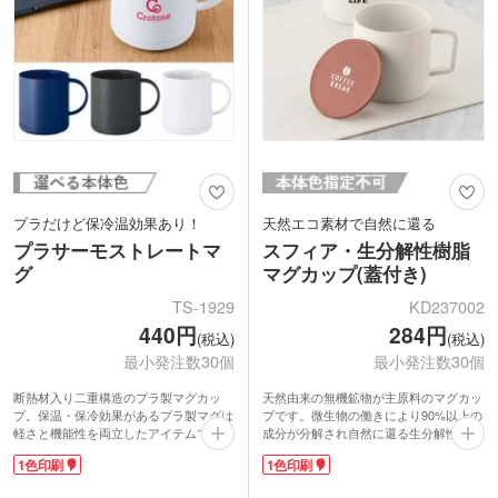
プラだけど保冷温効果あり！
天然エコ素材で自然に還る
プラサーモストレートマ
スフィア・生分解性樹脂
グ
マグカップ(蓋付き)
TS-1929
KD237002
440円
284円
(税込)
(税込)
最小発注数30個
最小発注数30個
断熱材入り二重構造のプラ製マグカッ
天然由来の無機鉱物が主原料のマグカッ
プ。保温・保冷効果があるプラ製マグは
プです。微生物の働きにより90%以上の
軽さと機能性を両立したアイテムです。
成分が分解され自然に還る生分解性樹脂
底にはすべり止め付き。卓上で滑りにく
を使用。プラスチック削減にも繋がる環
1色印刷
1色印刷
く、置いた時にコップの音が響かないの
境に優しいエコグッズです。ほこりの侵
で会議中の使用にもおすすめ。容量は少
入や飲み物を冷めにくくする蓋付き。さ