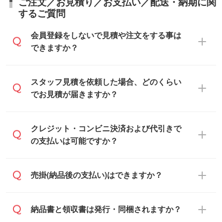
ご注文／お見積り／お支払い／配送・納期に関
するご質問
会員登録をしないで見積や注文をする事は
できますか？
可能です。見積・注文フォームにて『ゲス
スタッフ見積を依頼した場合、どのくらい
トのまま進む』ボタンからお進みのうえ、
でお見積が届きますか？
ご依頼ください。
通常、翌営業日までにお送りしておりま
クレジット・コンビニ決済および代引きで
す。混雑状況によっては、お時間をいただ
の支払いは可能ですか？
くこともございます。予めご了承くださ
い。土日祝日にご依頼いただいた場合は、
銀行振込のみのご対応となります。
売掛(納品後の支払い)はできますか？
翌営業日以降のご連絡となります。
基本的には先入金をお願いしております
納品書と領収書は発行・同梱されますか？
が、自治体・行政機関・学校・病院・上場