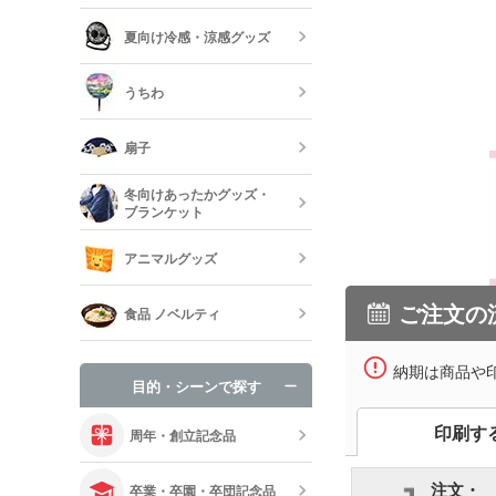
アウトドア 
ハンド・除菌
夏向け冷感・涼感グッズ
マスク(既製品
靴べら・バッ
トラベルグッ
レジャーバッ
うちわ
保冷剤・冷却
う
扇子
オリジナルう
冬向けあったかグッズ・
ブランケット
既製品扇子（
アニマルグッズ
オリジナルブ
ご注文の
食品 ノベルティ
手袋・ネック
納期は商品や
目的・シーンで探す
オリジナルお
印刷す
周年・創立記念品
注文・
卒業・卒園・卒団記念品