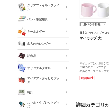
スクエアトー
メモ帳
オリジナルロ
クリアファイル・ファイ
ャツ
ル
水筒・魔法瓶
オリジナル付
ロープハンド
クリップ
ペン・筆記用具
短納期タンブ
オリジナルク
キーホルダー
クリーナー
日本製!カラフルプラコ
マイカップ(大)
フリクション
短納期クリア
名入れカレンダー
カードケース
レザーキーホ
ダー・名刺入
多機能ペン(
キーホルダー
記念品
プペン付など)
定規・メジャ
卓上カレンダ
マイカップ(大)は軽く
反射板キーホ
ク製のマグカップです。
オリジナルタオル
レクターキー
万年筆
のあるプラマグカップで
記念品 タン
うっかり落としても割れ
短納期文房具・
1色印刷
アイデア・おもしろグッ
ノベルティに一押しのア
リー
ズ
優しい色味のパステルピ
クレヨン・色
ルーと、ホワイト、イエ
オリジナルフ
記念品 グラ
ナップ。お好きな色をお
時計
す。
短納期ボール
オリジナルハ
スマホ・タブレットグッ
記念品 ステ
詳細カテゴリ
ズ
ー・文房具