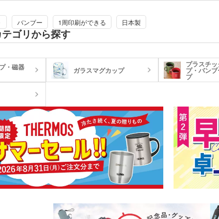
電波時計
スタオル
名入れタオル・粗品タオル
ノベ
立て・フォト
記念品 モバイルバッテリ
～
バンブー
1周印刷ができる
日本製
記念
テリー・充電
ー・充電器
タッチペン
タブ
カテゴリから探す
ナルタオル
ケース・ネー
記念品 キーホルダー
記念
マウスパッド
PC
スマ
ルスタンド
イヤホン・スピーカー
プラスチッ
ロフ
プ・磁器
ガラスマグカップ
プ・バンブ
ライト・LEDライト・懐中
プ
非常持出袋
ラジ
電灯
日傘
マホケース
スマホリング
スマ
傘カバー・雨具
レクター
防犯ブザー・ホイッスル
アル
・タブレット
ラン
ー・スプーン
オリジナル コースター
箱・
ム・ピクチャ
ライト・ランタン
ウェ
キッチン 消耗品
キッ
健康グッズ
ミラ
ボックスティ
掃除・洗濯グッズ
バス
ングッズ
(オリジナル印
マスク(既製品)
マス
名入
マスクケース
刷)
ドライバー・工具
消臭