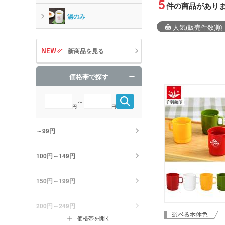
5
件の商品があり
湯のみ
人気
(販売件数)
順
新商品を見る
価格帯で探す
～
円
円
～99円
100円～149円
150円～199円
200円～249円
価格帯を開く