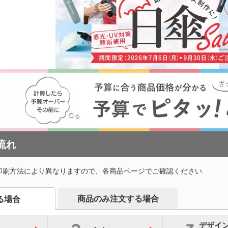
レジャーシート・折りたた
食器・調理器具
ラン
みチェア
関連グッズ
メディカル・エチケットグ
)
日傘(
ッズ
グハンガー他
ズ
カー用品
スポ
グ
マルチツール・双眼鏡他
パック・氷の
ハンディファン・ハンディ
クー
扇風機
ちわ
ノベルティうちわ
名入れ扇子）
ランケット
ノベルティブランケット
カイ
流れ
ウォーマー他
印刷方法により異なりますので、各商品ページでご確認ください
食料品・調味料（グルメギ
菓子
フト・既製品）
商品のみ注文する場合
る場合
デザイ