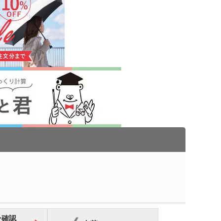
タン
UV対策)
ーツ
ルタオル
ロ・湯たんぽ
ン確認