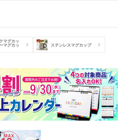
ルティタオル
品 USBグッズ
レットケース
品 防災グッズ
クリーナー
ホクリーナー・マイク
クマグカッ
ァイバークロス
ーマグカッ
ステンレスマグカップ
オ
ホ関連アクセサリー
ミブランケット他
チボックス・お弁当
フードポット
ットティッシュ
チン雑貨
ー
グッズ
クケース
れマスク(オリジナル印
・芳香剤・アロマ