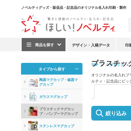
ノベルティグッズ・販促品・記念品のオリジナル名入れ印刷・製作
商品を探す
デザイン・入稿データ
印
プラスチッ
TOP
マグカップ
タイプから探す
オリジナルの名入れプ
陶器マグカップ・磁器マ
ルティ・記念品にピッ
グカップ
ガラスマグカップ
プラスチックマグカッ
絞り込み
プ・バンブーマグカップ
ステンレスマグカップ