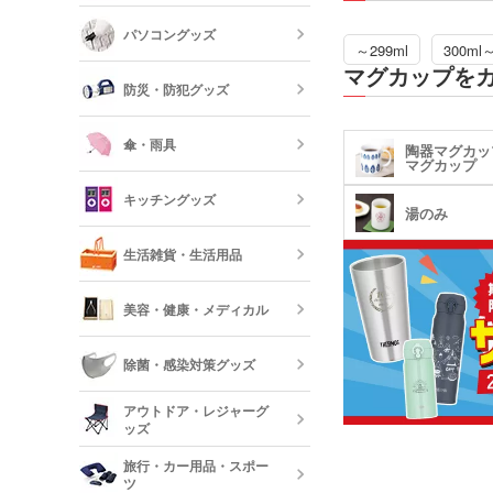
時計
パソコングッズ
オリジナルバ
記念品 写真
～299ml
300ml
モバイルバッ
フレーム
マグカップを
器
防災・防犯グッズ
短納期オリジ
記念品 印鑑
USBグッズ
ムペン・朱肉
スマホモバイ
傘・雨具
陶器マグカッ
マグカップ
防災セット・
記念品 傘・
キッチングッズ
モバイル ス
湯のみ
傘
反射板・リフ
生活雑貨・生活用品
短納期スマホ
グッズ
箸・カトラリ
美容・健康・メディカル
フォトフレー
ーボード
食器
除菌・感染対策グッズ
美容・コスメ
ティッシュ・
アウトドア・レジャーグ
ッシュ
短納期キッチ
ッズ
名入れマスク
刷)
コスメポーチ
旅行・カー用品・スポー
収納グッズ
ツ