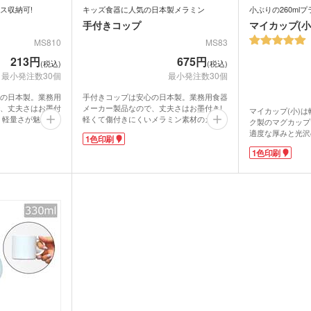
ス収納可!
キッズ食器に人気の日本製メラミン
小ぶりの260ml
手付きコップ
マイカップ(小
MS810
MS83
213円
675円
(税込)
(税込)
最小発注数30個
最小発注数30個
の日本製。業務用
手付きコップは安心の日本製。業務用食器
、丈夫さはお墨付
メーカー製品なので、丈夫さはお墨付き!
マイカップ(小)
・軽量さが魅力の
軽くて傷付きにくいメラミン素材のカップ
ク製のマグカップ
約250mlと軽い
です。容量は約200mlでドリンクバーカッ
適度な厚みと光沢
折りたたみバ
コットントートバッグ(～
キャ
1色印刷
イズ感。お子さま
プや給食用・うがい用に人気のサイズ。メ
で、安心の日本製
7oz)
(8oz
プやピクニックな
ラミンは熱伝導率が低いので熱い飲み物で
1色印刷
れません。容量は約
人気な商品です。
もカップ自体が熱くならず、お子さまでも
ズで、お子様用ノ
スペースの場所を
使いやすいのがメリットです。ニオイうつ
ーチ
ポリエステルポーチ
クリ
テムです。耐熱温
ク・ナップサ
保冷
不織布トートバッグ
りがしにくく、衛生的に使い続けることが
で、温かい飲み物
グ
。可愛いイラスト
できます。
優しい色味のパス
ンブラー・ア
台紙タンブラー（カスタム
ッズ制作や、アウ
名入れは1色印刷に対応。レストランやカ
ルーと、ホワイト
プラ
ー
デザインタンブラー）
典などにいかがで
フェのロゴを入れたり、可愛いイラストを
本革・レザー調ポーチ
フラ
ナップ。お好きな
バッグ
サコッシュ
マル
入れたお子さま向けグッズ販売にいかがで
す。
プ・磁器マグ
プラ
しょうか。
ガラスマグカップ
ステンレスボトル・マグボ
アル
バン
ンブラー
スマホショルダー・スマホ
トル
ボト
短納
グ・コットン
ポーチ
デニムバッグ
おし
ャツ(半袖・
オリジナルポロシャツ(半
オリ
袖・長袖)
ドラ
グカップ
湯のみ
・プラスチッ
スープジャー・フードポッ
ミニ
ト
ル
オーガニックコットンバッ