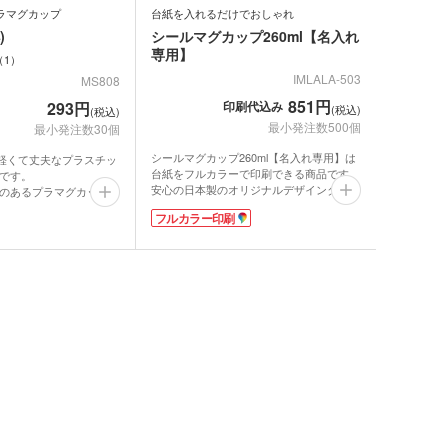
プラマグカップ
台紙を入れるだけでおしゃれ
)
シールマグカップ260ml【名入れ
専用】
1
IMLALA-503
MS808
851円
印刷代込み
293円
(税込)
(税込)
最小発注数500個
最小発注数30個
シールマグカップ260ml【名入れ専用】は
は軽くて丈夫なプラスチッ
台紙をフルカラーで印刷できる商品です。
です。
安心の日本製のオリジナルデザインタンブ
のあるプラマグカップ
ンバストートバッグ
ラーが簡単に作れます。超音波加工という
。うっかり落としても割
～)
フルカラー印刷
特殊な方法でカップを溶着するため、一度
260mlの小ぶりなサイ
台紙を入れると取り外しができなくなりま
ベルティに一押しのアイ
す。宣伝効果が長く続くのが魅力です。そ
ア・ビニールポーチ
度は約120度ありますの
バッグ・レジかごバッ
のまま水洗いができるのでいちいち台紙を
も楽しめます。
外す手間もかかりません。
テルピンク、パステルブ
底面の滑り止めや、保冷温効果のある2重
、イエローの4色ライン
スチックタンブラー
ットポーチ
構造など、細かい所までこだわっていま
色をお選びいただけま
シェバッグ
す。そのままでもおしゃれな形状なので台
スチックマグカップ・
紙を入れただけで簡単にクオリティの高い
ミボトル・マウンテン
ブーマグカップ
アイテムが仕上がります。取っ手の中心と
ル（カラビナ付）
期ポーチ
中台紙のつなぎ目はずれる場合があるた
ゃれトートバッグ
ジナルドライTシャツ・
め、オリジナル台紙を作成する際は、中心
が分かりにくいリピート柄がおすすめで
イウェア(半袖・長袖)
ボトル・ポケットボト
す。企業ロゴを入れてキャンペーン等の
PRや、写真を入れた記念品にもおすすめ