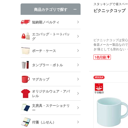
スタッキングで省スペー
商品カテゴリで探す
ピクニックコップ
短納期ノベルティ
エコバッグ・トートバッ
グ
ピクニックコップは安心
食器メーカー製品なので
き!落としても割れない
ポーチ・ケース
プラスチックコップです。
エコバッグ・
1色印刷
水分補給にぴったりなサ
ッグ
用にはもちろん、キャン
タンブラー・ボトル
どアウトドアシーンにも
スタッキング可能で収納
キャンバスポ
巾着・リュッ
取りません。
マグカップ
ック
名入れは1色印刷に対応
ステンレスタ
を入れたお子さま向けグ
ルミタンブラ
トドアショップの購入特
デニムポーチ
オリジナルウェア・アパ
ランチトート
しょうか。
レル
陶器マグカッ
カップ
保冷・保温タ
文房具・ステーショナリ
コスメポーチ
ジュートバッ
ー
オリジナルTシ
リネンバッグ
長袖)
ステンレスマ
クリアボトル
付箋（ふせん）
クボトル