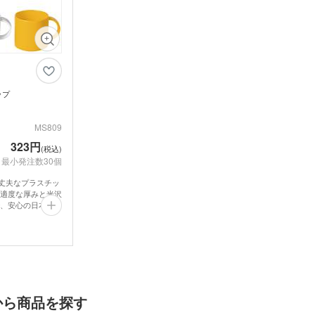
ト
ポリ
ノート・手帳
マグ
ンT・長袖Tシ
グ
オリジナルキッズウェア
オリ
オリジナルグラス・ビアグ
ボト
ラス
トル
箋
ノベルティ付箋
短納
短納期エコバッグ・トート
バインダー・クリップボー
ルバッグ
フォ
バッグ・巾着
ド
名入れクリアファイル（箔
ドキ
ラー・ボトル
リアファイル
押し・シルク）
の他
ペンケース・筆箱
ペン
ップ
ジェットストリーム
ボール
ファイル
MS809
・カードホル
ブッ
ケース・マルチケース
ルダー・革製
メタルキーホルダー・金属
木製
れ
おり
323円
タッチ・シャー
(税込)
製キーホルダー
キー
多色ペン
シャ
最小発注数30個
印鑑・印鑑ケース・スタン
電卓
ー
ー
壁掛けカレンダー
万年
て丈夫なプラスチッ
ルダー・リフ
プ
ッチ
適度な厚みと光沢
ホルダー
サインペン・筆ペン
マー
、安心の日本製。
ブラー
記念品 マグカップ
記念
ません。お子様用
ステーショナ
イテムです。
ンク、パステルブ
鉛筆・鉛筆
ペンセット・文具セット
消し
オリ
ローの4色ライン
ェイスタオル
オリジナルハンカチタオル
オル
ス
記念品 バッグ
記念
選びいただけま
ペン
ンドタオル
オリジナルマフラータオル
オリ
ーショナリ
記念品 ボールペン・筆記
から商品を探す
記念
具