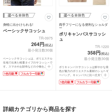
身軽に出かけられる!
両手フリーになる便利なショルダ
ー
ベーシックサコッシュ
ポリキャンバスサコッシ
TR-0975
ュ
264円
(税込)
TR-1220
最小発注数30個
358円
(税込)
最小発注数30個
ベーシックサコッシュは、ポリエステル
生地で出来た軽量タイプのサコッシュで
す。スマホやお財布などの小物を入れる
ポリキャンバスサコッシュは鮮やかな発
のにちょうどいいサイズで、ちょっとし
色が魅力のポリエステル素材のショルダ
1色印刷
フルカラー印刷
たお出かけから、フェスやイベントな
ーバッグ。キャンバスに比べ丈夫で水に
ど、様々なシーンで活躍します。
強く色落ちしにくいのが特徴です。コッ
1色印刷
フルカラー印刷
男女問わず使えるカラーで、ショルダー
トンのような手触り柔らかく軽量。斜め
部分は長さが変えられるアジャスター付
がけ出来るマチ無しタイプ。B5冊子が入
き。ファスナータイプは中身が落ちる心
る大きさで、タブレットや勉強道具の持
配もなく、口も大きく開くので、使い勝
ち歩きにも便利。500mlのペットボトル
手も抜群です。
も横に入ります。スマホやお財布を入れ
シンプルなデザインなので、名入れも映
て、近所へのお散歩やお買い物にも!
えますよ。ロゴやイラストなどを印刷し
シルク1色印刷とフルカラー印刷に対
詳細カテゴリから商品を探す
て、オリジナルのおしゃれなサコッシュ
応。ショップの購入特典やフェスやキャ