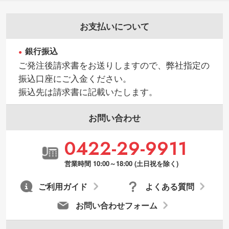
ラクター部分の輪郭がはっきりしているデ
ータは切り抜き処理が可能です。→
詳しく
お支払いについて
見る
銀行振込
・持っているデータの背景が足りない／塗
ご発注後請求書をお送りしますので、弊社指定の
り足しの作り方が分からない
振込口座にご入金ください。
印刷したいデータが印刷範囲よりも小さい
振込先は請求書に記載いたします。
場合、シンプルな色・柄の背景であれば拡
張が可能です。→
詳しく見る
お問い合わせ
・デザインにQRコードを入れたい／QRコ
0422-29-9911
ードを生成してほしい
URLをご指定いただければ、QRコードを生
営業時間 10:00～18:00 (土日祝を除く)
成いたします。配置のご相談にも応じてい
ます。→
詳しく見る
ご利用ガイド
よくある質問
お問い合わせフォーム