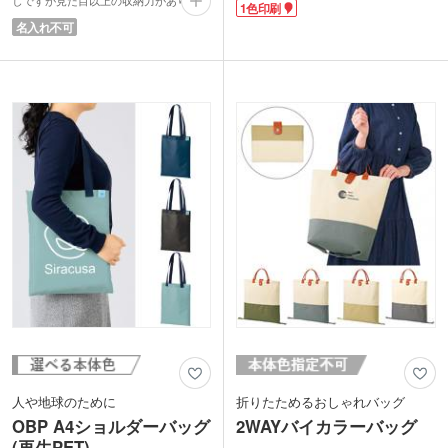
1色印刷
す。最低限の貴重品をスマートに持ち運
す。使わない時はコンパクトにまとまる
名入れ不可
べるコンパクトなサイズ感。ショルダー
のでバッグに入れていてもかさばりませ
紐は調整可能なので、幅広い年代に対応
ん。毎日の買い物や予備バッグとして活
できます。
躍するエコバッグです。
本体への1色印刷が可能。安全啓発イベ
ピンク・グリーン・グレーの3色取混ぜ
ントやアウトドアブランドのノベルティ
でお届け。どの色も日常使いしやすいカ
として、実用的かつメッセージ性の強い
ラーです。筒形のクリアケース入りで陳
オリジナルグッズを作成していただけま
列展示がしやすくノベルティにぴった
す。
り。
人や地球のために
折りたためるおしゃれバッグ
OBP A4ショルダーバッグ
2WAYバイカラーバッグ
(再生PET)