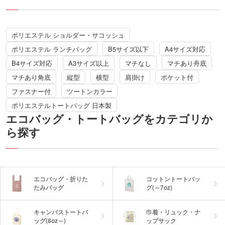
を作ってみませんか?
ンプなどのイベント物販にいかがでしょ
うか。
ポリエステル ショルダー・サコッシュ
ポリエステル ランチバッグ
B5サイズ以下
A4サイズ対応
B4サイズ対応
A3サイズ以上
マチなし
マチあり舟底
マチあり角底
縦型
横型
肩掛け
ポケット付
ファスナー付
ツートンカラー
ポリエステルトートバッグ 日本製
エコバッグ・トートバッグをカテゴリか
ら探す
エコバッグ・折りた
コットントートバッ
たみバッグ
グ(～7oz)
キャンバストートバ
巾着・リュック・ナ
ッグ(8oz～)
ップサック