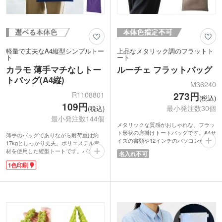
軽量で丈夫なA4縦型シンプルトー
上品なメタリック調のフラットト
ト
ート
カラモ 薄手マチなしトー
ルーチェ フラットバッグ
トバッグ(A4縦)
M36240
R1108801
273円
(税込)
109円
最小発注数30個
(税込)
最小発注数144個
メタリックな質感がおしゃれな、フラッ
ト形状の肩掛けトートバッグです。A4サ
薄手のバッグでありながら耐荷重は約
イズの書類や12インチのパソコンがすっ
17kgとしっかり丈夫。ポリエステル素
きり収まり、通勤・通学時のサブバッグ
材を使用した縦型トートです。パンフレ
名入れ不可
にぴったり。スナップボタン付きで中身
ットや資料がすっきり収まるA4サイズ
が飛び出しにくくなっています。落ち着
1色印刷
で、マチのないスリムな形は説明会やイ
いた色味とマットな光沢感でオンオフ問
ベント会場でも邪魔にならず、軽やかに
わず使いやすいです。
持ち歩けます。
本体色は2種類を取混ぜでお届けしま
表面に1色印刷が可能。イベントの来場
す。女性向けセミナーの参加特典や美容
特典としてはもちろん、企業オリジナル
サロンのオープン記念品など、上品さを
のグッズとしても活躍するノベルティで
演出したいシーンにおすすめのノベルテ
す。
ィです。