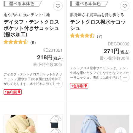
雨や汚れに強いテント生地
肌身離さず貴重品を持ち歩ける
デイタフ・テントクロス
テントクロス撥水サコッ
ポケット付きサコッシュ
シュ
(撥水加工)
7
5
DECO0032
KD231321
271円
(税込)
218円
最小発注数30個
(税込)
最小発注数30個
テントクロス撥水サコッシュは、テント
生地を用いたタフでしなやかなファスナ
デイタフ・テントクロスポケット付きサ
ーサコッシュ。表面には雨や汚れを弾く
コッシュ(撥水加工)の表面には撥水加工
撥水加工が施されているので、雨の日の
がしてあります。水や汚れに強く雨の日
1色印刷
お出掛けやイベントも安心です。長財布
のお出掛けやアウトドアでも安心です。
やスマホなどの貴重品を肌身離さず持ち
1色印刷
長財布やスマホなどの貴重品を肌身離さ
運びできる便利なサイズ。紐の長さは結
ず持ち運びできる便利なサイズ。最低限
んで調整できます。小物が入るフロント
必要な防災グッズを入れて玄関・寝室に
ポケット付き。ブラック、グレー、ネイ
置いておいても邪魔になりません。ハン
ビー、オリーブの4色展開です。
カチなど小物が入るフロントポケット付
ポケットに1色で名入れ可能。シンプル
きです。
デザインで大きめなロゴが映えます。オ
ポケットに1色で名入れ可能。シンプル
シャレで実用的なオリジナルサコッシュ
デザインで大きめなロゴが映えます。郵
をノベルティにしてみませんか。
送できますので、非対面ノベルティとし