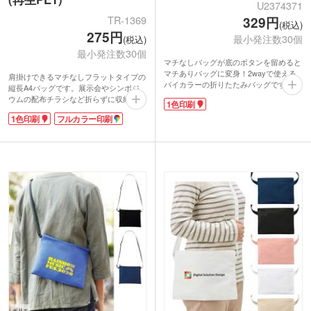
U2374371
TR-1369
329円
(税込)
275円
最小発注数30個
(税込)
最小発注数30個
マチなしバッグが底のボタンを留めると
マチありバッグに変身！2wayで使える
肩掛けできるマチなしフラットタイプの
バイカラーの折りたたみバッグです。し
縦長A4バッグです。展示会やシンポジ
っかりした厚手のポリエステル生地で中
ウムの配布チラシなど折らずに収納でき
1色印刷
に物を入れても透けません。マチなしは
ます。海をイメージさせる3色展開で、
B4サイズが縦に入る大きさなので、展示
1色印刷
フルカラー印刷
PETとウミガメがデザインされたOBP専
会やセミナーの資料入れにおすすめで
用のネームタグがポイントです。
す。
本体に大きく1色ロゴ・フルカラー印刷
持ち手がレザー調でスタイリッシュ。オ
が可能なので、イベントなどでの販促効
シャレなくすみ色のバイカラー4色取混
果もばっちりです。
ぜでお届けします。1色印刷でオリジナ
ルのバッグが作成できますよ。
【OBPとは？】
オーシャンバウンドプラスチックの略称
で、海岸から約50km以内の内陸部に廃
棄されているプラスチックのこと。
放置していると海に流出して海洋汚染の
原因になりうるプラスチックごみを再利
用することで環境汚染を軽減できること
で注目されています。