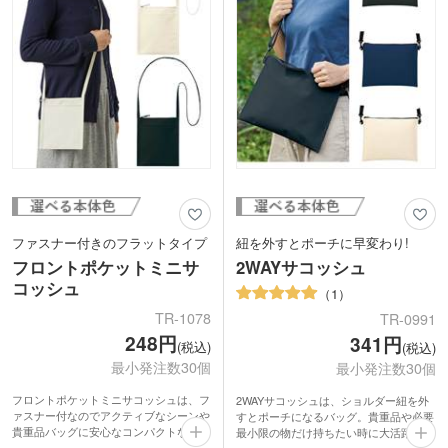
オーシャンバウンドプラスチックの略称
で、海岸から約50km以内の内陸部に廃
棄されているプラスチックのこと。
放置していると海に流出して海洋汚染の
原因になりうるプラスチックごみを再利
用することで環境汚染を軽減できること
で注目されています。
ファスナー付きのフラットタイプ
紐を外すとポーチに早変わり!
フロントポケットミニサ
2WAYサコッシュ
コッシュ
1
TR-1078
TR-0991
248円
341円
(税込)
(税込)
最小発注数30個
最小発注数30個
フロントポケットミニサコッシュは、フ
2WAYサコッシュは、ショルダー紐を外
ァスナー付なのでアクティブなシーンや
すとポーチになるバッグ。貴重品や必要
貴重品バッグに安心なコンパクトなサコ
最小限の物だけ持ちたい時に大活躍!
ッシュです。買い物に必要なスマホやIC