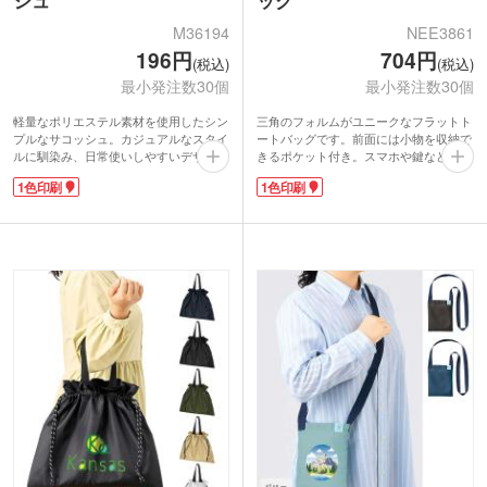
シュ
ッグ
M36194
NEE3861
196円
704円
(税込)
(税込)
最小発注数30個
最小発注数30個
軽量なポリエステル素材を使用したシン
三角のフォルムがユニークなフラットト
プルなサコッシュ。カジュアルなスタイ
ートバッグです。前面には小物を収納で
ルに馴染み、日常使いしやすいデザイン
きるポケット付き。スマホや鍵などの出
が魅力です。外側のメッシュポケットは
し入れもスムーズです。内側には仕切り
1色印刷
1色印刷
小物の収納や取り出しがスムーズ。本体
もあります。長めのハンドルで肩掛け
には安心のファスナー付きで中身をしっ
OK！通勤・通学はもちろん、休日のお
かり守ります。ベルトの長さを調整して
出かけにも活躍してくれます。耐荷重は
自分に合ったフィット感で快適に使用で
約10㎏もあるので、お買い得の重いお米
きます。
やペットボトルを買ったときでも安心で
1色ロゴ印刷に対応。イベント配布やア
すよ。
ウトドア購入特典にオリジナルサコッシ
OPP個包装でコンパクト。手渡しやすく
ュが作れます。コスト効果が高く、幅広
ノベルティにおススメです。1色の名入
いシーンで活躍する万能ノベルティで
れロゴ印刷に対応しています。
す。