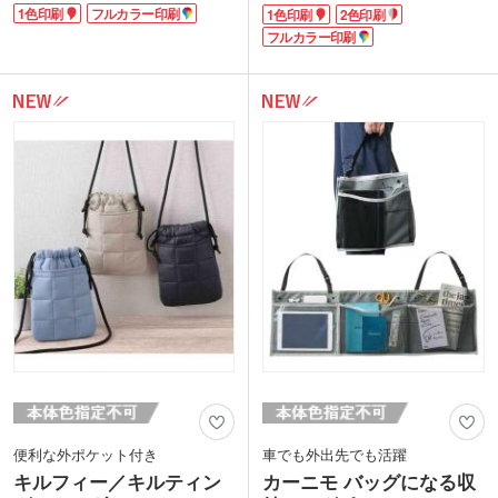
ショルダー紐は好きな長さに変えられる
1色印刷
フルカラー印刷
1色印刷
2色印刷
カードが収納できます。普段は斜め掛け
ので普段は長く、レジャーや自転車でち
に、紐を結び長さを変えて肩掛けにと気
ょっと出かけたい時は短くするなど、
フルカラー印刷
分やコーディネートで使い分けいただけ
様々なシチュエーションで役立つこと間
ます。シンプルなデザインで男女を問い
違いなし!
ません。
シンプルなデザインでミルキーベージ
1色やフルカラーでの名入れ印刷ができ
ュ・ネイビーブルー・インクブラックの
ます。印刷範囲が広めなので宣伝効果も
3色カラーから選べるので、男女問わず
あり、オリジナリティのあるノベルティ
使用できます。
グッズができます。
1色または2色印刷か、フルカラー転写で
のオリジナル印刷が可能です。ロゴやイ
ラストを印刷しておしゃれなオリジナル
グッズにするのはいかがでしょうか。
便利な外ポケット付き
車でも外出先でも活躍
キルフィー／キルティン
カーニモ バッグになる収