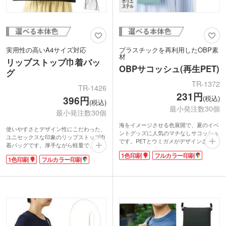
実用性の高いA4サイズ対応
プラスチックを再利用したOBP素
材
リップストップ巾着バッ
OBPサコッシュ(再生PET)
グ
TR-1372
TR-1426
231円
(税込)
396円
(税込)
最小発注数30個
最小発注数30個
海をイメージさせる色展開で、夏のイベ
使いやすさとデザイン性にこだわった、
ントグッズに人気のマチなしサコッシュ
ユニセックスな印象のリップストップ巾
です。PETとウミガメがデザインされた
着バッグです。厚手ながら軽量で、裂け
OBP専用のネームタグが付いています。
に強いタフな生地感が魅力。口元のギャ
1色印刷
フルカラー印刷
ショルダーはテープを前後に縫製したお
1色印刷
フルカラー印刷
ザーと柄入りの紐がスタイリッシュなア
洒落なデザイン。普段使いにもおススメ
クセントになります。A4サイズも収ま
です。
る実用的なサイズ感で、ボトルや貴重品
1色・フルカラー印刷でオリジナルサコ
の持ち運びにも最適。
ッシュを作れます。フェスの来場記念
単色・フルカラー印刷にも対応してお
や、ショップの購入ノベルティにいかが
り、アウトドアブランドのノベルティや
でしょうか。お手頃な価格も魅力です。
イベントグッズとして、高いデザイン性
を活かした自由な表現が可能です。
【OBPとは？】