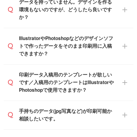
います。(透明袋、デザイン袋など)
データを持っていません。デザインを作る
と、おおよその締切日や出荷目安をご確認
【個包装なし】 個包装がされていない状
環境もないのですが、どうしたら良いです
いただけます。
態で納品します。
か？
商品在庫や印刷ラインを確保するために
※化粧箱から白箱への入れ替えや、オリジナ
も、商品が決まりましたらお早めのご発注
ル箱の作成は原則承っておりません。
をお願いいたします。
無料の「
デザインシミュレーター
」を使え
IllustratorやPhotoshopなどのデザインソフ
ば、PCやスマホから簡単にデザインを作成
トで作ったデータをそのまま印刷用に入稿
※土日祝日を除く営業日換算です。
できます。スタンプやテンプレートも豊富
できますか？
※沖縄・離島は追加日数がかかります。
なので、デザインソフトがなくても安心で
す。
IllustratorやPhotoshop、CLIP STUDIOなどの
印刷データ入稿用のテンプレートが欲しい
デザインソフトでこだわりのデザインを作
です／入稿用のテンプレートはIllustratorや
また、「
データ作成サービス
」もご利用い
成したい方は、
完全データ入稿
がおすすめ
Photoshopで使用できますか？
ただけます。ご希望の文言・書体・印刷色
です。
をお知らせいただければ、弊社にて無料で
「.ai」形式または「.psd」形式で保存し、
デザインデータを1点作成いたします。
一部商品は入稿用テンプレートのご用意が
手持ちのデータ(jpg写真など)が印刷可能か
お見積・ご注文フォームにアップロードし
あります。各商品ページの『印刷方法・テ
相談したいです。
てご入稿ください。
ンプレート』からダウンロードをお願いい
たします。
ご入稿後は経験豊富なスタッフがデータに