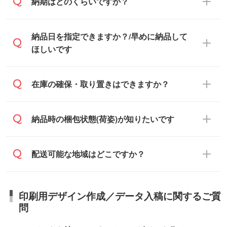
納品書・領収書は ご依頼をいただいた場合
納期はどのくらいですか？
に対応可能です。
のみ発行しております。商品への同梱はし
ておらず、通常はPDFデータをメール添付
また、卒業・卒園記念品で対策委員会や個
・印刷する場合(500個程度)
納品日を指定できますか？/早めに納品して
でお送りします。
人様からご注文いただく場合でも、お支払
ご入金、イメージ画像の校了から約2週間
ほしいです
原本の郵送をご希望の場合は、担当スタッ
い元が学校や幼稚園・保育園であれば、同
～2週間半でご納品いたします。
フまたは注文フォームの『ご注文に関する
様の条件でご対応できる場合がございま
備考欄』よりお知らせください。
す。
ご希望の納期がある場合は、お問い合わ
在庫の確保・取り置きはできますか？
・商品のみ注文する場合(サンプル購入を含
ご希望の際は担当スタッフまでお気軽にご
せ・お見積もり・ご注文時にその旨をお知
む)
相談ください。
らせください。
ご入金確認後、1～2営業日で出荷いたし
ご入金確認後に在庫を確保し、注文確定の
納品時の梱包状態(荷姿)が知りたいです
在庫状況や印刷スケジュールを確認のう
ます。
ご連絡を致します。ご入金いただくまで在
え、対応が可能かご案内いたします。
庫の確保はできかねますので予めご了承く
また、お急ぎで印刷をご希望の場合は、最
納期は商品や数量、印刷方法、ご納品場
商品によって異なります。各ページにある
配送可能な地域はどこですか？
ださい。
短5営業日で出荷可能な商品もご用意してお
所、在庫の有無によって異なります。正確
商品詳細の荷姿欄をご確認ください。
ります。>>
対象商品はこちら
な日程はスタッフまでお問い合わせくださ
【箱入り】 商品がひとつずつ箱に入って
※最短出荷日は商品によって異なります。各
い。
日本全国へお届けが可能です。なお、海外
います。(白箱、化粧箱、ブリスターパック
印刷用デザイン作成／データ入稿に関するご質
商品ページにてご確認ください
への直接納品は行っておりませんので予め
など)
問
また、商品ページ内の「出荷までのスケジ
ご了承ください。
【袋入り】 商品がひとつずつ袋に入って
ュール」に注文予定日をご入力いただく