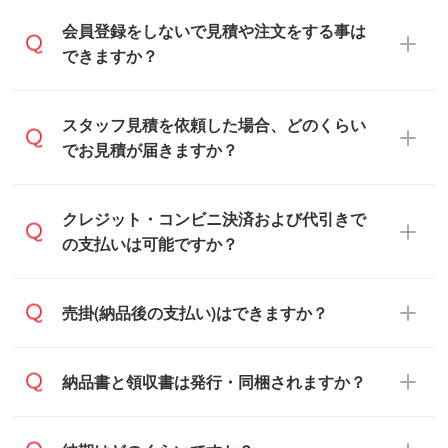
会員登録をしないで見積や注文をする事は
できますか？
可能です。見積・注文フォームにて『ゲス
スタッフ見積を依頼した場合、どのくらい
トのまま進む』ボタンからお進みのうえ、
でお見積が届きますか？
ご依頼ください。
通常、翌営業日までにお送りしておりま
クレジット・コンビニ決済および代引きで
す。混雑状況によっては、お時間をいただ
の支払いは可能ですか？
くこともございます。予めご了承くださ
い。土日祝日にご依頼いただいた場合は、
銀行振込のみのご対応となります。
売掛(納品後の支払い)はできますか？
翌営業日以降のご連絡となります。
基本的には先入金をお願いしております
納品書と領収書は発行・同梱されますか？
が、自治体・行政機関・学校・病院・上場
企業様 などの場合は、月末締め翌月末払い