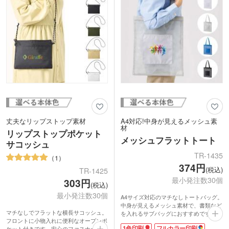
てもご活用できます。
丈夫なリップストップ素材
A4対応!中身が見えるメッシュ素
材
リップストップポケット
メッシュフラットトート
サコッシュ
TR-1435
1
374円
(税込)
TR-1425
最小発注数30個
303円
(税込)
最小発注数30個
A4サイズ対応のマチなしトートバッグ。
中身が見えるメッシュ素材で、書類など
マチなしでフラットな横長サコッシュ。
を入れるサブバッグにおすすめです。フ
フロントに小物入れに便利なオープンポ
ロントには小物を入れられるポケット付
1色印刷
フルカラー印刷
ケット付きです。安心のファスナータイ