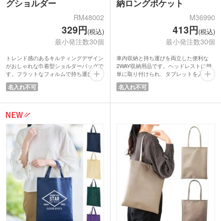
グショルダー
納ロングポケット
RM48002
M36990
329円
413円
(税込)
(税込)
最小発注数30個
最小発注数30個
トレンド感のあるキルティングデザイン
車内収納と持ち運びを両立した便利な
がおしゃれな巾着型ショルダーバッグで
2WAY収納用品です。ヘッドレストに簡
す。フラットなフォルムで持ち運びやす
単に取り付けられ、タブレットを入れた
くちょっとしたお出かけやイベント、旅
まま操作できる専用ポケット1つ、メッ
名入れ不可
名入れ不可
行のサブバッグとしても活躍。
シュポケット2つ、浅型ポケット3つを備
外側には便利なポケットを備え、必要な
え、小物をすっきり整理できます。
ものをサッと取り出せます。軽量で使い
使用後はボタンを留めるだけでトートバ
勝手がよく、実用性とデザイン性を兼ね
ッグに早変わり。車からそのまま必要な
備えた幅広い世代に喜ばれるアイテムで
荷物を持ち運べるため、アウトドアや旅
す。
行、営業車などさまざまなシーンで活躍
します。実用性が高く、ノベルティや販
促品としてもおすすめの商品です。