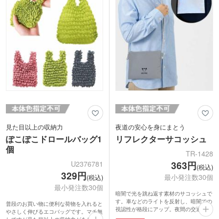
見た目以上の収納力
夜道の安心を身にまとう
ぽこぽこドロールバッグ1
リフレクターサコッシュ
個
TR-1428
U2376781
363円
(税込)
329円
最小発注数30個
(税込)
最小発注数30個
暗闇で光を跳ね返す素材のサコッシュで
す。車などのライトを反射し、暗闇での
普段のお買い物に便利な荷物を入れると
視認性が格段にアップ。夜間の交通安全
やさしく伸びるエコバッグです。マチ無
や防犯対策として、歩行者の身を守りま
しですが見た目以上の収納力がありま