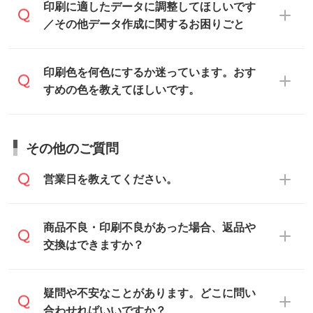
印刷に適したデータ・解像度かどうか、担
印刷に適したデータに調整してほしいです
入稿用のテンプレートはPDF形式ですが、
不備がないかチェックし、お客様と確認し
当スタッフが事前に確認いたします。
／その他データ作成に関するお困りごと
IllustratorやPhotoshopで開いてご利用いた
てから印刷に進みますので、ご安心くださ
データはお見積・ご注文・
お問い合わせフ
だけます。詳しい手順は「
入稿テンプレー
い。
ォーム
へ添付いただくか、担当スタッフ宛
トの使い方
」をご確認ください。
データ作成でお困りの際には、担当スタッ
印刷色を何色にするか迷っています。おす
にメールでお送りください。
フがサポートいたしますのでお気軽にご相
すめの色を教えてほしいです。
仕上がりに影響しそうな点もチェックいた
談ください。
しますので、データのご相談だけでもお気
お問い合わせフォーム
や、見積/注文フォー
軽にお問い合わせください。
お見積・ご注文・
お問い合わせフォーム
か
ムから添付してお送りください。
その他のご質問
らご相談いただきますと、担当スタッフが
なお、印刷用データの作り方に関する詳細
お客様のご希望や商品の本体色を確認し、
・解像度の低いデータをトレース/調整して
営業日を教えてください。
は、「
完全データ入稿
」をご参照くださ
印刷色をご提案させていただきます。
ほしい
い。
本体色がブラック、ネイビーなど濃色の場
解像度の低い画像や、手書きのイラスト、
合は白色か淡い色の印刷色をおすすめして
営業日は平日の10:00～18:00で、土日祝日
商品不良・印刷不良があった場合、返品や
写真などを、印刷に適したベクターデータ
おります。
はお休みとなります。注文・見積・お問い
交換はできますか？
に変換します。→
詳しく見る
本体色がナチュラルなど淡色の場合、印刷
合わせは、土日祝日でもお送りいただけれ
をくっきりと目立たせたいときは濃い印刷
ば、出社後速やかに対応いたします。
・フルカラーデータを1色に変換してほしい
お手数をお掛けいたしますが、至急担当ス
疑問や不安なことがあります。どこに問い
色が、柔らかい雰囲気にしたいときは淡い
シルク印刷、レーザー彫刻など印刷方法に
タッフまでご連絡ください。商品の状況を
合わせればいいですか？
印刷色が映えます。