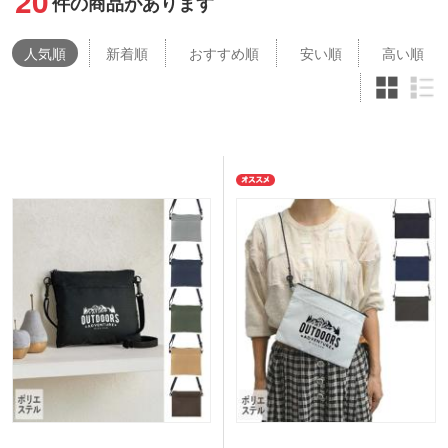
20
件の商品があります
人気
順
新着順
おすすめ順
安い順
高い順