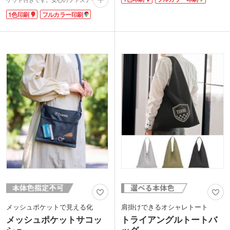
き。表からは中身が見えないポリエステ
プなので、貴重品を入れて持ち歩くのに
ル素材を使用しています。持ち手とバッ
1色印刷
フルカラー印刷
もぴったり。斜め掛けできるショルダー
グ口はテープ素材でしっかりとした作
は、紐の結び目部分で長さの調節も可能
り。肩掛けできる長さで持ち運びラクチ
です。どなたにもお使いいただきやすい
ンです。
デザイン。ポケットに1色・フルカラー
ポケットにはオリジナル印刷が可能！シ
印刷ができます。
ンプルな作りなので名入れが映えます。
アクティブシーンにもおすすめなサコッ
シュ。アウトドアブランドのノベルティ
やイベント用グッズなど幅広くご提案い
ただけます。
メッシュポケットで見える化
肩掛けできるオシャレトート
メッシュポケットサコッ
トライアングルトートバ