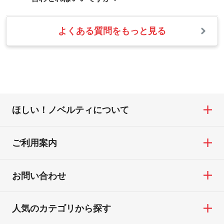
あわせて、フルカラーのデータを1色になお
確認し、改めてご案内いたします。
します。→
詳しく見る
また、お選びいただいた印刷色が本体色に
よくある質問をもっと見る
お問い合わせフォームをご利用ください。1
【返品・交換の対象】
合わない場合や仕上がりに影響しそうな場
・1色印刷でグラデーションや濃淡を表現し
営業日以内に担当スタッフよりメールにて
・お届け時に商品が損傷・故障している場
合は、スタッフから別の色をご案内するこ
たい
ご連絡いたします。
合
ともございます。
網点という技法で濃淡を表現することがで
お急ぎの場合はお電話でのご質問も受け付
・ご注文と異なる商品が届いた場合
きます。濃淡の差が分かるデータに調整い
けております。下記電話番号までお問い合
・印刷不良があった場合
たします。→
詳しく見る
わせください。
※印刷不良は原則として“再印刷”でご対応さ
ほしい！ノベルティについて
せていただいております。
・コーポレートカラーを使って印刷したい
TEL：0422-29-9911 営業時間10:00～
※詳しくは「
商品の良品基準について
」をご
／印刷色にこだわりがある
18:00(土日祝日除く)
覧ください。
DIC・PANTONEなどのカラーチップの指定
ご利用案内
お問い合わせフォームはこちら
や、現物支給による色指定も承っておりま
【返品・交換ができない場合】
す。→
詳しく見る
・お客様の元で商品を加工された場合、ま
お問い合わせ
たは商品が破損した場合
・背景がある画像からキャラクター部分だ
・商品到着後7日以上経過している場合
けを使いたいです
人気のカテゴリから探す
・お客様のご都合による返品・交換依頼(商
シンプルな背景のデータや、使いたいキャ
品・色・数量などの注文間違い等)