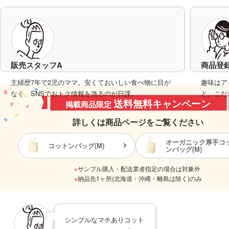
販売スタッフA
商品登
主婦歴7年で2児のママ。安くておいしい食べ物に目が
趣味はア
なく、SNSでおトク情報を漁るのが日課。
と。こだ
送料無料キャンペーン
掲載商品限定
詳しくは商品ページをご覧ください
オーガニック厚手コ
コットンバッグ(M)
ンバッグ(M)
※
サンプル購入・配送業者指定の場合は対象外
※
納品先1ヶ所(北海道・沖縄・離島は除く)のみ
シンプルなマチありコット