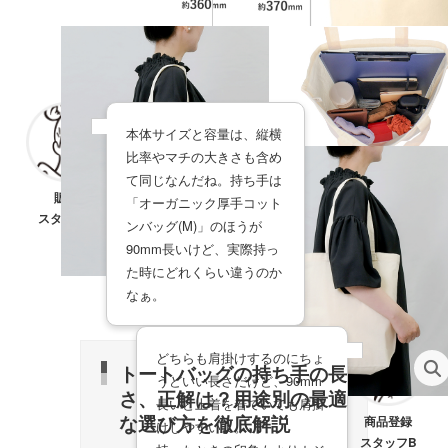
商品の使用イメージ
本体サイズと容量は、縦横
商品の使用イメージ
比率やマチの大きさも含め
て同じなんだね。持ち手は
販売
「オーガニック厚手コット
スタッフA
ンバッグ(M)」のほうが
90mm長いけど、実際持っ
た時にどれくらい違うのか
なぁ。
どちらも肩掛けするのにちょ
トートバッグの持ち手の長
うどいい長さだけど、90mm
さ、正解は？用途別の最適
長いと上着を着ていても肩掛
な選び方を徹底解説
商品登録
けしやすいよ。
スタッフB