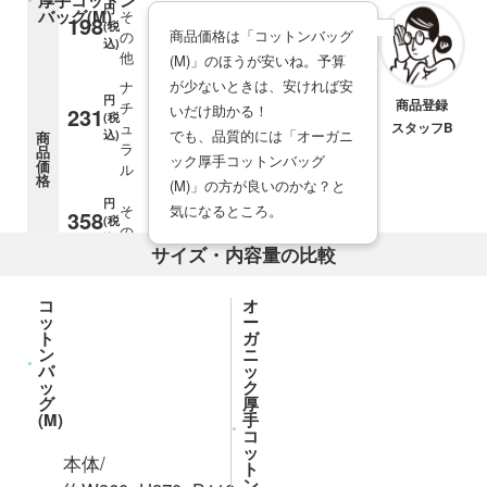
円
バッグ(M)
そ
198
(税
商品価格は「コットンバッグ
の
込)
他
(M)」のほうが安いね。予算
が少ないときは、安ければ安
ナ
円
商品登録
チ
いだけ助かる！
231
(税
ュ
スタッフB
でも、品質的には「オーガニ
込)
商
ラ
品
ック厚手コットンバッグ
価
ル
格
(M)」の方が良いのかな？と
円
そ
気になるところ。
358
(税
の
込)
他
サイズ・内容量の比較
コ
オ
ッ
ー
ト
ガ
ン
ニ
バ
ッ
ッ
ク
グ
厚
(M)
手
コ
ッ
サイズと内容量
本体/
ト
コットンバッグ(M)
ン