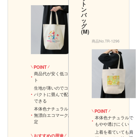
ト
商品の使用イメージ
ン
バ
ッ
グ
(M)
商品番号
オーガニック厚手コッ
商品No.TR-1296
商品の使用イメージ
商品の特徴
POINT
商品代が安く低コス
ト
生地が薄いのでコン
パクトに畳んで配布
できる
商品の特徴
本体色ナチュラルは
POINT
無漂白エコマーク認
本体色ナチュラルで
定
もやや透けにくい
おすすめの用途や使用シーン
上着を着ていても肩
おすすめの用途