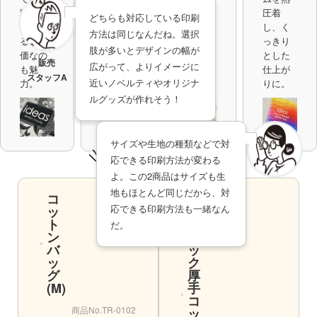
でき
付ける
圧着
囲に印
どちらも対応している印刷
る。大
ため、
し、く
刷でき
方法は同じなんだね。選択
ロット
柔らか
っきり
る。安
肢が多いとデザインの幅が
の注文
い仕上
とした
価なの
販売
広がって、よりイメージに
も対応
がり
仕上が
も魅
スタッフA
近いノベルティやオリジナ
可能。
に。
りに。
力。
ルグッズが作れそう！
サイズや生地の種類などで対
比較のまとめ
応できる印刷方法が変わる
よ。この2商品はサイズも生
商品登録
地もほとんど同じだから、対
コ
オ
スタッフB
応できる印刷方法も一緒なん
ッ
ー
ト
ガ
だ。
ン
ニ
バ
ッ
ッ
ク
グ
厚
(M)
手
コ
商品番号
コットンバッグ(M)
商品No.TR-0102
ッ