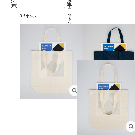
グ
厚
(M)
手
コ
生地の厚さ
ッ
コットンバッグ(M)
3.5オンス
ト
本体色の違いによる透け感の比較
ン
バ
ッ
グ
(M)
生地の厚さ
オーガニック厚手コットンバ
5オンス
透け感の比較