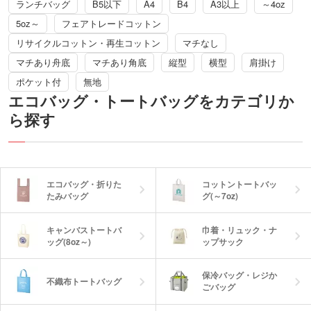
ランチバッグ
B5以下
A4
B4
A3以上
～4oz
5oz～
フェアトレードコットン
リサイクルコットン・再生コットン
マチなし
マチあり舟底
マチあり角底
縦型
横型
肩掛け
ポケット付
無地
エコバッグ・トートバッグをカテゴリか
ら探す
エコバッグ・折りた
コットントートバッ
たみバッグ
グ(～7oz)
キャンバストートバ
巾着・リュック・ナ
ッグ(8oz～)
ップサック
保冷バッグ・レジか
不織布トートバッグ
ごバッグ