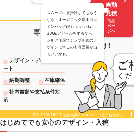
自動
見積
スムーズに肩掛けしてもらう
なら「オーガニック厚手コッ
商品
ペー
トンバッグ(M)」がいいね。
迅速・丁寧
専属スタッフの
な
ジへ
商品登録
SDGsアピールをするなら、
スタッフB
シルク印刷でシンプルめのデ
対応が強み
です!
ザインにするのも雰囲気が出
ていいかも。
デザイン・データサポ
ート
納期調整
在庫確保
社内書類や支払条件対
応
0422-29-9911
営業時間 10:00～18:00 土日祝を除く
はじめてでも安心のデザイン・入稿