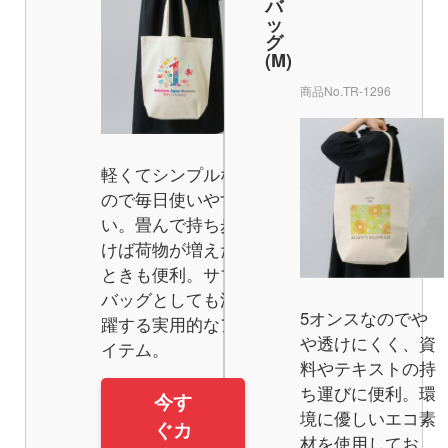
バ
ッ
グ
(M)
商品番号
オーガニック厚手コッ
商品No.TR-1296
商品の使用イメージ
商品の特徴
軽くてシンプルな
ので毎日使いやす
い。畳んで持ち歩
けば荷物が増えた
ときも便利。サブ
バッグとしても活
商品の特徴
5オンスなのでや
躍する実用的なア
や透けにくく、資
イテム。
料やテキストの持
商品ページのリンク
ち運びに便利。環
今す
境に優しいエコ素
ぐカ
材を使用してお