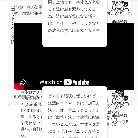
同じ生地でも、本体色が異な
生地に適度な厚みがあり、薄手コットンより日常使いしやすいで
コ
ると透け感も変わってくる
オー
す。雑貨や冊子など軽めの物を入れて手渡すのにも向いています。
ッ
ガニ
ね。透け感が気になる場合
ト
ック
商品登録
ン
厚手
は、ネイビーやブラックなど
バ
コッ
スタッフB
の濃色にすれば目立たなさそ
ッ
トン
グ
バッ
う。
(M)
グ
(M)
素材の特徴
コットンバッグ(M)
素材の特徴
オーガニック厚手コットンバ
本体色ナチュラルのみ
本体色問わず「オー
どちらも環境に優しいけど、
動画提供:イディアス YouTubeチャンネル
「無漂白エコマーク付
ガニックコットン」
無漂白エコマークは「加工方
き(認定番号
を使用。化学肥料や
法」、オーガニックコットン
19101006)」。綿を布へ
農薬を3年以上使わな
商品登録
加工するときに漂白剤
は「栽培方法」で環境に配慮
い有機農法で育てら
スタッフB
を使わないことで、環
しているんだね。本体色を選
れた、環境に優しい
境への負荷が少なくな
コットン素材。
ぶなら「オーガニック厚手コ
る。