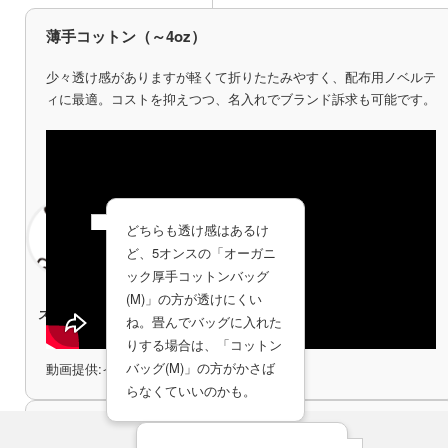
コットンバッグ(M)
生地の厚み比較動画
コットンバッグ(M)
薄手コットン（～4oz）
少々透け感がありますが軽くて折りたたみやすく、配布用ノベルテ
ィに最適。コストを抑えつつ、名入れでブランド訴求も可能です。
どちらも透け感はあるけ
ど、5オンスの「オーガニ
ック厚手コットンバッグ
販売
(M)」の方が透けにくい
スタッフA
ね。畳んでバッグに入れた
りする場合は、「コットン
バッグ(M)」の方がかさば
動画提供:イディアス YouTubeチャンネル
らなくていいのかも。
オーガニック厚手コットンバッグ(M)
生地の厚み比較動画
オーガニック厚手コットンバッグ(M)
厚手コットン（5～7oz）
商品の特徴