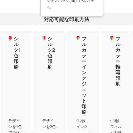
ットンバッグ(M)」がよさそ
う。
対応可能な印刷方法
シ
シ
フ
フ
ル
ル
ル
ル
ク1
ク2
カ
カ
色
色
ラ
ラ
印
印
ー
ー
刷
刷
イ
転
ン
写
ク
印
ジ
刷
ェ
ッ
ト
印
刷
デザイ
生地に
生地に
デザイ
ンを2色
インク
フィル
ンを1色
で印刷
を吹き
ムを熱
で広範