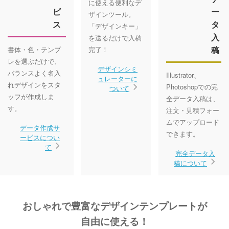
に使える便利なデ
ビ
ー
ザインツール。
ス
タ
「デザインキー」
入
を送るだけで入稿
稿
書体・色・テンプ
完了！
レを選ぶだけで、
デザインシミ
バランスよく名入
Illustrator、
ュレーターに
れデザインをスタ
Photoshopでの完
ついて
ッフが作成しま
全データ入稿は、
す。
注文・見積フォー
ムでアップロード
データ作成サ
できます。
ービスについ
て
完全データ入
稿について
おしゃれで豊富なデザインテンプレートが
自由に使える！