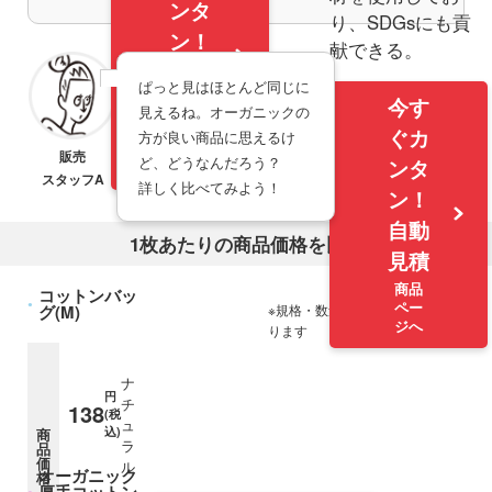
ンタ
り、SDGsにも貢
ン！
献できる。
自動
商品ページのリンク
ぱっと見はほとんど同じに
見積
今す
見えるね。オーガニックの
商品
ぐカ
方が良い商品に思えるけ
ペー
販売
ど、どうなんだろう？
ンタ
ジへ
スタッフA
詳しく比べてみよう！
ン！
自動
1枚あたりの商品価格を比較
見積
商品
コットンバッ
コットンバッグ(M)
ペー
グ(M)
※規格・数量によって価格が異な
ジへ
ります
ナ
円
チ
138
(税
ュ
込)
商
ラ
品
価
ル
オーガニック
格
オーガニック厚手コットンバッグ(M)
厚手コットン