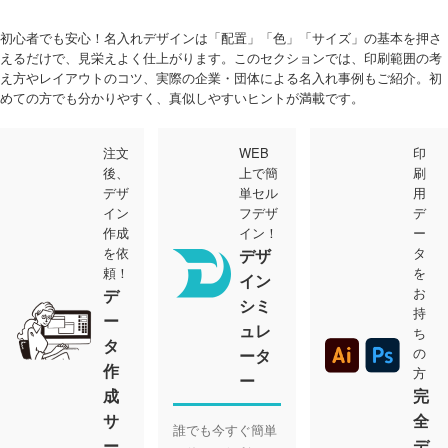
初心者でも安心！名入れデザインは「配置」「色」「サイズ」の基本を押さ
えるだけで、見栄えよく仕上がります。このセクションでは、印刷範囲の考
え方やレイアウトのコツ、実際の企業・団体による名入れ事例もご紹介。初
めての方でも分かりやすく、真似しやすいヒントが満載です。
注文
WEB
印
後、
上で簡
刷
デザ
単セル
用
イン
フデザ
デ
作成
イン！
ー
を依
タ
デザ
頼！
を
イン
お
デ
シミ
持
ー
ュレ
ち
タ
の
ータ
作
方
ー
成
完
サ
全
誰でも今すぐ簡単
ー
デ