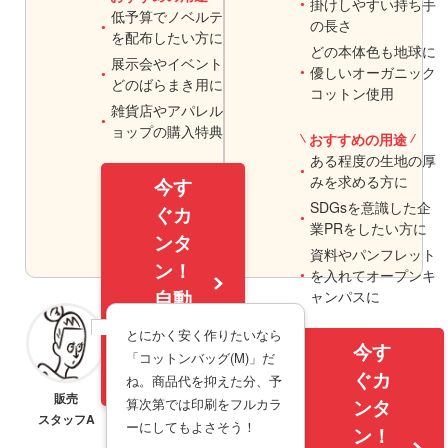
掛けしやすい持ち手
低予算でノベルティ
の長さ
を配布したい方に
どの本体色も地球に
展示会やイベントな
優しいオーガニック
どのばらまき用に
コットン使用
雑貨店やアパレルシ
おすすめの用途や使用シ
ョップの購入特典に
おすすめの用途
商品ページのリンク
ある程度の生地の厚
みを求める方に
今す
SDGsを意識した企
ぐカ
業PRをしたい方に
ンタ
資料やパンフレット
ン！
を入れてオープンキ
自動
ャンパスに
見積
商品ページのリンク
とにかく安く作りたいなら
今す
商品
「コットンバッグ(M)」だ
ペー
ぐカ
ね。商品代を抑えた分、予
ジへ
販売
算次第では印刷をフルカラ
ンタ
スタッフA
ーにしてもよさそう！
ン！