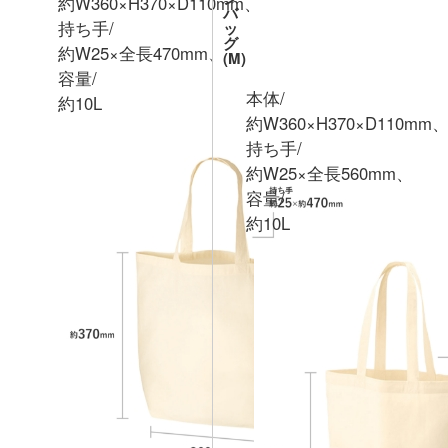
約W360×H370×D110mm、
バ
持ち手/
ッ
グ
約W25×全長470mm、
(M)
容量/
サイズと内容量
本体/
約10L
オーガニック厚手コットンバ
商品サイズの画像
約W360×H370×D110mm
持ち手/
約W25×全長560mm、
容量/
約10L
商品サイズの画像