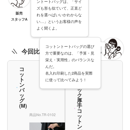
ントートバッグは、「サイ
ズも形も似ていて、正直ど
販売
れを選べばいいかわからな
スタッフA
い…」というお客様の声を
よく聞くよ。
コットントートバッグの選び
今回比較する２商品はこちら！
方で重要なのは、「予算・見
栄え・実用性」のバランスな
商品登録
んだ。
コ
オ
スタッフB
名入れ印刷した2商品を実際
ッ
ー
ト
ガ
に使って比べてみよう！
ン
ニ
バ
ッ
ッ
ク
グ
厚
(M)
手
コ
商品番号
コットンバッグ(M)
商品No.TR-0102
ッ
ト
商品の使用イメージ
ン