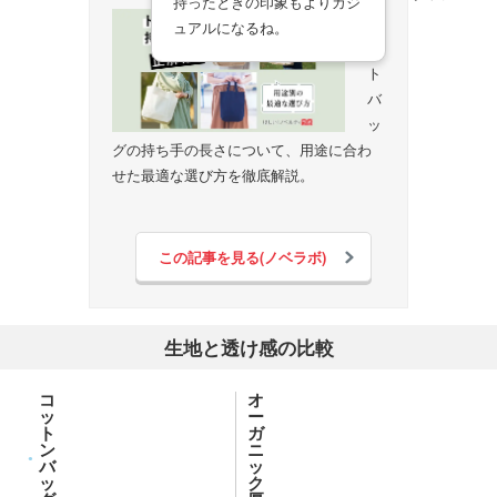
持ったときの印象もよりカジ
ト
ュアルになるね。
ー
ト
バ
ッ
グの持ち手の長さについて、用途に合わ
せた最適な選び方を徹底解説。
この記事を見る(ノベラボ)
生地と透け感の比較
コ
オ
ッ
ー
ト
ガ
ン
ニ
バ
ッ
ッ
ク