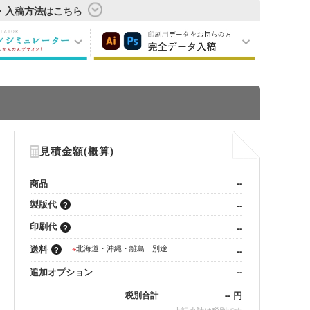
・入稿方法はこちら
見積金額(概算)
商品
--
製版代
--
印刷代
--
送料
※
北海道・沖縄・離島 別途
--
追加オプション
--
--
円
税別合計
※
上記小計は税別です