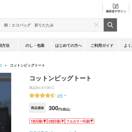
保存済
デザイン
刷方法
のし・包装
はじめての方へ
ご利用ガイド
よく
)
コットンビッグトート
コットンビッグトート
商品No.
E108-C
2件
300
商品価格
円(税込)
1色印刷
2色印刷
フルカラー印刷