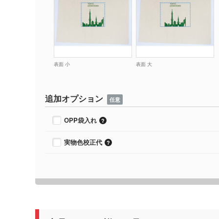
表面 小
表面 大
追加オプション
任意
OPP袋入れ
実物色校正代