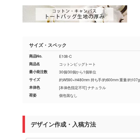
サイズ・スペック
商品No.
E108-C
商品名
コットンビッグトート
最小発注数
30個/30個から1個単位
サイズ
約W590×H480mm 持ち手/約600mm 重量/約107g
本体色
[本体色指定不可] ナチュラル
荷姿
個包装なし
デザイン作成・入稿方法