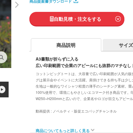
商品提案書ダウンロード
自動見積・注文をする
商品説明
サイズ
A3書類が折らずに入る
広い印刷範囲で企業のアピールにも抜群のマチなし
コットンビッグトートは、大容量で広い印刷範囲が人気の販
グは展示会やイベントに大活躍。肩掛けできる持ち手は少し
生地は一般的なワイシャツ程度の薄手のシーチング素材。畳
100%使用で、環境にもやさしいエコマーク付き商品です。
W250×H200mmと広いので、企業名やロゴが目立ちアピー
動画提供 : ノベルティ・販促エコバッグチャンネル
商品についてもっと詳しく見る