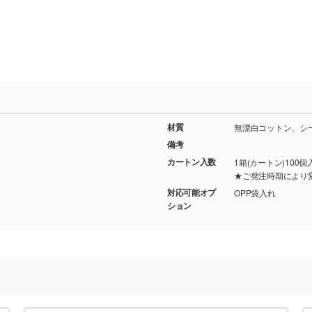
材質
無漂白コットン、シ
備考
カートン入数
1箱(カートン)100個
★ご発注時期により
対応可能オプ
OPP袋入れ
ション