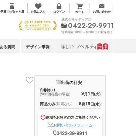
お気に入り
予算で
ピタッと君
ログイン
お問い合わせ
カート
株式会社イディアス
0422-29-9911
営業時間 10:00～18:00 土日祝を除く
ある質問
デザイン事例
出荷の目安
印刷あり
9
1
月
日(火)
(500個程度の場合)
8
19
商品のみ
(印刷なし)
月
日(水)
納期をお急ぎの方 ご相談ください
お問い合わせフォーム
0422-29-9911